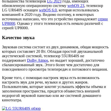
большинства телевизоров
LG 2023
года, имеющих
обновленную операционную систему
webOS 23
, телевизор
LG UR640S оснащен
webOS 6.0
, которая использовалась
компанией в 2020 году. Видимо поэтому, в некоторых
источниках написано, что это устройство принадлежит
серии
UP8000
. Однако у этого телевизора есть немало различий с
серией UP8000.
Качество звука
Звуковая система состоит из двух динамиков, общая мощность
которых составляет 20 Вт. Обладая простой двухканальной
акустической системой, телевизор 55UR640S не
поддерживает
Dolby Atmos
, но выдает хороший, достаточно
сбалансированный звук. Этого более чем достаточно для
повседневного просмотра телепередач и потокового вещания.
Кроме того, с помощью настроек звука есть возможность
настроить звук для речи, музыки и других жанров.
Пользователям, которые захотят услышать эффекты объема и
заполнения пространства, придется обзавестись внешней
недорогой звуковой панелью или же системой домашнего
кинотеатра.