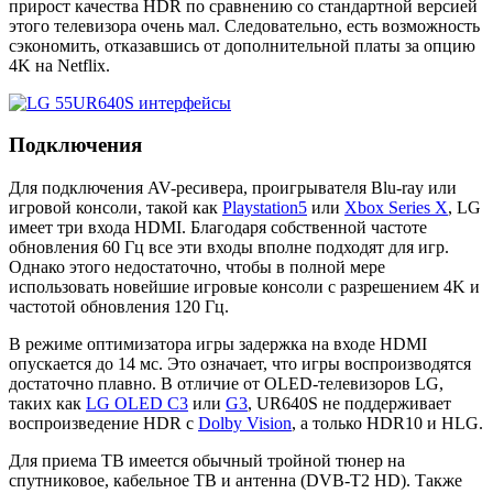
прирост качества HDR по сравнению со стандартной версией
этого телевизора очень мал. Следовательно, есть возможность
сэкономить, отказавшись от дополнительной платы за опцию
4K на Netflix.
Подключения
Для подключения AV-ресивера, проигрывателя Blu-ray или
игровой консоли, такой как
Playstation5
или
Xbox Series X
, LG
имеет три входа HDMI. Благодаря собственной частоте
обновления 60 Гц все эти входы вполне подходят для игр.
Однако этого недостаточно, чтобы в полной мере
использовать новейшие игровые консоли с разрешением 4K и
частотой обновления 120 Гц.
В режиме оптимизатора игры задержка на входе HDMI
опускается до 14 мс. Это означает, что игры воспроизводятся
достаточно плавно. В отличие от OLED-телевизоров LG,
таких как
LG OLED C3
или
G3
, UR640S не поддерживает
воспроизведение HDR с
Dolby Vision
, а только HDR10 и HLG.
Для приема ТВ имеется обычный тройной тюнер на
спутниковое, кабельное ТВ и антенна (DVB-T2 HD). Также