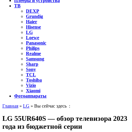
Плееры и устройства
ТВ
DEXP
Grundig
Haier
Hisense
LG
Loewe
Panasonic
Philips
Realme
Samsung
Sharp
Sony
TCL
Toshiba
Vizio
Xiaomi
Фотоаппараты
Главная
»
LG
» Вы сейчас здесь :
LG 55UR640S — обзор телевизора 2023
года из бюджетной серии