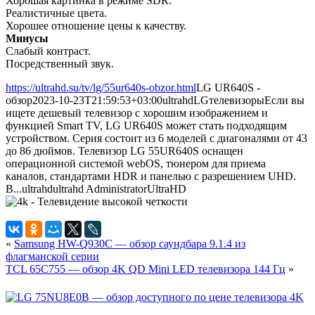
Хорошая картинка в режиме SDR.
Реалистичные цвета.
Хорошее отношение цены к качеству.
Минусы
Слабый контраст.
Посредственный звук.
https://ultrahd.su/tv/lg/55ur640s-obzor.html
LG UR640S -
обзор
2023-10-23T21:59:53+03:00
ultrahd
LG
телевизоры
Если вы
ищете дешевый телевизор с хорошим изображением и
функцией Smart TV, LG UR640S может стать подходящим
устройством. Серия состоит из 6 моделей с диагоналями от 43
до 86 дюймов. Телевизор LG 55UR640S оснащен
операционной системой webOS, тюнером для приема
каналов, стандартами HDR и панелью с разрешением UHD.
В...
ultrahd
ultrahd
Administrator
UltraHD
«
Samsung HW-Q930C — обзор саундбара 9.1.4 из
флагманской серии
TCL 65C755 — обзор 4K QD Mini LED телевизора 144 Гц
»