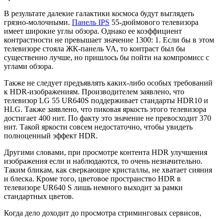
В результате далекие галактики космоса будут выглядеть
грязно-молочными.
Панель IPS
55-дюймового телевизора
имеет широкие углы обзора. Однако ее коэффициент
контрастности не превышает значение 1300: 1. Если бы в этом
телевизоре стояла ЖК-панель VA, то контраст был бы
существенно лучше, но пришлось бы пойти на компромисс с
углами обзора.
Также не следует предъявлять каких-либо особых требований
к HDR-изображениям. Производителем заявлено, что
телевизор LG 55 UR640S поддерживает стандарты HDR10 и
HLG. Также заявлено, что пиковая яркость этого телевизора
достигает 400 нит. По факту это значение не превосходит 370
нит. Такой яркости совсем недостаточно, чтобы увидеть
полноценный эффект HDR.
Другими словами, при просмотре контента HDR улучшения
изображения если и наблюдаются, то очень незначительно.
Таким бликам, как сверкающие кристаллы, не хватает сияния
и блеска. Кроме того, цветовое пространство HDR в
телевизоре UR640 S лишь немного выходит за рамки
стандартных цветов.
Когда дело доходит до просмотра стриминговых сервисов,