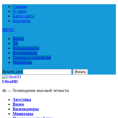
Главная
О сайте
Карта сайта
Контакты
MENU
Видео
ТВ
Фотоаппараты
Видеокамеры
Плееры и устройства
Мониторы
Искать для:
UltraHD
4k — Телевидение высокой четкости
Акустика
Видео
Видеокамеры
Мониторы