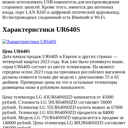
можно использовать USB-накопитель для воспроизведения
сторонних записей. Кроме этого, имеются два антенных
входа, порт LAN RJ45 и цифровой оптический аудиовыход.
Из беспроводных соединений есть Bluetooth и Wi-Fi.
Характеристики UR640S
Цена UR640S
Дата начала продаж UR640S в Европе и других странах —
четвертый квартал 2023 года. Как уже было упомянуто выше,
серия UR640S состоит из шести телевизоров. На момент:
середина осени 2023 года на прилавках российских магазинов
должны появится только две модели с диагоналями 55 и 65
дюймов. Примерные цены на эти и остальные телевизоры
размещены ниже в рублевом эквиваленте.
Цена телевизора LG 43UR640S0ZD начинается от 45000
рублей. Стоимость LG 50UR640S0ZD составляет 56000
рублей. Телевизор LG 55UR640S0ZD купить можно за 67000
рублей. Телевизор LG 65UR640S0ZD продается за 84000
рублей. Модель LG 75UR640S0ZD предлагается к продаже за
140000 рублей. Цена телевизора LG 86UR640S0ZD составляет
196000 рублей.