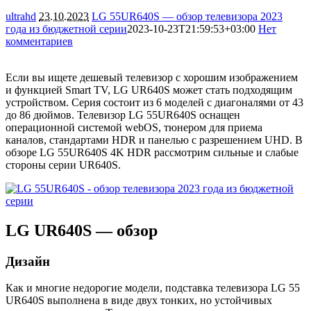
ultrahd
23.10.2023
LG 55UR640S — обзор телевизора 2023
года из бюджетной серии
2023-10-23T21:59:53+03:00
Нет
комментариев
2895
Если вы ищете дешевый телевизор с хорошим изображением
и функцией Smart TV, LG UR640S может стать подходящим
устройством. Серия состоит из 6 моделей с диагоналями от 43
до 86 дюймов. Телевизор LG 55UR640S оснащен
операционной системой webOS, тюнером для приема
каналов, стандартами HDR и панелью с разрешением UHD. В
обзоре LG 55UR640S 4K HDR рассмотрим сильные и слабые
стороны серии UR640S.
LG UR640S — обзор
Дизайн
Как и многие недорогие модели, подставка телевизора LG 55
UR640S выполнена в виде двух тонких, но устойчивых