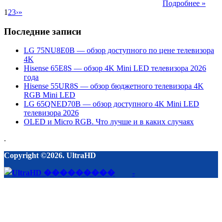
Подробнее »
1
2
3
›
»
Последние записи
LG 75NU8E0B — обзор доступного по цене телевизора
4K
Hisense 65E8S — обзор 4K Mini LED телевизора 2026
года
Hisense 55UR8S — обзор бюджетного телевизора 4K
RGB Mini LED
LG 65QNED70B — обзор доступного 4K Mini LED
телевизора 2026
OLED и Micro RGB. Что лучше и в каких случаях
.
Copyright ©2026. UltraHD
-