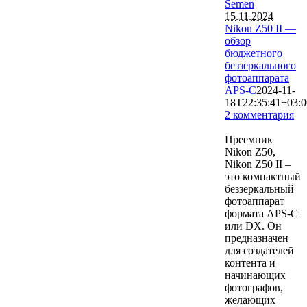
Semen
15.11.2024
Nikon Z50 II —
обзор
бюджетного
беззеркального
фотоаппарата
APS-C
2024-11-
18T22:35:41+03:0
2 комментария
3166
Преемник
Nikon Z50,
Nikon Z50 II –
это компактный
беззеркальный
фотоаппарат
формата APS-C
или DX. Он
предназначен
для создателей
контента и
начинающих
фотографов,
желающих