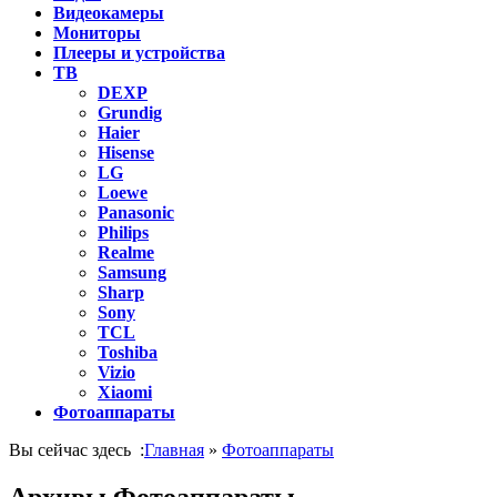
Видеокамеры
Мониторы
Плееры и устройства
ТВ
DEXP
Grundig
Haier
Hisense
LG
Loewe
Panasonic
Philips
Realme
Samsung
Sharp
Sony
TCL
Toshiba
Vizio
Xiaomi
Фотоаппараты
Вы сейчас здесь :
Главная
»
Фотоаппараты
Архивы Фотоаппараты