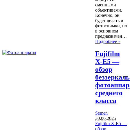
сменными
объективами.
Конечно, он
будет делать и
фотоснимки, но
в основном
предназначен…
Подробнее »
Fujifilm
X-E5 —
обзор
беззеркаль
фотоаппар
среднего
класса
Semen
30.06.2025
Fujifilm X-E5 —
обзор