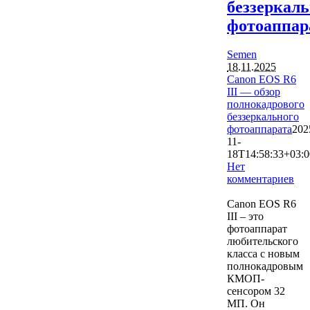
беззеркаль
фотоаппар
Semen
18.11.2025
Canon EOS R6
III — обзор
полнокадрового
беззеркального
фотоаппарата
202
11-
18T14:58:33+03:0
Нет
комментариев
3833
Canon EOS R6
III – это
фотоаппарат
любительского
класса с новым
полнокадровым
КМОП-
сенсором 32
МП. Он