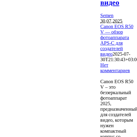
видео
Semen
30.07.2025
Canon EOS R50
V — обзор
фотоаппарата
APS-C для
создателей
видео
2025-07-
30T21:30:43+03:0
Нет
комментариев
1661
Canon EOS R50
V – это
беззеркальный
фотоаппарат
2025,
предназначенны
для создателей
видео, которым
нужен
компактный
корпус со