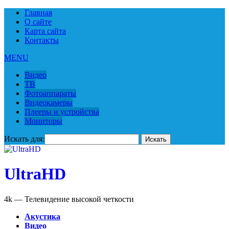
Главная
О сайте
Карта сайта
Контакты
MENU
Видео
ТВ
Фотоаппараты
Видеокамеры
Плееры и устройства
Мониторы
Искать для:
UltraHD
4k — Телевидение высокой четкости
Акустика
Видео