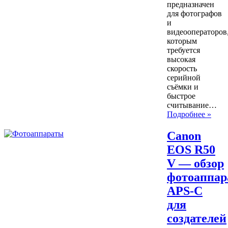
предназначен
для фотографов
и
видеооператоров
которым
требуется
высокая
скорость
серийной
съёмки и
быстрое
считывание…
Подробнее »
Canon
EOS R50
V — обзор
фотоаппар
APS-C
для
создателей