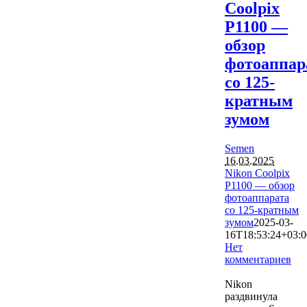
Coolpix
P1100 —
обзор
фотоаппар
со 125-
кратным
зумом
Semen
16.03.2025
Nikon Coolpix
P1100 — обзор
фотоаппарата
со 125-кратным
зумом
2025-03-
16T18:53:24+03:0
Нет
комментариев
1944
Nikon
раздвинула