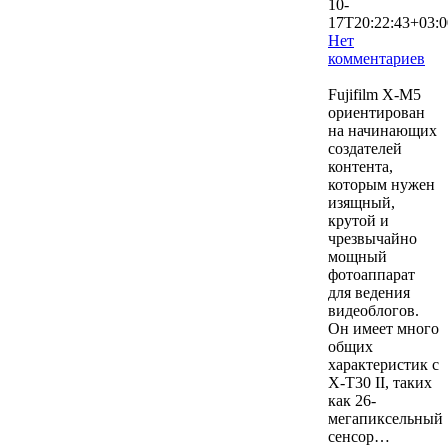
10-
17T20:22:43+03:0
Нет
комментариев
2902
Fujifilm X-M5
ориентирован
на начинающих
создателей
контента,
которым нужен
изящный,
крутой и
чрезвычайно
мощный
фотоаппарат
для ведения
видеоблогов.
Он имеет много
общих
характеристик с
X-T30 II, таких
как 26-
мегапиксельный
сенсор…