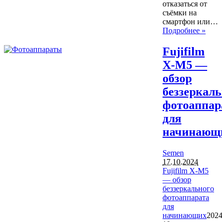
отказаться от
съёмки на
смартфон или…
Подробнее »
Fujifilm
X-M5 —
обзор
беззеркаль
фотоаппар
для
начинающ
Semen
17.10.2024
Fujifilm X-M5
— обзор
беззеркального
фотоаппарата
для
начинающих
2024