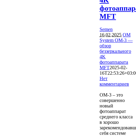
4K
фотоаппар
MFT
Semen
16.02.2025
OM
System OM-3 —
обзор
беззеркального
4K
фотоаппарата
MFT
2025-02-
16T22:53:26+03:0
Нет
комментариев
1838
OM-3 – это
совершенно
новый
фотоаппарат
среднего класса
в хорошо
зарекомендовавш
себя системе