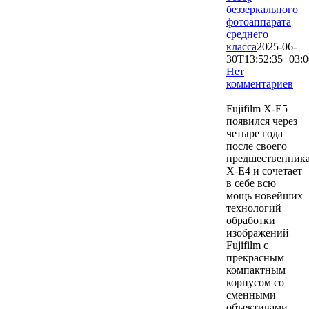
беззеркального
фотоаппарата
среднего
класса
2025-06-
30T13:52:35+03:0
Нет
комментариев
2678
Fujifilm X-E5
появился через
четыре года
после своего
предшественник
X-E4 и сочетает
в себе всю
мощь новейших
технологий
обработки
изображений
Fujifilm с
прекрасным
компактным
корпусом со
сменными
объективами.