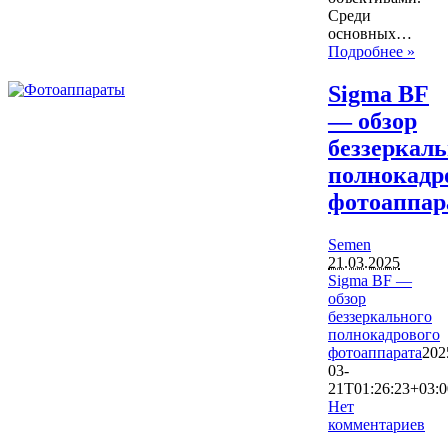
Среди
основных…
Подробнее »
Sigma BF
— обзор
беззеркаль
полнокадр
фотоаппар
Semen
21.03.2025
Sigma BF —
обзор
беззеркального
полнокадрового
фотоаппарата
202
03-
21T01:26:23+03:0
Нет
комментариев
1985