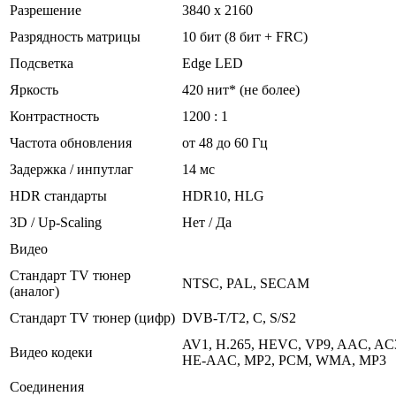
Разрешение
3840 x 2160
Разрядность матрицы
10 бит (8 бит + FRC)
Подсветка
Edge LED
Яркость
420 нит* (не более)
Контрастность
1200 : 1
Частота обновления
от 48 до 60 Гц
Задержка / инпутлаг
14 мс
HDR стандарты
HDR10, HLG
3D / Up-Scaling
Нет / Да
Видео
Стандарт TV тюнер
NTSC, PAL, SECAM
(аналог)
Стандарт TV тюнер (цифр)
DVB-T/T2, C, S/S2
AV1, H.265, HEVC, VP9, AAC, AC
Видео кодеки
HE-AAC, MP2, PCM, WMA, МР3
Соединения