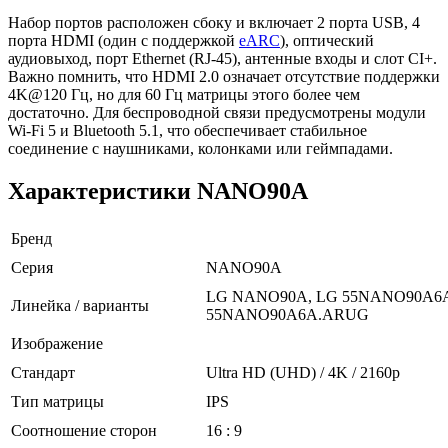
Набор портов расположен сбоку и включает 2 порта USB, 4
порта HDMI (один с поддержкой
eARC
), оптический
аудиовыход, порт Ethernet (RJ-45), антенные входы и слот CI+.
Важно помнить, что HDMI 2.0 означает отсутствие поддержки
4K@120 Гц, но для 60 Гц матрицы этого более чем
достаточно. Для беспроводной связи предусмотрены модули
Wi-Fi 5 и Bluetooth 5.1, что обеспечивает стабильное
соединение с наушниками, колонками или геймпадами.
Характеристики NANO90A
Бренд
Серия
NANO90A
LG NANO90A, LG 55NANO90A6A
Линейка / варианты
55NANO90A6A.ARUG
Изображение
Стандарт
Ultra HD (UHD) / 4K / 2160p
Тип матрицы
IPS
Соотношение сторон
16 : 9