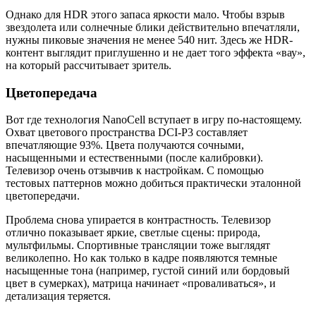
Однако для HDR этого запаса яркости мало. Чтобы взрыв
звездолета или солнечные блики действительно впечатляли,
нужны пиковые значения не менее 540 нит. Здесь же HDR-
контент выглядит приглушенно и не дает того эффекта «вау»,
на который рассчитывает зритель.
Цветопередача
Вот где технология NanoCell вступает в игру по-настоящему.
Охват цветового пространства DCI-P3 составляет
впечатляющие 93%. Цвета получаются сочными,
насыщенными и естественными (после калибровки).
Телевизор очень отзывчив к настройкам. С помощью
тестовых паттернов можно добиться практически эталонной
цветопередачи.
Проблема снова упирается в контрастность. Телевизор
отлично показывает яркие, светлые сцены: природа,
мультфильмы. Спортивные трансляции тоже выглядят
великолепно. Но как только в кадре появляются темные
насыщенные тона (например, густой синий или бордовый
цвет в сумерках), матрица начинает «проваливаться», и
детализация теряется.