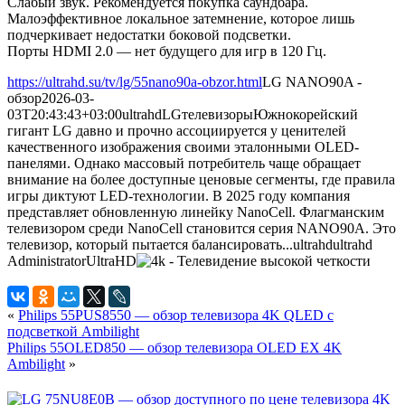
Слабый звук. Рекомендуется покупка саундбара.
Малоэффективное локальное затемнение, которое лишь
подчеркивает недостатки боковой подсветки.
Порты HDMI 2.0 — нет будущего для игр в 120 Гц.
https://ultrahd.su/tv/lg/55nano90a-obzor.html
LG NANO90A -
обзор
2026-03-
03T20:43:43+03:00
ultrahd
LG
телевизоры
Южнокорейский
гигант LG давно и прочно ассоциируется у ценителей
качественного изображения своими эталонными OLED-
панелями. Однако массовый потребитель чаще обращает
внимание на более доступные ценовые сегменты, где правила
игры диктуют LED-технологии. В 2025 году компания
представляет обновленную линейку NanoCell. Флагманским
телевизором среди NanoCell становится серия NANO90A. Это
телевизор, который пытается балансировать...
ultrahd
ultrahd
Administrator
UltraHD
«
Philips 55PUS8550 — обзор телевизора 4K QLED с
подсветкой Ambilight
Philips 55OLED850 — обзор телевизора OLED EX 4K
Ambilight
»