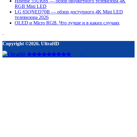
Hisense 55UR8S — обзор бюджетного телевизора 4K
RGB Mini LED
LG 65QNED70B — обзор доступного 4K Mini LED
телевизора 2026
OLED и Micro RGB. Что лучше и в каких случаях
.
Copyright ©2026. UltraHD
-