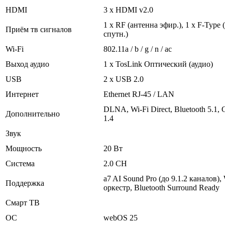
HDMI
3 x HDMI v2.0
1 x RF (антенна эфир.), 1 х F-Type 
Приём тв сигналов
спутн.)
Wi-Fi
802.11a / b / g / n / ac
Выход аудио
1 x TosLink Оптический (аудио)
USB
2 x USB 2.0
Интернет
Ethernet RJ-45 / LAN
DLNA, Wi-Fi Direct, Bluetooth 5.1,
Дополнительно
1.4
Звук
Мощность
20 Вт
Система
2.0 CH
a7 AI Sound Pro (до 9.1.2 каналов
Поддержка
оркестр, Bluetooth Surround Ready
Смарт ТВ
ОС
webOS 25