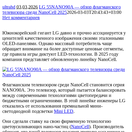
ultrahd
03.03.2026
LG 55NANO90A — обзор флагманского
телевизора среди NanoCell 2025
2026-03-03T20:43:43+03:00
Нет комментариев
2260
Южнокорейский гигант LG давно и прочно ассоциируется у
ценителей качественного изображения своими эталонными
OLED-панелями. Однако массовый потребитель чаще
обращает внимание на более доступные ценовые сегменты,
где правила игры диктуют LED-технологии. В 2025 году
компания представляет обновленную линейку NanoCell.
Флагманским телевизором среди NanoCell становится серия
NANO90A. Это телевизор, который пытается балансировать
между современными технологиями цветопередачи и
бюджетными ограничениями. В этой линейке инженеры LG
отказались от использования премиальной мини-
светодиодной подсветки
Mini LED
.
Они сделали ставку на свою фирменную технологию
цветоусиливающих нано-частиц (
NanoCell
). Производитель
обещает, что такой телевизор подарит зрителю насыщенные,