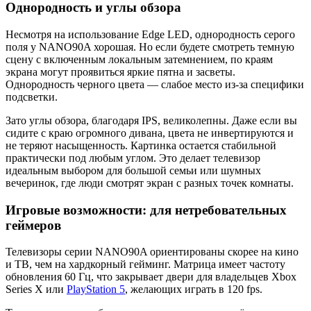
Однородность и углы обзора
Несмотря на использование Edge LED, однородность серого
поля у NANO90A хорошая. Но если будете смотреть темную
сцену с включенным локальным затемнением, по краям
экрана могут проявиться яркие пятна и засветы.
Однородность черного цвета — слабое место из-за специфики
подсветки.
Зато углы обзора, благодаря IPS, великолепны. Даже если вы
сидите с краю огромного дивана, цвета не инвертируются и
не теряют насыщенность. Картинка остается стабильной
практически под любым углом. Это делает телевизор
идеальным выбором для большой семьи или шумных
вечеринок, где люди смотрят экран с разных точек комнаты.
Игровые возможности: для нетребовательных
геймеров
Телевизоры серии NANO90A ориентированы скорее на кино
и ТВ, чем на хардкорный гейминг. Матрица имеет частоту
обновления 60 Гц, что закрывает двери для владельцев Xbox
Series X или
PlayStation 5
, желающих играть в 120 fps.