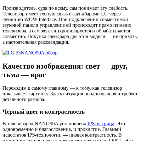
Производитель, судя по всему, сам понимает эту слабость.
Телевизор имеет тесную связь с саундбарами LG через
функцию WOW Interface. При подключении совместимой
звуковой панели управление ей происходит прямо из меню
телевизора, а сам звук синхронизируется и обрабатывается
совместно. Покупка саундбара для этой модели — не прихоть,
а настоятельная рекомендация.
Качество изображения: свет — друг,
тьма — враг
Переходим к самому главному — к тому, как телевизор
показывает картинку. Здесь ситуация неоднозначная и требует
детального разбора.
Черный цвет и контрастность
В телевизорах NANO90A установлена
IPS-матрица
. Это
одновременно и благословение, и проклятие. Главный
недостаток IPS-технологии — низкая контрастность. В
данной модели она редко превышает показатель 1200:1. Это