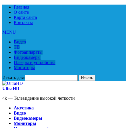
Главная
О сайте
Карта сайта
Контакты
MENU
Видео
ТВ
Фотоаппараты
Видеокамеры
Плееры и устройства
Мониторы
Искать для:
UltraHD
4k — Телевидение высокой четкости
Акустика
Видео
Видеокамеры
Мониторы