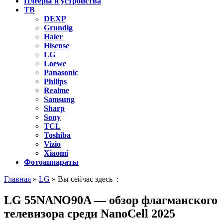
Плееры и устройства
ТВ
DEXP
Grundig
Haier
Hisense
LG
Loewe
Panasonic
Philips
Realme
Samsung
Sharp
Sony
TCL
Toshiba
Vizio
Xiaomi
Фотоаппараты
Главная
»
LG
» Вы сейчас здесь :
LG 55NANO90A — обзор флагманского
телевизора среди NanoCell 2025