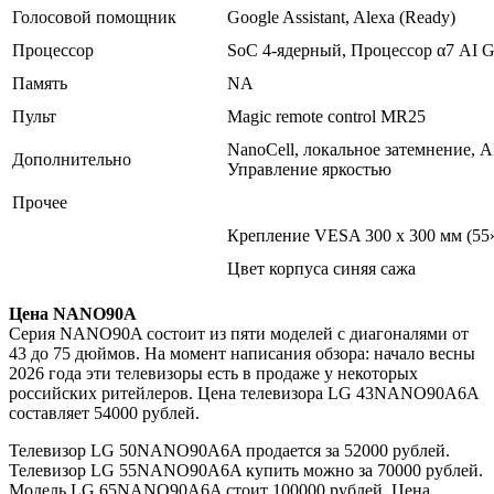
Голосовой помощник
Google Assistant, Alexa (Ready)
Процессор
SoC 4-ядерный, Процессор α7 AI 
Память
NA
Пульт
Magic remote control MR25
NanoCell, локальное затемнение, A
Дополнительно
Управление яркостью
Прочее
Крепление VESA 300 x 300 мм (55
Цвет корпуса синяя сажа
Цена NANO90A
Серия NANO90A состоит из пяти моделей с диагоналями от
43 до 75 дюймов. На момент написания обзора: начало весны
2026 года эти телевизоры есть в продаже у некоторых
российских ритейлеров. Цена телевизора LG 43NANO90A6A
составляет 54000 рублей.
Телевизор LG 50NANO90A6A продается за 52000 рублей.
Телевизор LG 55NANO90A6A купить можно за 70000 рублей.
Модель LG 65NANO90A6A стоит 100000 рублей. Цена