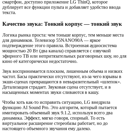
смартфон, доступно приложение LG ThinQ, которое
дублирует все функции пульта и добавляет удобство ввода
текста.
Качество звука: Тонкий корпус — тонкий звук
Логика рынка проста: чем тоньше корпус, тем меньше места
для динамиков. Телевизор 55NANO90A — яркое
подтверждение этого правила. Встроенная аудиосистема
мощностью 20 Вт (два канала) справляется с озвучкой
эфирного ТВ или непритязательных разговорных шоу, но для
кино её категорически недостаточно.
Звук воспринимается плоским, лишенным объема и низких
частот. Басы практически отсутствуют, из-за чего взрывы в
экшн-сценах превращаются в невыразительный «шлепок».
Детализация страдает. Звуковая сцена отсутствует, и в
насыщенных моментах звуки сливаются в кашу.
Чтобы хоть как-то исправить ситуацию, LG внедрила
функцию AI Sound Pro. Это алгоритм, который пытается
имитировать объемный звук 9.1.2, используя всего два
динамика. Эффект, мягко говоря, спорный. То есть
виртуальное расширение стереобазы работает, но до
настоящего объемного звучания ему далеко.