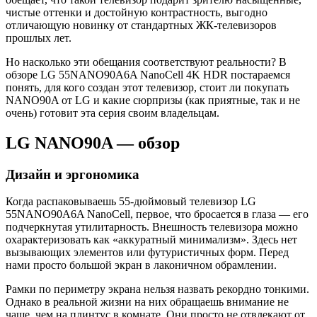
чистые оттенки и достойную контрастность, выгодно
отличающую новинку от стандартных ЖК-телевизоров
прошлых лет.
Но насколько эти обещания соответствуют реальности? В
обзоре LG 55NANO90A6A NanoCell 4K HDR постараемся
понять, для кого создан этот телевизор, стоит ли покупать
NANO90A от LG и какие сюрпризы (как приятные, так и не
очень) готовит эта серия своим владельцам.
LG NANO90A — обзор
Дизайн и эргономика
Когда распаковываешь 55-дюймовый телевизор LG
55NANO90A6A NanoCell, первое, что бросается в глаза — его
подчеркнутая утилитарность. Внешность телевизора можно
охарактеризовать как «аккуратный минимализм». Здесь нет
вызывающих элементов или футуристичных форм. Перед
нами просто большой экран в лаконичном обрамлении.
Рамки по периметру экрана нельзя назвать рекордно тонкими.
Однако в реальной жизни на них обращаешь внимание не
чаще, чем на плинтус в комнате. Они просто не отвлекают от