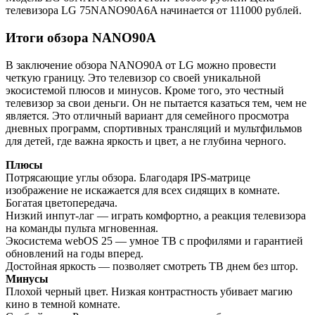
телевизора LG 75NANO90A6A начинается от 111000 рублей.
Итоги обзора NANO90A
В заключение обзора NANO90A от LG можно провести
четкую границу. Это телевизор со своей уникальной
экосистемой плюсов и минусов. Кроме того, это честный
телевизор за свои деньги. Он не пытается казаться тем, чем не
является. Это отличный вариант для семейного просмотра
дневных программ, спортивных трансляций и мультфильмов
для детей, где важна яркость и цвет, а не глубина черного.
Плюсы
Потрясающие углы обзора. Благодаря IPS-матрице
изображение не искажается для всех сидящих в комнате.
Богатая цветопередача.
Низкий инпут-лаг — играть комфортно, а реакция телевизора
на команды пульта мгновенная.
Экосистема webOS 25 — умное ТВ с профилями и гарантией
обновлений на годы вперед.
Достойная яркость — позволяет смотреть ТВ днем без штор.
Минусы
Плохой черный цвет. Низкая контрастность убивает магию
кино в темной комнате.