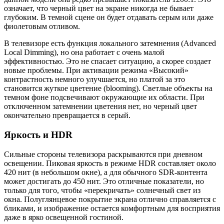
означает, что черный цвет на экране никогда не бывает
глубоким. В темной сцене он будет отдавать серым или даже
фиолетовым отливом.
В телевизоре есть функция локального затемнения (Advanced
Local Dimming), но она работает с очень малой
эффективностью. Это не спасает ситуацию, а скорее создает
новые проблемы. При активации режима «Высокий»
контрастность немного улучшается, но платой за это
становится жуткое цветение (blooming). Светлые объекты на
темном фоне подсвечивают окружающие их области. При
отключенном затемнении цветения нет, но черный цвет
окончательно превращается в серый.
Яркость и HDR
Сильные стороны телевизора раскрываются при дневном
освещении. Пиковая яркость в режиме HDR составляет около
420 нит (в небольшом окне), а для обычного SDR-контента
может достигать до 450 нит. Это отличные показатели, но
только для того, чтобы «перекричать» солнечный свет из
окна. Полуглянцевое покрытие экрана отлично справляется с
бликами, и изображение остается комфортным для восприятия
даже в ярко освещенной гостиной.