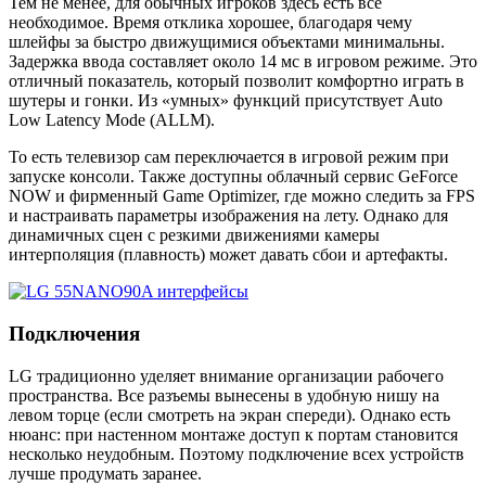
Тем не менее, для обычных игроков здесь есть всё
необходимое. Время отклика хорошее, благодаря чему
шлейфы за быстро движущимися объектами минимальны.
Задержка ввода составляет около 14 мс в игровом режиме. Это
отличный показатель, который позволит комфортно играть в
шутеры и гонки. Из «умных» функций присутствует Auto
Low Latency Mode (ALLM).
То есть телевизор сам переключается в игровой режим при
запуске консоли. Также доступны облачный сервис GeForce
NOW и фирменный Game Optimizer, где можно следить за FPS
и настраивать параметры изображения на лету. Однако для
динамичных сцен с резкими движениями камеры
интерполяция (плавность) может давать сбои и артефакты.
Подключения
LG традиционно уделяет внимание организации рабочего
пространства. Все разъемы вынесены в удобную нишу на
левом торце (если смотреть на экран спереди). Однако есть
нюанс: при настенном монтаже доступ к портам становится
несколько неудобным. Поэтому подключение всех устройств
лучше продумать заранее.