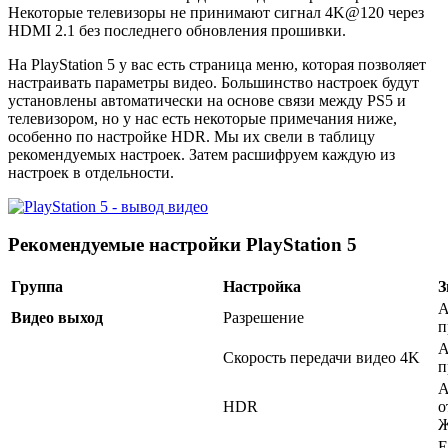
Некоторые телевизоры не принимают сигнал 4K@120 через
HDMI 2.1 без последнего обновления прошивки.
На PlayStation 5 у вас есть страница меню, которая позволяет
настраивать параметры видео. Большинство настроек будут
установлены автоматически на основе связи между PS5 и
телевизором, но у нас есть некоторые примечания ниже,
особенно по настройке HDR. Мы их свели в таблицу
рекомендуемых настроек. Затем расшифруем каждую из
настроек в отдельности.
Рекомендуемые настройки PlayStation 5
Группа
Настройка
З
А
Видео выход
Разрешение
п
А
Скорость передачи видео 4K
п
А
HDR
о
Ж
Е