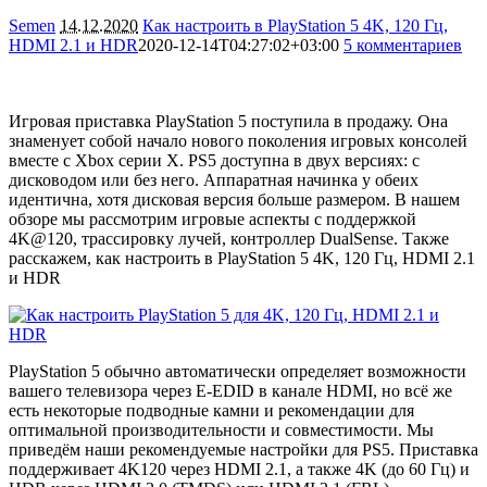
Semen
14.12.2020
Как настроить в PlayStation 5 4K, 120 Гц,
HDMI 2.1 и HDR
2020-12-14T04:27:02+03:00
5 комментариев
21560
Игровая приставка PlayStation 5 поступила в продажу. Она
знаменует собой начало нового поколения игровых консолей
вместе с Xbox серии X. PS5 доступна в двух версиях: с
дисководом или без него. Аппаратная начинка у обеих
идентична, хотя дисковая версия больше размером. В нашем
обзоре мы рассмотрим игровые аспекты с поддержкой
4K@120, трассировку лучей, контроллер DualSense. Также
расскажем, как настроить в PlayStation 5 4K, 120 Гц, HDMI 2.1
и HDR
PlayStation 5 обычно автоматически определяет возможности
вашего телевизора через E-EDID в канале HDMI, но всё же
есть некоторые подводные камни и рекомендации для
оптимальной производительности и совместимости. Мы
приведём наши рекомендуемые настройки для PS5. Приставка
поддерживает 4K120 через HDMI 2.1, а также 4K (до 60 Гц) и