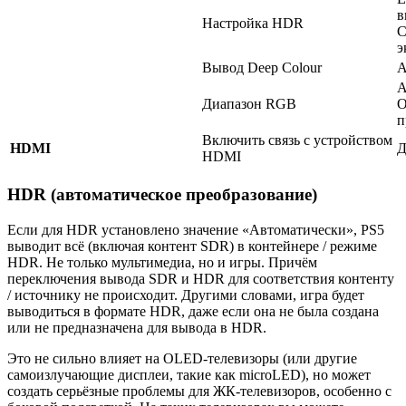
в
Настройка HDR
С
э
Вывод Deep Colour
А
А
Диапазон RGB
О
п
Включить связь с устройством
HDMI
Д
HDMI
HDR (автоматическое преобразование)
Если для HDR установлено значение «Автоматически», PS5
выводит всё (включая контент SDR) в контейнере / режиме
HDR. Не только мультимедиа, но и игры. Причём
переключения вывода SDR и HDR для соответствия контенту
/ источнику не происходит. Другими словами, игра будет
выводиться в формате HDR, даже если она не была создана
или не предназначена для вывода в HDR.
Это не сильно влияет на OLED-телевизоры (или другие
самоизлучающие дисплеи, такие как microLED), но может
создать серьёзные проблемы для ЖК-телевизоров, особенно с