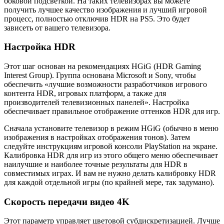
боковой подсветкой. На таких телевизорах вы можете
получить лучшее качество изображения и лучший игровой
процесс, полностью отключив HDR на PS5. Это будет
зависеть от вашего телевизора.
Настройка HDR
Этот шаг основан на рекомендациях HGiG (HDR Gaming
Interest Group). Группа основана Microsoft и Sony, чтобы
обеспечить «лучшие возможности разработчиков игрового
контента HDR, игровых платформ, а также для
производителей телевизионных панелей». Настройка
обеспечивает правильное отображение оттенков HDR для игр.
Сначала установите телевизор в режим HGiG (обычно в меню
изображения в настройках отображения тонов). Затем
следуйте инструкциям игровой консоли PlayStation на экране.
Калибровка HDR для игр из этого общего меню обеспечивает
наилучшие и наиболее точные результаты для HDR в
совместимых играх. И вам не нужно делать калибровку HDR
для каждой отдельной игры (по крайней мере, так задумано).
Скорость передачи видео 4K
Этот параметр управляет цветовой субдискретизацией. Лучше