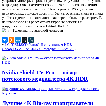
устройства
плееры
Игровая приставка PlayStation 5 поступила
в продажу. Она знаменует собой начало нового поколения
игровых консолей вместе с Xbox серии X. PS5 доступна в
двух версиях: с дисководом или без него. Аппаратная начинка
у обеих идентична, хотя дисковая версия больше размером. В
нашем обзоре мы рассмотрим игровые аспекты с
поддержкой...
Semen
Семён
Editor
UltraHD
«
LG 55SM8050 NanoCell с активным HDR
Обзор LG 27GN950-B с FreeSync и G-SYNC
»
Nvidia Shield TV Pro — обзор
потокового медиаплеера 4K HDR
Лучшие 4K Blu-ray проигрыватели