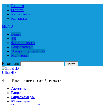
Главная
О сайте
Карта сайта
Контакты
MENU
Видео
ТВ
Фотоаппараты
Видеокамеры
Плееры и устройства
Мониторы
Искать для:
UltraHD
4k — Телевидение высокой четкости
Акустика
Видео
Видеокамеры
Мониторы