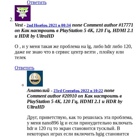
Ответить
Vest
-
none
Comment author #17771
2nd Ноябрь 2021 в 00:34
on Как настроить в PlayStation 5 4K, 120 Гц, HDMI 2.1
и HDR by UltraHD
О , и у меня такая же проблема на lg, либо hdr либо 120,
даже не знаю что в сервис центр везти , плойку или
телек
Ответить
Анатолий
-
none
23rd Сентябрь 2022 в 10:22
Comment author #20910 on Как настроить в
PlayStation 5 4K, 120 Гц, HDMI 2.1 и HDR by
UltraHD
Друг, приветствую, как то решилась эта проблема,
у меня nano896 lg и если принудительно включать
hdr и 120 гц то экран становится тусклый. В
некоторых играх если включить hgig становится