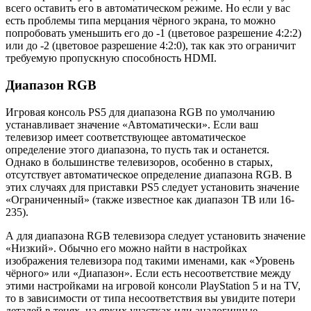
всего оставить его в автоматическом режиме. Но если у вас
есть проблемы типа мерцания чёрного экрана, то можно
попробовать уменьшить его до -1 (цветовое разрешение 4:2:2)
или до -2 (цветовое разрешение 4:2:0), так как это ограничит
требуемую пропускную способность HDMI.
Диапазон RGB
Игровая консоль PS5 для диапазона RGB по умолчанию
устанавливает значение «Автоматически». Если ваш
телевизор имеет соответствующее автоматическое
определение этого диапазона, то пусть так и останется.
Однако в большинстве телевизоров, особенно в старых,
отсутствует автоматическое определение диапазона RGB. В
этих случаях для приставки PS5 следует установить значение
«Ограниченный» (также известное как диапазон ТВ или 16-
235).
А для диапазона RGB телевизора следует установить значение
«Низкий». Обычно его можно найти в настройках
изображения телевизора под такими именами, как «Уровень
чёрного» или «Диапазон». Если есть несоответствие между
этими настройками на игровой консоли PlayStation 5 и на TV,
то в зависимости от типа несоответствия вы увидите потери
деталей в тенях, на ярких участках или аналогичные