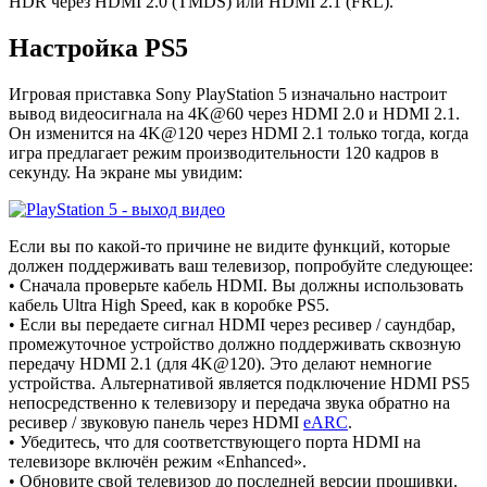
HDR через HDMI 2.0 (TMDS) или HDMI 2.1 (FRL).
Настройка PS5
Игровая приставка Sony PlayStation 5 изначально настроит
вывод видеосигнала на 4K@60 через HDMI 2.0 и HDMI 2.1.
Он изменится на 4K@120 через HDMI 2.1 только тогда, когда
игра предлагает режим производительности 120 кадров в
секунду. На экране мы увидим:
Если вы по какой-то причине не видите функций, которые
должен поддерживать ваш телевизор, попробуйте следующее:
• Сначала проверьте кабель HDMI. Вы должны использовать
кабель Ultra High Speed, как в коробке PS5.
• Если вы передаете сигнал HDMI через ресивер / саундбар,
промежуточное устройство должно поддерживать сквозную
передачу HDMI 2.1 (для 4K@120). Это делают немногие
устройства. Альтернативой является подключение HDMI PS5
непосредственно к телевизору и передача звука обратно на
ресивер / звуковую панель через HDMI
eARC
.
• Убедитесь, что для соответствующего порта HDMI на
телевизоре включён режим «Enhanced».
• Обновите свой телевизор до последней версии прошивки.