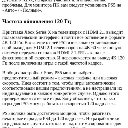
проблемы. Для монитора ПК вам следует установить PS5 на
«Авто» / «Полный».
Частота обновления 120 Гц
Приставка Xbox Series X на телевизорах с HDMI 2.1 выводит
пользовательский интерфейс и почти всё остальное в формате
4K 120 Гц. В отличие от неё PS5 изначально устанавливает
свой выход для HDMI 2.1 телевизоров на 4K 60 через новую
систему передачи сигналов HDMI 2.1 FRL – канал с
фиксированной скоростью. И переключается на вывод 4K 120
Гц после включения игры с такой частотой кадров.
В общих настройках Sony PS5 можно выбрать
предпочтительный режим – высокая графика или высокая
скорость. Идея состоит в том, чтобы игры автоматически
соответствовали вашим предпочтениям, а не настраивали их
индивидуально в каждом конкретном случае. Однако этого
придерживаются не все игры. Sony объясняет, что только
игры для PS5 могут работать со скоростью 120 кадр / сек.
PS5 должна быть достаточно мощной, чтобы разогнать
некоторые игры для PS4 до 120 кадр / сек. Но разработчики
игр должны выпустить их как игры, оптимизированные для