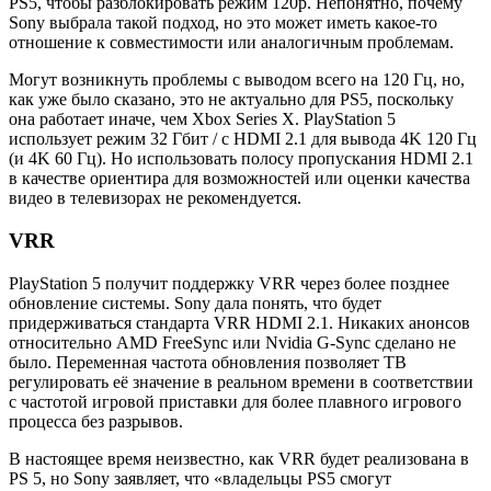
PS5, чтобы разблокировать режим 120р. Непонятно, почему
Sony выбрала такой подход, но это может иметь какое-то
отношение к совместимости или аналогичным проблемам.
Могут возникнуть проблемы с выводом всего на 120 Гц, но,
как уже было сказано, это не актуально для PS5, поскольку
она работает иначе, чем Xbox Series X. PlayStation 5
использует режим 32 Гбит / с HDMI 2.1 для вывода 4K 120 Гц
(и 4K 60 Гц). Но использовать полосу пропускания HDMI 2.1
в качестве ориентира для возможностей или оценки качества
видео в телевизорах не рекомендуется.
VRR
PlayStation 5 получит поддержку VRR через более позднее
обновление системы. Sony дала понять, что будет
придерживаться стандарта VRR HDMI 2.1. Никаких анонсов
относительно AMD FreeSync или Nvidia G-Sync сделано не
было. Переменная частота обновления позволяет ТВ
регулировать её значение в реальном времени в соответствии
с частотой игровой приставки для более плавного игрового
процесса без разрывов.
В настоящее время неизвестно, как VRR будет реализована в
PS 5, но Sony заявляет, что «владельцы PS5 смогут