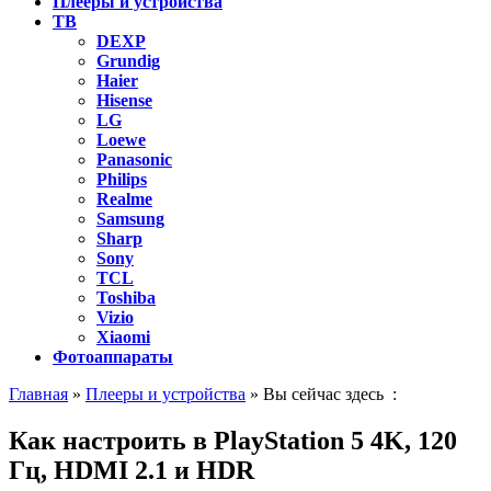
Плееры и устройства
ТВ
DEXP
Grundig
Haier
Hisense
LG
Loewe
Panasonic
Philips
Realme
Samsung
Sharp
Sony
TCL
Toshiba
Vizio
Xiaomi
Фотоаппараты
Главная
»
Плееры и устройства
» Вы сейчас здесь :
Как настроить в PlayStation 5 4K, 120
Гц, HDMI 2.1 и HDR