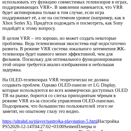
использовать эту функцию совместимых телевизоров в играх,
поддерживающих VRR». В заявлении намекается, что VRR
будет активирована только в том случае, если игра
поддерживает её, а не на системном уровне (например, как в
Xbox Series X). Придётся подождать и посмотреть, как Sony
подойдёт к этому вопросу.
В целом VRR – это хорошо, но может создать некоторые
проблемы. Ведь телевизионная экосистема ещё недостаточно
развита. В режиме VRR система локального затемнения ЖК-
телевизора будет намного менее эффективной, чем для
фильмов. Поскольку для оптимального функционирования
этой опции требуется анализ изображения и небольшая
задержка.
На OLED-телевизорах VRR теоретически не должна
создавать проблем. Однако OLED-панели от LG Display,
которые используются во всех коммерчески доступных OLED
ТВ на рынке, борются со слегка приподнятым чёрным в
режиме VRR из-за способа управления OLED-панелью.
Подозреваем, что большинство пользователей этого не
заметят, но опытному глазу это видно.
https://ultrahd.su/player/nastrojka-playstation-5.html
Настройка
PS5
2020-12-14T04:27:02+03:00
Semen
Плееры и