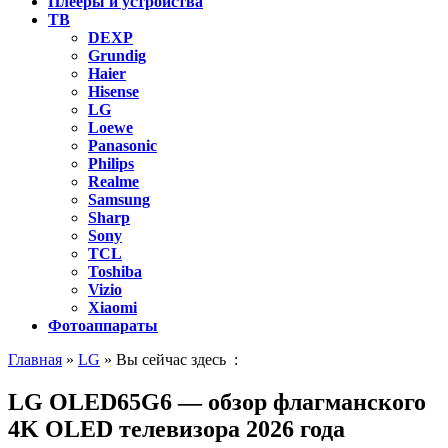
Плееры и устройства
ТВ
DEXP
Grundig
Haier
Hisense
LG
Loewe
Panasonic
Philips
Realme
Samsung
Sharp
Sony
TCL
Toshiba
Vizio
Xiaomi
Фотоаппараты
Главная
»
LG
» Вы сейчас здесь :
LG OLED65G6 — обзор флагманского
4K OLED телевизора 2026 года