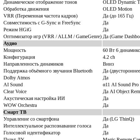
Динамическое отображение тонов
OLED Dynamic To
Обработка движения
OLED Motion
VRR (Переменная частота кадров)
Да (до 165 Гц)
Совместимость с G-Sync и FreeSync
Да
Режим HGiG
Да
Оптимизатор игр (VRR / ALLM / GameGenre)
Да (Game Dashbo
Аудио
Мощность
60 Вт 6 динамик
Конфигурация
4.2 ch
Направленность динамиков
Вниз
Поддержка объёмного звучания Bluetooth
Да (двусторонне
Dolby Atmos
Да
AI Sound
α11 AI Sound Pro
Clear Voice
Да AI Object Rema
Акустическая настройка ИИ
Да
WOW Orchestra
Да
Смарт ТВ
Управление со смартфона
Да (LG ThinQ)
Интеллектуальное распознавание голоса
Да
Голосовой идентификатор
Да
Пульт ДУ
Magic Remote Co