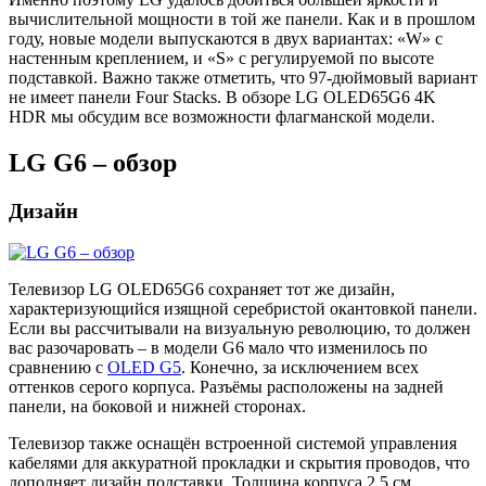
вычислительной мощности в той же панели. Как и в прошлом
году, новые модели выпускаются в двух вариантах: «W» с
настенным креплением, и «S» с регулируемой по высоте
подставкой. Важно также отметить, что 97-дюймовый вариант
не имеет панели Four Stacks. В обзоре LG OLED65G6 4K
HDR мы обсудим все возможности флагманской модели.
LG G6 – обзор
Дизайн
Телевизор LG OLED65G6 сохраняет тот же дизайн,
характеризующийся изящной серебристой окантовкой панели.
Если вы рассчитывали на визуальную революцию, то должен
вас разочаровать – в модели G6 мало что изменилось по
сравнению с
OLED G5
. Конечно, за исключением всех
оттенков серого корпуса. Разъёмы расположены на задней
панели, на боковой и нижней сторонах.
Телевизор также оснащён встроенной системой управления
кабелями для аккуратной прокладки и скрытия проводов, что
дополняет дизайн подставки. Толщина корпуса 2.5 см,