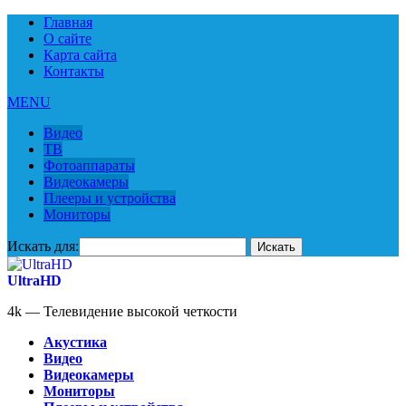
Главная
О сайте
Карта сайта
Контакты
MENU
Видео
ТВ
Фотоаппараты
Видеокамеры
Плееры и устройства
Мониторы
Искать для:
UltraHD
4k — Телевидение высокой четкости
Акустика
Видео
Видеокамеры
Мониторы