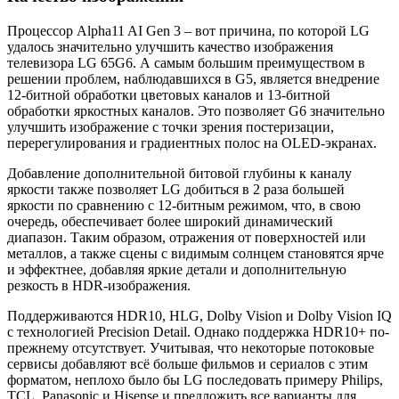
Процессор Alpha11 AI Gen 3 – вот причина, по которой LG
удалось значительно улучшить качество изображения
телевизора LG 65G6. А самым большим преимуществом в
решении проблем, наблюдавшихся в G5, является внедрение
12-битной обработки цветовых каналов и 13-битной
обработки яркостных каналов. Это позволяет G6 значительно
улучшить изображение с точки зрения постеризации,
перерегулирования и градиентных полос на OLED-экранах.
Добавление дополнительной битовой глубины к каналу
яркости также позволяет LG добиться в 2 раза большей
яркости по сравнению с 12-битным режимом, что, в свою
очередь, обеспечивает более широкий динамический
диапазон. Таким образом, отражения от поверхностей или
металлов, а также сцены с видимым солнцем становятся ярче
и эффектнее, добавляя яркие детали и дополнительную
резкость в HDR-изображения.
Поддерживаются HDR10, HLG, Dolby Vision и Dolby Vision IQ
с технологией Precision Detail. Однако поддержка HDR10+ по-
прежнему отсутствует. Учитывая, что некоторые потоковые
сервисы добавляют всё больше фильмов и сериалов с этим
форматом, неплохо было бы LG последовать примеру Philips,
TCL, Panasonic и Hisense и предложить все варианты для