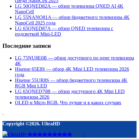
среди NanoCell 2025
LG 50QNED82A — обзор телевизора QNED AI 4K
NanoCell
LG 55NANO81A — обзор бюджетного телевизора 4K
NanoCell 2025 года
LG 65QNED87A — обзор QNED телевизора с
подсветкой Mini-LED
Последние записи
LG 75NU8E0B — обзор доступного по цене телевизора
4K
Hisense 65E8S — обзор 4K Mini LED телевизора 2026
года
Hisense 55UR8S — обзор бюджетного телевизора 4K
RGB Mini LED
LG 65QNED70B — обзор доступного 4K Mini LED
телевизора 2026
OLED и Micro RGB. Что лучше и в каких случаях
.
Copyright ©2026. UltraHD
-