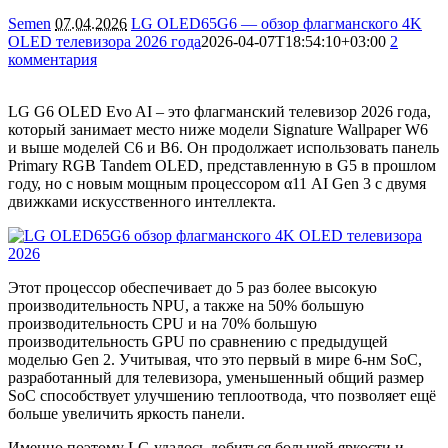
Semen
07.04.2026
LG OLED65G6 — обзор флагманского 4K
OLED телевизора 2026 года
2026-04-07T18:54:10+03:00
2
комментария
7065
LG G6 OLED Evo AI – это флагманский телевизор 2026 года,
который занимает место ниже модели Signature Wallpaper W6
и выше моделей C6 и B6. Он продолжает использовать панель
Primary RGB Tandem OLED, представленную в G5 в прошлом
году, но с новым мощным процессором α11 AI Gen 3 с двумя
движками искусственного интеллекта.
Этот процессор обеспечивает до 5 раз более высокую
производительность NPU, а также на 50% большую
производительность CPU и на 70% большую
производительность GPU по сравнению с предыдущей
моделью Gen 2. Учитывая, что это первый в мире 6-нм SoC,
разработанный для телевизора, уменьшенный общий размер
SoC способствует улучшению теплоотвода, что позволяет ещё
больше увеличить яркость панели.
Именно поэтому LG удалось добиться большей яркости и