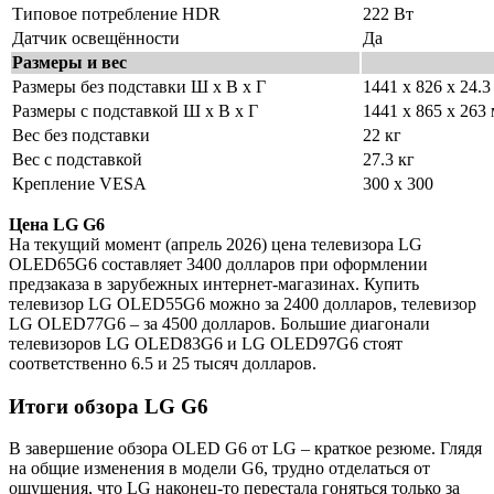
Типовое потребление HDR
222 Вт
Датчик освещённости
Да
Размеры и вес
Размеры без подставки Ш х В х Г
1441 x 826 x 24.3
Размеры с подставкой Ш х В х Г
1441 x 865 x 263
Вес без подставки
22 кг
Вес с подставкой
27.3 кг
Крепление VESA
300 х 300
Цена LG G6
На текущий момент (апрель 2026) цена телевизора LG
OLED65G6 составляет 3400 долларов при оформлении
предзаказа в зарубежных интернет-магазинах. Купить
телевизор LG OLED55G6 можно за 2400 долларов, телевизор
LG OLED77G6 – за 4500 долларов. Большие диагонали
телевизоров LG OLED83G6 и LG OLED97G6 стоят
соответственно 6.5 и 25 тысяч долларов.
Итоги обзора LG G6
В завершение обзора OLED G6 от LG – краткое резюме. Глядя
на общие изменения в модели G6, трудно отделаться от
ощущения, что LG наконец-то перестала гоняться только за