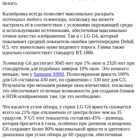
белого.
Калибровка всегда позволяет максимально раскрыть
потенциал любого телевизора, поскольку вы можете
настроить её в соответствии с условиями окружающей среды
и используемыми источниками, обеспечивая максимально
точное качество изображения. Так и с LG G6, который
показывает средний показатель ошибки цветопередачи DeltaE
0.5, что значительно ниже видимого порога. Гамма также
идеально соответствует стандарту BT.1886.
Телевизор G6 достигает 3045 нит при 1% окне и 2320 нит при
стандартном для подобных замеров 10% окне. Это немного
меньше, чем у
Samsung S99H
. Полноэкранная яркость 100%
для G6 составила 430 нит, по сравнению с 330 нит для G5.
Результаты при меньшем размере окна впечатляют, поскольку
это обеспечивает отличные возможности для создания бликов
в HDR-изображениях там, где это необходимо.
Что касается углов обзора, у серии LG G6 яркость снижается
всего на 21% при отклонении от центра более чем на 35
градусов. У G5 этот показатель составлял 45% – разница,
которая бросается в глаза, особенно при дневном освещении.
G6 сохраняет более 80% максимальной яркости и цветового
диапазона при углах обзора до 60 градусов, обеспечивая