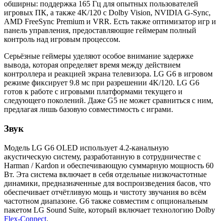
обширны: поддержка 165 Гц для опытных пользователей
игровых ПК, а также 4K/120 с Dolby Vision, NVIDIA G-Sync,
AMD FreeSync Premium и VRR. Есть также оптимизатор игр и
панель управления, предоставляющие геймерам полный
контроль над игровым процессом.
Серьёзные геймеры уделяют особое внимание задержке
вывода, которая определяет время между действием
контроллера и реакцией экрана телевизора. LG G6 в игровом
режиме фиксирует 9.8 мс при разрешении 4K/120. LG G6
готов к работе с игровыми платформами текущего и
следующего поколений. Даже G5 не может сравниться с ним,
предлагая лишь базовую совместимость с играми.
Звук
Модель LG G6 OLED использует 4.2-канальную
акустическую систему, разработанную в сотрудничестве с
Harman / Kardon и обеспечивающую суммарную мощность 60
Вт. Эта система включает в себя отдельные низкочастотные
динамики, предназначенные для воспроизведения басов, что
обеспечивает отчётливую мощь и чистоту звучания во всём
частотном диапазоне. G6 также совместим с опциональным
пакетом LG Sound Suite, который включает технологию Dolby
Flex-Connect
.