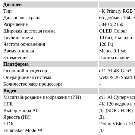
Дисплей
Тип
4K Primary RGB
Диагональ экрана
65 дюймов 164 с
Разрешение
3840 x 2160
Широкая цветовая гамма
OLED Colour
Глубина цвета
10 бит, 1 млрд о
Частота обновления
120 Гц
Время отклика
Менее 0.1 мс
Затемнение
Попиксельное
Платформа
Основной процессор
α11 AI 4K Gen3
Операционная система
webOS 26 Smart
Количество ядер процессора
4
Видео
Масштабирование изображения (ИИ)
α11 AI Супермас
HFR
4K 120 кадров в
Выбор жанра AI
Да (SDR / HDR)
Яркость (ИИ)
Да
HDR
Dolby Vision / 
Filmmaker Mode ™
Да