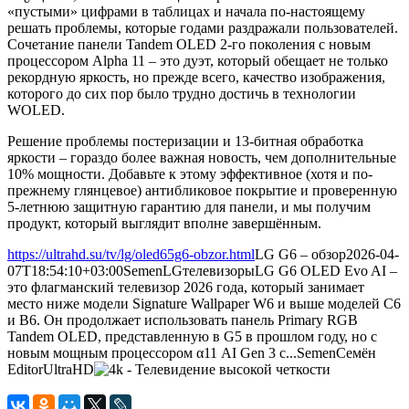
«пустыми» цифрами в таблицах и начала по-настоящему
решать проблемы, которые годами раздражали пользователей.
Сочетание панели Tandem OLED 2-го поколения с новым
процессором Alpha 11 – это дуэт, который обещает не только
рекордную яркость, но прежде всего, качество изображения,
которого до сих пор было трудно достичь в технологии
WOLED.
Решение проблемы постеризации и 13-битная обработка
яркости – гораздо более важная новость, чем дополнительные
10% мощности. Добавьте к этому эффективное (хотя и по-
прежнему глянцевое) антибликовое покрытие и проверенную
5-летнюю защитную гарантию для панели, и мы получим
продукт, который выглядит вполне завершённым.
https://ultrahd.su/tv/lg/oled65g6-obzor.html
LG G6 – обзор
2026-04-
07T18:54:10+03:00
Semen
LG
телевизоры
LG G6 OLED Evo AI –
это флагманский телевизор 2026 года, который занимает
место ниже модели Signature Wallpaper W6 и выше моделей C6
и B6. Он продолжает использовать панель Primary RGB
Tandem OLED, представленную в G5 в прошлом году, но с
новым мощным процессором α11 AI Gen 3 с...
Semen
Семён
Editor
UltraHD