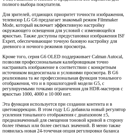
полного выбора покупателя.
Для зрителей, отдающих приоритет точности изображения,
телевизор LG G6 предлагает знакомый режим Filmmaker
Mode, который включает эффективную настройку
окружающего освещения для условий с изменяющейся
яркостью. Также доступны предустановки изображения ISF
Expert, обеспечивающие точную базовую настройку для
дневного и ночного режимов просмотра.
Кроме того, серия G6 OLED поддерживает Calman Autocal,
позволяя профессиональным калибровщикам точно
настраивать изображение в соответствии с конкретным
источником видеосигнала и условиями просмотра. В G6
реализована та же профессиональная функция тонального
отображения, что и в прошлогодней модели G5, с
регулируемыми точками ограничения для HDR-мастеров с
яркостью 1000, 4000 и 10 000 нит.
Эта функция используется при создании контента и в
цветокоррекции. В этом году LG добавила новый регулятор
усиления тонального отображения с диапазоном ±5,
предназначенный для смещения тоновой кривой в сторону
более тёмных или более светлых значений. В меню также
появилась новая 24-точечная опция регулировки баланса