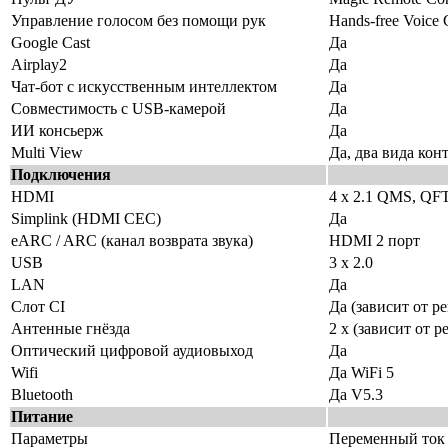
Управление голосом без помощи рук
Hands-free Voice 
Google Cast
Да
Airplay2
Да
Чат-бот с искусственным интеллектом
Да
Совместимость с USB-камерой
Да
ИИ консьерж
Да
Multi View
Да, два вида кон
Подключения
HDMI
4 х 2.1 QMS, QF
Simplink (HDMI CEC)
Да
eARC / ARC (канал возврата звука)
HDMI 2 порт
USB
3 х 2.0
LAN
Да
Слот CI
Да (зависит от р
Антенные гнёзда
2 х (зависит от р
Оптический цифровой аудиовыход
Да
Wifi
Да WiFi 5
Bluetooth
Да V5.3
Питание
Параметры
Переменный ток 