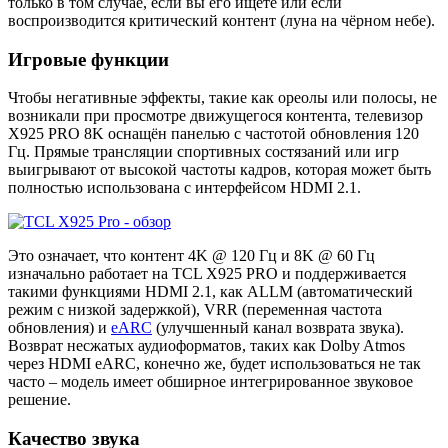
только в том случае, если вы его ищете или если
воспроизводится критический контент (луна на чёрном небе).
Игровые функции
Чтобы негативные эффекты, такие как ореолы или полосы, не
возникали при просмотре движущегося контента, телевизор
X925 PRO 8K оснащён панелью с частотой обновления 120
Гц. Прямые трансляции спортивных состязаний или игр
выигрывают от высокой частоты кадров, которая может быть
полностью использована с интерфейсом HDMI 2.1.
Это означает, что контент 4K @ 120 Гц и 8K @ 60 Гц
изначально работает на TCL X925 PRO и поддерживается
такими функциями HDMI 2.1, как ALLM (автоматический
режим с низкой задержкой), VRR (переменная частота
обновления) и
eARC
(улучшенный канал возврата звука).
Возврат несжатых аудиоформатов, таких как Dolby Atmos
через HDMI eARC, конечно же, будет использоваться не так
часто – модель имеет обширное интегрированное звуковое
решение.
Качество звука