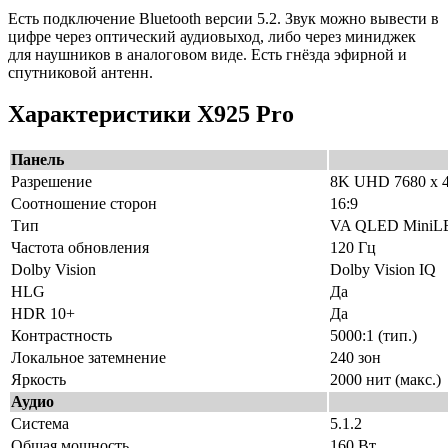
Есть подключение Bluetooth версии 5.2. Звук можно вывести в
цифре через оптический аудиовыход, либо через миниджек
для наушников в аналоговом виде. Есть гнёзда эфирной и
спутниковой антенн.
Характеристики X925 Pro
Панель
Разрешение
8K UHD 7680 х 
Соотношение сторон
16:9
Тип
VA QLED MiniL
Частота обновления
120 Гц
Dolby Vision
Dolby Vision IQ
HLG
Да
HDR 10+
Да
Контрастность
5000:1 (тип.)
Локальное затемнение
240 зон
Яркость
2000 нит (макс.)
Аудио
Система
5.1.2
Общая мощность
160 Вт