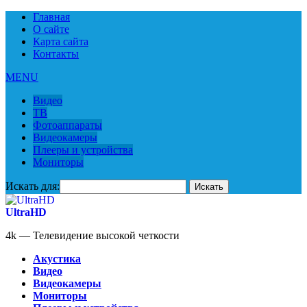
Главная
О сайте
Карта сайта
Контакты
MENU
Видео
ТВ
Фотоаппараты
Видеокамеры
Плееры и устройства
Мониторы
Искать для:
UltraHD
4k — Телевидение высокой четкости
Акустика
Видео
Видеокамеры
Мониторы