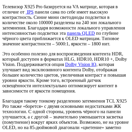
Телевизор X925 Pro базируется на VA матрице, которая в
отличие от
IPS
панели сама по себе имеет высокую
контрастность. Синие мини светодиоды подсветки в
количестве около 100000 разделены на 240 зон локального
затемнения. Благодаря возможности локального управления
интенсивностью подсветки эта
панель QLED
по глубине
чёрного цвета приближается к OLED матрицам. Типовое
значение контрастности – 5000:1, яркости – 1800 нит.
Это особенно полезно для воспроизведения контента HDR,
который доступен в форматах HLG, HDR10, HDR10 +, Dolby
Vision. Поддерживается опция
Dolby Vision IQ
, которая
улучшает вид эксклюзивного контента Dolby, отображая
большее количество цветов, увеличивая контраст и повышая
уровни яркости. Кроме того, встроенный датчик
освещённости интеллектуально оптимизирует контент в
зависимости от яркости помещения.
Благодаря такому тонкому разделению затемнения TCL X925
Pro также «борется» с двумя основными недостатками ЖК
технологии. С одной стороны, уровень чёрного на панели
улучшается, а с другой – значительно уменьшается засветка
(помутнение) вокруг ярких объектов. Возможно, не на уровне
OLED, но на 85-дюймовой диагонали «цветение» заметно