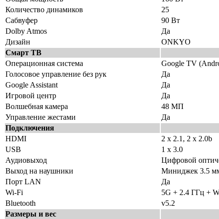
Количество динамиков
25
Сабвуфер
90 Вт
Dolby Atmos
Да
Дизайн
ONKYO
Смарт ТВ
Операционная система
Google TV (Andro
Голосовое управление без рук
Да
Google Assistant
Да
Игровой центр
Да
Волшебная камера
48 МП
Управление жестами
Да
Подключения
HDMI
2 х 2.1, 2 х 2.0b
USB
1 x 3.0
Аудиовыход
Цифровой оптич
Выход на наушники
Миниджек 3.5 м
Порт LAN
Да
Wi-Fi
5G + 2.4 ГГц + WiF
Bluetooth
v5.2
Размеры и вес