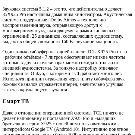
Звуковая система 5.1.2 – это то, что действительно делает
85X925 Pro настоящим домашним кинотеатром. Акустическая
система поддерживает Dolby Atmos – технологию
воспроизведения звука, открывающую доступ к
многомерному звуку, выходящему за рамки канальных
ограничений. 25 динамиков, составляющих аудиосистему,
выдают в общей сложности 160 Вт звуковой мощности.
Один только сабвуфер на задней панели TCL X925 Pro с его
«рабочим объёмом» 7 литров обеспечивает низкие частоты,
которые в других телевизорах можно ожидать только от
внешней аудиосистемы. За тонкую настройку отвечают
специалисты Onkyo, с которыми TCL работает много лет.
Используя принцип отражения через плиту сабвуфера звук
боковых каналов отражается вперёд, значительно улучшая
эффект окружающего звучания.
Смарт ТВ
Даже в отношении операционной системы TCL ничего не
делает наполовину и поставляет X925 Pro и «младших
братьев» из серии X925 с новейшим пользовательским
интерфейсом Google TV (Android 10). Интуитивно понятное
управление и поддержка более 7000 приложений через Google