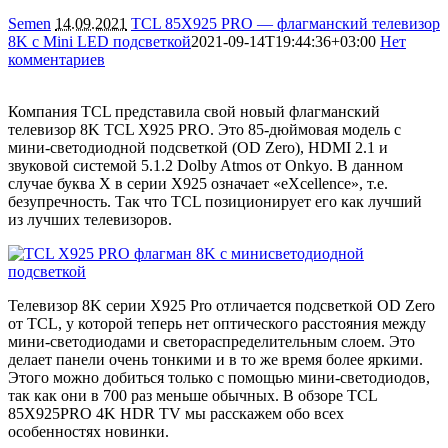
Semen
14.09.2021
TCL 85X925 PRO — флагманский телевизор
8K с Mini LED подсветкой
2021-09-14T19:44:36+03:00
Нет
комментариев
4070
Компания TCL представила свой новый флагманский
телевизор 8K TCL X925 PRO. Это 85-дюймовая модель с
мини-светодиодной подсветкой (OD Zero), HDMI 2.1 и
звуковой системой 5.1.2 Dolby Atmos от Onkyo. В данном
случае буква X в серии X925 означает «eXcellence», т.е.
безупречность. Так что TCL позиционирует его как лучший
из лучших телевизоров.
Телевизор 8K серии X925 Pro отличается подсветкой OD Zero
от TCL, у которой теперь нет оптического расстояния между
мини-светодиодами и светораспределительным слоем. Это
делает панели очень тонкими и в то же время более яркими.
Этого можно добиться только с помощью мини-светодиодов,
так как они в 700 раз меньше обычных. В обзоре TCL
85X925PRO 4K HDR TV мы расскажем обо всех
особенностях новинки.