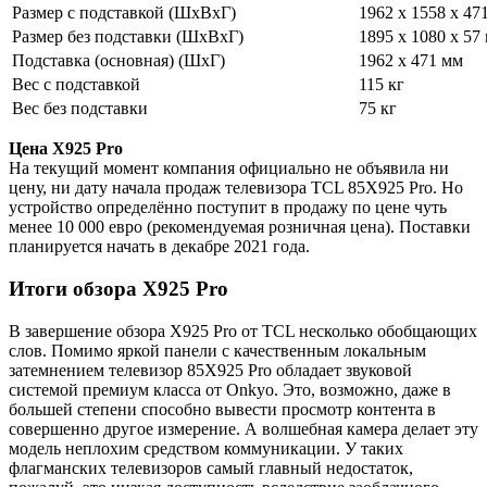
Размер с подставкой (ШxВxГ)
1962 х 1558 х 47
Размер без подставки (ШxВxГ)
1895 х 1080 х 57
Подставка (основная) (ШxГ)
1962 х 471 мм
Вес с подставкой
115 кг
Вес без подставки
75 кг
Цена X925 Pro
На текущий момент компания официально не объявила ни
цену, ни дату начала продаж телевизора TCL 85X925 Pro. Но
устройство определённо поступит в продажу по цене чуть
менее 10 000 евро (рекомендуемая розничная цена). Поставки
планируется начать в декабре 2021 года.
Итоги обзора X925 Pro
В завершение обзора X925 Pro от TCL несколько обобщающих
слов. Помимо яркой панели с качественным локальным
затемнением телевизор 85X925 Pro обладает звуковой
системой премиум класса от Onkyo. Это, возможно, даже в
большей степени способно вывести просмотр контента в
совершенно другое измерение. А волшебная камера делает эту
модель неплохим средством коммуникации. У таких
флагманских телевизоров самый главный недостаток,