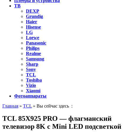
Плееры и устройства
ТВ
DEXP
Grundig
Haier
Hisense
LG
Loewe
Panasonic
Philips
Realme
Samsung
Sharp
Sony
TCL
Toshiba
Vizio
Xiaomi
Фотоаппараты
Главная
»
TCL
» Вы сейчас здесь :
TCL 85X925 PRO — флагманский
телевизор 8K с Mini LED подсветкой