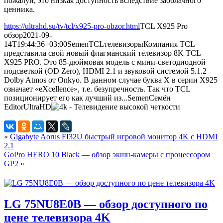
пожалуй, это низкая доступность вследствие заоблачного
ценника.
https://ultrahd.su/tv/tcl/x925-pro-obzor.html
TCL X925 Pro
обзор
2021-09-
14T19:44:36+03:00
Semen
TCL
телевизоры
Компания TCL
представила свой новый флагманский телевизор 8K TCL
X925 PRO. Это 85-дюймовая модель с мини-светодиодной
подсветкой (OD Zero), HDMI 2.1 и звуковой системой 5.1.2
Dolby Atmos от Onkyo. В данном случае буква X в серии X925
означает «eXcellence», т.е. безупречность. Так что TCL
позиционирует его как лучший из...
Semen
Семён
Editor
UltraHD
«
Gigabyte Aorus FI32U быстрый игровой монитор 4K с HDMI
2.1
GoPro HERO 10 Black — обзор экшн-камеры с процессором
GP2
»
LG 75NU8E0B — обзор доступного по
цене телевизора 4K