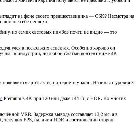
тимого контента картина получается не идеально глубокой и
L выглядит на фоне своего предшественника — C6K? Несмотря на
о вполне себе неплохо.
убину, но самих световых нимбов почти не видно — это
.
одтянулся в нескольких аспектах. Особенно хорошо он
лучшая в индустрии, но любой сжатый контент ниже 4K
 появляются артефакты, но терпеть можно. Начиная с уровня 3
nc
Premium в 4K при 120 или даже 144 Гц с HDR. Во многих
лючённой VRR. Задержка вывода составляет 13,2 мс, а в
RR, текущих FPS, наличии HDR и соотношении сторон.