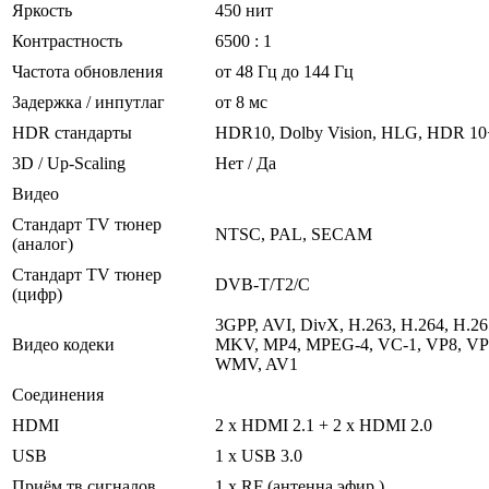
Яркость
450 нит
Контрастность
6500 : 1
Частота обновления
от 48 Гц до 144 Гц
Задержка / инпутлаг
от 8 мс
HDR стандарты
HDR10, Dolby Vision, HLG, HDR 10
3D / Up-Scaling
Нет / Да
Видео
Стандарт TV тюнер
NTSC, PAL, SECAM
(аналог)
Стандарт TV тюнер
DVB-T/T2/C
(цифр)
3GPP, AVI, DivX, H.263, H.264, H.26
Видео кодеки
MKV, MP4, MPEG-4, VC-1, VP8, VP
WMV, AV1
Соединения
HDMI
2 х HDMI 2.1 + 2 х HDMI 2.0
USB
1 х USB 3.0
Приём тв сигналов
1 x RF (антенна эфир.)