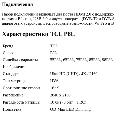
Подключения
Набор подключений включает два порта HDMI 2.0 с поддержко
портами Ethernet, USB 3.0 и двумя тюнерами (DVB-T2 и DVB-
аналоговых устройств. Беспроводные возможности: Wi-Fi 5 и Blu
Характеристики TCL P8L
Бренд
TCL
Серия
P8L
Линейка / варианты
55P8L, 65P8L, 75P8L, 85P8L, 98P8L
Изображение
Стандарт
Ultra HD (UHD) / 4K / 2160p
Тип матрицы
HVA
Соотношение сторон
16 : 9
Разрешение
3840 x 2160
Разрядность матрицы
10 бит (8 бит + FRC)
Подсветка
QD-Mini LED Dimming