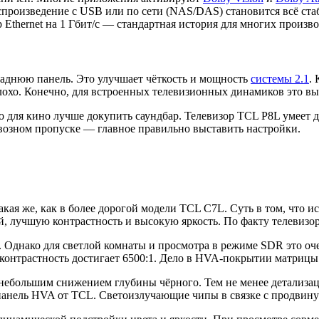
роизведение с USB или по сети (NAS/DAS) становится всё стабил
Ethernet на 1 Гбит/с — стандартная история для многих произво
аднюю панель. Это улучшает чёткость и мощность
системы 2.1
.
лохо. Конечно, для встроенных телевизионных динамиков это вы
но для кино лучше докупить саундбар. Телевизор TCL P8L умеет
сквозном пропуске — главное правильно выставить настройки.
кая же, как в более дорогой модели TCL C7L. Суть в том, что 
й, лучшую контрастность и высокую яркость. По факту телевизор
 Однако для светлой комнаты и просмотра в режиме SDR это оче
я контрастность достигает 6500:1. Дело в HVA-покрытии матрицы
небольшим снижением глубины чёрного. Тем не менее детализация
в панель HVA от TCL. Светоизлучающие чипы в связке с продвин