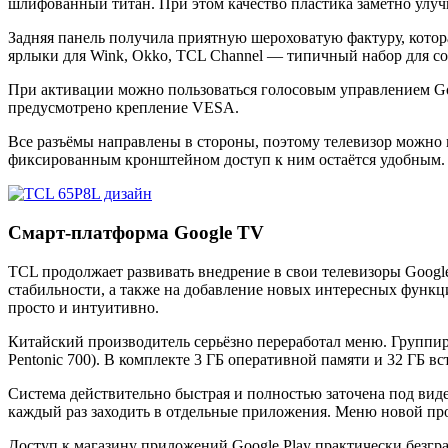
шлифованный титан. При этом качество пластика заметно улу
Задняя панель получила приятную шероховатую фактуру, котора
ярлыки для Wink, Okko, TCL Channel — типичный набор для со
При активации можно пользоваться голосовым управлением Goo
предусмотрено крепление VESA.
Все разъёмы направлены в стороны, поэтому телевизор можно 
фиксированным кронштейном доступ к ним остаётся удобным.
Смарт-платформа Google TV
TCL продолжает развивать внедрение в свои телевизоры Google
стабильности, а также на добавление новых интересных функций
просто и интуитивно.
Китайский производитель серьёзно переработал меню. Группир
Pentonic 700). В комплекте 3 ГБ оперативной памяти и 32 ГБ 
Система действительно быстрая и полностью заточена под видео
каждый раз заходить в отдельные приложения. Меню новой п
Доступ к магазину приложений Google Play практически безг