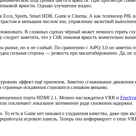
инамической подстройки цвета и яркости. При просмотре совмес
 пиковой яркости. Однако улучшение видно.
е Eco), Sports, Smart HDR, Game и Cinema. А как телевизор P8
трастом и меньшим числом зон, управление засветкой выполнен
 сложновато. В сложных сценах чёрный может немного терять гл
у следует заметить, что у C6K пиковая яркость значительно выше
а рынке, но и не слабый. По сравнению с AiPQ 3.0 он заметно п
одна сильная сторона — резкость при масштабировании. Да, не 
уровнях эффект ещё приемлем. Заметно сглаживание движения и
 и странные искажения становятся слишком явными.
 полноценных порта HDMI 2.1. Можно наслаждаться VRR и
FreeSy
тели отключают локальное затемнение ради снижения задержки.
 То есть в Game нет никакого ухудшения качества, даже при вк
ереработала игровую панель. Теперь она информирует о типе V