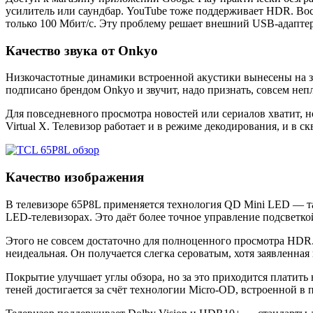
усилитель или саундбар. YouTube тоже поддерживает HDR. Восп
только 100 Мбит/с. Эту проблему решает внешний USB-адаптер 
Качество звука от Onkyo
Низкочастотные динамики встроенной акустики вынесены на з
подписано брендом Onkyo и звучит, надо признать, совсем неп
Для повседневного просмотра новостей или сериалов хватит, 
Virtual X. Телевизор работает и в режиме декодирования, и в 
Качество изображения
В телевизоре 65P8L применяется технология QD Mini LED — та
LED-телевизорах. Это даёт более точное управление подсветко
Этого не совсем достаточно для полноценного просмотра HDR.
неидеальная. Он получается слегка сероватым, хотя заявленна
Покрытие улучшает углы обзора, но за это приходится платить 
теней достигается за счёт технологии Micro-OD, встроенной 