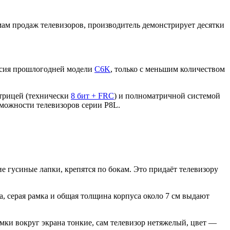
мам продаж телевизоров, производитель демонстрирует десятки
ерсия прошлогодней модели
C6K
, только с меньшим количеством
трицей (технически
8 бит + FRC
) и полноматричной системой
зможности телевизоров серии P8L.
гусиные лапки, крепятся по бокам. Это придаёт телевизору
, серая рамка и общая толщина корпуса около 7 см выдают
амки вокруг экрана тонкие, сам телевизор нетяжелый, цвет —