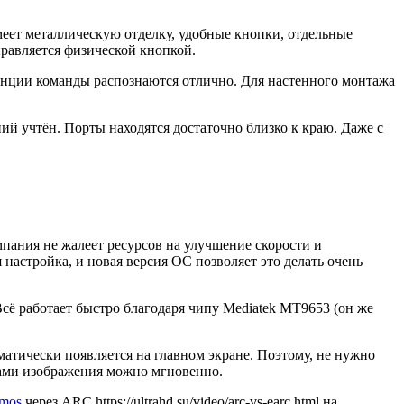
меет металлическую отделку, удобные кнопки, отдельные
равляется физической кнопкой.
танции команды распознаются отлично. Для настенного монтажа
й учтён. Порты находятся достаточно близко к краю. Даже с
пания не жалеет ресурсов на улучшение скорости и
настройка, и новая версия ОС позволяет это делать очень
сё работает быстро благодаря чипу Mediatek MT9653 (он же
оматически появляется на главном экране. Поэтому, не нужно
ами изображения можно мгновенно.
tmos
через ARC https://ultrahd.su/video/arc-vs-earc.html на