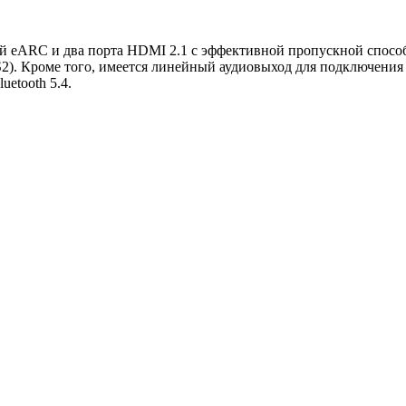
й eARC и два порта HDMI 2.1 с эффективной пропускной способ
S2). Кроме того, имеется линейный аудиовыход для подключени
etooth 5.4.