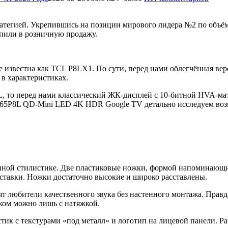
ратегией. Укрепившись на позиции мирового лидера №2 по объё
упили в розничную продажу.
е известна как TCL P8LX1. По сути, перед нами облегчённая в
в характеристиках.
, то перед нами классический ЖК-дисплей с 10-битной HVA-ма
CL 65P8L QD-Mini LED 4K HDR Google TV детально исследуем во
ой стилистике. Две пластиковые ножки, формой напоминающие 
дставки. Ножки достаточно высокие и широко расставлены.
 любители качественного звука без настенного монтажа. Правда
тком можно лишь с натяжкой.
тик с текстурами «под металл» и логотип на лицевой панели. Р