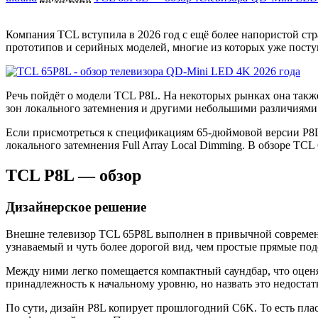
Компания TCL вступила в 2026 год с ещё более напористой ст
прототипов и серийных моделей, многие из которых уже пост
Речь пойдёт о модели TCL P8L. На некоторых рынках она такж
зон локального затемнения и другими небольшими различиями 
Если присмотреться к спецификациям 65-дюймовой версии P8L
локального затемнения Full Array Local Dimming. В обзоре T
TCL P8L — обзор
Дизайнерское решение
Внешне телевизор TCL 65P8L выполнен в привычной современн
узнаваемый и чуть более дорогой вид, чем простые прямые по
Между ними легко помещается компактный саундбар, что оценят
принадлежность к начальному уровню, но назвать это недоста
По сути, дизайн P8L копирует прошлогодний C6K. То есть плас