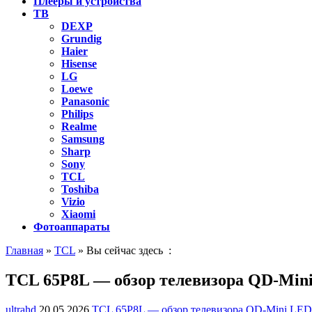
Плееры и устройства
ТВ
DEXP
Grundig
Haier
Hisense
LG
Loewe
Panasonic
Philips
Realme
Samsung
Sharp
Sony
TCL
Toshiba
Vizio
Xiaomi
Фотоаппараты
Главная
»
TCL
» Вы сейчас здесь :
TCL 65P8L — обзор телевизора QD-Mini
ultrahd
20.05.2026
TCL 65P8L — обзор телевизора QD-Mini LED