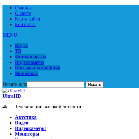
Главная
О сайте
Карта сайта
Контакты
MENU
Видео
ТВ
Фотоаппараты
Видеокамеры
Плееры и устройства
Мониторы
Искать для:
UltraHD
4k — Телевидение высокой четкости
Акустика
Видео
Видеокамеры
Мониторы