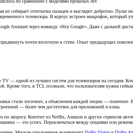
чшилось по сравнению с моделями прошлых лет.
я не собирает отпечатки пальцев и выглядит добротно. Пульт и
временного телевизора. В корпус встроен микрофон, который уп
gle Assistant через команду «Hey Google». Даже с дальней дис
придвинуть почти вплотную к стене. Опыт предыдущих поколени
 TV — одной из лучших систем для телевизоров на сегодня. Ком
. Кроме того, в TCL осознали, что пользователям нужна гибкая 
овки стали логичнее, а объяснения каждой опции — понятнее. В
встроенной — более чем достаточно для приложений и кэша.
 по запросу. Контент из Netflix, Amazon и других сервисов авт
рошивки — это успех. Переключаться между опциями или режим
раничен. Многие приложения активируют
Dolby Vision
и
Dolby A