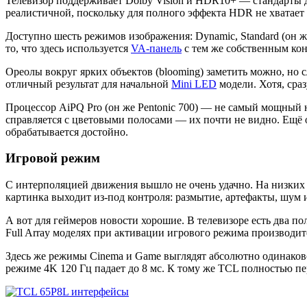
Телевизор поддерживает Dolby Vision и HDR10+ — стандарты д
реалистичной, поскольку для полного эффекта HDR не хватает
Доступно шесть режимов изображения: Dynamic, Standard (он ж
то, что здесь используется
VA-панель
с тем же собственным кон
Ореолы вокруг ярких объектов (blooming) заметить можно, но
отличный результат для начальной
Mini LED
модели. Хотя, сраз
Процессор AiPQ Pro (он же Pentonic 700) — не самый мощный н
справляется с цветовыми полосами — их почти не видно. Ещё 
обрабатывается достойно.
Игровой режим
С интерполяцией движения вышло не очень удачно. На низких 
картинка выходит из-под контроля: размытие, артефакты, шум
А вот для геймеров новости хорошие. В телевизоре есть два
Full Array моделях при активации игрового режима производи
Здесь же режимы Cinema и Game выглядят абсолютно одинаково.
режиме 4K 120 Гц падает до 8 мс. К тому же TCL полностью п