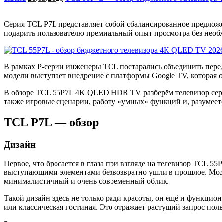
Серия TCL P7L представляет собой сбалансированное предложе
подарить пользователю премиальный опыт просмотра без необх
В рамках P-серии инженеры TCL постарались объединить пер
модели выступает внедрение с платформы Google TV, которая 
В обзоре TCL 55P7L 4K QLED HDR TV разберём телевизор сери
также игровые сценарии, работу «умных» функций и, разумеет
TCL P7L — обзор
Дизайн
Первое, что бросается в глаза при взгляде на телевизор TCL 5
выступающими элементами безвозвратно ушли в прошлое. Модел
минималистичный и очень современный облик.
Такой дизайн здесь не только ради красоты, он ещё и функцио
или классическая гостиная. Это отражает растущий запрос поль