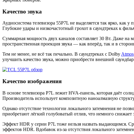
Качество звука
Аудиосистема телевизора 55P7L не выделяется так ярко, как у
Глубокие удары и низкочастотный грохот в саундтреках к фильм
Суммарная мощность двух каналов составляет 30 Вт. Даже на м
пространственная проекция звука — как вперёд, так и в сторо
Тем не менее, не всё так печально. В саундтреках с Dolby
Atmos
улучшить качество звука, можно приобрести внешний саундбар
Качество изображения
В основе телевизора P7L лежит HVA-панель, которая даёт соли
Производитель использует композитную наноалмазную структур
Однако отсутствие технологии локального затемнения не позв
приобретают лёгкий голубоватый отлив, что немного снижает 
Эффект HDR у серии P7L тоже нельзя назвать выдающимся. Сре
эффектов HDR. Вдобавок из-за отсутствия локального затемн