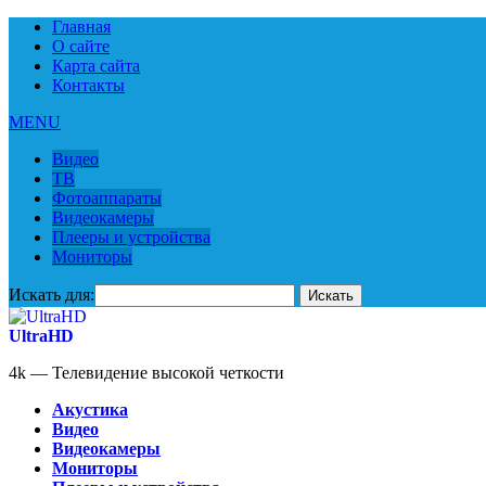
Главная
О сайте
Карта сайта
Контакты
MENU
Видео
ТВ
Фотоаппараты
Видеокамеры
Плееры и устройства
Мониторы
Искать для:
UltraHD
4k — Телевидение высокой четкости
Акустика
Видео
Видеокамеры
Мониторы