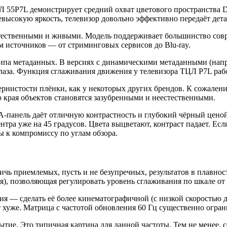
 55P7L демонстрирует средний охват цветового пространства D
высокую яркость, телевизор довольно эффективно передаёт дета
та естественными и живыми. Модель поддерживает большинство
 источников — от стриминговых сервисов до Blu-ray.
 типа метаданных. В версиях с динамическими метаданными (напр
глаза. Функция сглаживания движения у телевизора ТЦЛ P7L раб
нистости плёнки, как у некоторых других брендов. К сожалению
о края объектов становятся зазубренными и неестественными.
-панель даёт отличную контрастность и глубокий чёрный ценой
ентра уже на 45 градусов. Цвета выцветают, контраст падает. Е
ы к компромиссу по углам обзора.
ичь приемлемых, пусть и не безупречных, результатов в плавно
я), позволяющая регулировать уровень сглаживания по шкале от 
я — сделать её более кинематографичной (с низкой скоростью д
хуже. Матрица с частотой обновления 60 Гц существенно огран
ие. Это типичная картина для данной частоты. Тем не менее, с