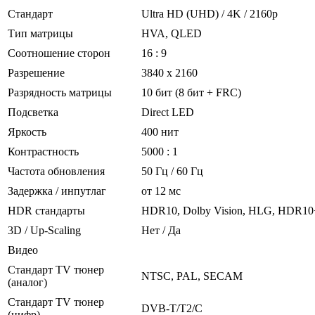
Стандарт
Ultra HD (UHD) / 4K / 2160p
Тип матрицы
HVA, QLED
Соотношение сторон
16 : 9
Разрешение
3840 x 2160
Разрядность матрицы
10 бит (8 бит + FRC)
Подсветка
Direct LED
Яркость
400 нит
Контрастность
5000 : 1
Частота обновления
50 Гц / 60 Гц
Задержка / инпутлаг
от 12 мс
HDR стандарты
HDR10, Dolby Vision, HLG, HDR10
3D / Up-Scaling
Нет / Да
Видео
Стандарт TV тюнер
NTSC, PAL, SECAM
(аналог)
Стандарт TV тюнер
DVB-T/T2/C
(цифр)