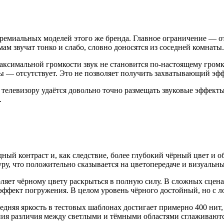
 премиальных моделей этого же бренда. Главное ограничение — о
ам звучат тонко и слабо, словно доносятся из соседней комнаты.
аксимальной громкости звук не становится по-настоящему громк
ны — отсутствует. Это не позволяет получить захватывающий эф
телевизору удаётся довольно точно размещать звуковые эффекты 
.
дный контраст и, как следствие, более глубокий чёрный цвет и
у, что положительно сказывается на цветопередаче и визуальны
оляет чёрному цвету раскрыться в полную силу. В сложных сце
эффект погружения. В целом уровень чёрного достойный, но с л
дняя яркость в тестовых шаблонах достигает примерно 400 нит,
ения различия между светлыми и тёмными областями сглаживают