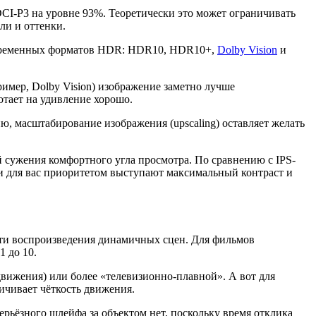
CI-P3 на уровне 93%. Теоретически это может ограничивать
ли и оттенки.
 современных форматов HDR: HDR10, HDR10+,
Dolby Vision
и
имер, Dolby Vision) изображение заметно лучше
отает на удивление хорошо.
, масштабирование изображения (upscaling) оставляет желать
 сужения комфортного угла просмотра. По сравнению с IPS-
сли для вас приоритетом выступают максимальный контраст и
сти воспроизведения динамичных сцен. Для фильмов
1 до 10.
вижения) или более «телевизионно-плавной». А вот для
ичивает чёткость движения.
ерьёзного шлейфа за объектом нет, поскольку время отклика