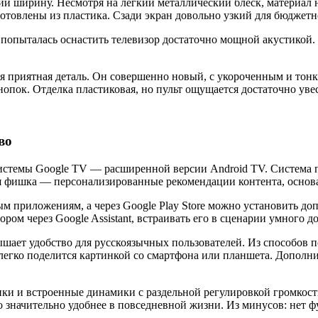
й ширину. Несмотря на лёгкий металлический блеск, материал н
зготовлены из пластика. Сзади экран довольно узкий для бюджет
попыталась оснастить телевизор достаточно мощной акустикой. 
я приятная деталь. Он совершенно новый, с укороченным и тонк
опок. Отделка пластиковая, но пульт ощущается достаточно ув
во
истемы Google TV — расширенной версии Android TV. Система п
 фишка — персонализированные рекомендации контента, основа
м приложениям, а через Google Play Store можно установить д
ом через Google Assistant, встраивать его в сценарии умного д
вышает удобство для русскоязычных пользователей. Из способов
ом легко поделится картинкой со смартфона или планшета. Допо
и и встроенные динамики с раздельной регулировкой громкости 
о значительно удобнее в повседневной жизни. Из минусов: нет ф