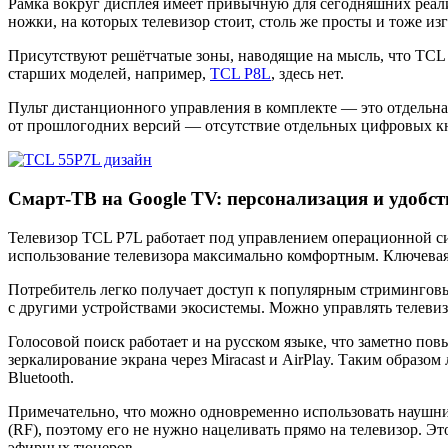
Рамка вокруг дисплея имеет привычную для сегодняшних реали
ножки, на которых телевизор стоит, столь же просты и тоже и
Присутствуют решётчатые зоны, наводящие на мысль, что TCL 
старших моделей, например,
TCL P8L
, здесь нет.
Пульт дистанционного управления в комплекте — это отдельна
от прошлогодних версий — отсутствие отдельных цифровых кн
Смарт-ТВ на Google TV: персонализация и удобст
Телевизор TCL P7L работает под управлением операционной с
использование телевизора максимально комфортным. Ключевая
Потребитель легко получает доступ к популярным стриминговы
с другими устройствами экосистемы. Можно управлять телевизор
Голосовой поиск работает и на русском языке, что заметно по
зеркалирование экрана через Miracast и AirPlay. Таким образ
Bluetooth.
Примечательно, что можно одновременно использовать наушник
(RF), поэтому его не нужно нацеливать прямо на телевизор. Эт
эфирных тюнеров.