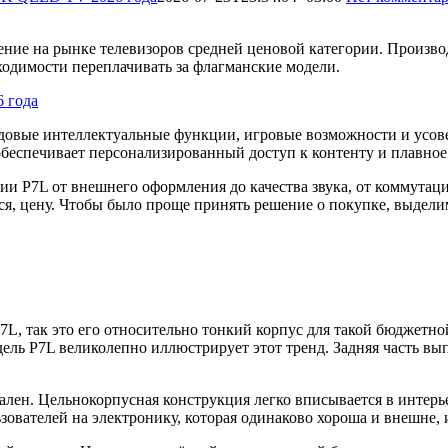
ние на рынке телевизоров средней ценовой категории. Произво
одимости переплачивать за флагманские модели.
едовые интеллектуальные функции, игровые возможности и усо
обеспечивает персонализированный доступ к контенту и плавное
и P7L от внешнего оформления до качества звука, от коммутац
ся, цену. Чтобы было проще принять решение о покупке, выдели
5P7L, так это его относительно тонкий корпус для такой бюджетн
ь P7L великолепно иллюстрирует этот тренд. Задняя часть вып
нален. Цельнокорпусная конструкция легко вписывается в интерь
зователей на электронику, которая одинаково хороша и внешне, 