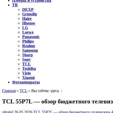
Плееры и устройства
ТВ
DEXP
Grundig
Haier
Hisense
LG
Loewe
Panasonic
Philips
Realme
Samsung
Sharp
Sony
TCL
Toshiba
Vizio
Xiaomi
Фотоаппараты
Главная
»
TCL
» Вы сейчас здесь :
TCL 55P7L — обзор бюджетного телевиз
ultrahd
26.05.2026
TCL 55P7L — обзор бюджетного телевизора 