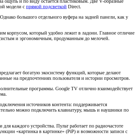
а ощупь и по виду остаётся пластиковым. Две V-образные
ной модели с
прямой подсветкой
Direct.
Однако большого отдельного вуфера на задней панели, как у
им корпусом, который удобно лежит в ладони. Главное отличие
есистым и эргономичным, продуманным до мелочей.
редлагает богатую экосистему функций, которые делают
нные на предпочтениях пользователя и истории просмотров.
ополнительные программы. Google TV отлично взаимодействует
ома.
 подключения источников контента: поддерживается
лнительно можно подключить клавиатуру, мышь и наушники по
для каждого устройства. Пульт работает по радиочастоте
ункции «картинка в картинке» (PiP) и возможности записи с