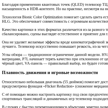
Благодаря применению квантовых точек (QLED) телевизор ТЦЛ
насыщенность в HDR-контенте. Но на практике, несмотря на не
Технология Bionic Color Optimization помогает сделать цве
HLG. Это обеспечивает совместимость с огромным количеством
Качество картинки в этих форматах различается из-за разного
сбалансировано, сцены выглядят естественнее и приятнее для 
Она не удаляет желаемые эффекты вроде кинематографичной зер
лучшего. Телевизор искусственно повышает резкость, из-за чег
Углы обзора — традиционное ограничение данной модели. HVA
матрицами, P7L начинает терять качество при отклонении от ц
чёрный цвет, VA-панель — правильный выбор, но будьте готов
Плавность движения и игровые возможности
Относительно небольшая диагональ (55 дюймов) помогает дост
предусмотрена функция «Flicker Reduction» (снижение мерцани
С её помощью можно настроить картинку под свои предпочтени
спортивных трансляций и динамичных игр телевизор подходит 
В случаях с быстро перемещающимися объектами заметно размыт