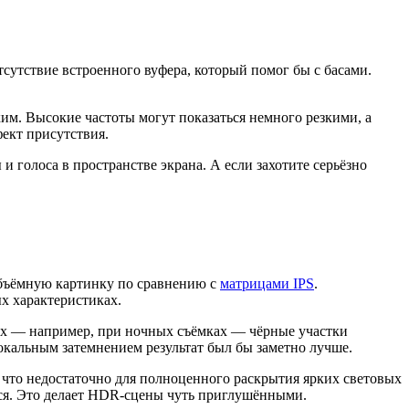
тсутствие встроенного вуфера, который помог бы с басами.
им. Высокие частоты могут показаться немного резкими, а
фект присутствия.
и голоса в пространстве экрана. А если захотите серьёзно
 объёмную картинку по сравнению с
матрицами IPS
.
х характеристиках.
нах — например, при ночных съёмках — чёрные участки
окальным затемнением результат был бы заметно лучше.
 что недостаточно для полноценного раскрытия ярких световых
ся. Это делает HDR-сцены чуть приглушёнными.