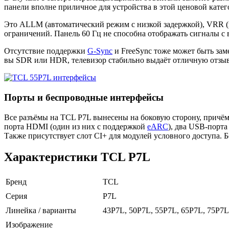
панели вполне приличное для устройства в этой ценовой кате
Это ALLM (автоматический режим с низкой задержкой), VRR (пе
ограничений. Панель 60 Гц не способна отображать сигналы с 
Отсутствие поддержки
G-Sync
и FreeSync тоже может быть заме
вы SDR или HDR, телевизор стабильно выдаёт отличную отзыв
Порты и беспроводные интерфейсы
Все разъёмы на TCL P7L вынесены на боковую сторону, причём 
порта HDMI (один из них с поддержкой
eARC
), два USB-порта
Также присутствует слот CI+ для модулей условного доступа. Б
Характеристики TCL P7L
Бренд
TCL
Серия
P7L
Линейка / варианты
43P7L, 50P7L, 55P7L, 65P7L, 75P7L
Изображение