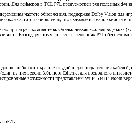
гории. Для геймеров в TCL P7L предусмотрен ряд полезных функ
ременная частота обновления), поддержка Dolby Vision для игр
высокой частотой обновления, что сказывается на плавности в шу
тно при игре с компьютера. Однако низкая входная задержка (вс
чивость. Благодаря этому во всех разрешениях P7L обеспечива
довольно близко к краю. Это удобно для подключения кабелей, о
 (один из них версии 3.0), порт Ethernet для проводного интерн
еспроводные возможности представлены Wi-Fi 5 и Bluetooth верс
, 85P7L