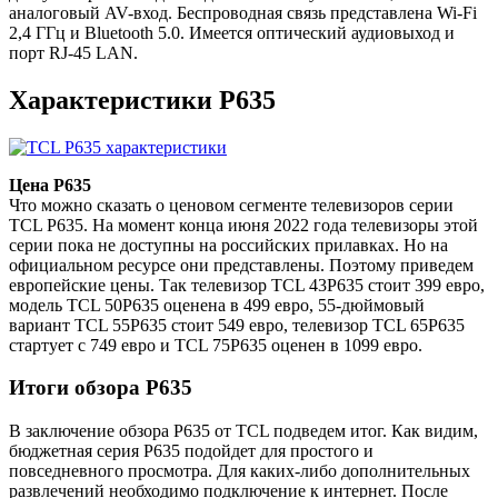
аналоговый AV-вход. Беспроводная связь представлена Wi-Fi
2,4 ГГц и Bluetooth 5.0. Имеется оптический аудиовыход и
порт RJ-45 LAN.
Характеристики P635
Цена P635
Что можно сказать о ценовом сегменте телевизоров серии
TCL P635. На момент конца июня 2022 года телевизоры этой
серии пока не доступны на российских прилавках. Но на
официальном ресурсе они представлены. Поэтому приведем
европейские цены. Так телевизор TCL 43P635 стоит 399 евро,
модель TCL 50P635 оценена в 499 евро, 55-дюймовый
вариант TCL 55P635 стоит 549 евро, телевизор TCL 65P635
стартует с 749 евро и TCL 75P635 оценен в 1099 евро.
Итоги обзора P635
В заключение обзора P635 от TCL подведем итог. Как видим,
бюджетная серия P635 подойдет для простого и
повседневного просмотра. Для каких-либо дополнительных
развлечений необходимо подключение к интернет. После