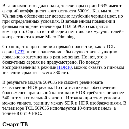
В зависимости от диагонали, телевизоры серии P635 имеют
средний коэффициент контрастности 5000:1. Как мы знаем,
VA панель обеспечивает довольно глубокий черный цвет, но
при определенных условиях. В затемненном помещении
фильмы на экране телевизора ТЦЛ 50P635 смотрятся
комфортно. Однако в этой серии нет никаких «улучшателей»
контрастности кроме Micro Dimming.
Странно, что при наличии прямой подсветки, как в TCL
серии
P737
, производитель мог бы осуществить функцию
локального затемнения в разных зонах. Но нет, это в
бюджетных сериях не предусмотрено. По поводу
воспроизведения в режиме
HDR10
, можно сказать о пиковом
значении яркости – всего 330 нит.
В результате модель 50P635 не сможет реализовать
качественно HDR режим. По статистике для обеспечения
более-менее правильной картинки в HDR требуется не менее
540 нит максимальной яркости. И только при этом условии
можно увидеть разницу между SDR и HDR изображениями. В
телевизоре TCL 50P635 используется 10-битная панель, а
точнее 8 бит + FRC.
Смарт-ТВ