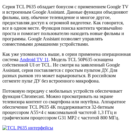
Серия TCL P635 обладает бонусом с применением Google TV
и встроенным Google Assistant. Данные функции объединяют
фильмы, шоу, обычное телевидение и многое другое,
предоставляя доступ к огромной видеотеке. Как говорится,
все в одном месте. Функция поиска контента чрезвычайно
проста и помогает пользователю находить новые фильмы и
программы. Google Assistant позволяет управлять
совместимыми домашними устройствами.
Как уже упоминалось выше, в серии применена операционная
система
Android TV 11
. Модель TCL 50P635 оснащена
собственной UI от TCL. Не смотря на заявленный Google
Assistant, серия поставляется с простым пультом ДУ. Для
разных рынков это может варьироваться. В российском
сегменте пульт ДУ без встроенного микрофона.
Потоковую передачу с мобильных устройств обеспечивает
функция Chromecast. Можно просматривать на экране
телевизора контент со смартфона или ноутбука. Аппаратное
обеспечение TCL P635 4K поддерживается 32-битным
процессором A55×4 с максимальной частотой 1,3 ГГц и
графическим процессором G31 MP2 с частотой 800 МГц.