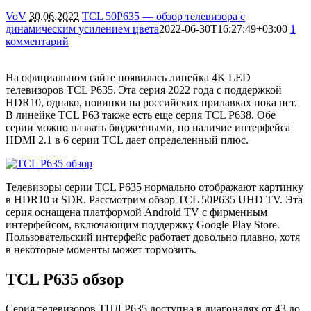
VoV
30.06.2022
TCL 50P635 — обзор телевизора с
динамическим усилением цвета
2022-06-30T16:27:49+03:00
1
комментарий
28327
На официальном сайте появилась линейка 4K LED
телевизоров TCL P635. Эта серия 2022 года с поддержкой
HDR10, однако, новинки на российских прилавках пока нет.
В линейке TCL P63 также есть еще серия TCL P638. Обе
серии можно назвать бюджетными, но наличие интерфейса
HDMI 2.1 в 6 серии TCL дает определенный плюс.
Телевизоры серии TCL P635 нормально отображают картинку
в HDR10 и SDR. Рассмотрим обзор TCL 50P635 UHD TV. Эта
серия оснащена платформой Android TV с фирменным
интерфейсом, включающим поддержку Google Play Store.
Пользовательский интерфейс работает довольно плавно, хотя
в некоторые моменты может тормозить.
TCL P635 обзор
Серия телевизоров ТЦЛ P635 доступна в диагоналях от 43 до