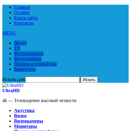
Главная
О сайте
Карта сайта
Контакты
MENU
Видео
ТВ
Фотоаппараты
Видеокамеры
Плееры и устройства
Мониторы
Искать для:
UltraHD
4k — Телевидение высокой четкости
Акустика
Видео
Видеокамеры
Мониторы