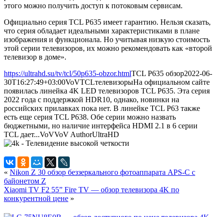
этого можно получить доступ к потоковым сервисам.
Официально серия TCL P635 имеет гарантию. Нельзя сказать,
что серия обладает идеальными характеристиками в плане
изображения и функционала. Но учитывая низкую стоимость
этой серии телевизоров, их можно рекомендовать как «второй
телевизор в доме».
https://ultrahd.su/tv/tcl/50p635-obzor.html
TCL P635 обзор
2022-06-
30T16:27:49+03:00
VoV
TCL
телевизоры
На официальном сайте
появилась линейка 4K LED телевизоров TCL P635. Эта серия
2022 года с поддержкой HDR10, однако, новинки на
российских прилавках пока нет. В линейке TCL P63 также
есть еще серия TCL P638. Обе серии можно назвать
бюджетными, но наличие интерфейса HDMI 2.1 в 6 серии
TCL дает...
VoV
VoV
Author
UltraHD
«
Nikon Z 30 обзор беззеркального фотоаппарата APS-C с
байонетом Z
Xiaomi TV F2 55” Fire TV — обзор телевизора 4K по
конкурентной цене
»