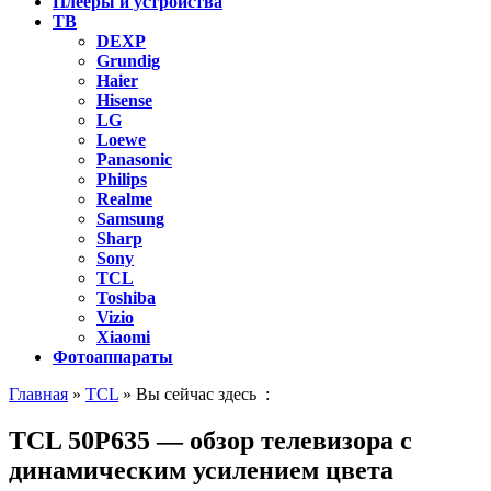
Плееры и устройства
ТВ
DEXP
Grundig
Haier
Hisense
LG
Loewe
Panasonic
Philips
Realme
Samsung
Sharp
Sony
TCL
Toshiba
Vizio
Xiaomi
Фотоаппараты
Главная
»
TCL
» Вы сейчас здесь :
TCL 50P635 — обзор телевизора с
динамическим усилением цвета