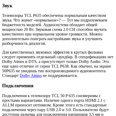
Звук
Телевизоры TCL P635 обеспечены нормальным качеством
звука. Что значит «нормальное»? — Тут мы подразумеваем
бюджетность моделей. Аудиосистема обладает общей
мощностью 20 Вт. Звуковая схема 2.0 CH способна звучать
качественно при нормальном уровне громкости. Можно
дополнительно поиграть настройками звука и улучшить
разборчивость диалогов.
Для качественных звуковых эффектов в крутых фильмах
следует применять отдельный саундбар. В спецификациях нет
Dolby Atmos и DTS, а присутствует только Dolby Audio. Это
еще одно отличие от серии TCL P638. Как обычно, на экране
50P635 не увидишь тип воспроизводимого аудиоконтента.
Стандарт
Dolby Atmos
не поддерживается.
Подключения
Подключения к телевизору TCL 50 P 635 соизмеримы с
простыми вариантами. Наличие одного порта HDMI 2.1 с
ALLM приносит оптимизм. Кроме этого есть стандартные
подключения через пару USB 2.0 и 3.0. Пользователю будут
доступны разъемы для подключения наушников 3,5 мм и