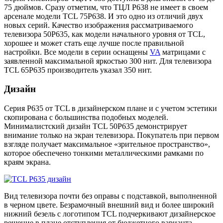
75 дюймов. Сразу отметим, что ТЦЛ P638 не имеет в своем
арсенале модели TCL 75P638. И это одно из отличий двух
новых серий. Качество изображения рассматриваемого
телевизора 50P635, как модели начального уровня от TCL,
хорошее и может стать еще лучше после правильной
настройки. Все модели в серии оснащены
VA
матрицами с
заявленной максимальной яркостью 300 нит. Для телевизора
TCL 65P635 производитель указал 350 нит.
Дизайн
Серия P635 от TCL в дизайнерском плане и с учетом эстетики
скопирована с большинства подобных моделей.
Минималистский дизайн TCL 50P635 демонстрирует
внимание только на экран телевизора. Покупатель при первом
взгляде получает максимальное «зрительное пространство»,
которое обеспечено тонкими металлическими рамками по
краям экрана.
Вид телевизора почти без оправы с подставкой, выполненной
в черном цвете. Безрамочный внешний вид и более широкий
нижний безель с логотипом TCL подчеркивают дизайнерское
решение в плане отступления от бюджетного варианта.