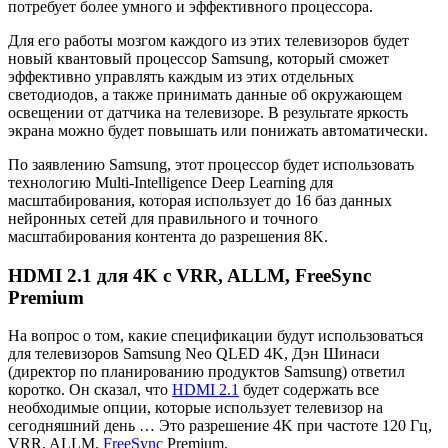
потребует более умного и эффективного процессора.
Для его работы мозгом каждого из этих телевизоров будет
новый квантовый процессор Samsung, который сможет
эффективно управлять каждым из этих отдельных
светодиодов, а также принимать данные об окружающем
освещении от датчика на телевизоре. В результате яркость
экрана можно будет повышать или понижать автоматически.
По заявлению Samsung, этот процессор будет использовать
технологию Multi-Intelligence Deep Learning для
масштабирования, которая использует до 16 баз данных
нейронных сетей для правильного и точного
масштабирования контента до разрешения 8K.
HDMI 2.1 для 4K с VRR, ALLM, FreeSync
Premium
На вопрос о том, какие спецификации будут использоваться
для телевизоров Samsung Neo QLED 4K, Дэн Шинаси
(директор по планированию продуктов Samsung) ответил
коротко. Он сказал, что
HDMI 2.1
будет содержать все
необходимые опции, которые использует телевизор на
сегодняшний день … Это разрешение 4K при частоте 120 Гц,
VRR, ALLM,
FreeSync
Premium.