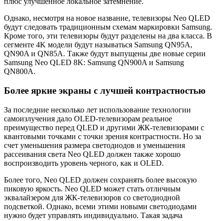
плюс улучшенное локальное затемнение.
Однако, несмотря на новое название, телевизоры Neo QLED
будут следовать традиционным схемам маркировки Samsung.
Кроме того, эти телевизоры будут разделены на два класса. В
сегменте 4K модели будут называться Samsung QN95A,
QN90A и QN85A. Также будут выпущены две новые серии
Samsung Neo QLED 8K: Samsung QN900A и Samsung
QN800A.
Более яркие экраны с лучшей контрастностью
За последние несколько лет использование технологии
самоизлучения дало OLED-телевизорам реальное
преимущество перед QLED и другими ЖК-телевизорами с
квантовыми точками с точки зрения контрастности. Но за
счет уменьшения размера светодиодов и уменьшения
рассеивания света Neo QLED должен также хорошо
воспроизводить уровень черного, как и OLED.
Более того, Neo QLED должен сохранять более высокую
пиковую яркость. Neo QLED может стать отличным
эквалайзером для ЖК-телевизоров со светодиодной
подсветкой. Однако, всеми этими новыми светодиодами
нужно будет управлять индивидуально. Такая задача