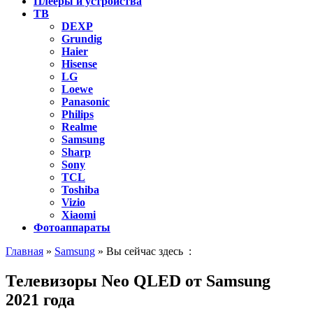
Плееры и устройства
ТВ
DEXP
Grundig
Haier
Hisense
LG
Loewe
Panasonic
Philips
Realme
Samsung
Sharp
Sony
TCL
Toshiba
Vizio
Xiaomi
Фотоаппараты
Главная
»
Samsung
» Вы сейчас здесь :
Телевизоры Neo QLED от Samsung
2021 года