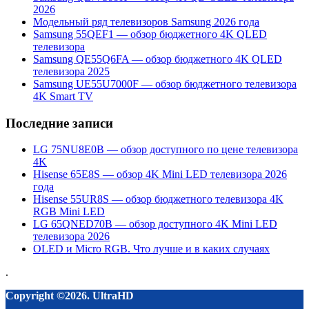
2026
Модельный ряд телевизоров Samsung 2026 года
Samsung 55QEF1 — обзор бюджетного 4K QLED
телевизора
Samsung QE55Q6FA — обзор бюджетного 4K QLED
телевизора 2025
Samsung UE55U7000F — обзор бюджетного телевизора
4K Smart TV
Последние записи
LG 75NU8E0B — обзор доступного по цене телевизора
4K
Hisense 65E8S — обзор 4K Mini LED телевизора 2026
года
Hisense 55UR8S — обзор бюджетного телевизора 4K
RGB Mini LED
LG 65QNED70B — обзор доступного 4K Mini LED
телевизора 2026
OLED и Micro RGB. Что лучше и в каких случаях
.
Copyright ©2026. UltraHD