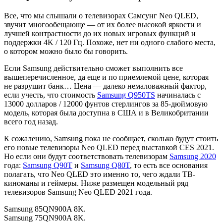
Все, что мы слышали о телевизорах Самсунг Neo QLED,
звучит многообещающе — от их более высокой яркости и
лучшей контрастности до их новых игровых функций и
поддержки 4K / 120 Гц. Похоже, нет ни одного слабого места,
о котором можно было бы говорить.
Если Samsung действительно сможет выполнить все
вышеперечисленное, да еще и по приемлемой цене, которая
не разрушит банк… Цена — далеко немаловажный фактор,
если учесть, что стоимость
Samsung Q950TS
начиналась с
13000 долларов / 12000 фунтов стерлингов за 85-дюймовую
модель, которая была доступна в США и в Великобритании
всего год назад.
К сожалению, Samsung пока не сообщает, сколько будут стоить
его новые телевизоры Neo QLED перед выставкой CES 2021.
Но если они будут соответствовать телевизорам
Samsung 2020
года:
Samsung Q90T
и
Samsung Q80T
, то есть все основания
полагать, что Neo QLED это именно то, чего ждали ТВ-
киноманы и геймеры. Ниже размещен модельный ряд
телевизоров Samsung Neo QLED 2021 года.
Samsung 85QN900A 8K.
Samsung 75QN900A 8K.