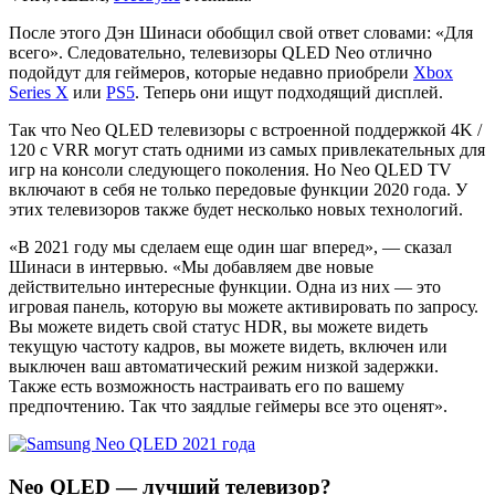
После этого Дэн Шинаси обобщил свой ответ словами: «Для
всего». Следовательно, телевизоры QLED Neo отлично
подойдут для геймеров, которые недавно приобрели
Xbox
Series X
или
PS5
. Теперь они ищут подходящий дисплей.
Так что Neo QLED телевизоры с встроенной поддержкой 4K /
120 с VRR могут стать одними из самых привлекательных для
игр на консоли следующего поколения. Но Neo QLED TV
включают в себя не только передовые функции 2020 года. У
этих телевизоров также будет несколько новых технологий.
«В 2021 году мы сделаем еще один шаг вперед», — сказал
Шинаси в интервью. «Мы добавляем две новые
действительно интересные функции. Одна из них — это
игровая панель, которую вы можете активировать по запросу.
Вы можете видеть свой статус HDR, вы можете видеть
текущую частоту кадров, вы можете видеть, включен или
выключен ваш автоматический режим низкой задержки.
Также есть возможность настраивать его по вашему
предпочтению. Так что заядлые геймеры все это оценят».
Neo QLED — лучший телевизор?