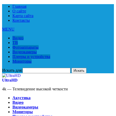
Главная
О сайте
Карта сайта
Контакты
MENU
Видео
ТВ
Фотоаппараты
Видеокамеры
Плееры и устройства
Мониторы
Искать для:
UltraHD
4k — Телевидение высокой четкости
Акустика
Видео
Видеокамеры
Мониторы