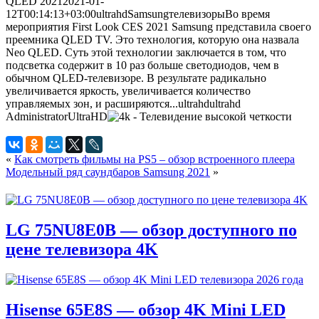
QLED 2021
2021-01-
12T00:14:13+03:00
ultrahd
Samsung
телевизоры
Во время
мероприятия First Look CES 2021 Samsung представила своего
преемника QLED TV. Это технология, которую она назвала
Neo QLED. Суть этой технологии заключается в том, что
подсветка содержит в 10 раз больше светодиодов, чем в
обычном QLED-телевизоре. В результате радикально
увеличивается яркость, увеличивается количество
управляемых зон, и расширяются...
ultrahd
ultrahd
Administrator
UltraHD
«
Как смотреть фильмы на PS5 – обзор встроенного плеера
Модельный ряд саундбаров Samsung 2021
»
LG 75NU8E0B — обзор доступного по
цене телевизора 4K
Hisense 65E8S — обзор 4K Mini LED