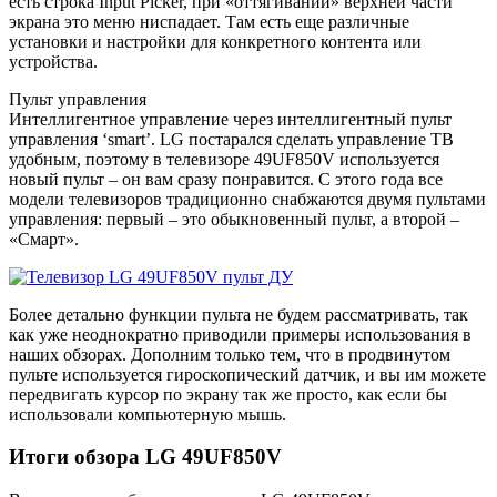
есть строка Input Picker, при «оттягивании» верхней части
экрана это меню ниспадает. Там есть еще различные
установки и настройки для конкретного контента или
устройства.
Пульт управления
Интеллигентное управление через интеллигентный пульт
управления ‘smart’. LG постарался сделать управление ТВ
удобным, поэтому в телевизоре 49UF850V используется
новый пульт – он вам сразу понравится. С этого года все
модели телевизоров традиционно снабжаются двумя пультами
управления: первый – это обыкновенный пульт, а второй –
«Смарт».
Более детально функции пульта не будем рассматривать, так
как уже неоднократно приводили примеры использования в
наших обзорах. Дополним только тем, что в продвинутом
пульте используется гироскопический датчик, и вы им можете
передвигать курсор по экрану так же просто, как если бы
использовали компьютерную мышь.
Итоги обзора LG 49UF850V