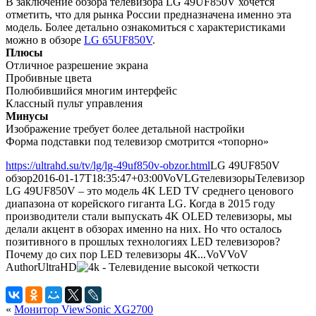
В заключение обзора телевизора LG 49UF850V хочется
отметить, что для рынка России предназначена именно эта
модель. Более детально ознакомиться с характеристиками
можно в обзоре
LG 65UF850V
.
Плюсы
Отличное разрешение экрана
Пробивные цвета
Полюбившийся многим интерфейс
Классный пульт управления
Минусы
Изображение требует более детальной настройки
Форма подставки под телевизор смотрится «топорно»
https://ultrahd.su/tv/lg/lg-49uf850v-obzor.html
LG 49UF850V
обзор
2016-01-17T18:35:47+03:00
VoV
LG
телевизоры
Телевизор
LG 49UF850V – это модель 4K LED TV среднего ценового
диапазона от корейского гиганта LG. Когда в 2015 году
производители стали выпускать 4K OLED телевизоры, мы
делали акцент в обзорах именно на них. Но что осталось
позитивного в прошлых технологиях LED телевизоров?
Почему до сих пор LED телевизоры 4К...
VoV
VoV
Author
UltraHD
«
Монитор ViewSonic XG2700