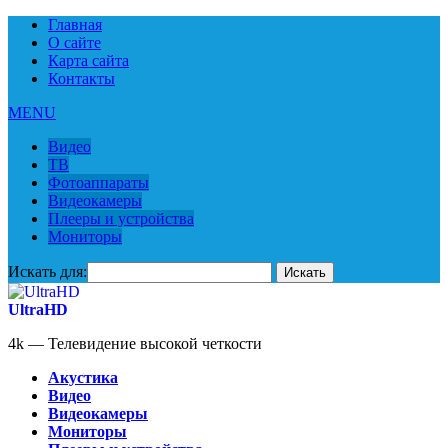
Главная
О сайте
Карта сайта
Контакты
MENU
Видео
ТВ
Фотоаппараты
Видеокамеры
Плееры и устройства
Мониторы
Искать для:
UltraHD
4k — Телевидение высокой четкости
Акустика
Видео
Видеокамеры
Мониторы