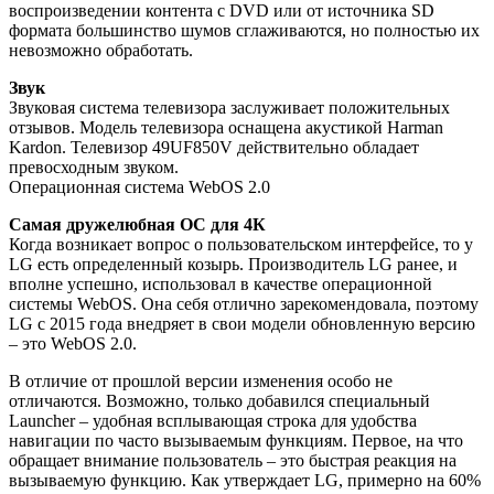
воспроизведении контента с DVD или от источника SD
формата большинство шумов сглаживаются, но полностью их
невозможно обработать.
Звук
Звуковая система телевизора заслуживает положительных
отзывов. Модель телевизора оснащена акустикой Harman
Kardon. Телевизор 49UF850V действительно обладает
превосходным звуком.
Операционная система WebOS 2.0
Самая дружелюбная ОС для 4К
Когда возникает вопрос о пользовательском интерфейсе, то у
LG есть определенный козырь. Производитель LG ранее, и
вполне успешно, использовал в качестве операционной
системы WebOS. Она себя отлично зарекомендовала, поэтому
LG с 2015 года внедряет в свои модели обновленную версию
– это WebOS 2.0.
В отличие от прошлой версии изменения особо не
отличаются. Возможно, только добавился специальный
Launcher – удобная всплывающая строка для удобства
навигации по часто вызываемым функциям. Первое, на что
обращает внимание пользователь – это быстрая реакция на
вызываемую функцию. Как утверждает LG, примерно на 60%