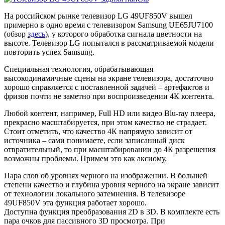
На российском рынке телевизор LG 49UF850V вышел
примерно в одно время с телевизором Samsung UE65JU7100
(обзор
здесь
), у которого обработка сигнала цветности на
высоте. Телевизор LG попытался в рассматриваемой модели
повторить успех Samsung.
Специальная технология, обрабатывающая
высокодинамичные сцены на экране телевизора, достаточно
хорошо справляется с поставленной задачей – артефактов и
фризов почти не заметно при воспроизведении 4К контента.
Любой контент, например, Full HD или видео Blu-ray плеера,
прекрасно масштабируется, при этом качество не страдает.
Стоит отметить, что качество 4К напрямую зависит от
источника – сами понимаете, если записанный диск
отвратительный, то при масштабировании до 4К разрешения
возможны проблемы. Примем это как аксиому.
Пара слов об уровнях черного на изображении. В большей
степени качество и глубина уровня черного на экране зависит
от технологии локального затемнения. В телевизоре
49UF850V эта функция работает хорошо.
Доступна функция преобразования 2D в 3D. В комплекте есть
пара очков для пассивного 3D просмотра. При