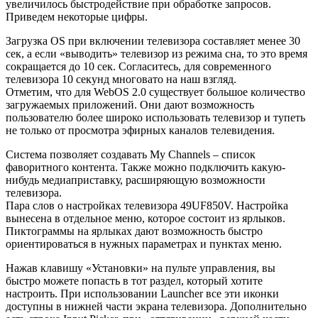
увеличилось быстродействие при обработке запросов.
Приведем некоторые цифры.
Загрузка OS при включении телевизора составляет менее 30
сек, а если «выводить» телевизор из режима сна, то это время
сокращается до 10 сек. Согласитесь, для современного
телевизора 10 секунд многовато на наш взгляд.
Отметим, что для WebOS 2.0 существует большое количество
загружаемых приложений. Они дают возможность
пользователю более широко использовать телевизор и тупеть
не только от просмотра эфирных каналов телевидения.
Система позволяет создавать My Channels – список
фаворитного контента. Также можно подключить какую-
нибудь медиаприставку, расширяющую возможности
телевизора.
Пара слов о настройках телевизора 49UF850V. Настройка
вынесена в отдельное меню, которое состоит из ярлыков.
Пиктограммы на ярлыках дают возможность быстро
ориентироваться в нужных параметрах и пунктах меню.
Нажав клавишу «Установки» на пульте управления, вы
быстро можете попасть в тот раздел, который хотите
настроить. При использовании Launcher все эти иконки
доступны в нижней части экрана телевизора. Дополнительно