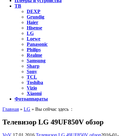
Плееры и устройства
ТВ
DEXP
Grundig
Haier
Hisense
LG
Loewe
Panasonic
Philips
Realme
Samsung
Sharp
Sony
TCL
Toshiba
Vizio
Xiaomi
Фотоаппараты
Главная
»
LG
» Вы сейчас здесь :
Телевизор LG 49UF850V обзор
VoV
17.01.2016
Телевизор LG 49UF850V обзор
2016-01-