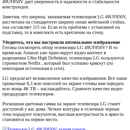
49UF850V дает уверенность в надежности и стабильности
конструкции.
Заметим, что ширина, занимаемая телевизором LG 49UF850V,
рассчитана на стандартную ширину ниши мебельной стойки,
она составляет 115 см. Если есть проблема с установкой на
подставку, то в комплекте есть крепление на стену.
Убедитесь, что вы настроили оптимальное изображение
Готовы посмотреть обзор телевизора LG 49UF850V? В то
время как Amazon уже транслирует видео контент в
разрешении Ultra High Definition, телевизоры LG пользуются
стримигном Netflix , который был успешно крякнут (по
некоторым источникам в сети).
LG предлагает великолепное качество изображения. Все наши
привычные 8,3 млн пикселей на экране готовы вам передать
всю мощь 4К ТВ – наслаждайтесь. Сравните качество видео
предыдущих телевизоров.
Роскошная цветовая гамма на экране телевизора LG станет
доступной у вас дома. Четкие контуры и отличные черные
тона порадуют покупателя, высокая контрастность и яркость
становятся на первое место.