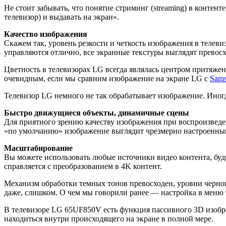
Не стоит забывать, что понятие стриминг (streaming) в контент
телевизор) и выдавать на экран».
Качество изображения
Скажем так, уровень резкости и четкость изображения в телев
управляются отлично, все экранные текстуры выглядят превосх
Цветность в телевизорах LG всегда являлась центром притяжен
очевидным, если мы сравним изображение на экране LG с
Sam
Телевизор LG немного не так обрабатывает изображение. Иногда
Быстро движущиеся объекты, динамичные сцены
Для приятного зрению качеству изображения при воспроизведе
«по умолчанию» изображение выглядит чрезмерно настроенны
Масштабирование
Вы можете использовать любые источники видео контента, будь
справляется с преобразованием в 4K контент.
Механизм обработки темных тонов превосходен, уровни черног
даже, слишком. О чем мы говорили ранее — настройка в меню т
В телевизоре LG 65UF850V есть функция пассивного 3D изобра
находиться внутри происходящего на экране в полной мере.