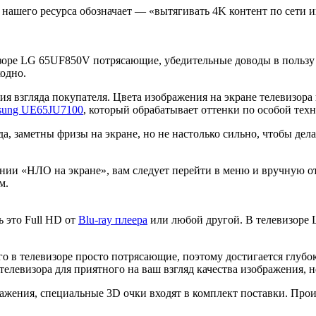
е нашего ресурса обозначает — «вытягивать 4K контент по сети и
изоре LG 65UF850V потрясающие, убедительные доводы в пользу э
одно.
ия взгляда покупателя. Цвета изображения на экране телевизора
sung UE65JU7100
, который обрабатывает оттенки по особой тех
, заметны фризы на экране, но не настолько сильно, чтобы дела
нии «НЛО на экране», вам следует перейти в меню и вручную о
м.
 это Full HD от
Blu-ray плеера
или любой другой. В телевизоре
о в телевизоре просто потрясающие, поэтому достигается глубо
елевизора для приятного на ваш взгляд качества изображения, н
жения, специальные 3D очки входят в комплект поставки. Прои