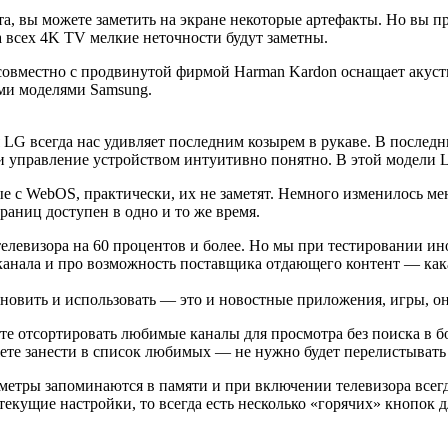
 вы можете заметить на экране некоторые артефакты. Но вы пре
 всех 4K TV мелкие неточности будут заметны.
 совместно с продвинутой фирмой Harman Kardon оснащает акуст
ми моделями Samsung.
я LG всегда нас удивляет последним козырем в рукаве. В послед
и управление устройством интуитивно понятно. В этой модели 
е с WebOS, практически, их не заметят. Немного изменилось ме
аниц доступен в одно и то же время.
елевизора на 60 процентов и более. Но мы при тестировании ин
 канала и про возможность поставщика отдающего контент — кака
новить и использовать — это и новостные приложения, игры, он
жете отсортировать любимые каналы для просмотра без поиска в 
жете занести в список любимых — не нужно будет перелистывать 
аметры запоминаются в памяти и при включении телевизора всег
текущие настройки, то всегда есть несколько «горячих» кнопок д