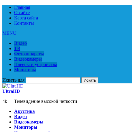
Главная
О сайте
Карта сайта
Контакты
MENU
Видео
ТВ
Фотоаппараты
Видеокамеры
Плееры и устройства
Мониторы
Искать для:
UltraHD
4k — Телевидение высокой четкости
Акустика
Видео
Видеокамеры
Мониторы