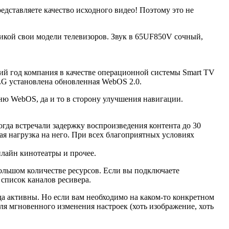
дставляете качество исходного видео! Поэтому это не
икой свои модели телевизоров. Звук в 65UF850V сочный,
ний год компания в качестве операционной системы Smart TV
LG установлена обновленная WebOS 2.0.
ню WebOS, да и то в сторону улучшения навигации.
огда встречали задержку воспроизведения контента до 30
я нагрузка на него. При всех благоприятных условиях
лайн кинотеатры и прочее.
большом количестве ресурсов. Если вы подключаете
список каналов ресивера.
да активны. Но если вам необходимо на каком-то конкретном
ля мгновенного изменения настроек (хоть изображение, хоть