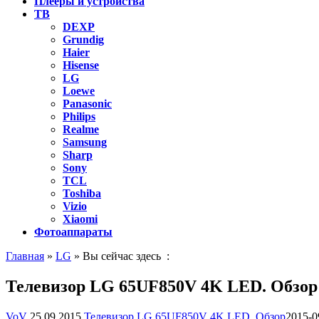
Плееры и устройства
ТВ
DEXP
Grundig
Haier
Hisense
LG
Loewe
Panasonic
Philips
Realme
Samsung
Sharp
Sony
TCL
Toshiba
Vizio
Xiaomi
Фотоаппараты
Главная
»
LG
» Вы сейчас здесь :
Телевизор LG 65UF850V 4K LED. Обзор
VoV
25.09.2015
Телевизор LG 65UF850V 4K LED. Обзор
2015-0