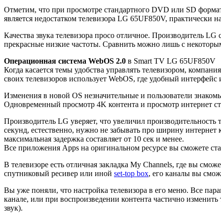
Отметим, что при просмотре стандартного DVD или SD формата,
является недостатком телевизора LG 65UF850V, практически на
Качества звука телевизора просо отличное. Производитель LG
прекрасные низкие частоты. Сравнить можно лишь с некоторы
Операционная система WebOS 2.0
в Smart TV LG 65UF850V
Когда касается темы удобства управлять телевизором, компани
своих телевизоров использует WebOS, где удобный интерфейс 
Изменения в новой OS незначительные и пользователи знакомы
Одновременный просмотр 4K контента и просмотр интернет стр
Производитель LG уверяет, что увеличил производительность т
секунд, естественно, нужно не забывать про ширину интернет
максимальная задержка составляет от 10 сек и менее.
Все приложения Apps на оригинальном ресурсе вы сможете ста
В телевизоре есть отличная закладка My Channels, где вы смо
спутниковый ресивер или иной
set-top box
, его каналы вы смо
Вы уже поняли, что настройка телевизора в его меню. Все пар
канале, или при воспроизведении контента частично изменить 
звук).