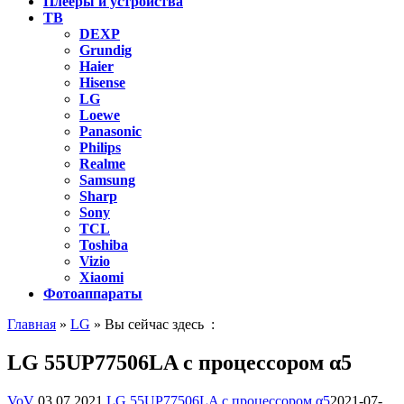
Плееры и устройства
ТВ
DEXP
Grundig
Haier
Hisense
LG
Loewe
Panasonic
Philips
Realme
Samsung
Sharp
Sony
TCL
Toshiba
Vizio
Xiaomi
Фотоаппараты
Главная
»
LG
» Вы сейчас здесь :
LG 55UP77506LA c процессором α5
VoV
03.07.2021
LG 55UP77506LA c процессором α5
2021-07-