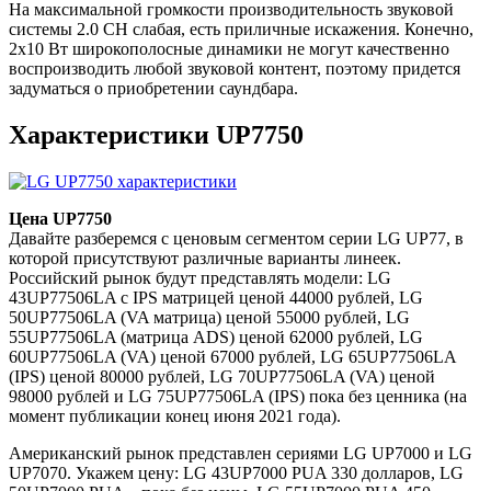
На максимальной громкости производительность звуковой
системы 2.0 CH слабая, есть приличные искажения. Конечно,
2х10 Вт широкополосные динамики не могут качественно
воспроизводить любой звуковой контент, поэтому придется
задуматься о приобретении саундбара.
Характеристики UP7750
Цена UP7750
Давайте разберемся с ценовым сегментом серии LG UP77, в
которой присутствуют различные варианты линеек.
Российский рынок будут представлять модели: LG
43UP77506LA c IPS матрицей ценой 44000 рублей, LG
50UP77506LA (VA матрица) ценой 55000 рублей, LG
55UP77506LA (матрица ADS) ценой 62000 рублей, LG
60UP77506LA (VA) ценой 67000 рублей, LG 65UP77506LA
(IPS) ценой 80000 рублей, LG 70UP77506LA (VA) ценой
98000 рублей и LG 75UP77506LA (IPS) пока без ценника (на
момент публикации конец июня 2021 года).
Американский рынок представлен сериями LG UP7000 и LG
UP7070. Укажем цену: LG 43UP7000 PUA 330 долларов, LG