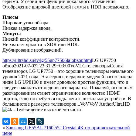
серыми. У серии нет функции локального затемнения.
Отображение широкой цветовой гаммы в HDR невозможно.
Плюсы
Широкие углы обзора.
Низкая задержка ввода.
Минусы
Низкий коэффициент контрастности.
Не хватает яркости в SDR или HDR.
Дублирование изображений.
https://ultrahd.su/tv/lg/55up77506la-obzor.html
LG UP7750
обзор
2021-07-03T23:31:29+03:00
VoV
LG
телевизоры
Серия
телевизоров LG UP7750 – это хорошие телевизоры начального
уровня 2021 года. Эта серия в иерархии моделей расположена
ниже LG UP8100 и имеет довольно простые функции, что и
следует ожидать от недорогого варианта. Пожалуй, основным
разочарованием станет ограниченное количество HDMI
портов, если потребуется подключить несколько устройств. В
большинстве размеров телевизоров...
VoV
VoV
Author
UltraHD
«
Samsung UE55AU7160 55″ Crystal 4K по привлеккательной
цене