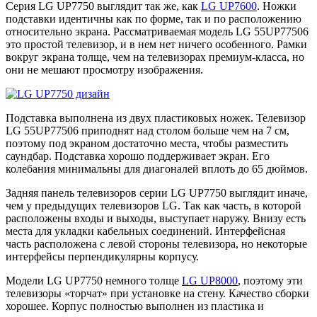
Серия LG UP7750 выглядит так же, как
LG UP7600
. Ножки
подставки идентичны как по форме, так и по расположению
относительно экрана. Рассматриваемая модель LG 55UP77506
это простой телевизор, и в нем нет ничего особенного. Рамки
вокруг экрана толще, чем на телевизорах премиум-класса, но
они не мешают просмотру изображения.
Подставка выполнена из двух пластиковых ножек. Телевизор
LG 55UP77506 приподнят над столом больше чем на 7 см,
поэтому под экраном достаточно места, чтобы разместить
саундбар. Подставка хорошо поддерживает экран. Его
колебания минимальны для диагоналей вплоть до 65 дюймов.
Задняя панель телевизоров серии LG UP7750 выглядит иначе,
чем у предыдущих телевизоров LG. Так как часть, в которой
расположены входы и выходы, выступает наружу. Внизу есть
места для укладки кабельных соединений. Интерфейсная
часть расположена с левой стороны телевизора, но некоторые
интерфейсы перпендикулярны корпусу.
Модели LG UP7750 немного толще
LG UP8000
, поэтому эти
телевизоры «торчат» при установке на стену. Качество сборки
хорошее. Корпус полностью выполнен из пластика и