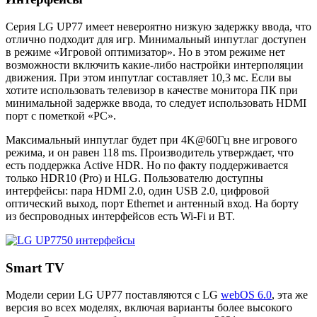
Серия LG UP77 имеет невероятно низкую задержку ввода, что
отлично подходит для игр. Минимальный инпутлаг доступен
в режиме «Игровой оптимизатор». Но в этом режиме нет
возможности включить какие-либо настройки интерполяции
движения. При этом инпутлаг составляет 10,3 мс. Если вы
хотите использовать телевизор в качестве монитора ПК при
минимальной задержке ввода, то следует использовать HDMI
порт с пометкой «PC».
Максимальный инпутлаг будет при 4K@60Гц вне игрового
режима, и он равен 118 ms. Производитель утверждает, что
есть поддержка Active HDR. Но по факту поддерживается
только HDR10 (Pro) и HLG. Пользователю доступны
интерфейсы: пара HDMI 2.0, один USB 2.0, цифровой
оптический выход, порт Ethernet и антенный вход. На борту
из беспроводных интерфейсов есть Wi-Fi и BT.
Smart TV
Модели серии LG UP77 поставляются с LG
webOS 6.0
, эта же
версия во всех моделях, включая варианты более высокого