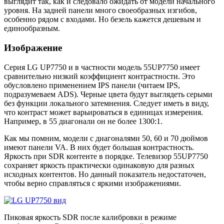
выглядит так, как и следовало ожидать от модели начального
уровня. На задней панели много своеобразных изгибов,
особенно рядом с входами. Но безель кажется дешевым и
единообразным.
Изображение
Серия LG UP7750 и в частности модель 55UP7750 имеет
сравнительно низкий коэффициент контрастности. Это
обусловлено применением IPS панели (читаем IPS,
подразумеваем ADS). Черные цвета будут выглядеть серыми
без функции локального затемнения. Следует иметь в виду,
что контраст может варьироваться в единицах измерения.
Например, в 55 диагонали он не более 1300:1.
Как мы помним, модели с диагоналями 50, 60 и 70 дюймов
имеют панели VA. В них будет большая контрастность.
Яркость при SDR контенте в порядке. Телевизор 55UP7750
сохраняет яркость практически одинаковую для разных
исходных контентов. Но данный показатель недостаточен,
чтобы верно справляться с яркими изображениями.
Пиковая яркость SDR после калибровки в режиме