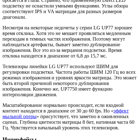
бросается в глаза. Странно, что примененную Direct LED
подсветку не оснастили умными функциями. Углы обзора
соответствуют IPS и VA матрицам для разных размеров
диагонали.
Несмотря на некоторые недочеты у серии LG UP77 хорошее
время отклика. Хотя это не мешает проявляться медленным
переходам в темных частях изображения. Поэтому могут
наблюдаться артефакты, бывает заметно дублирование
изображения. Все это из-за мерцания подсветки. Время
отклика находится в диапазоне от 6,8 до 15,7 мс.
Телевизоры линейки LG UP77 используют ШИМ для
регулировки подсветки. Частота работы ШИМ 120 Гц во всех
режимах изображения и уровнях яркости матрицы. Это может
быть второй причиной некоторого дублирования
изображения. Конечно же, UP7750 имеет функцию
интерполяции движения.
Масштабирование нормально происходит, если входной
контент находится в диапазоне от 30 до 60 fps. Но «
эффект
мыльной оперы
» присутствует, что заметно в оживленных
сценах. Глубина цветности матрицы 8 бит, нативная часта 60
Гц. Чувствуется начальный уровень этих телевизоров.
Интерфейсы