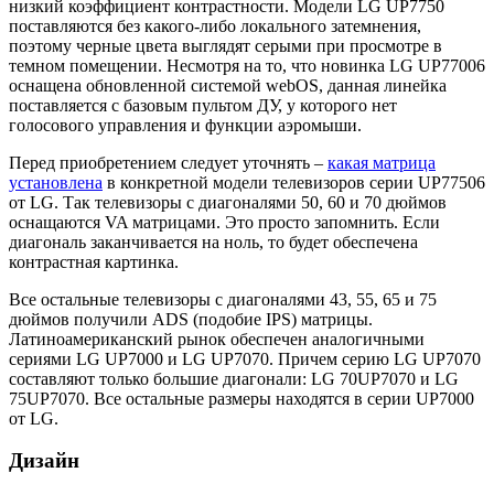
низкий коэффициент контрастности. Модели LG UP7750
поставляются без какого-либо локального затемнения,
поэтому черные цвета выглядят серыми при просмотре в
темном помещении. Несмотря на то, что новинка LG UP77006
оснащена обновленной системой webOS, данная линейка
поставляется с базовым пультом ДУ, у которого нет
голосового управления и функции аэромыши.
Перед приобретением следует уточнять –
какая матрица
установлена
в конкретной модели телевизоров серии UP77506
от LG. Так телевизоры с диагоналями 50, 60 и 70 дюймов
оснащаются VA матрицами. Это просто запомнить. Если
диагональ заканчивается на ноль, то будет обеспечена
контрастная картинка.
Все остальные телевизоры с диагоналями 43, 55, 65 и 75
дюймов получили ADS (подобие IPS) матрицы.
Латиноамериканский рынок обеспечен аналогичными
сериями LG UP7000 и LG UP7070. Причем серию LG UP7070
составляют только большие диагонали: LG 70UP7070 и LG
75UP7070. Все остальные размеры находятся в серии UP7000
от LG.
Дизайн