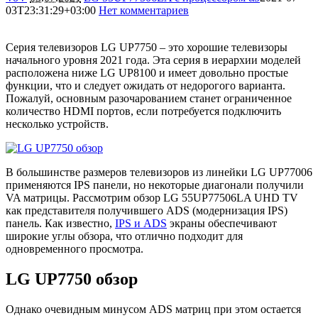
03T23:31:29+03:00
Нет комментариев
3827
Серия телевизоров LG UP7750 – это хорошие телевизоры
начального уровня 2021 года. Эта серия в иерархии моделей
расположена ниже LG UP8100 и имеет довольно простые
функции, что и следует ожидать от недорогого варианта.
Пожалуй, основным разочарованием станет ограниченное
количество HDMI портов, если потребуется подключить
несколько устройств.
В большинстве размеров телевизоров из линейки LG UP77006
применяются IPS панели, но некоторые диагонали получили
VA матрицы. Рассмотрим обзор LG 55UP77506LA UHD TV
как представителя получившего ADS (модернизация IPS)
панель. Как известно,
IPS и ADS
экраны обеспечивают
широкие углы обзора, что отлично подходит для
одновременного просмотра.
LG UP7750 обзор
Однако очевидным минусом ADS матриц при этом остается