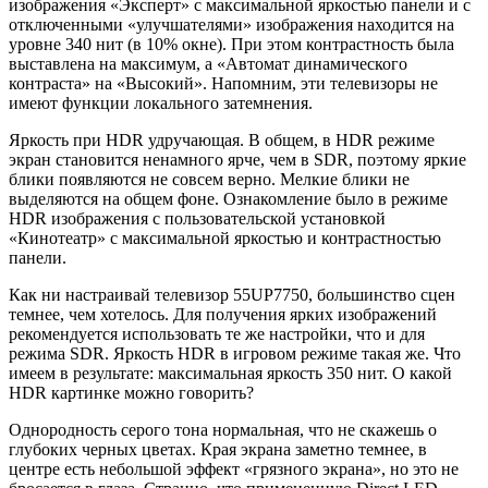
изображения «Эксперт» с максимальной яркостью панели и с
отключенными «улучшателями» изображения находится на
уровне 340 нит (в 10% окне). При этом контрастность была
выставлена на максимум, а «Автомат динамического
контраста» на «Высокий». Напомним, эти телевизоры не
имеют функции локального затемнения.
Яркость при HDR удручающая. В общем, в HDR режиме
экран становится ненамного ярче, чем в SDR, поэтому яркие
блики появляются не совсем верно. Мелкие блики не
выделяются на общем фоне. Ознакомление было в режиме
HDR изображения с пользовательской установкой
«Кинотеатр» с максимальной яркостью и контрастностью
панели.
Как ни настраивай телевизор 55UP7750, большинство сцен
темнее, чем хотелось. Для получения ярких изображений
рекомендуется использовать те же настройки, что и для
режима SDR. Яркость HDR в игровом режиме такая же. Что
имеем в результате: максимальная яркость 350 нит. О какой
HDR картинке можно говорить?
Однородность серого тона нормальная, что не скажешь о
глубоких черных цветах. Края экрана заметно темнее, в
центре есть небольшой эффект «грязного экрана», но это не