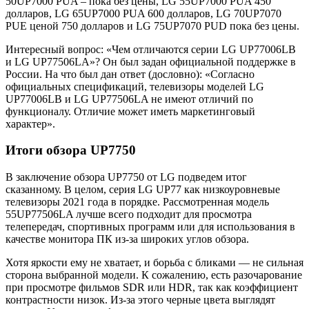
50UP7000 PUA – пока без цены, LG 55UP7000 PUA 450
долларов, LG 65UP7000 PUA 600 долларов, LG 70UP7070
PUE ценой 750 долларов и LG 75UP7070 PUD пока без цены.
Интересный вопрос: «Чем отличаются серии LG UP77006LB
и LG UP77506LA»? Он был задан официальной поддержке в
России. На что был дан ответ (дословно): «Согласно
официальных спецификаций, телевизоры моделей LG
UP77006LB и LG UP77506LA не имеют отличий по
функционалу. Отличие может иметь маркетинговый
характер».
Итоги обзора UP7750
В заключение обзора UP7750 от LG подведем итог
сказанному. В целом, серия LG UP77 как низкоуровневые
телевизоры 2021 года в порядке. Рассмотренная модель
55UP77506LA лучше всего подходит для просмотра
телепередач, спортивных программ или для использования в
качестве монитора ПК из-за широких углов обзора.
Хотя яркости ему не хватает, и борьба с бликами — не сильная
сторона выбранной модели. К сожалению, есть разочарование
при просмотре фильмов SDR или HDR, так как коэффициент
контрастности низок. Из-за этого черные цвета выглядят