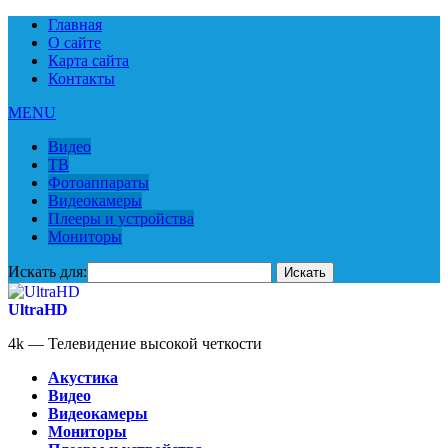
Главная
О сайте
Карта сайта
Контакты
MENU
Видео
ТВ
Фотоаппараты
Видеокамеры
Плееры и устройства
Мониторы
Искать для:
UltraHD
4k — Телевидение высокой четкости
Акустика
Видео
Видеокамеры
Мониторы