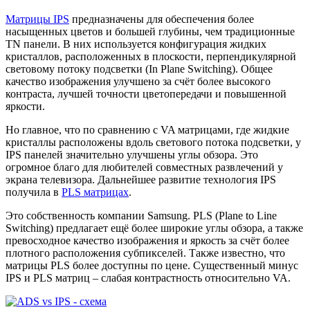
Матрицы IPS
предназначены для обеспечения более
насыщенных цветов и большей глубины, чем традиционные
TN панели. В них используется конфигурация жидких
кристаллов, расположенных в плоскости, перпендикулярной
световому потоку подсветки (In Plane Switching). Общее
качество изображения улучшено за счёт более высокого
контраста, лучшей точности цветопередачи и повышенной
яркости.
Но главное, что по сравнению с VA матрицами, где жидкие
кристаллы расположены вдоль светового потока подсветки, у
IPS панелей значительно улучшены углы обзора. Это
огромное благо для любителей совместных развлечений у
экрана телевизора. Дальнейшее развитие технология IPS
получила в
PLS матрицах
.
Это собственность компании Samsung. PLS (Plane to Line
Switching) предлагает ещё более широкие углы обзора, а также
превосходное качество изображения и яркость за счёт более
плотного расположения субпикселей. Также известно, что
матрицы PLS более доступны по цене. Существенный минус
IPS и PLS матриц – слабая контрастность относительно VA.