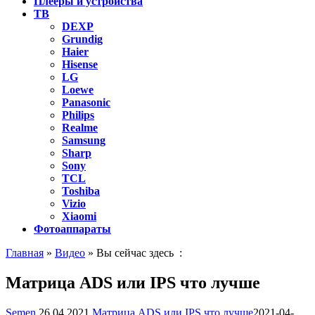
Плееры и устройства
ТВ
DEXP
Grundig
Haier
Hisense
LG
Loewe
Panasonic
Philips
Realme
Samsung
Sharp
Sony
TCL
Toshiba
Vizio
Xiaomi
Фотоаппараты
Главная
»
Видео
» Вы сейчас здесь :
Матрица ADS или IPS что лучше
Semen
26.04.2021
Матрица ADS или IPS что лучше
2021-04-