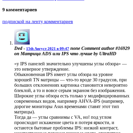
9 комментариев
подпиской на ленту комментариев
Ded
-
none
Comment author #16929
15th Август 2021 в 09:47
on Матрица ADS или IPS что лучше by UltraHD
«у IPS панелей значительно улучшены углы обзора» —
это неверное утверждение.
Обыкновенная IPS имеет углы обзора на уровне
хорошей TN матрицы — что-то вроде 30 градусов, при
больших отклонениях картинка становится невероятно
блеклой, а то и вовсе серым экраном без изображения.
Широкие углы обзора есть только у модифицированных
современных видов, например AHVA-IPS (например,
дорогие мониторы Asus временами ставят этот тип
матрицы).
Тогда да — углы сравнимы с VA, но! под углом
происходит искажение цвета и потеря яркости, и
остаются бытовые проблемы IPS: низкий контраст,