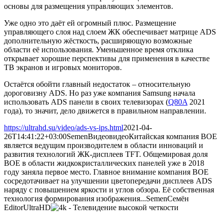
основы для размещения управляющих элементов.
Уже одно это даёт ей огромный плюс. Размещение
управляющего слоя над слоем ЖК обеспечивает матрице ADS
дополнительную жёсткость, расширяющую возможные
области её использования. Уменьшенное время отклика
открывает хорошие перспективы для применения в качестве
ТВ экранов и игровых мониторов.
Остаётся обойти главный недостаток – относительную
дороговизну ADS. Но раз уже компания Samsung начала
использовать ADS панели в своих телевизорах (
Q80A
2021
года), то значит, дело движется в правильном направлении.
https://ultrahd.su/video/ads-vs-ips.html
2021-04-
26T14:41:22+03:00
Semen
Видео
видео
Китайская компания BOE
является ведущим производителем в области инноваций и
развития технологий ЖК-дисплеев TFT. Общемировая доля
BOE в области жидкокристаллических панелей уже в 2018
году заняла первое место. Главное внимание компания BOE
сосредотачивает на улучшении цветопередачи дисплеев ADS
наряду с повышением яркости и углов обзора. Её собственная
технология формирования изображения...
Semen
Семён
Editor
UltraHD