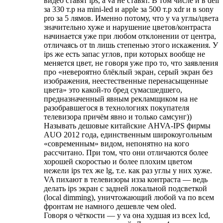
видео ставят ips, а va не ставят. В том числе и в dell
за 330 т.р на mini-led и apple за 500 т.р xdr и в sony
pro за 5 лямов. Именно потому, что у va углы/цвета
значительно хуже и нарушение цветов/контраста
начинается уже при любом отклонении от центра,
отличаясь от tn лишь степенью этого искажения. У
ips же есть запас углов, при которых вообще не
меняется цвет, не говоря уже про то, что заявления
про «невероятно блёклый экран, серый экран без
изображения, неестественные перенасыщенные
цвета» это какой-то бред сумасшедшего,
предназначенный явным рекламщиком на не
разобравшегося в технологиях покупателя
телевизора причём явно и только самсунг))
Называть дешовые китайские AHVA-IPS фирмы
AUO 2012 года, единственным широкоугольным
«современным» видом, непонятно на кого
рассчитано. При том, что они отличаются более
хорошей скоростью и более плохим цветом
нежели ips тех же lg, т.е. как раз углы у них хуже.
VA пихают в телевизоры изза контраста — ведь
делать ips экран с задней локальной подсветкой
(local dimming), уничтожающий любой va по всем
фронтам не намного дешевле чем oled.
Говоря о чёткости — у va она худшая из всех lcd,