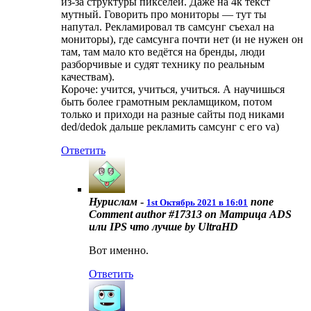
из-за структуры пикселей. Даже на 4к текст
мутный. Говорить про мониторы — тут ты
напутал. Рекламировал тв самсунг съехал на
мониторы), где самсунга почти нет (и не нужен он
там, там мало кто ведётся на бренды, люди
разборчивые и судят технику по реальным
качествам).
Короче: учится, учиться, учиться. А научишься
быть более грамотным рекламщиком, потом
только и приходи на разные сайты под никами
ded/dedok дальше рекламить самсунг с его va)
Ответить
Нурислам
-
none
1st Октябрь 2021 в 16:01
Comment author #17313 on Матрица ADS
или IPS что лучше by UltraHD
Вот именно.
Ответить