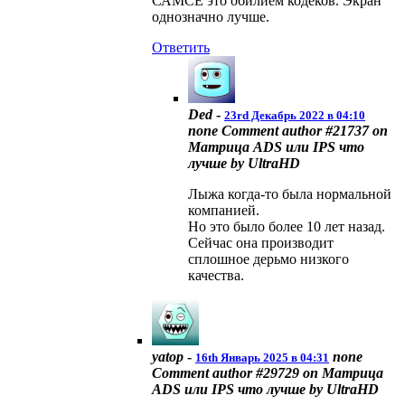
САМСЕ это обилием кодеков. Экран
однозначно лучше.
Ответить
Ded
-
23rd Декабрь 2022 в 04:10
none
Comment author #21737 on
Матрица ADS или IPS что
лучше by UltraHD
Лыжа когда-то была нормальной
компанией.
Но это было более 10 лет назад.
Сейчас она производит
сплошное дерьмо низкого
качества.
yatop
-
none
16th Январь 2025 в 04:31
Comment author #29729 on Матрица
ADS или IPS что лучше by UltraHD