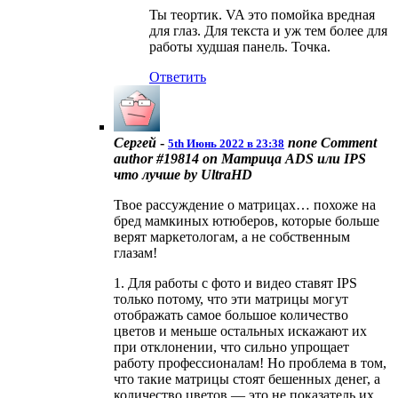
Ты теортик. VA это помойка вредная
для глаз. Для текста и уж тем более для
работы худшая панель. Точка.
Ответить
Сергей
-
none
Comment
5th Июнь 2022 в 23:38
author #19814 on Матрица ADS или IPS
что лучше by UltraHD
Твое рассуждение о матрицах… похоже на
бред мамкиных ютюберов, которые больше
верят маркетологам, а не собственным
глазам!
1. Для работы с фото и видео ставят IPS
только потому, что эти матрицы могут
отображать самое большое количество
цветов и меньше остальных искажают их
при отклонении, что сильно упрощает
работу профессионалам! Но проблема в том,
что такие матрицы стоят бешенных денег, а
количество цветов — это не показатель их