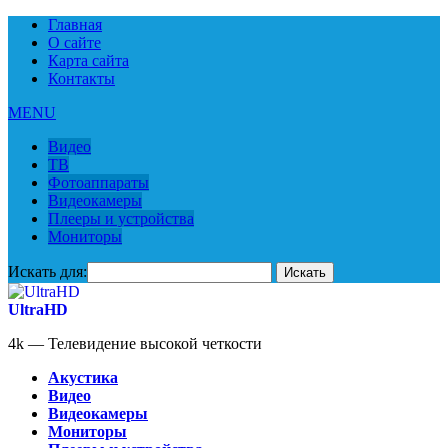
Главная
О сайте
Карта сайта
Контакты
MENU
Видео
ТВ
Фотоаппараты
Видеокамеры
Плееры и устройства
Мониторы
Искать для:
UltraHD
4k — Телевидение высокой четкости
Акустика
Видео
Видеокамеры
Мониторы