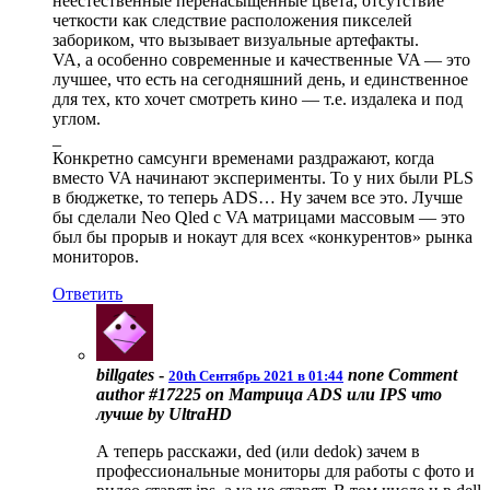
неестественные перенасыщенные цвета, отсутствие
четкости как следствие расположения пикселей
забориком, что вызывает визуальные артефакты.
VA, а особенно современные и качественные VA — это
лучшее, что есть на сегодняшний день, и единственное
для тех, кто хочет смотреть кино — т.е. издалека и под
углом.
_
Конкретно самсунги временами раздражают, когда
вместо VA начинают эксперименты. То у них были PLS
в бюджетке, то теперь ADS… Ну зачем все это. Лучше
бы сделали Neo Qled с VA матрицами массовым — это
был бы прорыв и нокаут для всех «конкурентов» рынка
мониторов.
Ответить
billgates
-
none
Comment
20th Сентябрь 2021 в 01:44
author #17225 on Матрица ADS или IPS что
лучше by UltraHD
А теперь расскажи, ded (или dedok) зачем в
профессиональные мониторы для работы с фото и