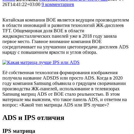
26T14:41:22+03:00
9 комментариев
75540
Китайская компания BOE является ведущим производителем
в области инноваций и развития технологий ЖК-дисплеев
TFT. Общемировая доля BOE в области
жидкокристаллических панелей уже в 2018 году заняла
первое место. Главное внимание компания BOE
сосредотачивает на улучшении цветопередачи дисплеев ADS
наряду с повышением яркости и углов обзора.
Её собственная технология формирования изображения
получила название ADSDS или просто ADS. Когда в 2020
году компания Samsung объявила о грядущем сворачивании
производства ЖК-панелей, использование в телевизорах
Samsung матриц ADS от BOE стало реальностью. В этом
материале мы выясним, что такое панель ADS, и ответим на
вопрос: «Какой тип матрицы ADS или IPS лучше»?
ADS и IPS отличия
IPS матрица