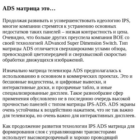
ADS матрица это…
Продолжая развивать и усовершенствовать идеологию IPS,
многие компании стремятся к устранению основных
недостатков таких панелей – низкая контрастность и цена.
Очевидно, что больше других преуспела компания BOE со
своей технологией ADvanced Super Dimension Switch. Тип
матрицы ADS отличается сверхширокими углами обзора,
превосходной цветопередачей и сверхвысокой скоростью
обработки движущихся изображений.
Изначально матрица телевизора ADS предполагалась к
использованию в основном в коммерческих проектах. Это и
бесшовные видеостены, и цифровые вывески, и
интерактивные доски, и прозрачные табло, и иные
специализированные дисплеи. Такое разнообразие сфер
применения обусловлено не в последнюю очередь высокой
прочностью панелей с типом матрицы IPS-ADS. ADS экраны
очень устойчивы к воздействию нажатием, что не так важно
для телевизора, но очень важно для интерактивных дисплеев.
Как продолжение развития технологии IPS ADS матрица для
формирования слоя с управляющими транзисторами
использует высокопрозрачный и хорошо проводящий