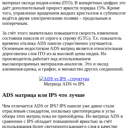
материал оксида индия-олова (ITO). В конкретных цифрах это
даёт дополнительный прирост яркости порядка 15%. Кроме
того, управление вращением жидких кристаллов в субпикселе
ведётся двумя электрическими полями – продольным и
поперечным.
За счёт этого значительно повышается скорость изменения
состояния пикселя от серого к серому (GTG). Т.е. показатель
времени отклика ADS панели существенно улучшается.
Основным недостатком ADS матриц является относительная
дороговизна слоя ITO из-за высокой цены индия. Но
производитель работает над использованием
высокопрозрачных материалов-аналогов. Это и оксид
алюминия-цинка, и графен, и множество других соединений.
Матрица ADS vs IPS
ADS матрица или IPS что лучше
Чем отличается ADS от IPS? IPS панели уже давно стали
отраслевым стандартом, поскольку цветопередача и углы
обзора этих матриц пока не превзойдены. Но матрица ADS в
сравнение с IPS обладает повышенной яркостью за счёт
использования более светопропускающего слоя в качестве