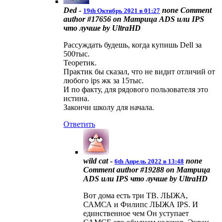
Ded
-
none
Comment
19th Октябрь 2021 в 01:27
author #17656 on Матрица ADS или IPS
что лучше by UltraHD
Рассуждать будешь, когда купишь Dell за
500тыс.
Теоретик.
Практик бы сказал, что не видит отличий от
любого ips жк за 15тыс.
И по факту, для рядового пользователя это
истина.
Закончи школу для начала.
Ответить
wild cat
-
none
6th Апрель 2022 в 13:48
Comment author #19288 on Матрица
ADS или IPS что лучше by UltraHD
Вот дома есть три ТВ. ЛЫЖА,
САМСА и Филипс ЛЫЖА IPS. И
единственное чем Он уступает