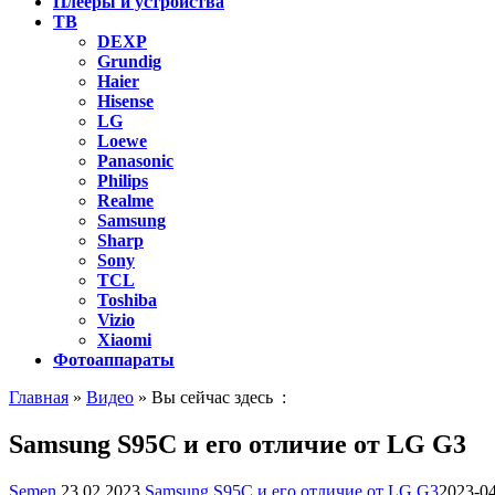
Плееры и устройства
ТВ
DEXP
Grundig
Haier
Hisense
LG
Loewe
Panasonic
Philips
Realme
Samsung
Sharp
Sony
TCL
Toshiba
Vizio
Xiaomi
Фотоаппараты
Главная
»
Видео
» Вы сейчас здесь :
Samsung S95C и его отличие от LG G3
Semen
23.02.2023
Samsung S95C и его отличие от LG G3
2023-0