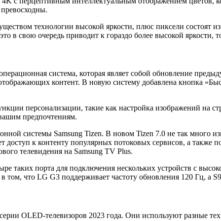
 4K с перцептивным интеллектуальным отображением цветов, к
 превосходны.
ством технологии высокой яркости, плюс пиксели состоят из тр
 в свою очередь приводит к гораздо более высокой яркости, т
 операционная система, которая являет собой обновление пред
 отображающих контент. В новую систему добавлена кнопка «Бы
ции персонализации, такие как настройка изображений на стран
 вашим предпочтениям.
нной системы Samsung Tizen. В новом Tizen 7.0 не так много и
 доступ к контенту популярных потоковых сервисов, а также под
ового телевидения на Samsung TV Plus.
ыре таких порта для подключения нескольких устройств с высо
том, что LG G3 поддерживает частоту обновления 120 Гц, а S9
ерии OLED-телевизоров 2023 года. Они используют разные техн