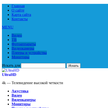
Главная
О сайте
Карта сайта
Контакты
MENU
Видео
ТВ
Фотоаппараты
Видеокамеры
Плееры и устройства
Мониторы
Искать для:
UltraHD
4k — Телевидение высокой четкости
Акустика
Видео
Видеокамеры
Мониторы