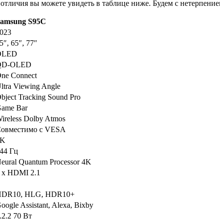
тличия вы можете увидеть в таблице ниже. Будем с нетерпением
amsung S95C
023
5″, 65″, 77″
OLED
QD-OLED
ne Connect
ltra Viewing Angle
bject Tracking Sound Pro
ame Bar
ireless Dolby Atmos
овместимо с VESA
4K
44 Гц
eural Quantum Processor 4K
 x HDMI 2.1
DR10, HLG, HDR10+
oogle Assistant, Alexa, Bixby
.2.2 70 Вт