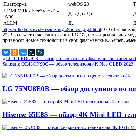
Платформа
webOS 23
T
HDMI VRR / FreeSync / G-
Да / Да / Да
Д
Sync
ALLM
Да
Д
https://ultrahd.su/video/samsung-s95c-vs-lg-g3.html
LG G3 и Samsun
2023 года – это наследник серии LG G2, и это премиальная мод
привносят новые технологии в свои флагманские...
Semen
Семё
«
LG OLED65C3 — обзор телевизора из флагманской линейк
Samsung QE43QN90C — обзор телевизора 4K Neo QLED 2023
LG 75NU8E0B — обзор доступного по це
Hisense 65E8S — обзор 4K Mini LED теле