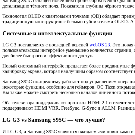
Samsung S95C оснащён новейшим процессором Neural Quantum
детализацию тёмного поля. Показатели глубины чёрного также
Технология OLED с квантовыми точками (QD) обладает преимуще
традиционную конструкцию с белыми субпикселями OLED. А это
Системные и интеллектуальные функции
LG G3 поставляется с последней версией
webOS 23
. Это новая
пользовательском интерфейсе уменьшено количество страниц,
для более быстрого и эффективного доступа.
Новый системный интерфейс предлагает более продвинутые функ
калибровку экрана, которая наилучшим образом соответствует
Samsung S95C по-прежнему работает под управлением операцио
некоторые функции, особенно для геймеров. ОС Tizen открывает
Вы также можете смотреть несколько каналов линейного поток
Оба телевизора поддерживают протокол HDMI 2.1 и имеют чет
поддерживают HDMI VRR, FreeSync, G-Sync и ALLM. Разница в 
LG G3 vs Samsung S95C — что лучше?
И LG G3, и Samsung S95C являются ожидаемыми новинками в с