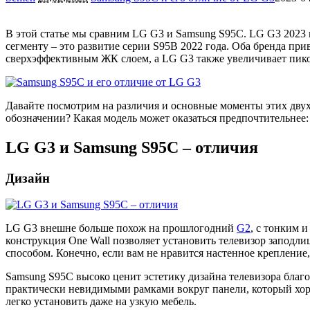
В этой статье мы сравним LG G3 и Samsung S95C. LG G3 2023 г
сегменту – это развитие серии S95B 2022 года. Оба бренда 
сверхэффективным ЖК слоем, а LG G3 также увеличивает пико
Давайте посмотрим на различия и основные моменты этих двух
обозначении? Какая модель может оказаться предпочтительнее
LG G3 и Samsung S95C – отличия
Дизайн
LG G3 внешне больше похож на прошлогодний
G2
, с тонким 
конструкция One Wall позволяет установить телевизор заподлицо
способом. Конечно, если вам не нравится настенное крепление
Samsung S95C высоко ценит эстетику дизайна телевизора благ
практически невидимыми рамками вокруг панели, который хо
легко установить даже на узкую мебель.