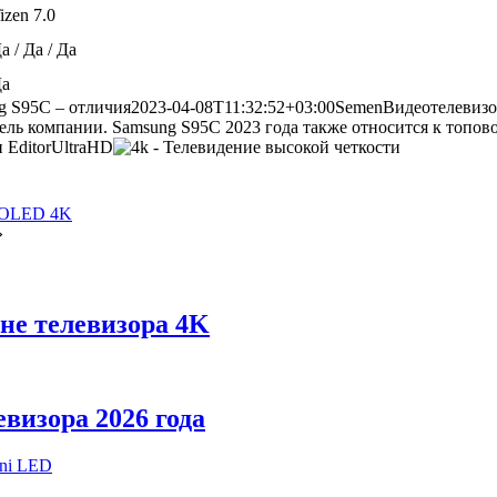
izen 7.0
а / Да / Да
а
g S95C – отличия
2023-04-08T11:32:52+03:00
Semen
Видео
телевиз
ель компании. Samsung S95C 2023 года также относится к топово
н
Editor
UltraHD
и OLED 4K
»
не телевизора 4K
визора 2026 года