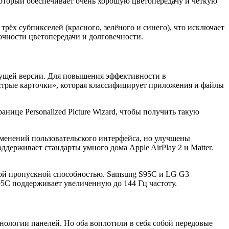
оторый обеспечивает очень хорошую цветопередачу и чёткую
ёх субпикселей (красного, зелёного и синего), что исключает
очности цветопередачи и долговечности.
ыдущей версии. Для повышения эффективности в
стрые карточки», которая классифицирует приложения и файлы
ице Personalized Picture Wizard, чтобы получить такую
зменений пользовательского интерфейса, но улучшены
держивает стандарты умного дома Apple AirPlay 2 и Matter.
кой пропускной способностью. Samsung S95C и LG G3
5C поддерживает увеличенную до 144 Гц частоту.
ологии панелей. Но оба воплотили в себя собой передовые