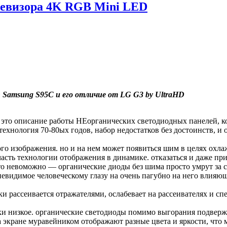
левизора 4K RGB Mini LED
 Samsung S95C и его отличие от LG G3 by UltraHD
это описание работы НЕорганических светодиодных панелей, ко
логия 70-80ых годов, набор недостатков без достоинств, и о
о изображения. но и на нем может появиться шим в целях охлажд
 часть технологии отображения в динамике. отказаться и даже п
это невоможно — органические диоды без шима просто умрут за 
 невидимое человеческому глазу на очень пагубно на него влияющ
тки рассеивается отражателями, ослабевает на рассеивателях и 
ски низкое. органические светодиоды помимо выгорания подвер
 на экране муравейником отображают разные цвета и яркости, чт