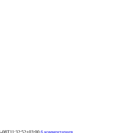
4-08T11:32:52+03:00
6 комментариев
5006