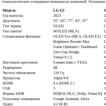
технологические усовершенствования их компаний. Основные о
Модель
LG G3
S
Год выпуска
2023
2
Диагональ
55″, 65″, 77″, 83″, 97″
5
Тип экрана
OLED
Тип панели
WOLED (MLA)
Специальные функции
OLED Evo (MLA, OLED EX)
O
Brightness Booster Max
U
Game Optimizer / Dashboard
O
Zero Gap Design
G
Virtual 9.1.2
W
Настенное крепление
Совместимо с VESA
С
Разрешение
4K
Частота обновления
120 Гц
1
Процессор
Alpha 9-6
N
HDMI
4 x HDMI 2.1
4
USB
3
3
Формат HDR
HDR10, HLG, Dolby Vision IQ
H
Голосовые помощники
Google Assistant, Alexa
G
Аудио
4.2 60 Вт
4