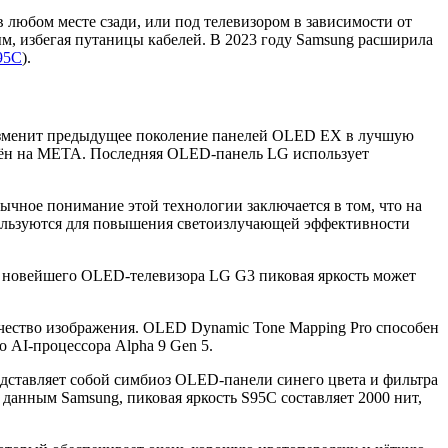
 любом месте сзади, или под телевизором в зависимости от
ым, избегая путаницы кабелей. В 2023 году Samsung расширила
95C
).
 изменит предыдущее поколение панелей OLED EX в лучшую
нён на META. Последняя OLED-панель LG использует
бычное понимание этой технологии заключается в том, что на
пользуются для повышения светоизлучающей эффективности
е новейшего OLED-телевизора LG G3 пиковая яркость может
чество изображения. OLED Dynamic Tone Mapping Pro способен
 AI-процессора Alpha 9 Gen 5.
дставляет собой симбиоз OLED-панели синего цвета и фильтра
 данным Samsung, пиковая яркость S95C составляет 2000 нит,