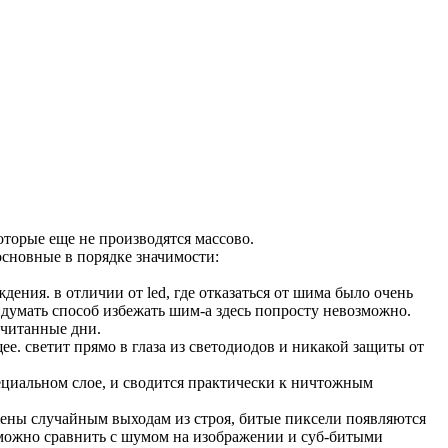
торые еще не производятся массово.
сновные в порядке значимости:
ения. в отличии от led, где отказаться от шима было очень
ридумать способ избежать шим-а здесь попросту невозможно.
считанные дни.
ее. светит прямо в глаза из светодиодов и никакой защиты от
специальном слое, и сводится практически к ничтожным
жены случайным выходам из строя, битые пиксели появляются
о можно сравнить с шумом на изображении и суб-битыми