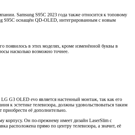
мпании. Samsung S95C 2023 года также относится к топовому
msung S95C оснащён QD-OLED, интегрированным с новым
го появилось в этих моделях, кроме изменённой буквы в
росы насколько возможно точнее.
 LG G3 OLED evo является настенный монтаж, так как его
вания к эстетике телевизора, должны удовольствоваться таким
т приобрести её дополнительно.
у корпусу. Он по-прежнему имеет дизайн LaserSlim с
авка расположена прямо по центру телевизора, а значит, её