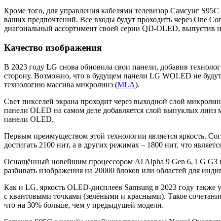
Кроме того, для управления кабелями телевизор Самсунг S95C 
ваших предпочтений. Все входы будут проходить через One Con
диагональный ассортимент своей серии QD-OLED, выпустив 
Качество изображения
В 2023 году LG снова обновила свои панели, добавив техно
сторону. Возможно, что в будущем панели LG WOLED не буду
технологию массива микролинз (
MLA
).
Свет пикселей экрана проходит через выходной слой микролинз
панели OLED на самом деле добавляется слой выпуклых линз
панели OLED.
Первым преимуществом этой технологии является яркость. Со
достигать 2100 нит, а в других режимах – 1800 нит, что являе
Оснащённый новейшим процессором AI Alpha 9 Gen 6, LG G3 п
разбивать изображения на 20000 блоков или областей для инди
Как и LG, яркость OLED-дисплеев Samsung в 2023 году также
с квантовыми точками (зелёными и красными). Такое сочетание
что на 30% больше, чем у предыдущей модели.