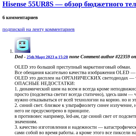
Hisense 55UR8S — обзор бюджетного те
6 комментариев
подпиской на ленту комментариев
Ded
-
none
Comment author #22359 on
25th Март 2023 в 15:20
OLED это большой преступный маркетинговый обман.
Все обещания касательно качества изображения OLED — 
OLED это дисплеи на ОРГАНИЧЕСКИХ светодиодах — техно
ОПАСНЫЕ НЕДОСТАТКИ:
1. динамический шим на всем и всегда кроме неподвижног
просто (подсветка светит всегда статично), здесь шим —
нужно отказываться от всей технологии на корню. но и 
2. синий свет. близкое к ультрафиолету синее излучение,
него не предусмотрено в принципе.
в противовес например, led-ам, где синий свет от подсве
значениям.
3. качество изготовления и надежности — катастрофиче
сами собой во время работы. а кроме этого все пиксели