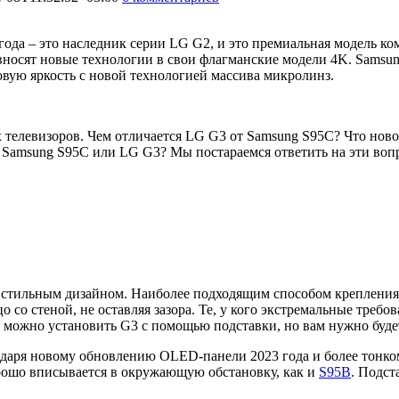
ода – это наследник серии LG G2, и это премиальная модель ко
привносят новые технологии в свои флагманские модели 4K. Sa
вую яркость с новой технологией массива микролинз.
 телевизоров. Чем отличается LG G3 от Samsung S95C? Что ново
: Samsung S95C или LG G3? Мы постараемся ответить на эти воп
и стильным дизайном. Наиболее подходящим способом крепления
 со стеной, не оставляя зазора. Те, у кого экстремальные требо
, можно установить G3 с помощью подставки, но вам нужно буде
одаря новому обновлению OLED-панели 2023 года и более тонком
рошо вписывается в окружающую обстановку, как и
S95B
. Подст