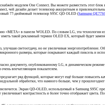
снабжён модулем One Connect. Вы можете разместить этот блок в
nect, чей дизайн делает телевизор аккуратным и привлекательн
новый 77-дюймовый телевизор S95C QD OLED (
Samsung QE77S
логию «META» в панели WOLED. По словам LG, эта технология
т иметь такой рекламный термин OLED EX, который будет заме
, улучшая светоотдачу, но не увеличивая энергопотребление. О
 микронного размера, которые покрывают каждый пиксель и ис
гласно документу, опубликованному LG, в динамическом режим
тся очень впечатляющим показателем.
редлагает ряд функций, которые могут ещё больше повысить ка
видуальной обработки, что намного больше, чем у прошлогоднего
 увеличится. Экран QD-OLED, используемый в Samsung S95C пре
 увеличивает контрастность и более точно отображает цвета. По