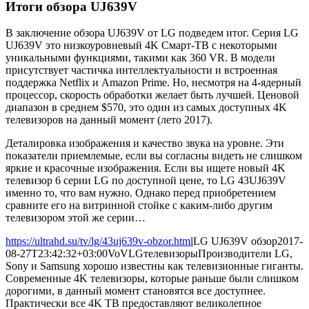
Итоги обзора UJ639V
В заключение обзора UJ639V от LG подведем итог. Серия LG
UJ639V это низкоуровневый 4K Смарт-ТВ с некоторыми
уникальными функциями, такими как 360 VR. В модели
присутствует частичка интеллектуальности и встроенная
поддержка Netflix и Amazon Prime. Но, несмотря на 4-ядерный
процессор, скорость обработки желает быть лучшей. Ценовой
диапазон в среднем $570, это один из самых доступных 4K
телевизоров на данный момент (лето 2017).
Деталировка изображения и качество звука на уровне. Эти
показатели приемлемые, если вы согласны видеть не слишком
яркие и красочные изображения. Если вы ищете новый 4K
телевизор 6 серии LG по доступной цене, то LG 43UJ639V
именно то, что вам нужно. Однако перед приобретением
сравните его на витринной стойке с каким-либо другим
телевизором этой же серии…
https://ultrahd.su/tv/lg/43uj639v-obzor.html
LG UJ639V обзор
2017-
08-27T23:42:32+03:00
VoV
LG
телевизоры
Производители LG,
Sony и Samsung хорошо известны как телевизионные гиганты.
Современные 4K телевизоры, которые раньше были слишком
дорогими, в данный момент становятся все доступнее.
Практически все 4K ТВ предоставляют великолепное