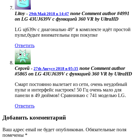
Litoy
-
none
Comment author #4991
29th Май 2018 в 14:47
on LG 43UJ639V с функцией 360 VR by UltraHD
LG uj639v с диагональю 49″ в комплекте идёт простой
пульт,будьте внимательны при покупке
Ответить
Сергей
-
none
Comment author
27th Август 2018 в 05:35
#5865 on LG 43UJ639V с функцией 360 VR by UltraHD
Смарт постоянно вылетает из сети, очень неудобный
пульт и интерфейс настроек! 50 Гц очень мало для
панели в 49 дюймов! Сравниваю с 741 моделью LG.
Ответить
Добавить комментарий
Ваш адрес email не будет опубликован.
Обязательные поля
помечены
*