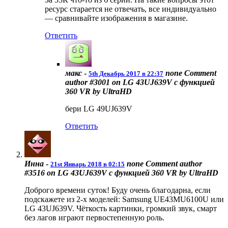
ресурс старается не отвечать, все индивидуально
— сравнивайте изображения в магазине.
Ответить
макс
-
none
Comment
5th Декабрь 2017 в 22:37
author #3001 on LG 43UJ639V с функцией
360 VR by UltraHD
бери LG 49UJ639V
Ответить
Инна
-
none
Comment author
21st Январь 2018 в 02:15
#3516 on LG 43UJ639V с функцией 360 VR by UltraHD
Доброго времени суток! Буду очень благодарна, если
подскажете из 2-х моделей: Samsung UE43MU6100U или
LG 43UJ639V. Чёткость картинки, громкий звук, смарт
без лагов играют первостепенную роль.