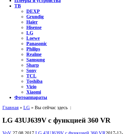
Плееры и устройства
ТВ
DEXP
Grundig
Haier
Hisense
LG
Loewe
Panasonic
Philips
Realme
Samsung
Sharp
Sony
TCL
Toshiba
Vizio
Xiaomi
Фотоаппараты
Главная
»
LG
» Вы сейчас здесь :
LG 43UJ639V с функцией 360 VR
VoV
27.08.2017
LG 43UJ639V с функцией 360 VR
2017-12-