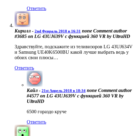
Ответить
Кирилл
-
none
Comment author
2nd Февраль 2018 в 16:31
#3685 on LG 43UJ639V с функцией 360 VR by UltraHD
Здравствуйте, подскажите из теливизоров LG 43UJ634V
и Samsung UE40K6500BU какой лучше выбрать ведь у
обоих свои плюсы…
Ответить
Кайл
-
none
Comment author
21st Апрель 2018 в 18:34
#4577 on LG 43UJ639V с функцией 360 VR by
UltraHD
6500 гораздо круче
Ответить