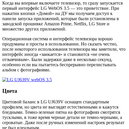
Когда вы впервые включаете телевизор, то сразу запускается
первый интерфейс LG WebOS 3.5 — это приветствие. При
нажатии кнопки «Домой» на ДУ мы получаем доступ к
панели запуска приложений, которые были установлены в
заводской прошивке Amazon Prime, Netflix, LG Store и
множество других приложений.
Операционная система и интерфейс телевизора хорошо
продуманы и просты в использовании. Но сказать честно,
после некоторого использования телевизора мы заметили, что
интерфейс иногда «заикается» и становится «не очень
отзывчивым». Были задержки даже в несколько секунд,
особенно если вы пытаетесь беспрерывно перелистывать
альбом с фотографиями.
Цвета
Цветовой баланс в LG UJ639V оснащен стандартным
профилем, но цвета не выглядят естественными и кажутся
бледными. Темно-зеленые пятна на фотографиях смотрятся
тусклыми, в тоже время черные детали не темно-черными, а
сероватые. Даже после ручных изменений настроек результат
не был идеальным.