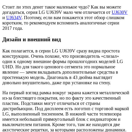
Стоит ли этих денег такое маленькое чудо? Как вы можете
догадаться, серия LG UJ639V мало чем отличается от
UJ630V
и
UJ634V
. Поэтому, если вам покажется этот обзор слишком
коротким, то рекомендуем вспомнить аналогичные серии
2017 года.
Дизайн и внешний вид
Как полагается, в серии LG UJ639V сразу видна простота
конструкции. Очень похоже, что производитель «слизал»
один к одному внешние формы прошлогодних моделей LG
UHD. Но для такого ценового сегмента это нормальное
явление — зачем вкладывать дополнительные средства в
простенькую модель. Диагональ в 43 дюйма выглядит
довольно внушительно, даже при установке на стену.
На первый взгляд рамка вокруг экрана кажется металлической
из-за блестящего покрытия, но по факту это качественный
пластик. Подставки могут отличаться от страны
дистрибьюции. Под дисплеем есть логотип с торговой маркой
LG, выполненный тиснением. В нижней части телевизора
имеется небольшой прямоугольный блок с индикатором и
выключателем питания. Кроме того, там же находятся две
акустические решетки, за которыми расположены динамики.