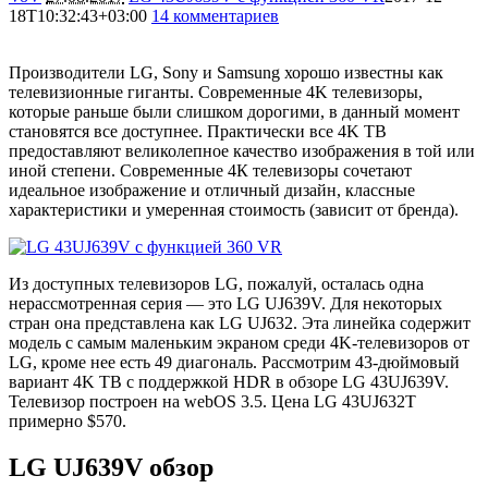
18T10:32:43+03:00
14 комментариев
44649
Производители LG, Sony и Samsung хорошо известны как
телевизионные гиганты. Современные 4K телевизоры,
которые раньше были слишком дорогими, в данный момент
становятся все доступнее. Практически все 4K ТВ
предоставляют великолепное качество изображения в той или
иной степени. Современные 4К телевизоры сочетают
идеальное изображение и отличный дизайн, классные
характеристики и умеренная стоимость (зависит от бренда).
Из доступных телевизоров LG, пожалуй, осталась одна
нерассмотренная серия — это LG UJ639V. Для некоторых
стран она представлена как LG UJ632. Эта линейка содержит
модель с самым маленьким экраном среди 4K-телевизоров от
LG, кроме нее есть 49 диагональ. Рассмотрим 43-дюймовый
вариант 4K ТВ с поддержкой HDR в обзоре LG 43UJ639V.
Телевизор построен на webOS 3.5. Цена LG 43UJ632T
примерно $570.
LG UJ639V обзор