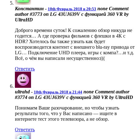
Константин
-
none
Comment
10th Февраль 2018 в 20:53
author #3773 on LG 43UJ639V с функцией 360 VR by
UltraHD
Доброго времени суток! К сожалению обзор никуда не
годится… А где проверка фильмов с флешки в 4К с
HDR? Хотелось бы также узнать как будет
воспроизводится контент с внешнего blu-ray привода от
LG… Подключение UHD плеера, игры с компа?…и т.д.
Всё, о чём вы написали несущественно:(((
Ответить
ultrahd
-
none
Comment author
10th Февраль 2018 в 21:44
#3774 on LG 43UJ639V с функцией 360 VR by UltraHD
Понимаем Ваше разочарование, но чтобы узнать
результаты того, что у Вас написано — ищите в
интернете тест этого телевизора, а не обзор.
Ответить