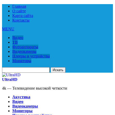
Главная
О сайте
Карта сайта
Контакты
MENU
Видео
ТВ
Фотоаппараты
Видеокамеры
Плееры и устройства
Мониторы
Искать
для:
UltraHD
4k — Телевидение высокой четкости
Акустика
Видео
Видеокамеры
Мониторы