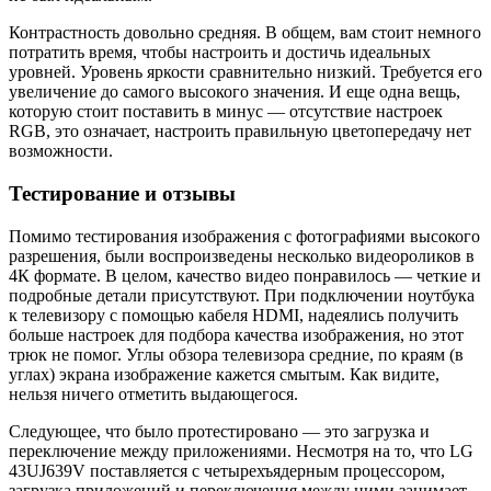
Контрастность довольно средняя. В общем, вам стоит немного
потратить время, чтобы настроить и достичь идеальных
уровней. Уровень яркости сравнительно низкий. Требуется его
увеличение до самого высокого значения. И еще одна вещь,
которую стоит поставить в минус — отсутствие настроек
RGB, это означает, настроить правильную цветопередачу нет
возможности.
Тестирование и отзывы
Помимо тестирования изображения с фотографиями высокого
разрешения, были воспроизведены несколько видеороликов в
4К формате. В целом, качество видео понравилось — четкие и
подробные детали присутствуют. При подключении ноутбука
к телевизору с помощью кабеля HDMI, надеялись получить
больше настроек для подбора качества изображения, но этот
трюк не помог. Углы обзора телевизора средние, по краям (в
углах) экрана изображение кажется смытым. Как видите,
нельзя ничего отметить выдающегося.
Следующее, что было протестировано — это загрузка и
переключение между приложениями. Несмотря на то, что LG
43UJ639V поставляется с четырехъядерным процессором,
загрузка приложений и переключения между ними занимает