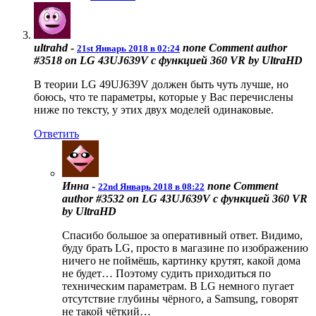
ultrahd
-
none
Comment author
21st Январь 2018 в 02:24
#3518 on LG 43UJ639V с функцией 360 VR by UltraHD
В теории LG 49UJ639V должен быть чуть лучше, но
боюсь, что те параметры, которые у Вас перечислены
ниже по тексту, у этих двух моделей одинаковые.
Ответить
Инна
-
none
Comment
22nd Январь 2018 в 08:22
author #3532 on LG 43UJ639V с функцией 360 VR
by UltraHD
Спасибо большое за оперативный ответ. Видимо,
буду брать LG, просто в магазине по изображению
ничего не поймёшь, картинку крутят, какой дома
не будет… Поэтому судить приходиться по
техническим параметрам. В LG немного пугает
отсутствие глубины чёрного, а Samsung, говорят
не такой чёткий…