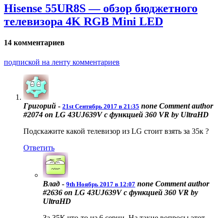
Hisense 55UR8S — обзор бюджетного
телевизора 4K RGB Mini LED
14 комментариев
подпиской на ленту комментариев
Григорий
-
none
Comment author
21st Сентябрь 2017 в 21:35
#2074 on LG 43UJ639V с функцией 360 VR by UltraHD
Подскажите какой телевизор из LG стоит взять за 35к ?
Ответить
Влад
-
none
Comment author
9th Ноябрь 2017 в 12:07
#2636 on LG 43UJ639V с функцией 360 VR by
UltraHD
За 35К что-то из 6 серии. На такие вопросы этот