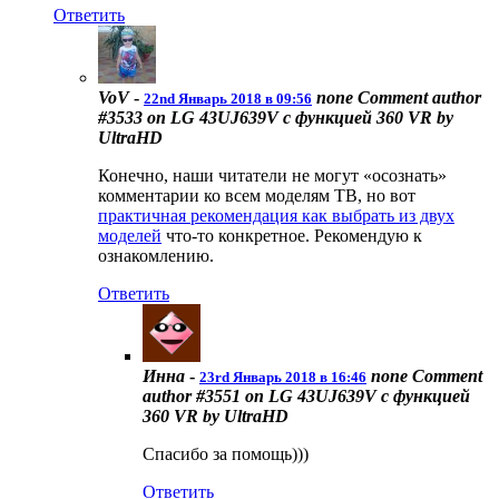
Ответить
VoV
-
none
Comment author
22nd Январь 2018 в 09:56
#3533 on LG 43UJ639V с функцией 360 VR by
UltraHD
Конечно, наши читатели не могут «осознать»
комментарии ко всем моделям ТВ, но вот
практичная рекомендация как выбрать из двух
моделей
что-то конкретное. Рекомендую к
ознакомлению.
Ответить
Инна
-
none
Comment
23rd Январь 2018 в 16:46
author #3551 on LG 43UJ639V с функцией
360 VR by UltraHD
Спасибо за помощь)))
Ответить