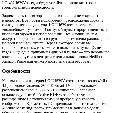
LG 43UJ639V всегда будет устойчиво располагаться на
горизонтальной поверхности.
Задняя часть телевизора слишком проста и не содержит
наворотов. Все порты подключения расположены сбоку и
сзади для легкого доступа. LG UJ639 комплектуется
«волшебным пультом». Изогнутый пульт с прорезиненными
кнопками удобен в использовании. Все кнопки на нем
аккуратно организованы в группы и размещены равномерно
по всей площади пульта. Через некоторое время вы
привыкнете к нему, и сможете использовать пульт ДУ, не
глядя. Еще одна прикольная фишка в пульте — это небольшое
колесо прокрутки в центре и специальная кнопка Netflix и
Amazon Prime для легкого доступа к этим ресурсам.
Особенности
Как мы говорили, серия LG UJ639V состоит только из 49-й и
43-дюймовой модели. Это 4K Smart TV с нормальным
разрешением экрана 3840 x 2160 пикселей. Телевизор
оснащен функцией «Active HDR», что обеспечивает
расширенную цветовую гамму и прекрасную яркость
изображения. Кроме того, LG предполагает, что технология
«Picture Mastering Index», примененная в данной модели,
обеспечит изображение яркими тонами и естественными