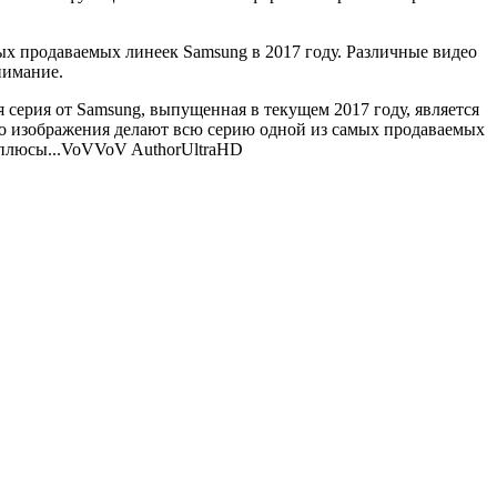
х продаваемых линеек Samsung в 2017 году. Различные видео
нимание.
я серия от Samsung, выпущенная в текущем 2017 году, является
тво изображения делают всю серию одной из самых продаваемых
плюсы...
VoV
VoV
Author
UltraHD