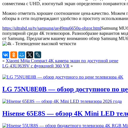
совместима с UHD, изогнутый экран определенно понравится 
Можно отметить хорошее соотношение цена-качество. Можем пр
обзоры в сети подтверждают удобство и простоту использован
https://ultrahd.su/tv/samsung/ue49mu6650u-obzor.html
Samsung MU6
популярной среди 4К телевизоров. Разнообразие вариантов мо
от Samsung. Предлагаем вашему вниманию обзор Samsung MU66
«
Xiaomi Mijia Compact 4K камера экшн по доступной цене
LG 43UJ639V с функцией 360 VR
»
LG 75NU8E0B — обзор доступного по це
Hisense 65E8S — обзор 4K Mini LED теле