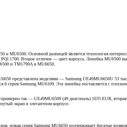
650 и MU6500. Основной разницей является технология интерпо
 PQI 1700. Второе отличие — цвет корпуса. Линейка MU6500 вы
U6500 и TM1790A в MU6650.
 MU6650 представлена моделями — Samsung UE49MU6650U 53 тыс
ся 6 серия Samsung MU6109. Эта линейка поставляется с плоски
 примерно так — UE49MU6509 (49 диагональ) 1035 EUR, втора
утый экран в элегантном корпусе.
елом, новая серия Samsung MU6650 подчеркивает богатые возм