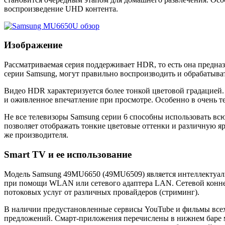
воспроизведение UHD контента.
Изображение
Рассматриваемая серия поддерживает HDR, то есть она предна
серии Samsung, могут правильно воспроизводить и обрабатыва
Видео HDR характеризуется более тонкой цветовой градацией. 
и оживленное впечатление при просмотре. Особенно в очень т
Не все телевизоры Samsung серии 6 способны использовать в
позволяет отображать тонкие цветовые оттенки и различную я
же производителя.
Smart TV и ее использование
Модель Samsung 49MU6650 (49MU6509) является интеллектуаль
при помощи WLAN или сетевого адаптера LAN. Сетевой коннек
потоковых услуг от различных провайдеров (стриминг).
В наличии предустановленные сервисы YouTube и фильмы всех
предложений. Смарт-приложения перечислены в нижнем баре 