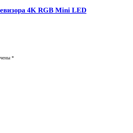
левизора 4K RGB Mini LED
ечены
*