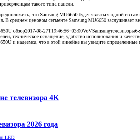
приверженцам такого типа панели.
едположить, что Samsung MU6650 будет являться одной из самы
ия. В среднем ценовом сегменте Samsung MU6650 заслуживает в
650U обзор
2017-08-27T19:46:56+03:00
VoV
Samsung
телевизоры
6-
делей, техническое оснащение, удобство использования и качес
50U и надеемся, что в этой линейке вы увидите определенные 
не телевизора 4K
визора 2026 года