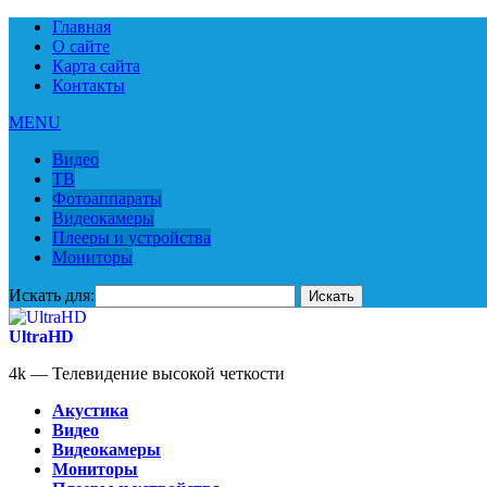
Главная
О сайте
Карта сайта
Контакты
MENU
Видео
ТВ
Фотоаппараты
Видеокамеры
Плееры и устройства
Мониторы
Искать для:
UltraHD
4k — Телевидение высокой четкости
Акустика
Видео
Видеокамеры
Мониторы