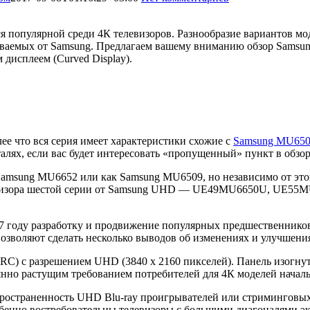
ся популярной среди 4К телевизоров. Разнообразие вариантов мо
аваемых от Samsung. Предлагаем вашему вниманию обзор Samsun
дисплеем (Curved Display).
лее что вся серия имеет характеристики схожие с
Samsung MU65
талях, если вас будет интересовать «пропущенный» пункт в обз
Samsung MU6652 или как Samsung MU6509, но независимо от этог
левизора шестой серии от Samsung UHD — UE49MU6650U, UE5
7 году разработку и продвижение популярных предшественнико
озволяют сделать несколько выводов об изменениях и улучшени
C) с разрешением UHD (3840 x 2160 пикселей). Панель изогнут
оянно растущим требованием потребителей для 4К моделей началь
ространенность UHD Blu-ray проигрывателей или стриминговых 
бенно востребовательны телевизоры с большими диагоналями экр