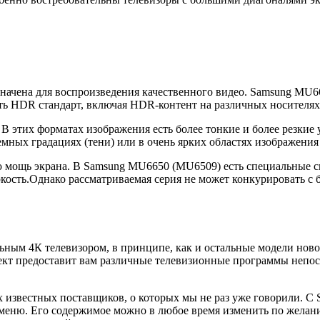
значена для воспроизведения качественного видео. Samsung MU6
ть HDR стандарт, включая HDR-контент на различных носителях
В этих форматах изображения есть более тонкие и более резкие
емных градациях (тени) или в очень ярких областях изображени
сю мощь экрана. В Samsung MU6650 (MU6509) есть специальные 
ркость.Однако рассматриваемая серия не может конкурировать 
ным 4К телевизором, в принципе, как и остальные модели ново
т предоставит вам различные телевизионные программы непоср
 известных поставщиков, о которых мы не раз уже говорили. С
меню. Его содержимое можно в любое время изменить по желан