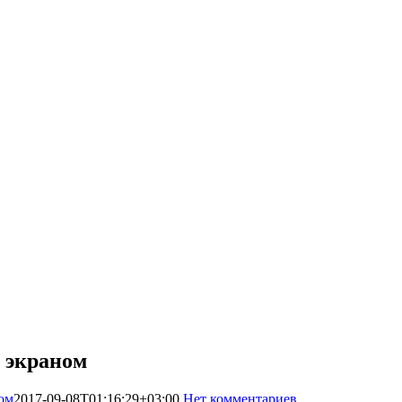
 экраном
ом
2017-09-08T01:16:29+03:00
Нет комментариев
14935