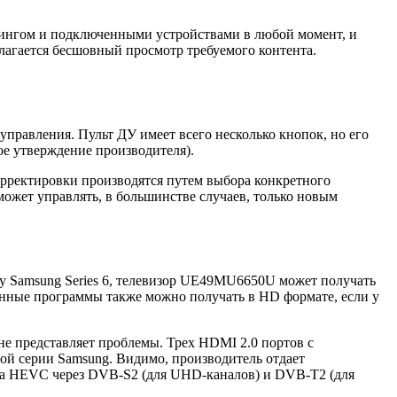
мингом и подключенными устройствами в любой момент, и
длагается бесшовный просмотр требуемого контента.
управления. Пульт ДУ имеет всего несколько кнопок, но его
е утверждение производителя).
орректировки производятся путем выбора конкретного
ожет управлять, в большинстве случаев, только новым
 Samsung Series 6, телевизор UE49MU6650U может получать
онные программы также можно получать в HD формате, если у
е представляет проблемы. Трех HDMI 2.0 портов с
ой серии Samsung. Видимо, производитель отдает
жка HEVC через DVB-S2 (для UHD-каналов) и DVB-T2 (для