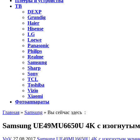
Плееры и устройства
ТВ
DEXP
Grundig
Haier
Hisense
LG
Loewe
Panasonic
Philips
Realme
Samsung
Sharp
Sony
TCL
Toshiba
Vizio
Xiaomi
Фотоаппараты
Главная
»
Samsung
» Вы сейчас здесь :
Samsung UE49MU6650U 4K с изогнутым
VoV
27.08.2017
Samsung UE49MU6650U 4K с изогнутым экран