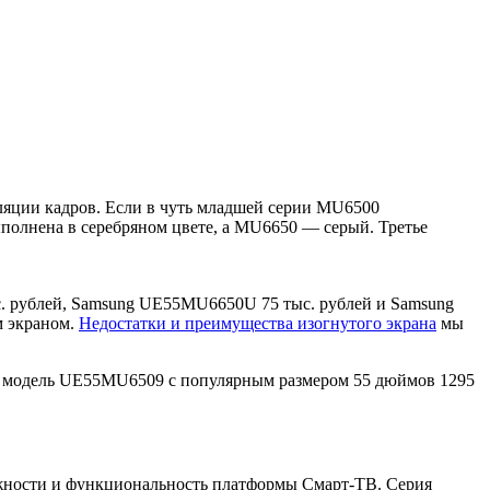
ляции кадров. Если в чуть младшей серии MU6500
полнена в серебряном цвете, а MU6650 — серый. Третье
. рублей, Samsung UE55MU6650U 75 тыс. рублей и Samsung
м экраном.
Недостатки и преимущества изогнутого экрана
мы
я модель UE55MU6509 с популярным размером 55 дюймов 1295
ожности и функциональность платформы Смарт-ТВ. Серия