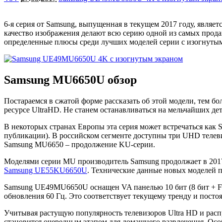
6-я серия от Samsung, выпущенная в текущем 2017 году, являет
качество изображения делают всю серию одной из самых прод
определенные плюсы среди лучших моделей серии с изогнутым 
Samsung MU6650U обзор
Постараемся в сжатой форме рассказать об этой модели, тем бо
ресурсе UltraHD. Не станем останавливаться на мельчайших де
В некоторых странах Европы эта серия может встречаться как 
публикации). В российском сегменте доступны три UHD те
Samsung MU6650 – продолжение KU-серии.
Моделями серии MU производитель Samsung продолжает в 201
Samsung UE55KU6650U
. Технические данные новых моделей п
Samsung UE49MU6650U оснащен VA панелью 10 бит (8 бит + FR
обновления 60 Гц. Это соответствует текущему тренду и пост
Учитывая растущую популярность телевизоров Ultra HD и расп
становится очередным этапом для домашнего развлечения. Осо