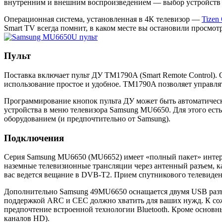
внутренним и внешним воспроизведением — выбор устройств 
Операционная система, установленная в 4К телевизор —
Tizen
Smart TV всегда помнит, в каком месте вы остановили просмотр
Пульт
Поставка включает пульт ДУ TM1790A (Smart Remote Control). 
использование простое и удобное. TM1790A позволяет управл
Программирование кнопок пульта ДУ может быть автоматически
устройства в меню телевизора Samsung MU6650. Для этого ест
оборудованием (и предпочтительно от Samsung).
Подключения
Серия Samsung MU6650 (MU6652) имеет «полный пакет» интерф
наземные телевизионные трансляции через антенный разъем, 
вас ведется вещание в DVB-T2. Прием спутникового телевиден
Дополнительно Samsung 49MU6650 оснащается двумя USB разъе
поддержкой ARC и CEC должно хватить для ваших нужд. К сож
предпочтение встроенной технологии Bluetooth. Кроме основ
каналов HD).