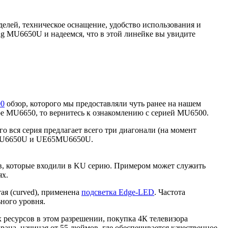
делей, техническое оснащение, удобство использования и
g MU6650U и надеемся, что в этой линейке вы увидите
00
обзор, которого мы предоставляли чуть ранее на нашем
оре MU6650, то вернитесь к ознакомлению с серией MU6500.
о вся серия предлагает всего три диагонали (на момент
5MU6650U и UE65MU6650U.
в, которые входили в KU серию. Примером может служить
ях.
ая (curved), применена
подсветка Edge-LED
. Частота
ного уровня.
ресурсов в этом разрешении, покупка 4К телевизора
ана, начиная от 55 дюймов, где обеспечивается качественное