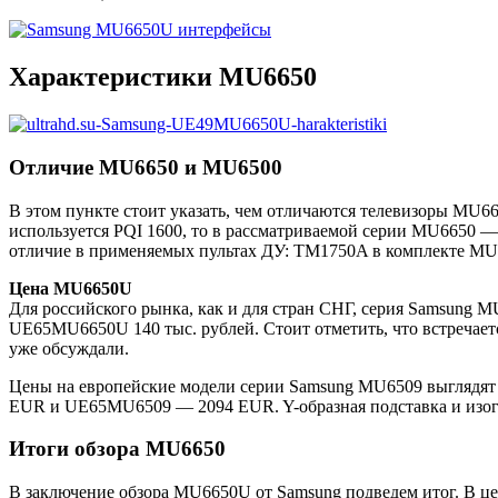
Характеристики MU6650
Отличие MU6650 и MU6500
В этом пункте стоит указать, чем отличаются телевизоры MU6
используется PQI 1600, то в рассматриваемой серии MU6650 —
отличие в применяемых пультах ДУ: TM1750A в комплекте M
Цена MU6650U
Для российского рынка, как и для стран СНГ, серия Samsung
UE65MU6650U 140 тыс. рублей. Стоит отметить, что встречает
уже обсуждали.
Цены на европейские модели серии Samsung MU6509 выглядят
EUR и UE65MU6509 — 2094 EUR. Y-образная подставка и изогн
Итоги обзора MU6650
В заключение обзора MU6650U от Samsung подведем итог. В ц