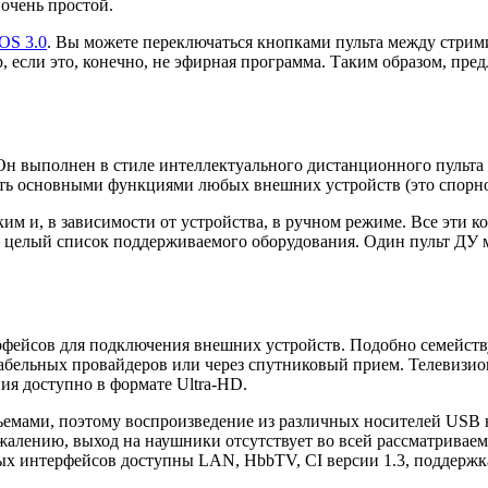
очень простой.
 OS 3.0
. Вы можете переключаться кнопками пульта между стри
, если это, конечно, не эфирная программа. Таким образом, пре
Он выполнен в стиле интеллектуального дистанционного пульта 
ять основными функциями любых внешних устройств (это спорно
м и, в зависимости от устройства, в ручном режиме. Все эти к
ь целый список поддерживаемого оборудования. Один пульт ДУ м
ейсов для подключения внешних устройств. Подобно семейству
кабельных провайдеров или через спутниковый прием. Телевизи
ия доступно в формате Ultra-HD.
мами, поэтому воспроизведение из различных носителей USB н
алению, выход на наушники отсутствует во всей рассматриваем
ных интерфейсов доступны LAN, HbbTV, CI версии 1.3, поддер