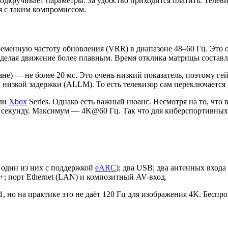
одкручивает параметры. За удобство приходится платить. Телев
я с таким компромиссом.
еменную частоту обновления (VRR) в диапазоне 48–60 Гц. Это оз
 делая движение более плавным. Время отклика матрицы составля
ане) — не более 20 мс. Это очень низкий показатель, поэтому ге
низкой задержки (ALLM). То есть телевизор сам переключается 
ли
Xbox
Series. Однако есть важный нюанс. Несмотря на то, что
в секунду. Максимум — 4K@60 Гц. Так что для киберспортивных 
, один из них с поддержкой
eARC
); два USB; два антенных вход
+; порт Ethernet (LAN) и композитный AV-вход.
но на практике это не даёт 120 Гц для изображения 4K. Беспро