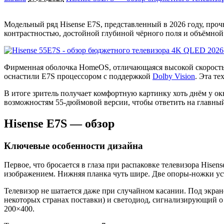
Модельный ряд Hisense E7S, представленный в 2026 году, про
контрастностью, достойной глубиной чёрного поля и объёмной 
Фирменная оболочка HomeOS, отличающаяся высокой скоростью
оснастили E7S процессором с поддержкой
Dolby Vision
. Эта те
В итоге зритель получает комфортную картинку хоть днём у ок
возможностям 55-дюймовой версии, чтобы ответить на главный 
Hisense E7S — обзор
Ключевые особенности дизайна
Первое, что бросается в глаза при распаковке телевизора Hise
изображением. Нижняя планка чуть шире. Две опоры-ножки ус
Телевизор не шатается даже при случайном касании. Под экра
некоторых странах поставки) и светодиод, сигнализирующий о
200×400.