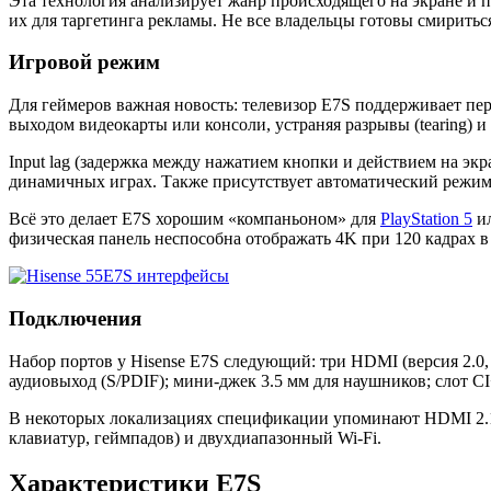
Эта технология анализирует жанр происходящего на экране и п
их для таргетинга рекламы. Не все владельцы готовы смиритьс
Игровой режим
Для геймеров важная новость: телевизор E7S поддерживает пер
выходом видеокарты или консоли, устраняя разрывы (tearing) и
Input lag (задержка между нажатием кнопки и действием на экр
динамичных играх. Также присутствует автоматический режим 
Всё это делает E7S хорошим «компаньоном» для
PlayStation 5
и
физическая панель неспособна отображать 4K при 120 кадрах 
Подключения
Набор портов у Hisense E7S следующий: три HDMI (версия 2.0
аудиовыход (S/PDIF); мини-джек 3.5 мм для наушников; слот CI
В некоторых локализациях спецификации упоминают HDMI 2.1, 
клавиатур, геймпадов) и двухдиапазонный Wi-Fi.
Характеристики E7S