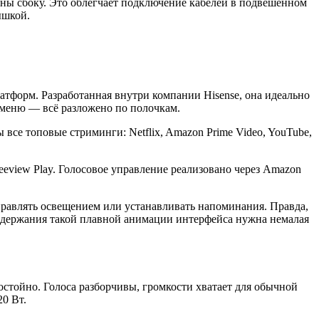
жены сбоку. Это облегчает подключение кабелей в подвешенном
ышкой.
форм. Разработанная внутри компании Hisense, она идеально
 меню — всё разложено по полочкам.
все топовые стриминги: Netflix, Amazon Prime Video, YouTube,
reeview Play. Голосовое управление реализовано через Amazon
управлять освещением или устанавливать напоминания. Правда,
поддержания такой плавной анимации интерфейса нужна немалая
остойно. Голоса разборчивы, громкости хватает для обычной
20 Вт.