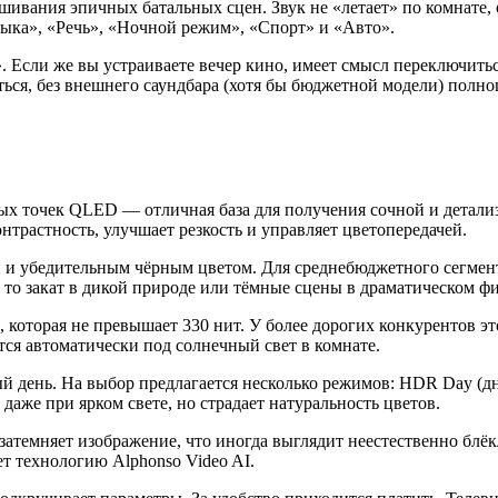
шивания эпичных батальных сцен. Звук не «летает» по комнате, 
ка», «Речь», «Ночной режим», «Спорт» и «Авто».
Если же вы устраиваете вечер кино, имеет смысл переключить
аться, без внешнего саундбара (хотя бы бюджетной модели) полн
ых точек QLED — отличная база для получения сочной и детализ
трастность, улучшает резкость и управляет цветопередачей.
и и убедительным чёрным цветом. Для среднебюджетного сегмент
ь то закат в дикой природе или тёмные сцены в драматическом ф
оторая не превышает 330 нит. У более дорогих конкурентов это
ся автоматически под солнечный свет в комнате.
й день. На выбор предлагается несколько режимов: HDR Day (дн
аже при ярком свете, но страдает натуральность цветов.
затемняет изображение, что иногда выглядит неестественно бл
т технологию Alphonso Video AI.