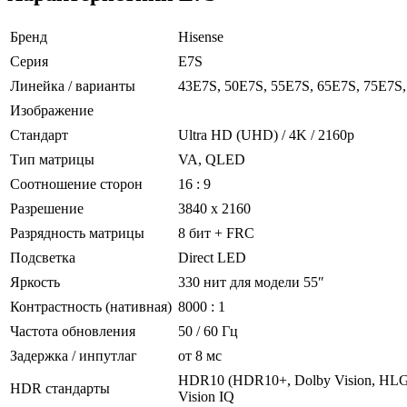
Бренд
Hisense
Серия
E7S
Линейка / варианты
43E7S, 50E7S, 55E7S, 65E7S, 75E7S
Изображение
Стандарт
Ultra HD (UHD) / 4K / 2160p
Тип матрицы
VA, QLED
Соотношение сторон
16 : 9
Разрешение
3840 x 2160
Разрядность матрицы
8 бит + FRC
Подсветка
Direct LED
Яркость
330 нит для модели 55″
Контрастность (нативная)
8000 : 1
Частота обновления
50 / 60 Гц
Задержка / инпутлаг
от 8 мс
HDR10 (HDR10+, Dolby Vision, HLG
HDR стандарты
Vision IQ