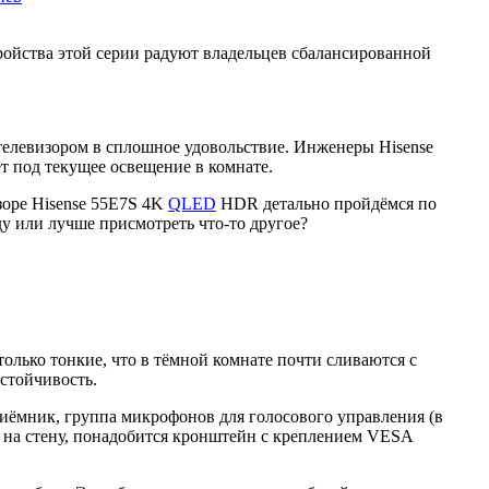
ройства этой серии радуют владельцев сбалансированной
елевизором в сплошное удовольствие. Инженеры Hisense
ет под текущее освещение в комнате.
зоре Hisense 55E7S 4K
QLED
HDR детально пройдёмся по
ду или лучше присмотреть что-то другое?
только тонкие, что в тёмной комнате почти сливаются с
стойчивость.
иёмник, группа микрофонов для голосового управления (в
т на стену, понадобится кронштейн с креплением VESA