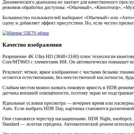
Динамического диапазона не хватает для качественного прослу
режимов обработки доступны: «Обычный», «Кинотеатр», «Музы
Большинство пользователей выбирают «Обычный» или «Авто». 
сцену и добавляет эффект присутствия. Но, если честно призн
Качество изображения
Разрешение 4K Ultra HD (3840×2160) плюс технология квантов
Core/MT9603 с элементами ИИ. Он автоматически повышает кон
Результат: чёткое, яркое изображение с чистыми белыми тонам
остаются естественными, без неестественной кислотности, буд
Слабым местом можно назвать пиковую яркость в HDR-режиме, к
датчика внешней освещённости, поэтому экран не подстраивает
Идеальные условия просмотра — вечернее время или пасмурны
Auto. Если выбрать HDR Day, картинка становится различимой д
Они становятся чересчур насыщенными. HDR Night, наоборот, 
Standard — золотая середина. Автоматический режим используе