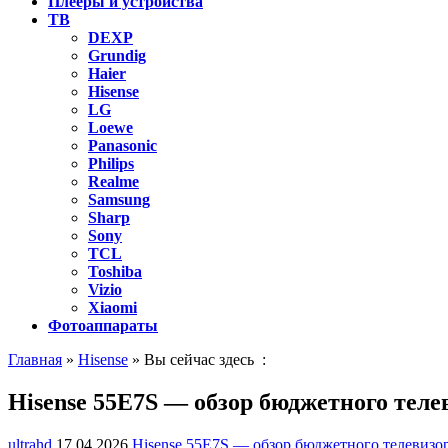
Плееры и устройства
ТВ
DEXP
Grundig
Haier
Hisense
LG
Loewe
Panasonic
Philips
Realme
Samsung
Sharp
Sony
TCL
Toshiba
Vizio
Xiaomi
Фотоаппараты
Главная
»
Hisense
» Вы сейчас здесь :
Hisense 55E7S — обзор бюджетного теле
ultrahd
17.04.2026
Hisense 55E7S — обзор бюджетного телевизо