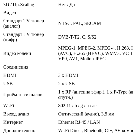
3D / Up-Scaling
Нет / Да
Видео
Стандарт TV тюнер
NTSC, PAL, SECAM
(аналог)
Стандарт TV тюнер
DVB-T/T2, C, S/S2
(цифр)
MPEG-1, MPEG-2, MPEG-4, H.263, 
Видео кодеки
(AVC), H.265 (HEVC), WMV3, VC-1
VP9, AV1, Motion JPEG
Соединения
HDMI
3 x HDMI
USB
2 x USB
1 x RF (антенна эфир.), 1 х F-Type (
Приём тв сигналов
спутн.)
Wi-Fi
802.11 / b / g / n / ac
Выход аудио
Оптический (аудио), 3,5 мм
Интернет
Ethernet RJ-45 / LAN
Дополнительно
Wi-Fi Direct, Bluetooth, CI+, AV ком