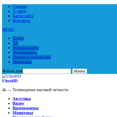
Главная
О сайте
Карта сайта
Контакты
MENU
Видео
ТВ
Фотоаппараты
Видеокамеры
Плееры и устройства
Мониторы
Искать для:
UltraHD
4k — Телевидение высокой четкости
Акустика
Видео
Видеокамеры
Мониторы