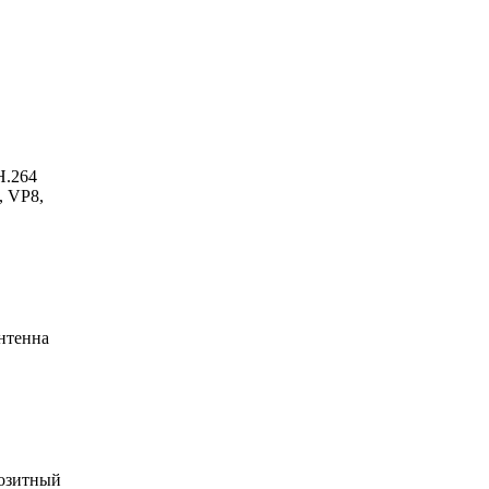
H.264
, VP8,
антенна
позитный