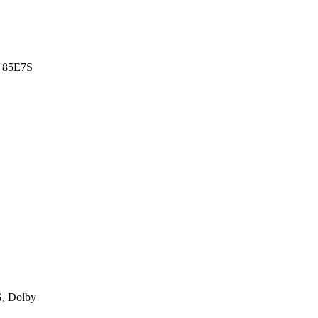
, 85E7S
, Dolby