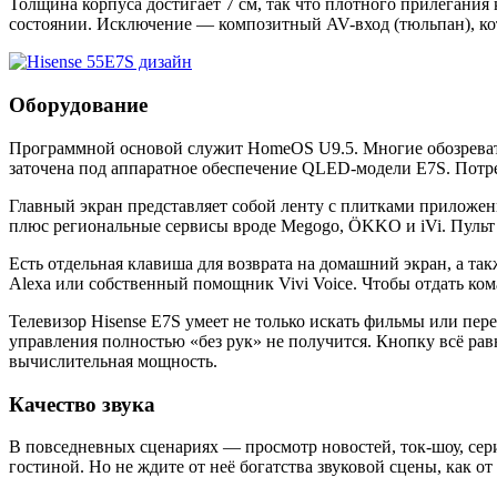
Толщина корпуса достигает 7 см, так что плотного прилегания
состоянии. Исключение — композитный AV-вход (тюльпан), ко
Оборудование
Программной основой служит HomeOS U9.5. Многие обозревате
заточена под аппаратное обеспечение QLED-модели E7S. Потре
Главный экран представляет собой ленту с плитками приложени
плюс региональные сервисы вроде Megogo, ÖKKO и iVi. Пульт
Есть отдельная клавиша для возврата на домашний экран, а такж
Alexa или собственный помощник Vivi Voice. Чтобы отдать ком
Телевизор Hisense E7S умеет не только искать фильмы или пе
управления полностью «без рук» не получится. Кнопку всё ра
вычислительная мощность.
Качество звука
В повседневных сценариях — просмотр новостей, ток-шоу, сери
гостиной. Но не ждите от неё богатства звуковой сцены, как 