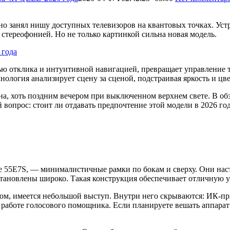
чно занял нишу доступных телевизоров на квантовых точках. Уст
стереофонией. Но не только картинкой сильна новая модель.
 отклика и интуитивной навигацией, превращает управление т
хнология анализирует сцену за сценой, подстраивая яркость и цв
на, хоть поздним вечером при выключенном верхнем свете. В об
вопрос: стоит ли отдавать предпочтение этой модели в 2026 го
nse 55E7S, — минималистичные рамки по бокам и сверху. Они нас
тановлены широко. Такая конструкция обеспечивает отличную у
ном, имеется небольшой выступ. Внутри него скрываются: ИК-пр
 работе голосового помощника. Если планируете вешать аппара