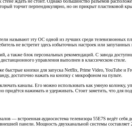
 к стене ждать не стоит. Однако большинство разъёмов располо
торый торчит перпендикулярно, но он прикрыт пластиковой кр
ли называют эту ОС одной из лучших среди телевизионных плат
битель не встретит здесь избыточных настроек или запутанных
й, а также блок персональных рекомендаций. С завода доступны 
 дистанционного управления выполнен в классическом стиле.
е быстрые кнопки для запуска Netflix, Prime Video, YouTube и F
анду, достаточно нажать на кнопку с микрофоном на пульте.
реключать каналы. Его можно использовать как умную колонку, 
вно придётся нажимать и удерживать. Стоит заметить, что для 
алов — встроенная аудиосистема телевизора 55E7S ведёт себя д
от внешней панели. Мощность двухканальной системы составляет 