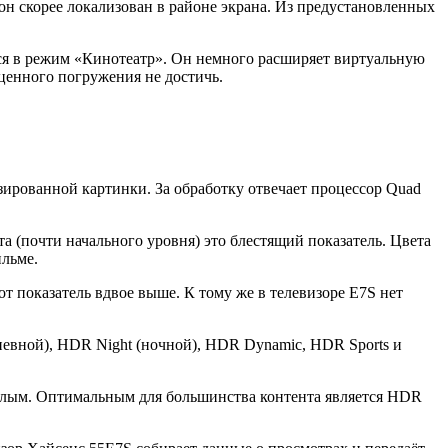
он скорее локализован в районе экрана. Из предустановленных
ся в режим «Кинотеатр». Он немного расширяет виртуальную
оценного погружения не достичь.
ированной картинки. За обработку отвечает процессор Quad
а (почти начального уровня) это блестящий показатель. Цвета
ильме.
т показатель вдвое выше. К тому же в телевизоре E7S нет
евной), HDR Night (ночной), HDR Dynamic, HDR Sports и
ёклым. Оптимальным для большинства контента является HDR