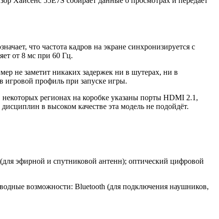
изор Хайсенс 55E7S собирает данные о просмотрах и передаёт
начает, что частота кадров на экране синхронизируется с
ет от 8 мс при 60 Гц.
ймер не заметит никаких задержек ни в шутерах, ни в
в игровой профиль при запуске игры.
 в некоторых регионах на коробке указаны порты HDMI 2.1,
дисциплин в высоком качестве эта модель не подойдёт.
а (для эфирной и спутниковой антенн); оптический цифровой
водные возможности: Bluetooth (для подключения наушников,