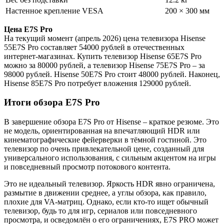
Настенное крепление VESA
200 × 300 мм
Цена E7S Pro
На текущий момент (апрель 2026) цена телевизора Hisense
55E7S Pro составляет 54000 рублей в отечественных
интернет-магазинах. Купить телевизор Hisense 65E7S Pro
можно за 80000 рублей, а телевизор Hisense 75E7S Pro – за
98000 рублей. Hisense 50E7S Pro стоит 48000 рублей. Наконец,
Hisense 85E7S Pro потребует вложения 129000 рублей.
Итоги обзора E7S Pro
В завершение обзора E7S Pro от Hisense – краткое резюме. Это
не модель, ориентированная на впечатляющий HDR или
кинематографические фейерверки в тёмной гостиной. Это
телевизор по очень привлекательной цене, созданный для
универсального использования, с сильным акцентом на игры
и повседневный просмотр потокового контента.
Это не идеальный телевизор. Яркость HDR явно ограничена,
размытие в движении среднее, а углы обзора, как правило,
плохие для VA-матриц. Однако, если кто-то ищет обычный
телевизор, будь то для игр, сериалов или повседневного
просмотра, и осведомлён о его ограничениях, E7S PRO может