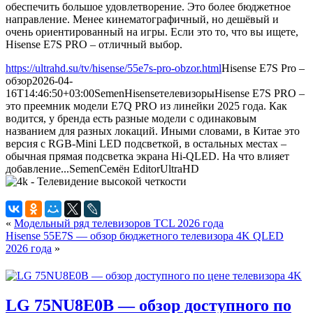
обеспечить большое удовлетворение. Это более бюджетное
направление. Менее кинематографичный, но дешёвый и
очень ориентированный на игры. Если это то, что вы ищете,
Hisense E7S PRO – отличный выбор.
https://ultrahd.su/tv/hisense/55e7s-pro-obzor.html
Hisense E7S Pro –
обзор
2026-04-
16T14:46:50+03:00
Semen
Hisense
телевизоры
Hisense E7S PRO –
это преемник модели E7Q PRO из линейки 2025 года. Как
водится, у бренда есть разные модели с одинаковым
названием для разных локаций. Иными словами, в Китае это
версия с RGB-Mini LED подсветкой, в остальных местах –
обычная прямая подсветка экрана Hi-QLED. На что влияет
добавление...
Semen
Семён
Editor
UltraHD
«
Модельный ряд телевизоров TCL 2026 года
Hisense 55E7S — обзор бюджетного телевизора 4K QLED
2026 года
»
LG 75NU8E0B — обзор доступного по