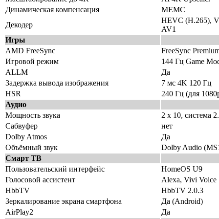
Динамическая компенсация
MEMC
HEVC (H.265), V
Декодер
AV1
Игры
AMD FreeSync
FreeSync Premiu
Игровой режим
144 Гц Game Mo
ALLM
Да
Задержка вывода изображения
7 мс 4K 120 Гц
HSR
240 Гц (для 1080
Аудио
Мощность звука
2 х 10, система 2
Сабвуфер
нет
Dolby Atmos
Да
Объёмный звук
Dolby Audio (MS
Смарт ТВ
Пользовательский интерфейс
HomeOS U9
Голосовой ассистент
Alexa, Vivi Voice
HbbTV
HbbTV 2.0.3
Зеркалирование экрана смартфона
Да (Android)
AirPlay2
Да