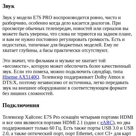
Звук
Звук у модели E7S PRO воспроизводится ровно, чисто и
разборчиво, особенно когда дело касается диалогов. При
просмотре обычных телепередач, новостей или сериалов вы
можете быть уверены, что слова не теряются на заднем плане,
и вам не нужно постоянно регулировать громкость. Есть и
недостатки, типичные для бюджетных моделей. Ему не
хватает глубины, а басы практически отсутствуют.
Это значит, что фильмам и музыке не хватает той
«весомости», которую может обеспечить более качественный
звук. Если это помеха, можно подключить саундбар, типа
Hisense AX5140Q
. Телевизор поддерживает Dolby Atmos и
DTS:X, поэтому независимо от источника, легко передавать
звук на внешнее оборудование в соответствующем формате
без лишних сложностей.
Подключения
Телевизор Хайсенс E7S Pro оснащён четырьмя портами HDMI
и все они являются портами HDMI 2.1 (один с
eARC
), но два
поддерживают только 60 Гц. Есть также порты USB 3.0 и USB
2.0, а также оптический порт, порт Ethernet, слот CI+ для карт