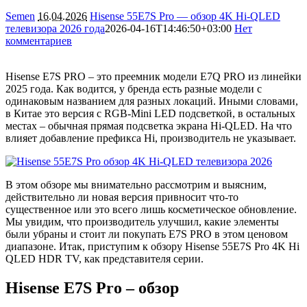
Semen
16.04.2026
Hisense 55E7S Pro — обзор 4K Hi-QLED
телевизора 2026 года
2026-04-16T14:46:50+03:00
Нет
комментариев
3712
Hisense E7S PRO – это преемник модели E7Q PRO из линейки
2025 года. Как водится, у бренда есть разные модели с
одинаковым названием для разных локаций. Иными словами,
в Китае это версия с RGB-Mini LED подсветкой, в остальных
местах – обычная прямая подсветка экрана Hi-QLED. На что
влияет добавление префикса Hi, производитель не указывает.
В этом обзоре мы внимательно рассмотрим и выясним,
действительно ли новая версия привносит что-то
существенное или это всего лишь косметическое обновление.
Мы увидим, что производитель улучшил, какие элементы
были убраны и стоит ли покупать E7S PRO в этом ценовом
диапазоне. Итак, приступим к обзору Hisense 55E7S Pro 4K Hi
QLED HDR TV, как представителя серии.
Hisense E7S Pro – обзор