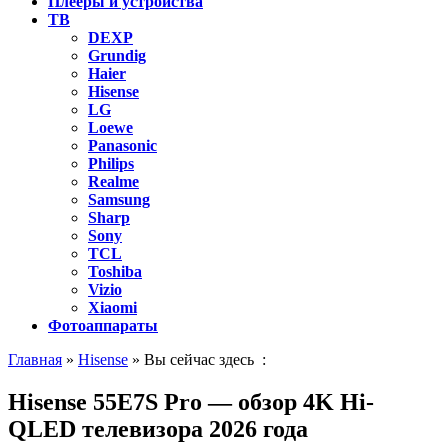
Плееры и устройства
ТВ
DEXP
Grundig
Haier
Hisense
LG
Loewe
Panasonic
Philips
Realme
Samsung
Sharp
Sony
TCL
Toshiba
Vizio
Xiaomi
Фотоаппараты
Главная
»
Hisense
» Вы сейчас здесь :
Hisense 55E7S Pro — обзор 4K Hi-
QLED телевизора 2026 года