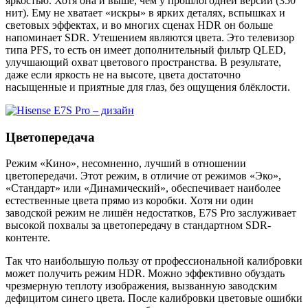
яркостью. Хотя она и выше, чем у прошлогодней версии (350
нит). Ему не хватает «искры» в ярких деталях, вспышках и
световых эффектах, и во многих сценах HDR он больше
напоминает SDR. Утешением являются цвета. Это телевизор
типа PFS, то есть он имеет дополнительный фильтр QLED,
улучшающий охват цветового пространства. В результате,
даже если яркость не на высоте, цвета достаточно
насыщенные и приятные для глаз, без ощущения блёклости.
Цветопередача
Режим «Кино», несомненно, лучший в отношении
цветопередачи. Этот режим, в отличие от режимов «Эко»,
«Стандарт» или «Динамический», обеспечивает наиболее
естественные цвета прямо из коробки. Хотя ни один
заводской режим не лишён недостатков, E7S Pro заслуживает
высокой похвалы за цветопередачу в стандартном SDR-
контенте.
Так что наибольшую пользу от профессиональной калибровки
может получить режим HDR. Можно эффективно обуздать
чрезмерную теплоту изображения, вызванную заводским
дефицитом синего цвета. После калибровки цветовые ошибки