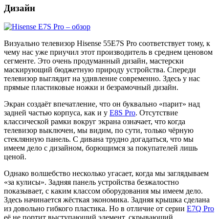
Дизайн
Визуально телевизор Hisense 55E7S Pro соответствует тому, к
чему нас уже приучил этот производитель в среднем ценовом
сегменте. Это очень продуманный дизайн, мастерски
маскирующий бюджетную природу устройства. Спереди
телевизор выглядит на удивление современно. Здесь у нас
прямые пластиковые ножки и безрамочный дизайн.
Экран создаёт впечатление, что он буквально «парит» над
задней частью корпуса, как и у
E8S Pro
. Отсутствие
классической рамки вокруг экрана означает, что когда
телевизор выключен, мы видим, по сути, только чёрную
стеклянную панель. С дивана трудно догадаться, что мы
имеем дело с дизайном, борющимся за покупателей лишь
ценой.
Однако волшебство несколько угасает, когда мы заглядываем
«за кулисы». Задняя панель устройства безжалостно
показывает, c каким классом оборудования мы имеем дело.
Здесь начинается жёсткая экономика. Задняя крышка сделана
из довольно гибкого пластика. Но в отличие от серии
E7Q Pro
её не портит выступающий элемент, скрывающий