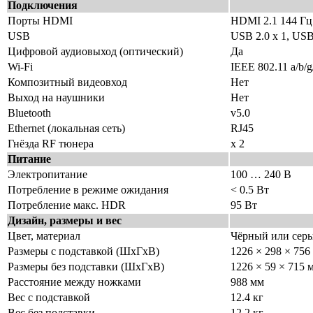
Подключения
Порты HDMI
HDMI 2.1 144 Гц 
USB
USB 2.0 х 1, USB
Цифровой аудиовыход (оптический)
Да
Wi-Fi
IEEE 802.11 a/b/g
Композитный видеовход
Нет
Выход на наушники
Нет
Bluetooth
v5.0
Ethernet (локальная сеть)
RJ45
Гнёзда RF тюнера
х 2
Питание
Электропитание
100 … 240 В
Потребление в режиме ожидания
< 0.5 Вт
Потребление макс. HDR
95 Вт
Дизайн, размеры и вес
Цвет, материал
Чёрный или сер
Размеры с подставкой (ШхГхВ)
1226 × 298 × 756
Размеры без подставки (ШхГхВ)
1226 × 59 × 715 
Расстояние между ножками
988 мм
Вес с подставкой
12.4 кг
Вес без подставки
12.2 кг