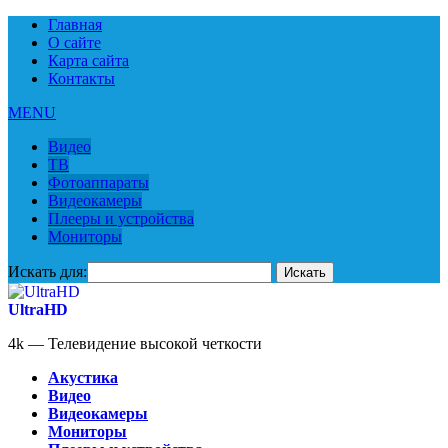
Главная
О сайте
Карта сайта
Контакты
MENU
Видео
ТВ
Фотоаппараты
Видеокамеры
Плееры и устройства
Мониторы
Искать для:
UltraHD
4k — Телевидение высокой четкости
Акустика
Видео
Видеокамеры
Мониторы