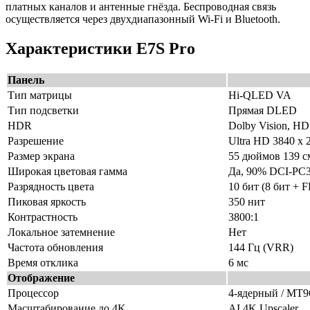
платных каналов и антенные гнёзда. Беспроводная связь
осуществляется через двухдиапазонный Wi-Fi и Bluetooth.
Характеристики E7S Pro
Панель
Тип матрицы
Hi-QLED VA
Тип подсветки
Прямая DLED
HDR
Dolby Vision, H
Разрешение
Ultra HD 3840 x 
Размер экрана
55 дюймов 139 с
Широкая цветовая гамма
Да, 90% DCI-PC
Разрядность цвета
10 бит (8 бит + 
Пиковая яркость
350 нит
Контрастность
3800:1
Локальное затемнение
Нет
Частота обновления
144 Гц (VRR)
Время отклика
6 мс
Отображение
Процессор
4-ядерный / MT9
Масштабирование до 4K
AI 4K Upscaler