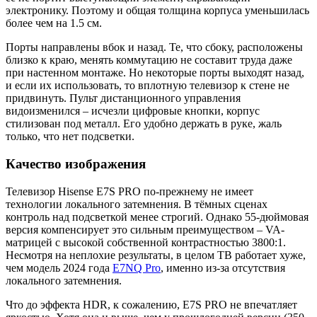
электронику. Поэтому и общая толщина корпуса уменьшилась
более чем на 1.5 см.
Порты направлены вбок и назад. Те, что сбоку, расположены
близко к краю, менять коммутацию не составит труда даже
при настенном монтаже. Но некоторые порты выходят назад,
и если их использовать, то вплотную телевизор к стене не
придвинуть. Пульт дистанционного управления
видоизменился – исчезли цифровые кнопки, корпус
стилизован под металл. Его удобно держать в руке, жаль
только, что нет подсветки.
Качество изображения
Телевизор Hisense E7S PRO по-прежнему не имеет
технологии локального затемнения. В тёмных сценах
контроль над подсветкой менее строгий. Однако 55-дюймовая
версия компенсирует это сильным преимуществом – VA-
матрицей с высокой собственной контрастностью 3800:1.
Несмотря на неплохие результаты, в целом ТВ работает хуже,
чем модель 2024 года
E7NQ Pro
, именно из-за отсутствия
локального затемнения.
Что до эффекта HDR, к сожалению, E7S PRO не впечатляет