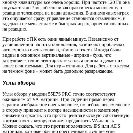
кнопку клавиатуры всё очень хорошо. При частоте 120 Гц она
опускается до 7 мс, обеспечивая практически мгновенную
реакцию телевизора на наши движения. В динамичных играх
это ощущается сразу: управление становится отзывчивым, и
задержка не мешает даже в быстрых играх, ориентированных
на реакцию.
При работе с ПК есть один явный минус. Независимо от
установленной частоты обновления, возникают проблемы с
читаемостью очень тонкого, тёмного текста. Иногда были
видны в основном вертикальные «штрихи» букв, что
затрудняет чтение некоторых текстов, а иногда и делает их
вовсе нечитаемыми. Для игр – отлично. Для работы с текстом
на тёмном фоне – может быть довольно раздражающе.
Углы обзора
Углы обзора у модели 55E7S PRO точно соответствуют
ожиданиям от VA-матрицы. При сидении прямо перед
экраном изображение очень хорошее, но небольшое смещение
в сторону приводит к потере насыщенности и заметному
снижению яркости. Это просто цена за высокую собственную
контрастность, которую может предложить VA-панель.
Можно сказать, что это противоположность IPS или ADS
матрицам, которые обычно обеспечивают лучшие углы