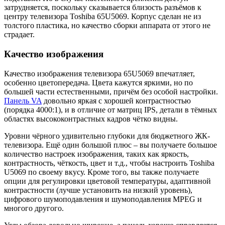
затрудняется, поскольку сказывается близость разъёмов к
центру телевизора Toshiba 65U5069. Корпус сделан не из
толстого пластика, но качество сборки аппарата от этого не
страдает.
Качество изображения
Качество изображения телевизора 65U5069 впечатляет,
особенно цветопередача. Цвета кажутся яркими, но по
большей части естественными, причём без особой настройки.
Панель VA
довольно яркая с хорошей контрастностью
(порядка 4000:1), и в отличие от матриц IPS, детали в тёмных
областях высококонтрастных кадров чётко видны.
Уровни чёрного удивительно глубоки для бюджетного ЖК-
телевизора. Ещё один большой плюс – вы получаете большое
количество настроек изображения, таких как яркость,
контрастность, чёткость, цвет и т.д., чтобы настроить Toshiba
U5069 по своему вкусу. Кроме того, вы также получаете
опции для регулировки цветовой температуры, адаптивной
контрастности (лучше установить на низкий уровень),
цифрового шумоподавления и шумоподавления MPEG и
многого другого.