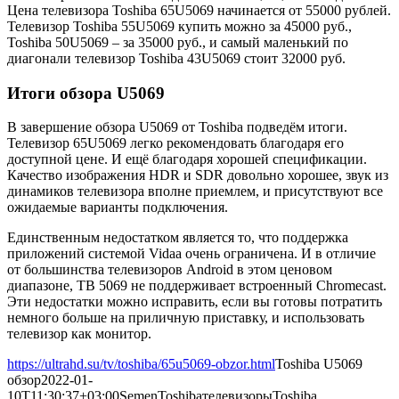
Цена телевизора Toshiba 65U5069 начинается от 55000 рублей.
Телевизор Toshiba 55U5069 купить можно за 45000 руб.,
Toshiba 50U5069 – за 35000 руб., и самый маленький по
диагонали телевизор Toshiba 43U5069 стоит 32000 руб.
Итоги обзора U5069
В завершение обзора U5069 от Toshiba подведём итоги.
Телевизор 65U5069 легко рекомендовать благодаря его
доступной цене. И ещё благодаря хорошей спецификации.
Качество изображения HDR и SDR довольно хорошее, звук из
динамиков телевизора вполне приемлем, и присутствуют все
ожидаемые варианты подключения.
Единственным недостатком является то, что поддержка
приложений системой Vidaa очень ограничена. И в отличие
от большинства телевизоров Android в этом ценовом
диапазоне, ТВ 5069 не поддерживает встроенный Chromecast.
Эти недостатки можно исправить, если вы готовы потратить
немного больше на приличную приставку, и использовать
телевизор как монитор.
https://ultrahd.su/tv/toshiba/65u5069-obzor.html
Toshiba U5069
обзор
2022-01-
10T11:30:37+03:00
Semen
Toshiba
телевизоры
Toshiba