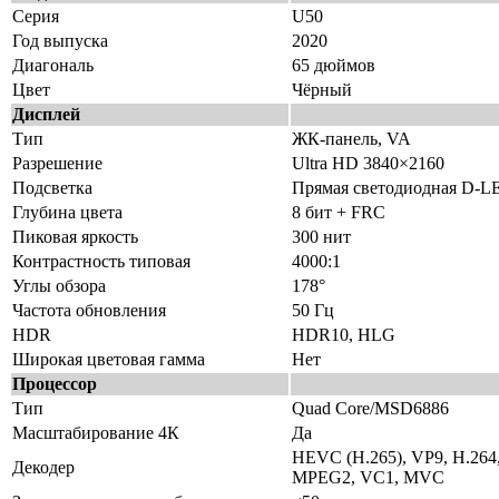
Серия
U50
Год выпуска
2020
Диагональ
65 дюймов
Цвет
Чёрный
Дисплей
Тип
ЖК-панель, VA
Разрешение
Ultra HD 3840×2160
Подсветка
Прямая светодиодная D-L
Глубина цвета
8 бит + FRC
Пиковая яркость
300 нит
Контрастность типовая
4000:1
Углы обзора
178°
Частота обновления
50 Гц
HDR
HDR10, HLG
Широкая цветовая гамма
Нет
Процессор
Тип
Quad Core/MSD6886
Масштабирование 4К
Да
HEVC (H.265), VP9, H.26
Декодер
MPEG2, VC1, MVC