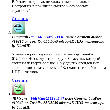
Работает гладенько, никаких затыков и глюков.
Настроился в принципе быстро и без особых
трудностей.
Ответить
Виталий
-
none
Comment author
27th Март 2022 в 19:03
#19215 on Toshiba 65U5069 обзор 4K HDR телевизора
by UltraHD
У меня второй год уже стоит Телевизор Тошиба
65U5069. Не скажу, что он круче Самсунга, который
стоит на четверть больше. Но у других брендов нет
альтернатив за такую цену с 4К, смарт тв и стабильным
UHD качеством
Ответить
4K+News
-
none
Comment author
30th Март 2022 в 16:47
#19243 on Toshiba 65U5069 обзор 4K HDR телевизора
by UltraHD