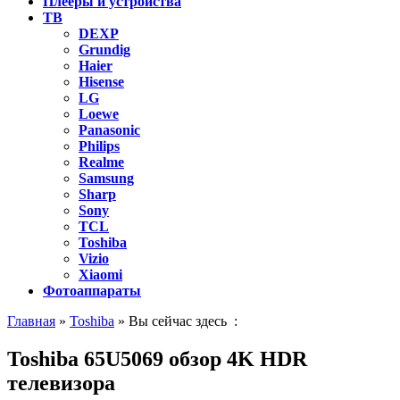
Плееры и устройства
ТВ
DEXP
Grundig
Haier
Hisense
LG
Loewe
Panasonic
Philips
Realme
Samsung
Sharp
Sony
TCL
Toshiba
Vizio
Xiaomi
Фотоаппараты
Главная
»
Toshiba
» Вы сейчас здесь :
Toshiba 65U5069 обзор 4K HDR
телевизора