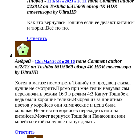
Андрей
-
none
Comment author
12th Май 2023 в 20:11
#22812 on Toshiba 65U5069 обзор 4K HDR
телевизора by UltraHD
Как это вернулась Тошиба если её делают китайсы
и тюрки.Всё тю тю.
Ответить
Андрей
-
none
Comment author
12th Май 2023 в 20:16
#22813 on Toshiba 65U5069 обзор 4K HDR телевизора
by UltraHD
Хотел в магазе посмотреть Тошибу но продавец сказал
лучше не смотрите.Прямо при мне телик надумал сам
переключить режим 16:9 в режим 4:3.Капут Тошибе а
ведь были хорошие телики.Выбрал из за приятных
цветов у корейсев они химические и цена была
хорошая.Не чется на корейсев переходить или на
китайсев.Может вернутся Тошиба и Панасоник или
корейсыкитайсы лучше станут делать
Ответить