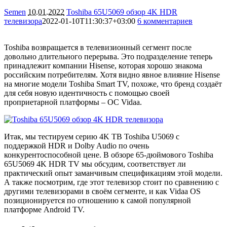
Semen
10.01.2022
Toshiba 65U5069 обзор 4K HDR
телевизора
2022-01-10T11:30:37+03:00
6 комментариев
8035
Toshiba возвращается в телевизионный сегмент после
довольно длительного перерыва. Это подразделение теперь
принадлежит компании Hisense, которая хорошо знакома
российским потребителям. Хотя видно явное влияние Hisense
на многие модели Toshiba Smart TV, похоже, что бренд создаёт
для себя новую идентичность с помощью своей
проприетарной платформы – ОС Vidaa.
Итак, мы тестируем серию 4K ТВ Toshiba U5069 с
поддержкой HDR и Dolby Audio по очень
конкурентоспособной цене. В обзоре 65-дюймового Toshiba
65U5069 4K HDR TV мы обсудим, соответствует ли
практический опыт заманчивым спецификациям этой модели.
А также посмотрим, где этот телевизор стоит по сравнению с
другими телевизорами в своём сегменте, и как Vidaa OS
позиционируется по отношению к самой популярной
платформе Android TV.