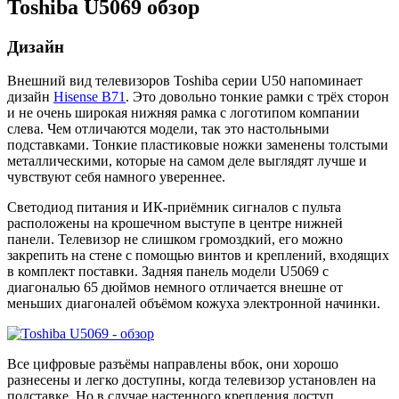
Toshiba U5069 обзор
Дизайн
Внешний вид телевизоров Toshiba серии U50 напоминает
дизайн
Hisense B71
. Это довольно тонкие рамки с трёх сторон
и не очень широкая нижняя рамка с логотипом компании
слева. Чем отличаются модели, так это настольными
подставками. Тонкие пластиковые ножки заменены толстыми
металлическими, которые на самом деле выглядят лучше и
чувствуют себя намного увереннее.
Светодиод питания и ИК-приёмник сигналов с пульта
расположены на крошечном выступе в центре нижней
панели. Телевизор не слишком громоздкий, его можно
закрепить на стене с помощью винтов и креплений, входящих
в комплект поставки. Задняя панель модели U5069 с
диагональю 65 дюймов немного отличается внешне от
меньших диагоналей объёмом кожуха электронной начинки.
Все цифровые разъёмы направлены вбок, они хорошо
разнесены и легко доступны, когда телевизор установлен на
подставке. Но в случае настенного крепления доступ