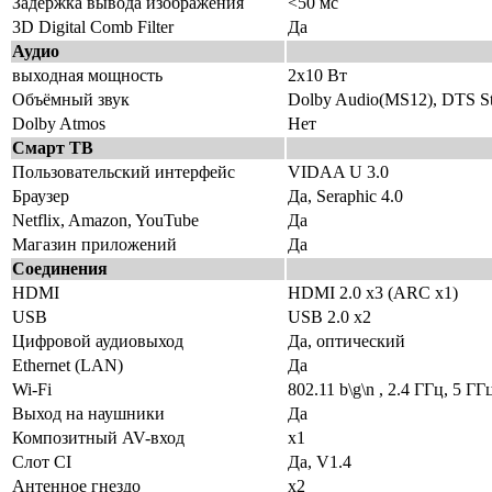
Задержка вывода изображения
<50 мс
3D Digital Comb Filter
Да
Аудио
выходная мощность
2х10 Вт
Объёмный звук
Dolby Audio(MS12), DTS S
Dolby Atmos
Нет
Смарт ТВ
Пользовательский интерфейс
VIDAA U 3.0
Браузер
Да, Seraphic 4.0
Netflix, Amazon, YouTube
Да
Магазин приложений
Да
Соединения
HDMI
HDMI 2.0 х3 (ARC х1)
USB
USB 2.0 х2
Цифровой аудиовыход
Да, оптический
Ethernet (LAN)
Да
Wi-Fi
802.11 b\g\n , 2.4 ГГц, 5 ГГ
Выход на наушники
Да
Композитный AV-вход
х1
Слот CI
Да, V1.4
Антенное гнездо
х2