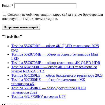
Email
*
Сохранить моё имя, email и адрес сайта в этом браузере для
последующих моих комментариев.
"Toshiba"
Toshiba 55Z670RE — обзор 4K QLED телевизора 2025
года
Toshiba 55Z870ME — обзор игрового телевизора Mini
LED
Toshiba 55Z670ME — обзор телевизора 4K QLED HDR
Toshiba 65X9900LE — обзор 4K OLED телевизора со
звуком REGZA 3.1.2
Toshiba 65C350LE — обзор бюджетного телевизора 2023
Toshiba 50C350KE — обзор безрамочного ЖК
телевизора 4K
Toshiba 55C450KE — обзор доступного QLED
телевизора 2022
Toshiba 43U7750EV из серии U77