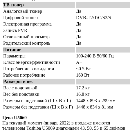
ТВ тюнер
Аналоговый тюнер
Да
Цифровой тюнер
DVB-T2/T/C/S2/S
Электронная программа
Да
Запись PVR
Да
Отложенный просмотр
Да
Родительский контроль
Да
Питание
Параметры
100-240 В 50/60 Гц
Класс энергоэффективности
A+
Потребление в ожидании
≤0.5 Вт
Рабочее потребление
160 Вт
Размеры и вес
Вес с подставкой
17.2 кг
Вес без подставки
16.8 кг
Размеры с подставкой (Ш х В х Г)
1448 x 893 x 299 мм
Размеры без подставки (Ш х В х Г)
1448 x 834 x 81 мм
Цена U5069
На текущий момент (январь 2022) в продаже имеются
телевизоры Toshiba U5069 диагоналей 43, 50, 55 и 65 дюймов.