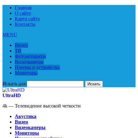
Главная
О сайте
Карта сайта
Контакты
MENU
Видео
ТВ
Фотоаппараты
Видеокамеры
Плееры и устройства
Мониторы
Искать для:
UltraHD
4k — Телевидение высокой четкости
Акустика
Видео
Видеокамеры
Мониторы