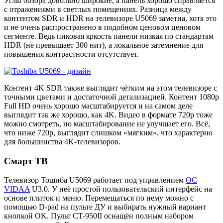
Углы обзора довольно широкие, а панель хорошо справляется
с отражениями в светлых помещениях. Разница между
контентом SDR и HDR на телевизоре U5069 заметна, хотя это
и не очень распространено в подобном ценовом ценовом
сегменте. Ведь пиковая яркость панели низкая по стандартам
HDR (не превышает 300 нит), а локальное затемнение для
повышения контрастности отсутствует.
Контент 4K SDR также выглядит чётким на этом телевизоре с
точными цветами и достаточной детализацией. Контент 1080p
Full HD очень хорошо масштабируется и на самом деле
выглядит так же хорошо, как 4K. Видео в формате 720p тоже
можно смотреть, но масштабирование не улучшает его. Всё,
что ниже 720p, выглядит слишком «мягким», что характерно
для большинства 4K-телевизоров.
Смарт ТВ
Телевизор Тошиба U5069 работает под управлением
ОС
VIDAA
U3.0. У неё простой пользовательский интерфейс на
основе плиток и меню. Перемещаться по нему можно с
помощью D-pad на пульте ДУ и выбирать нужный вариант
кнопкой OK. Пульт CT-950II оснащён полным набором