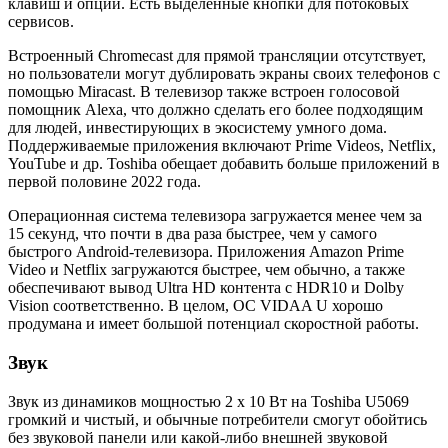
клавиш и опций. Есть выделенные кнопки для потоковых
сервисов.
Встроенный Chromecast для прямой трансляции отсутствует,
но пользователи могут дублировать экраны своих телефонов с
помощью Miracast. В телевизор также встроен голосовой
помощник Alexa, что должно сделать его более подходящим
для людей, инвестирующих в экосистему умного дома.
Поддерживаемые приложения включают Prime Videos, Netflix,
YouTube и др. Toshiba обещает добавить больше приложений в
первой половине 2022 года.
Операционная система телевизора загружается менее чем за
15 секунд, что почти в два раза быстрее, чем у самого
быстрого Android-телевизора. Приложения Amazon Prime
Video и Netflix загружаются быстрее, чем обычно, а также
обеспечивают вывод Ultra HD контента с HDR10 и Dolby
Vision соответственно. В целом, ОС VIDAA U хорошо
продумана и имеет большой потенциал скоростной работы.
Звук
Звук из динамиков мощностью 2 х 10 Вт на Toshiba U5069
громкий и чистый, и обычные потребители смогут обойтись
без звуковой панели или какой-либо внешней звуковой