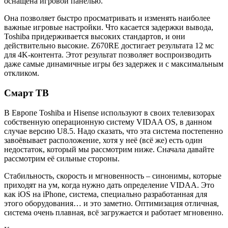
оснащена игровой панелью.
Она позволяет быстро просматривать и изменять наиболее
важные игровые настройки. Что касается задержки вывода,
Toshiba придерживается высоких стандартов, и они
действительно высокие. Z670RE достигает результата 12 мс
для 4K-контента. Этот результат позволяет воспроизводить
даже самые динамичные игры без задержек и с максимальным
откликом.
Смарт ТВ
В Европе Toshiba и Hisense используют в своих телевизорах
собственную операционную систему VIDAA OS, в данном
случае версию U8.5. Надо сказать, что эта система постепенно
завоёвывает расположение, хотя у неё (всё же) есть один
недостаток, который мы рассмотрим ниже. Сначала давайте
рассмотрим её сильные стороны.
Стабильность, скорость и мгновенность – синонимы, которые
приходят на ум, когда нужно дать определение VIDAA. Это
как iOS на iPhone, система, специально разработанная для
этого оборудования… и это заметно. Оптимизация отличная,
система очень плавная, всё загружается и работает мгновенно.