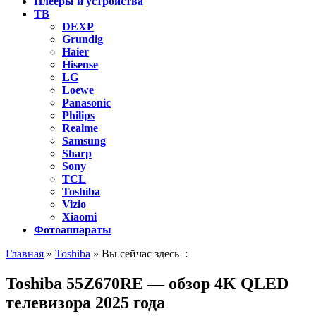
Плееры и устройства
ТВ
DEXP
Grundig
Haier
Hisense
LG
Loewe
Panasonic
Philips
Realme
Samsung
Sharp
Sony
TCL
Toshiba
Vizio
Xiaomi
Фотоаппараты
Главная
»
Toshiba
» Вы сейчас здесь :
Toshiba 55Z670RE — обзор 4K QLED
телевизора 2025 года