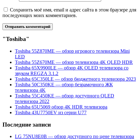
Сохранить моё имя, email и адрес сайта в этом браузере для
последующих моих комментариев.
"Toshiba"
Toshiba 55Z870ME — обзор игрового телевизора Mini
LED
Toshiba 55Z670ME — обзор телевизора 4K QLED HDR
Toshiba 65X9900LE — обзор 4K OLED телевизора со
звуком REGZA 3.1.2
Toshiba 65C350LE — обзор бюджетного телевизора 2023
Toshiba 50C350KE — обзор безрамочного ЖК
телевизора 4K
Toshiba 55C450KE — обзор доступного QLED
телевизора 2022
Toshiba 65U5069 обзор 4K HDR телевизора
Toshiba 43U7750EV из серии U77
Последние записи
LG 75NU8E0B — обзор доступного по цене телевизора