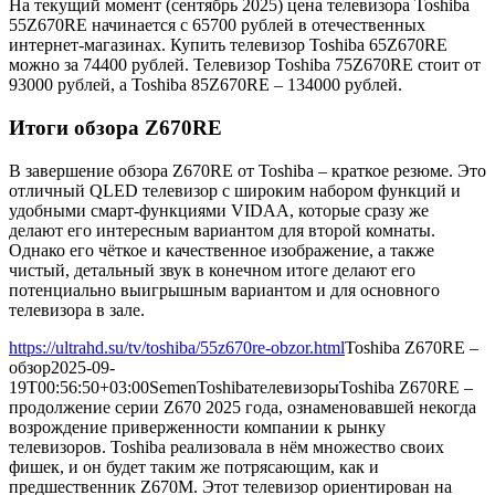
На текущий момент (сентябрь 2025) цена телевизора Toshiba
55Z670RE начинается с 65700 рублей в отечественных
интернет-магазинах. Купить телевизор Toshiba 65Z670RE
можно за 74400 рублей. Телевизор Toshiba 75Z670RE стоит от
93000 рублей, а Toshiba 85Z670RE – 134000 рублей.
Итоги обзора Z670RE
В завершение обзора Z670RE от Toshiba – краткое резюме. Это
отличный QLED телевизор с широким набором функций и
удобными смарт-функциями VIDAA, которые сразу же
делают его интересным вариантом для второй комнаты.
Однако его чёткое и качественное изображение, а также
чистый, детальный звук в конечном итоге делают его
потенциально выигрышным вариантом и для основного
телевизора в зале.
https://ultrahd.su/tv/toshiba/55z670re-obzor.html
Toshiba Z670RE –
обзор
2025-09-
19T00:56:50+03:00
Semen
Toshiba
телевизоры
Toshiba Z670RE –
продолжение серии Z670 2025 года, ознаменовавшей некогда
возрождение приверженности компании к рынку
телевизоров. Toshiba реализовала в нём множество своих
фишек, и он будет таким же потрясающим, как и
предшественник Z670M. Этот телевизор ориентирован на