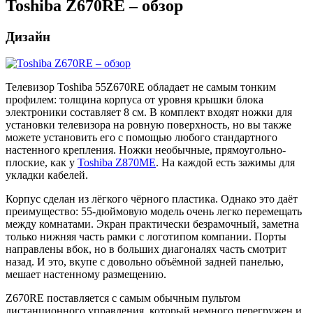
Toshiba Z670RE – обзор
Дизайн
Телевизор Toshiba 55Z670RE обладает не самым тонким
профилем: толщина корпуса от уровня крышки блока
электроники составляет 8 см. В комплект входят ножки для
установки телевизора на ровную поверхность, но вы также
можете установить его с помощью любого стандартного
настенного крепления. Ножки необычные, прямоугольно-
плоские, как у
Toshiba Z870ME
. На каждой есть зажимы для
укладки кабелей.
Корпус сделан из лёгкого чёрного пластика. Однако это даёт
преимущество: 55-дюймовую модель очень легко перемещать
между комнатами. Экран практически безрамочный, заметна
только нижняя часть рамки с логотипом компании. Порты
направлены вбок, но в больших диагоналях часть смотрит
назад. И это, вкупе с довольно объёмной задней панелью,
мешает настенному размещению.
Z670RE поставляется с самым обычным пультом
дистанционного управления, который немного перегружен и