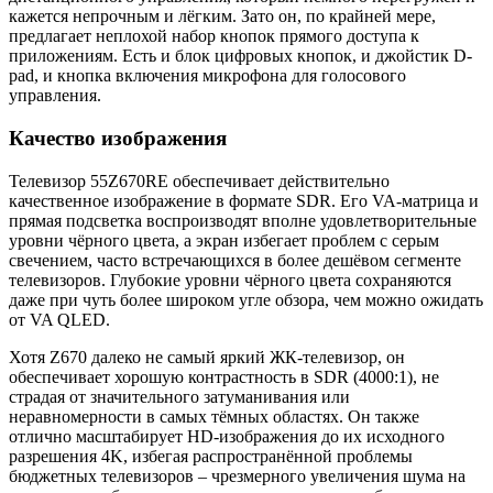
кажется непрочным и лёгким. Зато он, по крайней мере,
предлагает неплохой набор кнопок прямого доступа к
приложениям. Есть и блок цифровых кнопок, и джойстик D-
pad, и кнопка включения микрофона для голосового
управления.
Качество изображения
Телевизор 55Z670RE обеспечивает действительно
качественное изображение в формате SDR. Его VA-матрица и
прямая подсветка воспроизводят вполне удовлетворительные
уровни чёрного цвета, а экран избегает проблем с серым
свечением, часто встречающихся в более дешёвом сегменте
телевизоров. Глубокие уровни чёрного цвета сохраняются
даже при чуть более широком угле обзора, чем можно ожидать
от VA QLED.
Хотя Z670 далеко не самый яркий ЖК-телевизор, он
обеспечивает хорошую контрастность в SDR (4000:1), не
страдая от значительного затуманивания или
неравномерности в самых тёмных областях. Он также
отлично масштабирует HD-изображения до их исходного
разрешения 4K, избегая распространённой проблемы
бюджетных телевизоров – чрезмерного увеличения шума на