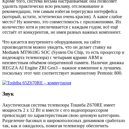
Кроме того, система весьма настраиваемая: она позволяет
удалить практически всю рекламу, отслеживание и
рекомендации, тем самым избегая перегрузки интерфейса
(который, кстати, эстетически очень красив). А какое слабое
место? Ну конечно, это совместимость с приложениями. Их
количество хотя и увеличивается с каждым годом, всё ещё
отстаёт от конкурентов, не имея разных важных компонент.
Что касается внутреннего оборудования, на сайте
производителя можно увидеть, что он делает ставку на
Mediatek MT9618G SOC (System On Chip, то есть процессор и
видеокарта телевизора) с четырьмя ядрами ARM и
неизвестным объёмом оперативной памяти. Наличие движка
REGZA AI Engine ZRI Gen3 – важное изменение к лучшему,
поскольку этот чип соответствует знаменитому Pentonic 800.
Звук
Акустическая система телевизора Тошиба Z670RE имеет
мощность 2 x 12 Вт и вместе с его видеопроцессором
превосходят по характеристикам свою ценовую категорию.
Разделение басовых и широкополосных динамиков сработало
так, как и ожидалось, помогая телевизору обеспечить