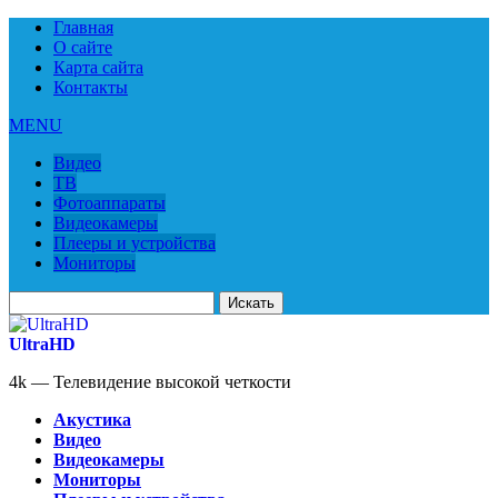
Главная
О сайте
Карта сайта
Контакты
MENU
Видео
ТВ
Фотоаппараты
Видеокамеры
Плееры и устройства
Мониторы
Искать
для:
UltraHD
4k — Телевидение высокой четкости
Акустика
Видео
Видеокамеры
Мониторы