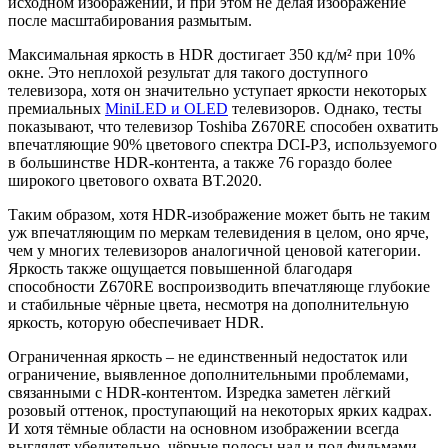
исходном изображении, и при этом не делая изображение
после масштабирования размытым.
Максимальная яркость в HDR достигает 350 кд/м² при 10%
окне. Это неплохой результат для такого доступного
телевизора, хотя он значительно уступает яркости некоторых
премиальных
MiniLED и OLED
телевизоров. Однако, тесты
показывают, что телевизор Toshiba Z670RE способен охватить
впечатляющие 90% цветового спектра DCI-P3, используемого
в большинстве HDR-контента, а также 76 гораздо более
широкого цветового охвата BT.2020.
Таким образом, хотя HDR-изображение может быть не таким
уж впечатляющим по меркам телевидения в целом, оно ярче,
чем у многих телевизоров аналогичной ценовой категории.
Яркость также ощущается повышенной благодаря
способности Z670RE воспроизводить впечатляюще глубокие
и стабильные чёрные цвета, несмотря на дополнительную
яркость, которую обеспечивает HDR.
Ограниченная яркость – не единственный недостаток или
ограничение, выявленное дополнительными проблемами,
связанными с HDR-контентом. Изредка заметен лёгкий
розовый оттенок, проступающий на некоторых ярких кадрах.
И хотя тёмные области на основном изображении всегда
выглядят убедительно, чёрные полосы над и под фильмами,