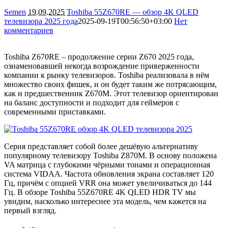
Semen
19.09.2025
Toshiba 55Z670RE — обзор 4K QLED
телевизора 2025 года
2025-09-19T00:56:50+03:00
Нет
комментариев
5459
Toshiba Z670RE – продолжение серии Z670 2025 года,
ознаменовавшей некогда возрождение приверженности
компании к рынку телевизоров. Toshiba реализовала в нём
множество своих фишек, и он будет таким же потрясающим,
как и предшественник Z670M. Этот телевизор ориентирован
на баланс доступности и подходит для геймеров с
современными приставками.
Серия представляет собой более дешёвую альтернативу
популярному телевизору Toshiba Z870M. В основу положена
VA матрица с глубокими чёрными тонами и операционная
система VIDAA. Частота обновления экрана составляет 120
Гц, причём с опцией VRR она может увеличиваться до 144
Гц. В обзоре Toshiba 55Z670RE 4K QLED HDR TV мы
увидим, насколько интереснее эта модель, чем кажется на
первый взгляд.