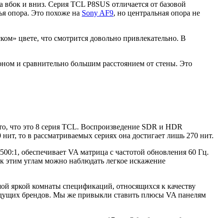
а вбок и вниз. Серия TCL P8SUS отличается от базовой
ья опора. Это похоже на
Sony AF9
, но центральная опора не
ом» цвете, что смотрится довольно привлекательно. В
лоном и сравнительно большим расстоянием от стены. Это
а то, что это 8 серия TCL. Воспроизведение SDR и HDR
0 нит, то в рассматриваемых сериях она достигает лишь 270 нит.
4500:1, обеспечивает VA матрица с частотой обновления 60 Гц.
 к этим углам можно наблюдать легкое искажение
ьшой яркой комнаты спецификаций, относящихся к качеству
 ведущих брендов. Мы же привыкли ставить плюсы VA панелям