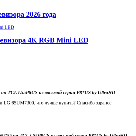
визора 2026 года
левизора 4K RGB Mini LED
 on TCL L55P8US из восьмой серии P8*US by UltraHD
 и LG 65UM7300, что лучше купить? Спасибо заранее
#9755 on TCL L55P8US из восьмой серии P8*US by UltraHD