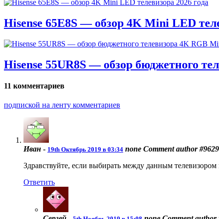
Hisense 65E8S — обзор 4K Mini LED теле
Hisense 55UR8S — обзор бюджетного те
11 комментариев
подпиской на ленту комментариев
Иван
-
none
Comment author #9629
19th Октябрь 2019 в 03:34
Здравствуйте, если выбирать между данным телевизором
Ответить
Сергей
-
none
Comment author 
5th Ноябрь 2019 в 15:08