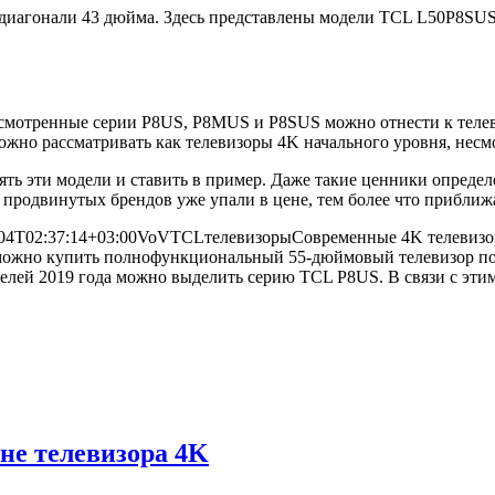
диагонали 43 дюйма. Здесь представлены модели TCL L50P8SUS 
ссмотренные серии P8US, P8MUS и P8SUS можно отнести к телев
но рассматривать как телевизоры 4K начального уровня, несмотр
ять эти модели и ставить в пример. Даже такие ценники определ
продвинутых брендов уже упали в цене, тем более что приближ
04T02:37:14+03:00
VoV
TCL
телевизоры
Современные 4K телевизор
 можно купить полнофункциональный 55-дюймовый телевизор по 
елей 2019 года можно выделить серию TCL P8US. В связи с этим
не телевизора 4K