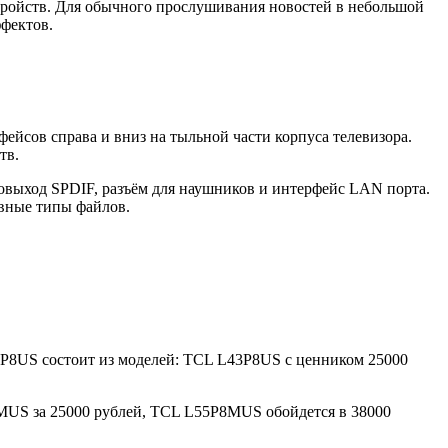
стройств. Для обычного прослушивания новостей в небольшой
ффектов.
йсов справа и вниз на тыльной части корпуса телевизора.
тв.
овыход SPDIF, разъём для наушников и интерфейс LAN порта.
овные типы файлов.
L P8US состоит из моделей: TCL L43P8US с ценником 25000
MUS за 25000 рублей, TCL L55P8MUS обойдется в 38000