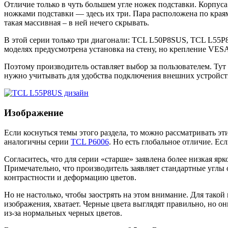
Отличие только в чуть большем угле ножек подставки. Корпуса
ножками подставки — здесь их три. Пара расположена по краям 
такая массивная – в ней нечего скрывать.
В этой серии только три диагонали: TCL L50P8SUS, TCL L55P
моделях предусмотрена установка на стену, но крепление VES
Поэтому производитель оставляет выбор за пользователем. Тут
нужно учитывать для удобства подключения внешних устройст
Изображение
Если коснуться темы этого раздела, то можно рассматривать э
аналогичны серии
TCL P6006
. Но есть глобальное отличие. Ес
Согласитесь, что для серии «старше» заявлена более низкая ярк
Примечательно, что производитель заявляет стандартные углы 
контрастности и деформацию цветов.
Но не настолько, чтобы заострять на этом внимание. Для тако
изображения, хватает. Черные цвета выглядят правильно, но о
из-за нормальных черных цветов.