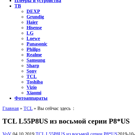
Плееры и устройства
ТВ
DEXP
Grundig
Haier
Hisense
LG
Loewe
Panasonic
Philips
Realme
Samsung
Sharp
Sony
TCL
Toshiba
Vizio
Xiaomi
Фотоаппараты
Главная
»
TCL
» Вы сейчас здесь :
TCL L55P8US из восьмой серии P8*US
VoV
04.10.2019
TCL L55P8US из восьмой серии P8*US
2019-10