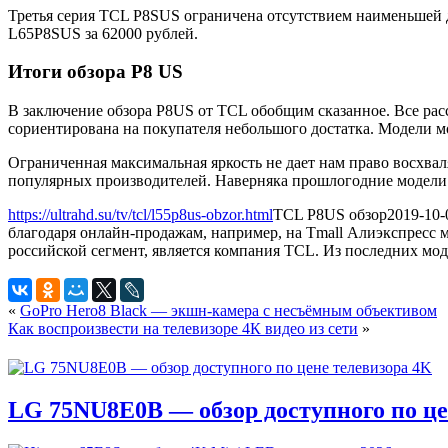
Третья серия TCL P8SUS ограничена отсутствием наименьшей 
L65P8SUS за 62000 рублей.
Итоги обзора P8 US
В заключение обзора P8US от TCL обобщим сказанное. Все ра
сориентирована на покупателя небольшого достатка. Модели мож
Ограниченная максимальная яркость не дает нам право восхвал
популярных производителей. Наверняка прошлогодние модели 
https://ultrahd.su/tv/tcl/l55p8us-obzor.html
TCL P8US обзор
2019-10-
благодаря онлайн-продажам, например, на Tmall Алиэкспресс
российской сегмент, является компания TCL. Из последних мод
«
GoPro Hero8 Black — экшн-камера с несъёмным объективом
Как воспроизвести на телевизоре 4К видео из сети
»
LG 75NU8E0B — обзор доступного по це