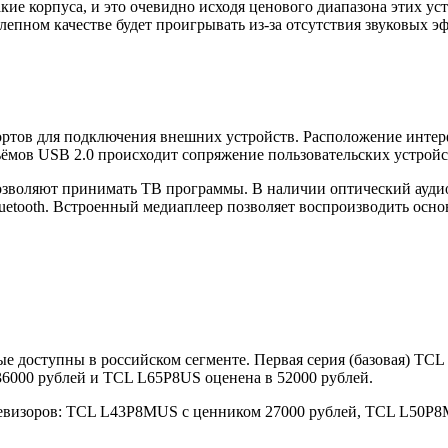
кие корпуса, и это очевидно исходя ценового диапазона этих у
лепном качестве будет проигрывать из-за отсутствия звуковых э
тов для подключения внешних устройств. Расположение интерфе
ъёмов USB 2.0 происходит сопряжение пользовательских устройс
позволяют принимать ТВ программы. В наличии оптический ауди
uetooth. Встроенный медиаплеер позволяет воспроизводить осн
ые доступны в российском сегменте. Первая серия (базовая) TC
36000 рублей и TCL L65P8US оценена в 52000 рублей.
левизоров: TCL L43P8MUS с ценником 27000 рублей, TCL L50P8