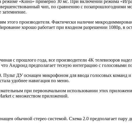
 в режиме «Кино» примерно 30 мс. При включении режима «Игра»
усовершенствованный чип, по сравнению с позапрошлогодними 
е затемнение.
лям этого производителя. Фактически наличие микродиммирован
ирование хорошо работает при входном разрешении 1080p, в ос
ачиная с прошлого года, все производители 4K телевизоров на
лее что Андроид предполагает тесную интеграцию с голосовыми п
9.0. Пульт ДУ оснащен микрофоном для ввода голосовых команд 
стала удобнее навигация по меню.
мательным при первоначальном использовании этих приложений 
y Market с множеством приложений.
щен обычной стерео системой. Схема 2.0 предполагает пару д