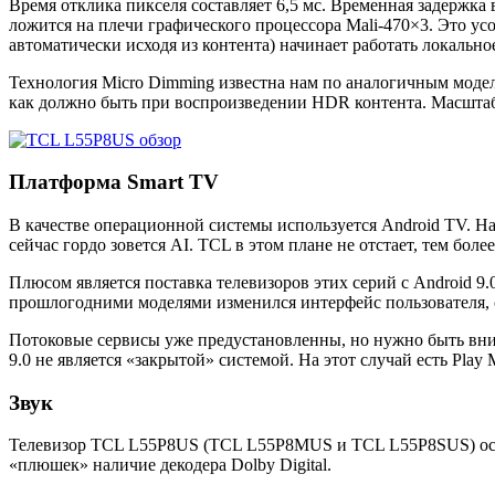
Время отклика пикселя составляет 6,5 мс. Временная задержка
ложится на плечи графического процессора Mali-470×3. Это 
автоматически исходя из контента) начинает работать локально
Технология Micro Dimming известна нам по аналогичным моде
как должно быть при воспроизведении HDR контента. Масштаб
Платформа Smart TV
В качестве операционной системы используется Android TV. Н
сейчас гордо зовется AI. TCL в этом плане не отстает, тем бо
Плюсом является поставка телевизоров этих серий с Android 
прошлогодними моделями изменился интерфейс пользователя, 
Потоковые сервисы уже предустановленны, но нужно быть вни
9.0 не является «закрытой» системой. На этот случай есть Pla
Звук
Телевизор TCL L55P8US (TCL L55P8MUS и TCL L55P8SUS) осна
«плюшек» наличие декодера Dolby Digital.