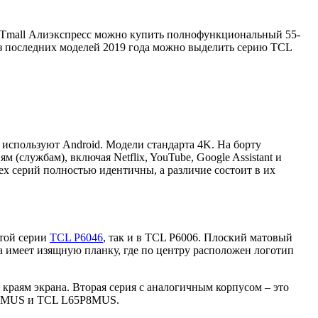
а Tmall Алиэкспресс можно купить полнофункциональный 55-
Из последних моделей 2019 года можно выделить серию TCL
V используют Android. Модели стандарта 4K. На борту
службам), включая Netflix, YouTube, Google Assistant и
ех серий полностью идентичны, а различие состоит в их
стой серии
TCL P6046
, так и в TCL P6006. Плоский матовый
а имеет изящную планку, где по центру расположен логотип
краям экрана. Вторая серия с аналогичным корпусом – это
P8MUS и TCL L65P8MUS.