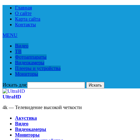
Главная
О сайте
Карта сайта
Контакты
MENU
Видео
ТВ
Фотоаппараты
Видеокамеры
Плееры и устройства
Мониторы
Искать для:
UltraHD
4k — Телевидение высокой четкости
Акустика
Видео
Видеокамеры
Мониторы