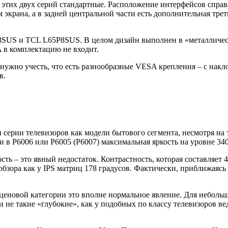
 этих двух серий стандартные. Расположение интерфейсов справ
экрана, а в задней центральной части есть дополнительная трет
8SUS и TCL L65P8SUS. В целом дизайн выполнен в «металлическ
A в комплектацию не входит.
 нужно учесть, что есть разнообразные VESA крепления – с нак
в.
ти серии телевизоров как модели бытового сегмента, несмотря н
ли в P6006 или P6005 (P6007) максимальная яркость на уровне 34
ость – это явный недостаток. Контрастность, которая составляет 
обзора как у IPS матриц 178 градусов. Фактически, приближаясь
й ценовой категории это вполне нормальное явление. Для небол
ни не такие «глубокие», как у подобных по классу телевизоров