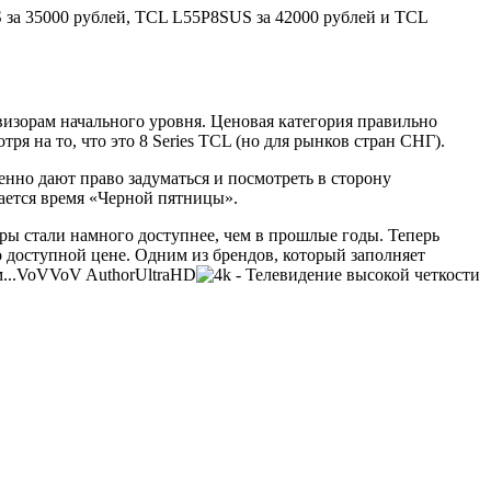
за 35000 рублей, TCL L55P8SUS за 42000 рублей и TCL
изорам начального уровня. Ценовая категория правильно
я на то, что это 8 Series TCL (но для рынков стран СНГ).
енно дают право задуматься и посмотреть в сторону
ается время «Черной пятницы».
ы стали намного доступнее, чем в прошлые годы. Теперь
доступной цене. Одним из брендов, который заполняет
...
VoV
VoV
Author
UltraHD