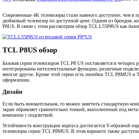
Современные 4K телевизоры стали намного доступнее, чем в 
дюймовый телевизор по доступной цене. Одним из брендов, ко
P8US. В связи с этим рассмотрим обзор TCL L55P8US как базо
TCL P8US обзор
Базовая серия телевизоров TCL P8 US поставляется в четырех р
интегрированы интеллектуальные функции, различные подключе
многое другое. Кроме этой серии есть линейки TCL P8MUS и TC
оформлении.
Дизайн
Если быть внимательным, то можно заметить стандартную кон
экран обрамляет сравнительно тонкий, выполненный под метал
компании с подсветкой.
Устойчивость конструкции корпуса достигается Y-образной па
телевизоры серии TCL P8MUS. В этом варианте также дост