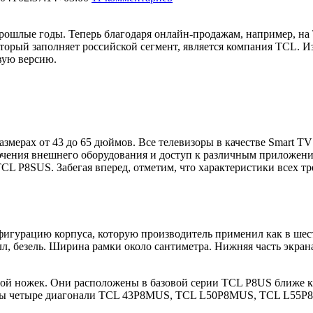
прошлые годы. Теперь благодаря онлайн-продажам, например, н
торый заполняет российской сегмент, является компания TCL. 
вую версию.
азмерах от 43 до 65 дюймов. Все телевизоры в качестве Smart T
ния внешнего оборудования и доступ к различным приложениям (
L P8SUS. Забегая вперед, отметим, что характеристики всех тр
фигурацию корпуса, которую производитель применил как в ше
л, безель. Ширина рамки около сантиметра. Нижняя часть экран
рой ножек. Они расположены в базовой серии TCL P8US ближе к 
упны четыре диагонали TCL 43P8MUS, TCL L50P8MUS, TCL L55