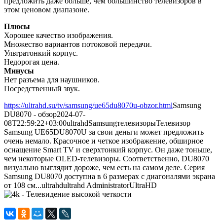
предложить даже больше, чем большинство телевизоров в
этом ценовом диапазоне.
Плюсы
Хорошее качество изображения.
Множество вариантов потоковой передачи.
Ультратонкий корпус.
Недорогая цена.
Минусы
Нет разъема для наушников.
Посредственный звук.
https://ultrahd.su/tv/samsung/ue65du8070u-obzor.html
Samsung
DU8070 - обзор
2024-07-
08T22:59:22+03:00
ultrahd
Samsung
телевизоры
Телевизор
Samsung UE65DU8070U за свои деньги может предложить
очень немало. Красочное и четкое изображение, обширное
оснащение Smart TV и сверхтонкий корпус. Он даже тоньше,
чем некоторые OLED-телевизоры. Соответственно, DU8070
визуально выглядит дороже, чем есть на самом деле. Серия
Samsung DU8070 доступна в 6 размерах с диагоналями экрана
от 108 см...
ultrahd
ultrahd
Administrator
UltraHD