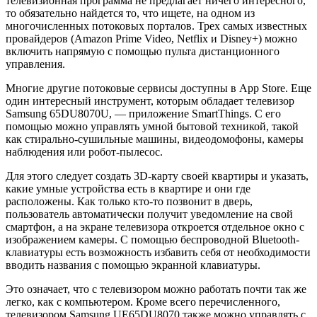
телевизионная программа не предлагает ничего интересного,
то обязательно найдется то, что ищете, на одном из
многочисленных потоковых порталов. Трех самых известных
провайдеров (Amazon Prime Video, Netflix и Disney+) можно
включить напрямую с помощью пульта дистанционного
управления.
Многие другие потоковые сервисы доступны в App Store. Еще
один интересный инструмент, которым обладает телевизор
Samsung 65DU8070U, — приложение SmartThings. С его
помощью можно управлять умной бытовой техникой, такой
как стирально-сушильные машины, видеодомофоны, камеры
наблюдения или робот-пылесос.
Для этого следует создать 3D-карту своей квартиры и указать,
какие умные устройства есть в квартире и они где
расположены. Как только кто-то позвонит в дверь,
пользователь автоматически получит уведомление на свой
смартфон, а на экране телевизора откроется отдельное окно с
изображением камеры. С помощью беспроводной Bluetooth-
клавиатуры есть возможность избавить себя от необходимости
вводить названия с помощью экранной клавиатуры.
Это означает, что с телевизором можно работать почти так же
легко, как с компьютером. Кроме всего перечисленного,
телевизором Samsung UE65DU8070 также можно управлять с