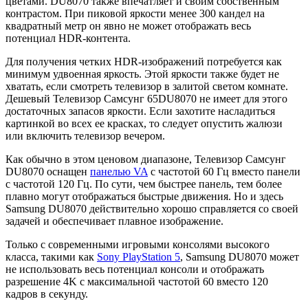
цветами. DU8070 также впечатляет и своим собственным
контрастом. При пиковой яркости менее 300 кандел на
квадратный метр он явно не может отображать весь
потенциал HDR-контента.
Для получения четких HDR-изображений потребуется как
минимум удвоенная яркость. Этой яркости также будет не
хватать, если смотреть телевизор в залитой светом комнате.
Дешевый Телевизор Самсунг 65DU8070 не имеет для этого
достаточных запасов яркости. Если захотите насладиться
картинкой во всех ее красках, то следует опустить жалюзи
или включить телевизор вечером.
Как обычно в этом ценовом диапазоне, Телевизор Самсунг
DU8070 оснащен
панелью VA
с частотой 60 Гц вместо панели
с частотой 120 Гц. По сути, чем быстрее панель, тем более
плавно могут отображаться быстрые движения. Но и здесь
Samsung DU8070 действительно хорошо справляется со своей
задачей и обеспечивает плавное изображение.
Только с современными игровыми консолями высокого
класса, такими как
Sony PlayStation 5
, Samsung DU8070 может
не использовать весь потенциал консоли и отображать
разрешение 4K с максимальной частотой 60 вместо 120
кадров в секунду.