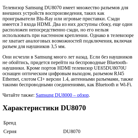
Телевизор Samsung DU8070 имеет множество разъемов для
внешних устройств воспроизведения, таких как
проигрыватели Blu-Ray или игровые приставки. Сзади
имеется 3 входа HDMI. Два из них доступны сбоку, еще один
расположен непосредственно сзади, но его нельзя
использовать при настенном креплении. Однако в телевизоре
не хватает аналоговых возможностей подключения, включая
разъем для наушников 3,5 мм.
Они исчезли в Samsung много лет назад. Если без наушников
не обойтись, придется перейти на беспроводные Bluetooth-
наушники. Кроме портов HDMI телевизор UE65DU8070U
оснащен оптическим цифровым выходом, разъемом RJ45
Ethernet, слотом CI+ версии 1.4, антенными разъемами, также
такими беспроводными соединениями, как Bluetooth и Wi-Fi.
Читайте также:
Samsung DU8000 – обзор
.
Характеристики DU8070
Бренд
Серия
DU8070