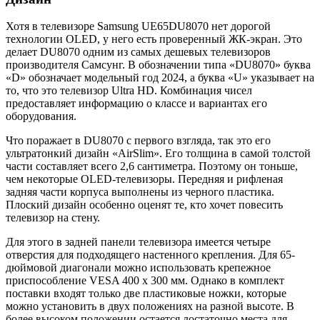
Хотя в телевизоре Samsung UE65DU8070 нет дорогой
технологии OLED, у него есть проверенный ЖК-экран. Это
делает DU8070 одним из самых дешевых телевизоров
производителя Самсунг. В обозначении типа «DU8070» буква
«D» обозначает модельный год 2024, а буква «U» указывает на
то, что это телевизор Ultra HD. Комбинация чисел
предоставляет информацию о классе и вариантах его
оборудования.
Что поражает в DU8070 с первого взгляда, так это его
ультратонкий дизайн «AirSlim». Его толщина в самой толстой
части составляет всего 2,6 сантиметра. Поэтому он тоньше,
чем некоторые OLED-телевизоры. Передняя и рифленая
задняя части корпуса выполнены из черного пластика.
Плоский дизайн особенно оценят те, кто хочет повесить
телевизор на стену.
Для этого в задней панели телевизора имеется четыре
отверстия для подходящего настенного крепления. Для 65-
дюймовой диагонали можно использовать крепежное
приспособление VESA 400 x 300 мм. Однако в комплект
поставки входят только две пластиковые ножки, которые
можно установить в двух положениях на разной высоте. В
более высоком положении остается достаточно места для