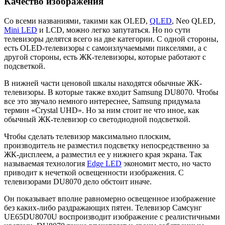
Качество изображения
Со всеми названиями, такими как OLED,
QLED
, Neo QLED,
Mini LED
и LCD, можно легко запутаться. Но по сути
телевизоры делятся всего на две категории. С одной стороны,
есть OLED-телевизоры с самоизлучаемыми пикселями, а с
другой стороны, есть ЖК-телевизоры, которые работают с
подсветкой.
В нижней части ценовой шкалы находятся обычные ЖК-
телевизоры. В которые также входит Samsung DU8070. Чтобы
все это звучало немного интереснее, Samsung придумала
термин «Crystal UHD». Но за ним стоит не что иное, как
обычный ЖК-телевизор со светодиодной подсветкой.
Чтобы сделать телевизор максимально плоским,
производитель не разместил подсветку непосредственно за
ЖК-дисплеем, а разместил ее у нижнего края экрана. Так
называемая технология
Edge LED
экономит место, но часто
приводит к нечеткой освещенности изображения. С
телевизорами DU8070 дело обстоит иначе.
Он показывает вполне равномерно освещенное изображение
без каких-либо раздражающих пятен. Телевизор Самсунг
UE65DU8070U воспроизводит изображение с реалистичными