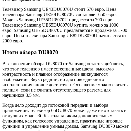
Телевизор Samsung UE43DU8070U стоит 570 евро. Цена
телевизора Samsung UE50DU8070U составляет 650 евро.
Модель Samsung UE55DU8070U продается за 790 евро.
Телевизор Samsung UE65DU8070U купить можно за 1000
евро. Samsung UE75DU8070U предлагается к продаже за 1700
евро. Цена телевизора Samsung UE85DU8070U начинается от
2000 евро.
Итоги обзора DU8070
В заключение обзора DU8070 от Samsung остается добавить,
что этот телевизор имеет естественные цвета, высокую
контрастность и плавное отображение движущегося
изображения. Звук средний, но для повседневного
использования вполне достаточен. Оснащение можно считать
полным, если не считать отсутствующего разъема для
наушников 3,5 мм.
Когда дело доходит до потоковой передачи и выбора
приложений, телевизор 65DU8070 может даже не отставать и
от лучших моделей. Благодаря таким дополнительным
функциям, как голосовое управление, практичные игровые
функции и управление умным домом, Samsung DU8070 может