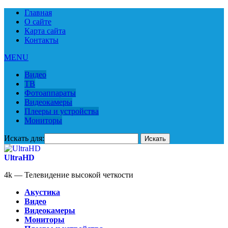
Главная
О сайте
Карта сайта
Контакты
MENU
Видео
ТВ
Фотоаппараты
Видеокамеры
Плееры и устройства
Мониторы
Искать для:
UltraHD
4k — Телевидение высокой четкости
Акустика
Видео
Видеокамеры
Мониторы