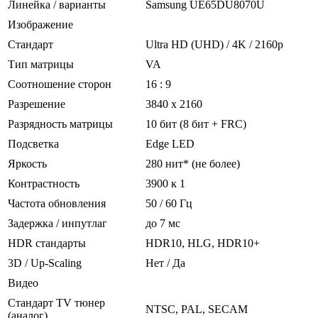
Линейка / варианты
Samsung UE65DU8070U
Изображение
Стандарт
Ultra HD (UHD) / 4K / 2160p
Тип матрицы
VA
Соотношение сторон
16 : 9
Разрешение
3840 x 2160
Разрядность матрицы
10 бит (8 бит + FRC)
Подсветка
Edge LED
Яркость
280 нит* (не более)
Контрастность
3900 к 1
Частота обновления
50 / 60 Гц
Задержка / инпутлаг
до 7 мс
HDR стандарты
HDR10, HLG, HDR10+
3D / Up-Scaling
Нет / Да
Видео
Стандарт TV тюнер
NTSC, PAL, SECAM
(аналог)