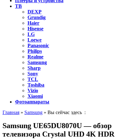
Плееры и устройства
ТВ
DEXP
Grundig
Haier
Hisense
LG
Loewe
Panasonic
Philips
Realme
Samsung
Sharp
Sony
TCL
Toshiba
Vizio
Xiaomi
Фотоаппараты
Главная
»
Samsung
» Вы сейчас здесь :
Samsung UE65DU8070U — обзор
телевизора Crystal UHD 4K HDR