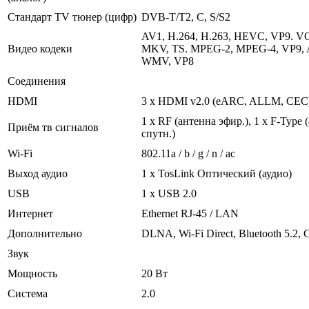
Стандарт TV тюнер (цифр)
DVB-T/T2, C, S/S2
AV1, H.264, H.263, HEVC, VP9. VO
Видео кодеки
MKV, TS. MPEG-2, MPEG-4, VP9, 
WMV, VP8
Соединения
HDMI
3 x HDMI v2.0 (eARC, ALLM, CEC
1 x RF (антенна эфир.), 1 х F-Type 
Приём тв сигналов
спутн.)
Wi-Fi
802.11a / b / g / n / ac
Выход аудио
1 x TosLink Оптический (аудио)
USB
1 x USB 2.0
Интернет
Ethernet RJ-45 / LAN
Дополнительно
DLNA, Wi-Fi Direct, Bluetooth 5.2, 
Звук
Мощность
20 Вт
Система
2.0