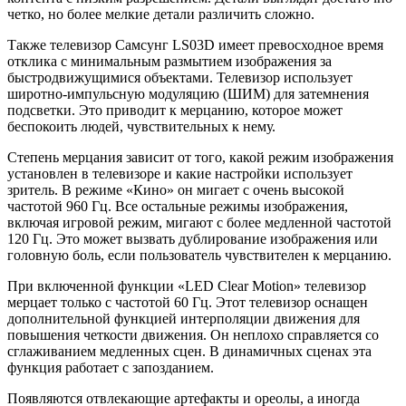
четко, но более мелкие детали различить сложно.
Также телевизор Самсунг LS03D имеет превосходное время
отклика с минимальным размытием изображения за
быстродвижущимися объектами. Телевизор использует
широтно-импульсную модуляцию (ШИМ) для затемнения
подсветки. Это приводит к мерцанию, которое может
беспокоить людей, чувствительных к нему.
Степень мерцания зависит от того, какой режим изображения
установлен в телевизоре и какие настройки использует
зритель. В режиме «Кино» он мигает с очень высокой
частотой 960 Гц. Все остальные режимы изображения,
включая игровой режим, мигают с более медленной частотой
120 Гц. Это может вызвать дублирование изображения или
головную боль, если пользователь чувствителен к мерцанию.
При включенной функции «LED Clear Motion» телевизор
мерцает только с частотой 60 Гц. Этот телевизор оснащен
дополнительной функцией интерполяции движения для
повышения четкости движения. Он неплохо справляется со
сглаживанием медленных сцен. В динамичных сценах эта
функция работает с запозданием.
Появляются отвлекающие артефакты и ореолы, а иногда