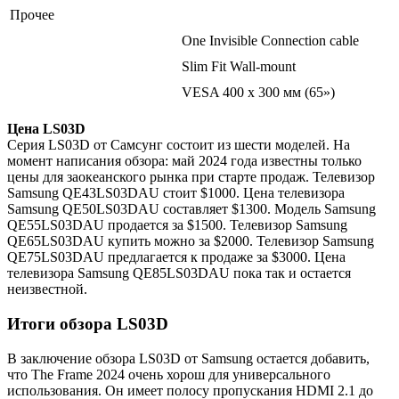
Прочее
One Invisible Connection cable
Slim Fit Wall-mount
VESA 400 x 300 мм (65»)
Цена LS03D
Серия LS03D от Самсунг состоит из шести моделей. На
момент написания обзора: май 2024 года известны только
цены для заокеанского рынка при старте продаж. Телевизор
Samsung QE43LS03DAU стоит $1000. Цена телевизора
Samsung QE50LS03DAU составляет $1300. Модель Samsung
QE55LS03DAU продается за $1500. Телевизор Samsung
QE65LS03DAU купить можно за $2000. Телевизор Samsung
QE75LS03DAU предлагается к продаже за $3000. Цена
телевизора Samsung QE85LS03DAU пока так и остается
неизвестной.
Итоги обзора LS03D
В заключение обзора LS03D от Samsung остается добавить,
что The Frame 2024 очень хорош для универсального
использования. Он имеет полосу пропускания HDMI 2.1 до