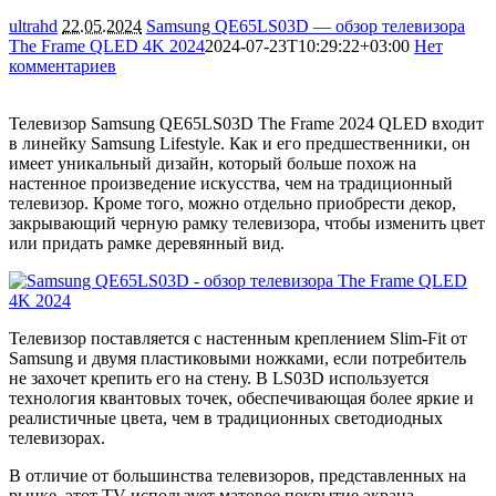
ultrahd
22.05.2024
Samsung QE65LS03D — обзор телевизора
The Frame QLED 4K 2024
2024-07-23T10:29:22+03:00
Нет
комментариев
6098
Телевизор Samsung QE65LS03D The Frame 2024 QLED входит
в линейку Samsung Lifestyle. Как и его предшественники, он
имеет уникальный дизайн, который больше похож на
настенное произведение искусства, чем на традиционный
телевизор. Кроме того, можно отдельно приобрести декор,
закрывающий черную рамку телевизора, чтобы изменить цвет
или придать рамке деревянный вид.
Телевизор поставляется с настенным креплением Slim-Fit от
Samsung и двумя пластиковыми ножками, если потребитель
не захочет крепить его на стену. В LS03D используется
технология квантовых точек, обеспечивающая более яркие и
реалистичные цвета, чем в традиционных светодиодных
телевизорах.
В отличие от большинства телевизоров, представленных на
рынке, этот TV использует матовое покрытие экрана,