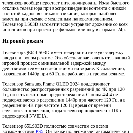
телевизор вообще перестает интерполировать. Из-за быстрого
отклика телевизора при воспроизведении контента с низкой
частотой кадров возникают заикания, которые наиболее
заметны при съемке с медленным панорамированием.
Телевизор LS03D автоматически устраняет дрожание со всех
источников при просмотре фильмов или шоу в формате 24p.
Игровой режим
Телевизор QE65LS03D имеет невероятно низкую задержку
ввода в игровом режиме. Это обеспечивает очень отзывчивый
игровой процесс с минимальной задержкой между
действиями геймера и действиями на экране. К сожалению,
разрешение 1440p при 60 Гц не работает в игровом режиме.
Телевизор Samsung Frame QLED 2024 поддерживает
большинство распространенных разрешений до 4K при 120
Гц, но есть некоторые предостережения. Chroma 4:4:4 не
поддерживается в разрешении 1440p при частоте 120 Гц, а в
разрешении 4K при частоте 120 Гц время от времени
случаются отключения, когда телевизор подключен к ПК с
видеокартой NVIDIA.
Телевизор 65LS03D полностью совместим со всеми
возможностями
PS5
. Он также поддерживает автоматический