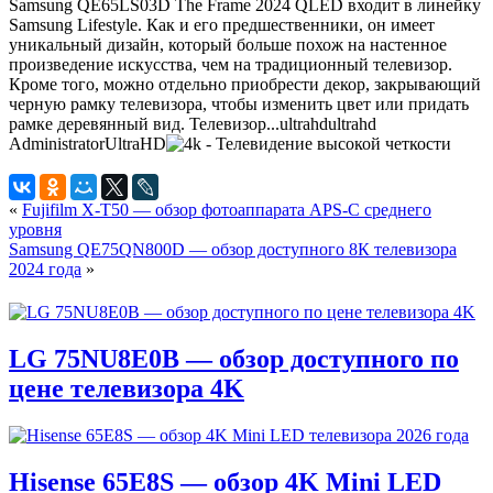
Samsung QE65LS03D The Frame 2024 QLED входит в линейку
Samsung Lifestyle. Как и его предшественники, он имеет
уникальный дизайн, который больше похож на настенное
произведение искусства, чем на традиционный телевизор.
Кроме того, можно отдельно приобрести декор, закрывающий
черную рамку телевизора, чтобы изменить цвет или придать
рамке деревянный вид. Телевизор...
ultrahd
ultrahd
Administrator
UltraHD
«
Fujifilm X-T50 — обзор фотоаппарата APS-C среднего
уровня
Samsung QE75QN800D — обзор доступного 8К телевизора
2024 года
»
LG 75NU8E0B — обзор доступного по
цене телевизора 4K
Hisense 65E8S — обзор 4K Mini LED