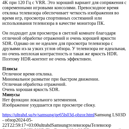
4K при 120 Гц с VRR. Это хороший вариант для сопряжения с
современными игровыми консолями. Превосходное время
отклика телевизора обеспечивает четкость изображения во
время игр, просмотра спортивных состязаний или
использования телевизора в качестве монитора ПК.
Он подходит для просмотра в светлой комнате благодаря
отличной обработке отражений и очень хорошей яркости
SDR. Однако он не идеален для просмотра телевизора с
друзьями из-за узких углов обзора. У телевизора не идеальная,
но очень неплохая контрастность и такая же яркость HDR.
Поэтому HDR-контент не очень эффективен.
Плюсы
Отличное время отклика.
Минимальное размытие при быстром движении.
Отличная обработка отражений.
Очень хорошая яркость SDR.
Минусы
Нет функции локального затемнения.
Изображение ухудшается при просмотре сбоку.
https://ultrahd.su/tv/samsung/qe65ls03d-obzor.html
Samsung LS03D
- обзор
2024-05-
22T22:59:17+03:00
ultrahd
Samsung
телевизоры
Телевизор