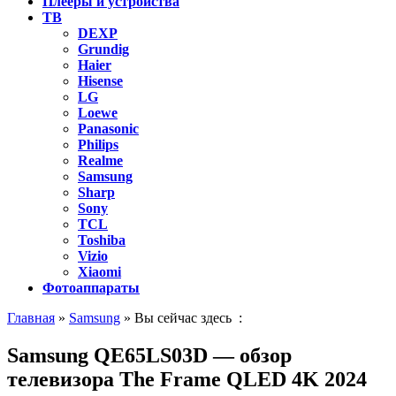
Плееры и устройства
ТВ
DEXP
Grundig
Haier
Hisense
LG
Loewe
Panasonic
Philips
Realme
Samsung
Sharp
Sony
TCL
Toshiba
Vizio
Xiaomi
Фотоаппараты
Главная
»
Samsung
» Вы сейчас здесь :
Samsung QE65LS03D — обзор
телевизора The Frame QLED 4K 2024