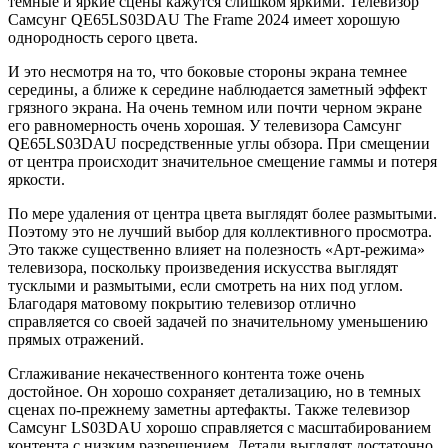
темные и яркие сцены кажутся слишком яркими. Телевизор
Самсунг QE65LS03DAU The Frame 2024 имеет хорошую
однородность серого цвета.
И это несмотря на то, что боковые стороны экрана темнее
середины, а ближе к середине наблюдается заметный эффект
грязного экрана. На очень темном или почти черном экране
его равномерность очень хорошая. У телевизора Самсунг
QE65LS03DAU посредственные углы обзора. При смещении
от центра происходит значительное смещение гаммы и потеря
яркости.
По мере удаления от центра цвета выглядят более размытыми.
Поэтому это не лучший выбор для коллективного просмотра.
Это также существенно влияет на полезность «Арт-режима»
телевизора, поскольку произведения искусства выглядят
тусклыми и размытыми, если смотреть на них под углом.
Благодаря матовому покрытию телевизор отлично
справляется со своей задачей по значительному уменьшению
прямых отражений.
Сглаживание некачественного контента тоже очень
достойное. Он хорошо сохраняет детализацию, но в темных
сценах по-прежнему заметны артефакты. Также телевизор
Самсунг LS03DAU хорошо справляется с масштабированием
контента с низким разрешением. Детали выглядят достаточно