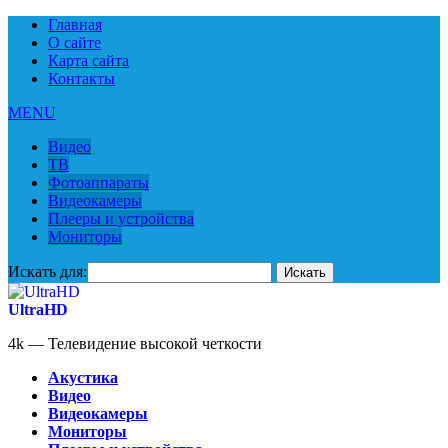
Главная
О сайте
Карта сайта
Контакты
MENU
Видео
ТВ
Фотоаппараты
Видеокамеры
Плееры и устройства
Мониторы
Искать для:
UltraHD
4k — Телевидение высокой четкости
Акустика
Видео
Видеокамеры
Мониторы