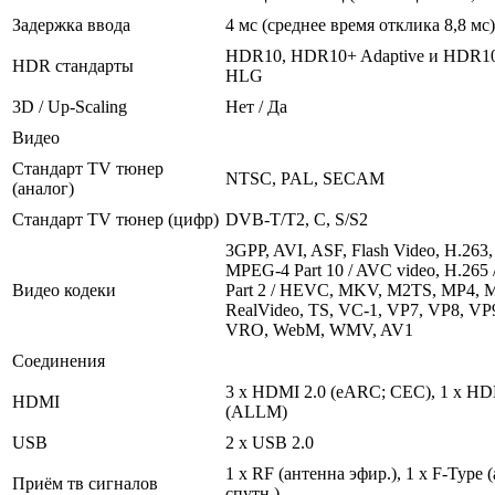
Задержка ввода
4 мс (среднее время отклика 8,8 мс)
HDR10, HDR10+ Adaptive и HDR10
HDR стандарты
HLG
3D / Up-Scaling
Нет / Да
Видео
Стандарт TV тюнер
NTSC, PAL, SECAM
(аналог)
Стандарт TV тюнер (цифр)
DVB-T/T2, C, S/S2
3GPP, AVI, ASF, Flash Video, H.263,
MPEG-4 Part 10 / AVC video, H.26
Видео кодеки
Part 2 / HEVC, MKV, M2TS, MP4, 
RealVideo, TS, VC-1, VP7, VP8, V
VRO, WebM, WMV, AV1
Соединения
3 x HDMI 2.0 (eARC; CEC), 1 x HD
HDMI
(ALLM)
USB
2 x USB 2.0
1 x RF (антенна эфир.), 1 х F-Type 
Приём тв сигналов
спутн.)