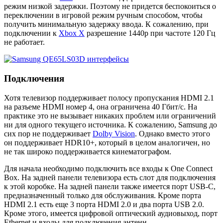
режим низкой задержки. Поэтому не придется беспокоиться о
переключении в игровой режим ручным способом, чтобы
получить минимальную задержку ввода. К сожалению, при
подключении к
Xbox X
разрешение 1440p при частоте 120 Гц
не работает.
Подключения
Хотя телевизор поддерживает полосу пропускания HDMI 2.1
на разъеме HDMI номер 4, она ограничена 40 Гбит/с. На
практике это не вызывает никаких проблем или ограничений
ни для одного текущего источника. К сожалению, Samsung до
сих пор не поддерживает
Dolby Vision
. Однако вместо этого
он поддерживает HDR10+, который в целом аналогичен, но
не так широко поддерживается кинематографом.
Для начала необходимо подключить все входы к One Connect
Box. На задней панели телевизора есть слот для подключения
к этой коробке. На задней панели также имеется порт USB-C,
предназначенный только для обслуживания. Кроме порта
HDMI 2.1 есть еще 3 порта HDMI 2.0 и два порта USB 2.0.
Кроме этого, имеется цифровой оптический аудиовыход, порт
Ethernet и входы для подключения антенн.