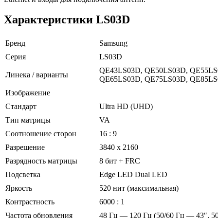
Характеристики LS03D
Бренд
Samsung
Серия
LS03D
QE43LS03D, QE50LS03D, QE55LS
Линека / варианты
QE65LS03D, QE75LS03D, QE85L
Изображение
Стандарт
Ultra HD (UHD)
Тип матрицы
VA
Соотношение сторон
16 : 9
Разрешение
3840 x 2160
Разрядность матрицы
8 бит + FRC
Подсветка
Edge LED Dual LED
Яркость
520 нит (максимальная)
Контрастность
6000 : 1
Частота обновления
48 Гц — 120 Гц (50/60 Гц — 43″, 50