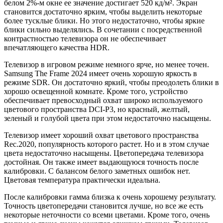
белом 2%-м окне ее значение достигает 520 кд/м². Экран
становится достаточно ярким, чтобы выделить некоторые
более тусклые блики. Но этого недостаточно, чтобы яркие
блики сильно выделялись. В сочетании с посредственной
контрастностью телевизора он не обеспечивает
впечатляющего качества HDR.
Телевизор в игровом режиме немного ярче, но менее точен.
Samsung The Frame 2024 имеет очень хорошую яркость в
режиме SDR. Он достаточно яркий, чтобы преодолеть блики в
хорошо освещенной комнате. Кроме того, устройство
обеспечивает превосходный охват широко используемого
цветового пространства DCI-P3, но красный, желтый,
зеленый и голубой цвета при этом недостаточно насыщены.
Телевизор имеет хороший охват цветового пространства
Rec.2020, популярность которого растет. Но и в этом случае
цвета недостаточно насыщены. Цветопередача телевизора
достойная. Он также имеет выдающуюся точность после
калибровки. С балансом белого заметных ошибок нет.
Цветовая температура практически идеальна.
После калибровки гамма близка к очень хорошему результату.
Точность цветопередачи становится лучше, но все же есть
некоторые неточности со всеми цветами. Кроме того, очень