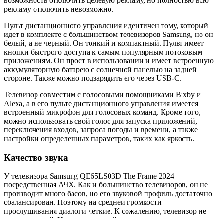
возможность отключить целевую рекламу, но полностью всю
рекламу отключить невозможно.
Пульт дистанционного управления идентичен тому, который
идет в комплекте с большинством телевизоров Samsung, но он
белый, а не черный. Он тонкий и компактный. Пульт имеет
кнопки быстрого доступа к самым популярным потоковым
приложениям. Он прост в использовании и имеет встроенную
аккумуляторную батарею с солнечной панелью на задней
стороне. Также можно подзарядить его через USB-C.
Телевизор совместим с голосовыми помощниками Bixby и
Alexa, а в его пульте дистанционного управления имеется
встроенный микрофон для голосовых команд. Кроме того,
можно использовать свой голос для запуска приложений,
переключения входов, запроса погоды и времени, а также
настройки определенных параметров, таких как яркость.
Качество звука
У телевизора Samsung QE65LS03D The Frame 2024
посредственная АЧХ. Как и большинство телевизоров, он не
производит много басов, но его звуковой профиль достаточно
сбалансирован. Поэтому на средней громкости
прослушивания диалоги четкие. К сожалению, телевизор не