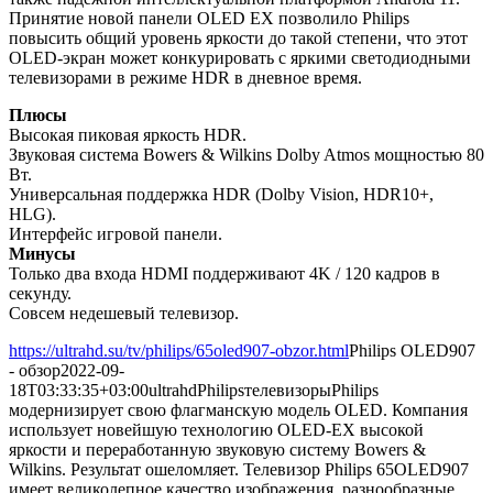
Принятие новой панели OLED EX позволило Philips
повысить общий уровень яркости до такой степени, что этот
OLED-экран может конкурировать с яркими светодиодными
телевизорами в режиме HDR в дневное время.
Плюсы
Высокая пиковая яркость HDR.
Звуковая система Bowers & Wilkins Dolby Atmos мощностью 80
Вт.
Универсальная поддержка HDR (Dolby Vision, HDR10+,
HLG).
Интерфейс игровой панели.
Минусы
Только два входа HDMI поддерживают 4K / 120 кадров в
секунду.
Совсем недешевый телевизор.
https://ultrahd.su/tv/philips/65oled907-obzor.html
Philips OLED907
- обзор
2022-09-
18T03:33:35+03:00
ultrahd
Philips
телевизоры
Philips
модернизирует свою флагманскую модель OLED. Компания
использует новейшую технологию OLED-EX высокой
яркости и переработанную звуковую систему Bowers &
Wilkins. Результат ошеломляет. Телевизор Philips 65OLED907
имеет великолепное качество изображения, разнообразные