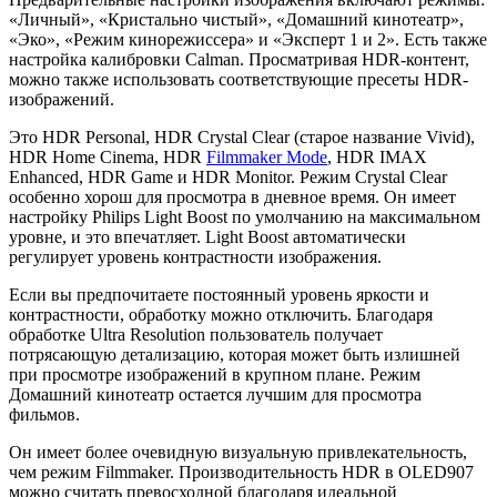
«Личный», «Кристально чистый», «Домашний кинотеатр»,
«Эко», «Режим кинорежиссера» и «Эксперт 1 и 2». Есть также
настройка калибровки Calman. Просматривая HDR-контент,
можно также использовать соответствующие пресеты HDR-
изображений.
Это HDR Personal, HDR Crystal Clear (старое название Vivid),
HDR Home Cinema, HDR
Filmmaker Mode
, HDR IMAX
Enhanced, HDR Game и HDR Monitor. Режим Crystal Clear
особенно хорош для просмотра в дневное время. Он имеет
настройку Philips Light Boost по умолчанию на максимальном
уровне, и это впечатляет. Light Boost автоматически
регулирует уровень контрастности изображения.
Если вы предпочитаете постоянный уровень яркости и
контрастности, обработку можно отключить. Благодаря
обработке Ultra Resolution пользователь получает
потрясающую детализацию, которая может быть излишней
при просмотре изображений в крупном плане. Режим
Домашний кинотеатр остается лучшим для просмотра
фильмов.
Он имеет более очевидную визуальную привлекательность,
чем режим Filmmaker. Производительность HDR в OLED907
можно считать превосходной благодаря идеальной