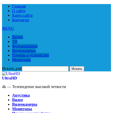
Главная
О сайте
Карта сайта
Контакты
MENU
Видео
ТВ
Фотоаппараты
Видеокамеры
Плееры и устройства
Мониторы
Искать для:
UltraHD
4k — Телевидение высокой четкости
Акустика
Видео
Видеокамеры
Мониторы