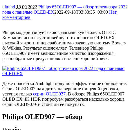
ultrahd
18.09.2022
Philips 65OLED907 — обзор телевизора 2022
года с панелью OLED-EX
2022-09-18T03:33:35+03:00
Нет
комментариев
8206
Philips модернизирует свою флагманскую модель OLED.
Компания использует новейшую технологию OLED-EX
высокой яркости и переработанную звуковую систему Bowers
& Wilkins. Результат ошеломляет. Телевизор Philips
65OLED907 имеет великолепное качество изображения,
разнообразные предустановки и очень хороший звук.
Даже подсветка Ambilight получила эффективное обновление.
Серия OLED907 находится на вершине пищевой цепочки,
уступая только
серии OLED937
. В обзоре Philips 65OLED907
OLED EX 4K HDR попробуем разобраться насколько хороша
серия OLED907+ и стоит ли ее покупать.
Philips OLED907 — обзор
Дизайн