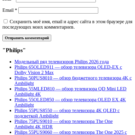
Email
*
Сохранить моё имя, email и адрес сайта в этом браузере для
последующих моих комментариев.
"Philips"
Модельный ряд телевизоров Philips 2026 года
Philips 65OLED911 — обзор телевизора OLED-EX с
Dolby Vision 2 Max
Philips 50PUS8010 — обзор бюджетного телевизора 4K с
Ambilight
Philips 55MLED810 — обзор телевизора QD Mini LED
Ambilight 4K
Philips 55OLED850 — обзор телевизора OLED EX 4K
Ambilight
Philips 55PUS8550 — обзор телевизора 4K QLED с
подсветкой Ambilight
Philips 75PUS9010 — обзор телевизора The One
Ambilight 4K HDR
Philips 55PUS9060 — обзор телевизора The One 2025 с