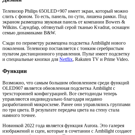
Телевизор Philips 65OLED+907 имеет экран, который можно
слить с фоном. То есть, панель, по сути, лишена рамки. Под
экраном размещена звуковая панель от компании Bowers &
Wilkins. Саундбар, обтянутый серой тканью Kvadrat, оснащен
семью динамиками B&W.
Сзади по периметру размещена подсветка Ambilight нового
поколения. Телевизор поставляется с тонким серебристым
пультом дистанционного управления. Пульт имеет подсветку
и специальные кнопки для
Netflix
, Rakuten TV и Prime Video.
Функции
Возможно, что самым большим обновлением среди функций
OLED907 является обновленная подсветка Ambilight с
трехсторонней конфигурацией. Все светодиоды теперь
управляются индивидуально благодаря недавно
разработанной микросхеме. Ранее они управлялись группами
по три цвета. В результате передача цвета на стену стала
намного точнее.
Новинкой 2022 года является функция Aurora. Это галерея
изображений и сцен, которые в сочетании с Ambilight создают