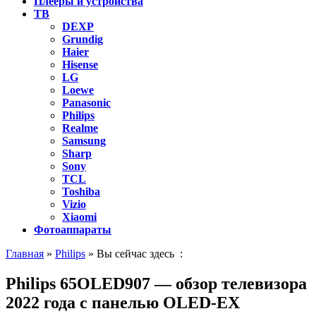
Плееры и устройства
ТВ
DEXP
Grundig
Haier
Hisense
LG
Loewe
Panasonic
Philips
Realme
Samsung
Sharp
Sony
TCL
Toshiba
Vizio
Xiaomi
Фотоаппараты
Главная
»
Philips
» Вы сейчас здесь :
Philips 65OLED907 — обзор телевизора
2022 года с панелью OLED-EX