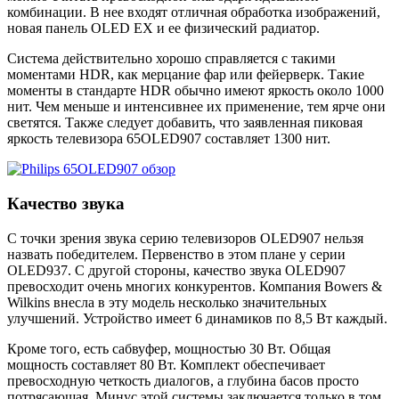
комбинации. В нее входят отличная обработка изображений,
новая панель OLED EX и ее физический радиатор.
Система действительно хорошо справляется с такими
моментами HDR, как мерцание фар или фейерверк. Такие
моменты в стандарте HDR обычно имеют яркость около 1000
нит. Чем меньше и интенсивнее их применение, тем ярче они
светятся. Также следует добавить, что заявленная пиковая
яркость телевизора 65OLED907 составляет 1300 нит.
Качество звука
С точки зрения звука серию телевизоров OLED907 нельзя
назвать победителем. Первенство в этом плане у серии
OLED937. С другой стороны, качество звука OLED907
превосходит очень многих конкурентов. Компания Bowers &
Wilkins внесла в эту модель несколько значительных
улучшений. Устройство имеет 6 динамиков по 8,5 Вт каждый.
Кроме того, есть сабвуфер, мощностью 30 Вт. Общая
мощность составляет 80 Вт. Комплект обеспечивает
превосходную четкость диалогов, а глубина басов просто
потрясающая. Минус этой системы заключается только в том,