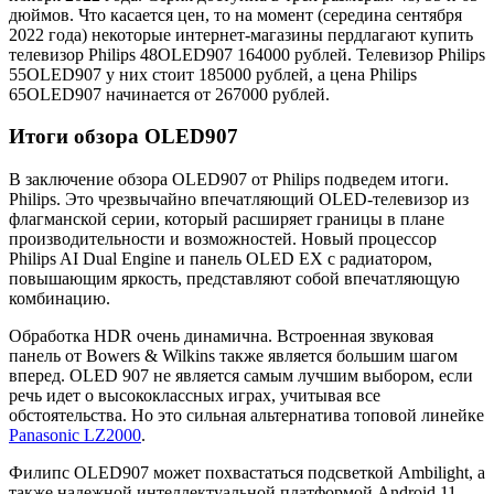
дюймов. Что касается цен, то на момент (середина сентября
2022 года) некоторые интернет-магазины пердлагают купить
телевизор Philips 48OLED907 164000 рублей. Телевизор Philips
55OLED907 у них стоит 185000 рублей, а цена Philips
65OLED907 начинается от 267000 рублей.
Итоги обзора OLED907
В заключение обзора OLED907 от Philips подведем итоги.
Philips. Это чрезвычайно впечатляющий OLED-телевизор из
флагманской серии, который расширяет границы в плане
производительности и возможностей. Новый процессор
Philips AI Dual Engine и панель OLED EX с радиатором,
повышающим яркость, представляют собой впечатляющую
комбинацию.
Обработка HDR очень динамична. Встроенная звуковая
панель от Bowers & Wilkins также является большим шагом
вперед. OLED 907 не является самым лучшим выбором, если
речь идет о высококлассных играх, учитывая все
обстоятельства. Но это сильная альтернатива топовой линейке
Panasonic LZ2000
.
Филипс OLED907 может похвастаться подсветкой Ambilight, а
также надежной интеллектуальной платформой Android 11.