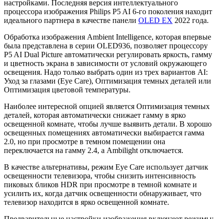
настройками. Последняя версия интеллектуального
процессора изображения Philips P5 AI 6-го поколения находит
идеального партнера в качестве панели
OLED EX
2022 года.
Обработка изображения Ambient Intelligence, которая впервые
была представлена в серии OLED936, позволяет процессору
P5 AI Dual Picture автоматически регулировать яркость, гамму
и цветность экрана в зависимости от условий окружающего
освещения. Надо только выбрать один из трех вариантов AI:
Уход за глазами (Eye Care), Оптимизация темных деталей или
Оптимизация цветовой температуры.
Наиболее интересной опцией является Оптимизация темных
деталей, которая автоматически снижает гамму в ярко
освещенной комнате, чтобы лучше выявить детали. В хорошо
освещенных помещениях автоматически выбирается гамма
2.0, но при просмотре в темном помещении она
переключается на гамму 2.4, а Ambilight отключается.
В качестве альтернативы, режим Eye Care использует датчик
освещенности телевизора, чтобы снизить интенсивность
пиковых бликов HDR при просмотре в темной комнате и
усилить их, когда датчик освещенности обнаруживает, что
телевизор находится в ярко освещенной комнате.
Предварительные настройки изображения включают режимы: