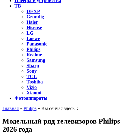
Плееры и устройства
ТВ
DEXP
Grundig
Haier
Hisense
LG
Loewe
Panasonic
Philips
Realme
Samsung
Sharp
Sony
TCL
Toshiba
Vizio
Xiaomi
Фотоаппараты
Главная
»
Philips
» Вы сейчас здесь :
Модельный ряд телевизоров Philips
2026 года