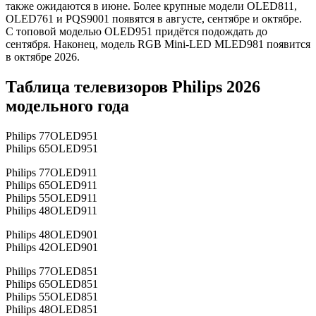
также ожидаются в июне. Более крупные модели OLED811,
OLED761 и PQS9001 появятся в августе, сентябре и октябре.
С топовой моделью OLED951 придётся подождать до
сентября. Наконец, модель RGB Mini-LED MLED981 появится
в октябре 2026.
Таблица телевизоров Philips 2026
модельного года
Philips 77OLED951
Philips 65OLED951
Philips 77OLED911
Philips 65OLED911
Philips 55OLED911
Philips 48OLED911
Philips 48OLED901
Philips 42OLED901
Philips 77OLED851
Philips 65OLED851
Philips 55OLED851
Philips 48OLED851