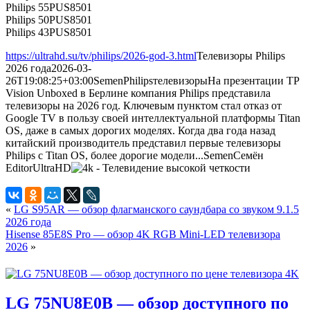
Philips 55PUS8501
Philips 50PUS8501
Philips 43PUS8501
https://ultrahd.su/tv/philips/2026-god-3.html
Телевизоры Philips
2026 года
2026-03-
26T19:08:25+03:00
Semen
Philips
телевизоры
На презентации TP
Vision Unboxed в Берлине компания Philips представила
телевизоры на 2026 год. Ключевым пунктом стал отказ от
Google TV в пользу своей интеллектуальной платформы Titan
OS, даже в самых дорогих моделях. Когда два года назад
китайский производитель представил первые телевизоры
Philips с Titan OS, более дорогие модели...
Semen
Семён
Editor
UltraHD
«
LG S95AR — обзор флагманского саундбара со звуком 9.1.5
2026 года
Hisense 85E8S Pro — обзор 4K RGB Mini-LED телевизора
2026
»
LG 75NU8E0B — обзор доступного по