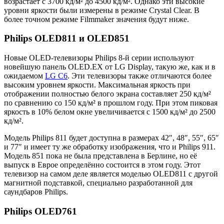
возрастает с 3700 кд/м² до 4500 кд/м². Однако эти высокие
уровни яркости были измерены в режиме Crystal Clear. В
более точном режиме Filmmaker значения будут ниже.
Philips OLED811 и OLED851
Новые OLED-телевизоры Philips 8-й серии используют
новейшую панель OLED.EX от LG Display, такую же, как и в
ожидаемом
LG C6
. Эти телевизоры также отличаются более
высоким уровнем яркости. Максимальная яркость при
отображении полностью белого экрана составляет 250 кд/м²
по сравнению со 150 кд/м² в прошлом году. При этом пиковая
яркость в 10% белом окне увеличивается с 1500 кд/м² до 2500
кд/м².
Модель Philips 811 будет доступна в размерах 42″, 48″, 55″, 65″
и 77″ и имеет ту же обработку изображения, что и Philips 911.
Модель 851 пока не была представлена в Берлине, но её
выпуск в Еврое определённо состоится в этом году. Этот
телевизор на самом деле является моделью OLED811 с другой
магнитной подставкой, специально разработанной для
саундбаров Philips.
Philips OLED761