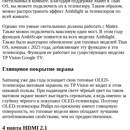
светильника в комнате. Благодаря поддержке Matter в Titan
OS, вы можете подключить их к телевизору. Таким образом,
можно распространить эффект Ambilight за телевизором по
всей комнате.
Однако эти умные светильники должны работать с Matter.
Также можно подключить максимум один мост. В этом году
функция AmbiScape появится на всех моделях Ambilight.
Также было выпущено обновление для топовых моделей Titan
OS, начиная с 2025 года, добавляющее эту функцию в эти
телевизоры. Функция не работает на существующих моделях
TP Vision Google TV.
Глянцевое покрытие экрана
Samsung уже два года оснащает свои топовые OLED-
телевизоры матовым экраном, но TP Vision не видит в этом
никакой пользы. При падающем свете чёрный цвет на таком
матовом экране может выглядеть сероватым, а ведь именно за
глубину чёрного и покупают OLED-телевизоры. Поэтому
OLED-телевизоры Philips по-прежнему имеют глянцевую
поверхность, но топовые модели явно обладают лучшими
антибликовыми свойствами, чем их предшественники.
4 порта HDMI 2.1