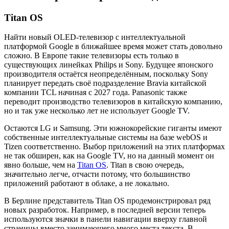
Titan OS
Найти новый OLED-телевизор с интеллектуальной
платформой Google в ближайшее время может стать довольно
сложно. В Европе такие телевизоры есть только в
существующих линейках Philips и Sony. Будущее японского
производителя остаётся неопределённым, поскольку Sony
планирует передать своё подразделение Bravia китайской
компании TCL начиная с 2027 года. Panasonic также
переводит производство телевизоров в китайскую компанию,
но и так уже несколько лет не использует Google TV.
Остаются LG и Samsung. Эти южнокорейские гиганты имеют
собственные интеллектуальные системы на базе webOS и
Tizen соответственно. Выбор приложений на этих платформах
не так обширен, как на Google TV, но на данный момент он
явно больше, чем на
Titan OS
. Titan в свою очередь,
значительно легче, отчасти потому, что большинство
приложений работают в облаке, а не локально.
В Берлине представитель Titan OS продемонстрировал ряд
новых разработок. Например, в последней версии теперь
используются значки в панели навигации вверху главной
страницы вместо занимающего много места текста. В