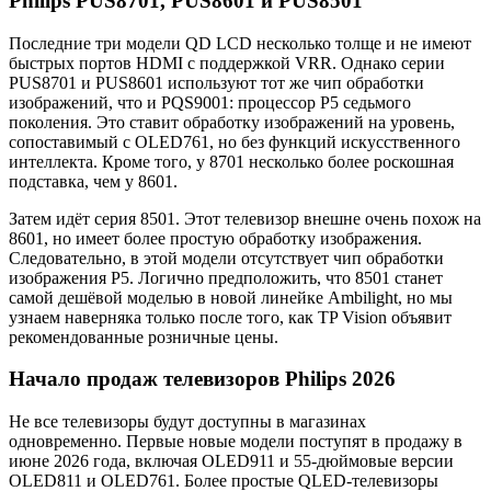
Philips PUS8701, PUS8601 и PUS8501
Последние три модели QD LCD несколько толще и не имеют
быстрых портов HDMI с поддержкой VRR. Однако серии
PUS8701 и PUS8601 используют тот же чип обработки
изображений, что и PQS9001: процессор P5 седьмого
поколения. Это ставит обработку изображений на уровень,
сопоставимый с OLED761, но без функций искусственного
интеллекта. Кроме того, у 8701 несколько более роскошная
подставка, чем у 8601.
Затем идёт серия 8501. Этот телевизор внешне очень похож на
8601, но имеет более простую обработку изображения.
Следовательно, в этой модели отсутствует чип обработки
изображения P5. Логично предположить, что 8501 станет
самой дешёвой моделью в новой линейке Ambilight, но мы
узнаем наверняка только после того, как TP Vision объявит
рекомендованные розничные цены.
Начало продаж телевизоров Philips 2026
Не все телевизоры будут доступны в магазинах
одновременно. Первые новые модели поступят в продажу в
июне 2026 года, включая OLED911 и 55-дюймовые версии
OLED811 и OLED761. Более простые QLED-телевизоры