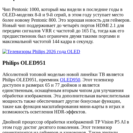
Чип Pentonic 1000, который мы видели в последние годы в
OLED-моделях 8-й и 9-й серий, в этом году уступает место
более новому Pentonic 800. Это хорошая новость для геймеров.
Новый чип поддерживает до четырёх портов HDMI 2.1 для
передачи сигналов VRR с частотой до 165 Гц, тогда как его
предшественник был ограничен двумя такими портами и
максимальной частотой 144 кадра в секунду.
Philips OLED951
Абсолютной топовой моделью новой линейки ТВ является
Philips OLED951, преемник
OLED950
. Этот телевизор
доступен в размерах 65 и 77 дюймов и является
единственным, оснащённым вторым чипом для улучшения
обработки изображения. Эта дополнительная вычислительная
мощность также обеспечивает другие бонусные функции,
такие как функция масштабирования мини-карты в играх и
возможность осветления HDR-эффектов.
Двойной процессор обработки изображений TP Vision P5 AI в
этом году достиг десятого поколения. Этот телевизор
ориентируется на геймеров и киноманов. Такие зрители