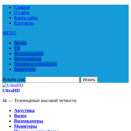
Главная
О сайте
Карта сайта
Контакты
MENU
Видео
ТВ
Фотоаппараты
Видеокамеры
Плееры и устройства
Мониторы
Искать для:
UltraHD
4k — Телевидение высокой четкости
Акустика
Видео
Видеокамеры
Мониторы