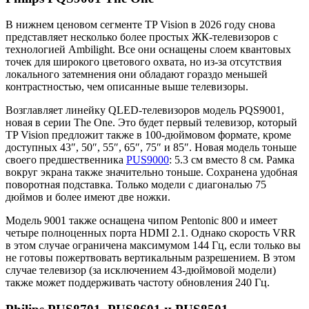
В нижнем ценовом сегменте TP Vision в 2026 году снова
представляет несколько более простых ЖК-телевизоров с
технологией Ambilight. Все они оснащены слоем квантовых
точек для широкого цветового охвата, но из-за отсутствия
локального затемнения они обладают гораздо меньшей
контрастностью, чем описанные выше телевизоры.
Возглавляет линейку QLED-телевизоров модель PQS9001,
новая в серии The One. Это будет первый телевизор, который
TP Vision предложит также в 100-дюймовом формате, кроме
доступных 43″, 50″, 55″, 65″, 75″ и 85″. Новая модель тоньше
своего предшественника
PUS9000
: 5.3 см вместо 8 см. Рамка
вокруг экрана также значительно тоньше. Сохранена удобная
поворотная подставка. Только модели с диагональю 75
дюймов и более имеют две ножки.
Модель 9001 также оснащена чипом Pentonic 800 и имеет
четыре полноценных порта HDMI 2.1. Однако скорость VRR
в этом случае ограничена максимумом 144 Гц, если только вы
не готовы пожертвовать вертикальным разрешением. В этом
случае телевизор (за исключением 43-дюймовой модели)
также может поддерживать частоту обновления 240 Гц.