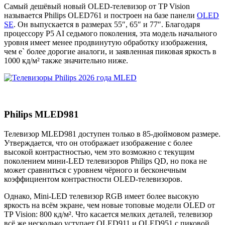
Самый дешёвый новый OLED-телевизор от TP Vision
называется Philips OLED761 и построен на базе панели
OLED
SE
. Он выпускается в размерах 55″, 65″ и 77″. Благодаря
процессору P5 AI седьмого поколения, эта модель начального
уровня имеет менее продвинутую обработку изображения,
чем е` более дорогие аналоги, и заявленная пиковая яркость в
1000 кд/м² также значительно ниже.
Philips MLED981
Телевизор MLED981 доступен только в 85-дюймовом размере.
Утверждается, что он отображает изображение с более
высокой контрастностью, чем это возможно с текущим
поколением мини-LED телевизоров Philips QD, но пока не
может сравниться с уровнем чёрного и бесконечным
коэффициентом контрастности OLED-телевизоров.
Однако, Mini-LED телевизор RGB имеет более высокую
яркость на всём экране, чем новые топовые модели OLED от
TP Vision: 800 кд/м². Что касается мелких деталей, телевизор
всё же несколько уступает OLED911 и OLED951 с пиковой