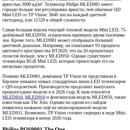
яркостью 3000 кд/м². Телевизор Philips MLED981 имеет
гораздо больше зон регулировки яркости, чем обычные QD
Mini LED от TP Vision: 3840 зон на каждый цветной
светодиод, или 11520 в общей сложности.
Самая большая версия текущей топовой модели Mini LED, 75-
дюймовый MLED950, ограничена примерно двумя тысячами
зон. Кроме того, MLED981 может отображать больший
цветовой диапазон. Например, он охватывает 93 процента
цветового пространства BT2020, что на 20 процентных
пунктов больше, чем у MLED950. Однако существуют
телевизоры RGB Mini LED, которые превосходят его на
несколько процентов.
Помимо MLED981, компания TP Vision не представила в
Берлине никаких новых стандартных мини-LED телевизоров
с QD-подсветкой. Производитель продолжит выпускать
прошлогодние модели и в 2026 году. К ним относятся
MLED810
,
MLED910
и флагманская модель MLED950, также
известная как The Xtra. Однако на одном из слайдов
появилось название ещё не анонсированной модели
MLED911. Возможно, TP Vision готовит сюрприз в виде Mini-
LED телевизора в конце 2026 года.
Philips PQS9001 The One