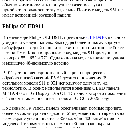
обычно хотят получить наилучшее качество звука и
приобретают аудиосистему отдельно. Поэтому модель 951 не
имеет встроенной звуковой панели.
Philips OLED911
В телевизоре Philips OLED911, преемнике
OLED910
, вы снова
увидите звуковую панель. Благодаря более тонкому корпусу
сабвуфера на задней панели телевизора, он стал тоньше более
чем на 7 мм. Как и в прошлом году, модель 911 доступна в
размерах 55″, 65″ и 77″. Однако новая модель также получила
и меньшую 48-дюймовую версию.
В 911 установлен единственный вариант процессора
обработки изображений P5 AI десятого поколения. В
остальном модели 911 и 951 используют одну и ту же
технологию. В обеих используется новейшая OLED-панель
META 4.0 от LG Display. Эта OLED-панель второго поколения
с 4 слоями также появится в новом LG G6 в 2026 году.
По данным TP Vision, панель обеспечивает, помимо прочего,
более высокий уровень яркости. Утверждается, что яркость на
всём экране увеличивается с 350 кд/м² до 400 кд/м² в новых
моделях. Пиковая яркость на меньшей площади экрана