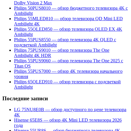
Dolby Vision 2 Max
Philips 50PUS8010 — обзор бюджетного телевизора 4K с
Ambilight
Philips 55MLED810 — обзор телевизора QD Mini LED
Ambilight 4K
Philips 55OLED850 — обзор телевизора OLED EX 4K
Ambilight
Philips 55PUS8550 — обзор телевизора 4K QLED с
подсветкой Ambilight
Philips 75PUS9010 — обзор телевизора The One
Ambilight 4K HDR
Philips 55PUS9060 — обзор телевизора The One 2025 с
Titan OS
Philips 55PUS7000 — обзор 4K телевизора начального
уровня
Philips 65OLED910 — обзор телевизора с подсветкой
Ambilight
Последние записи
LG 75NU8E0B — обзор доступного по цене телевизора
4K
Hisense 65E8S — обзор 4K Mini LED телевизора 2026
года
Hisense 55UR8S — обзор бюджетного телевизора 4K