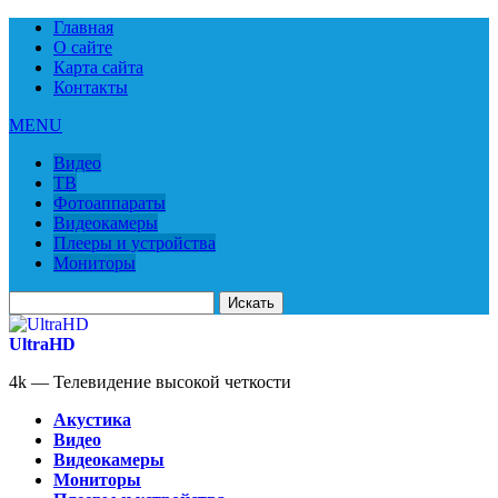
Главная
О сайте
Карта сайта
Контакты
MENU
Видео
ТВ
Фотоаппараты
Видеокамеры
Плееры и устройства
Мониторы
Искать
для:
UltraHD
4k — Телевидение высокой четкости
Акустика
Видео
Видеокамеры
Мониторы