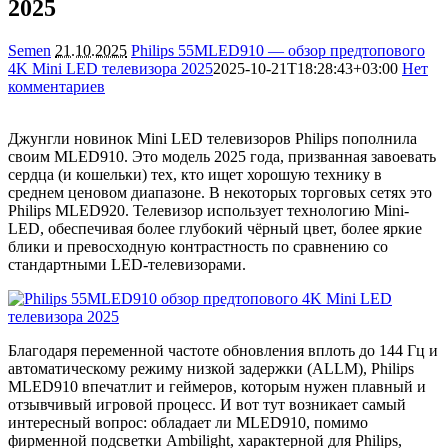
2025
Semen
21.10.2025
Philips 55MLED910 — обзор предтопового
4K Mini LED телевизора 2025
2025-10-21T18:28:43+03:00
Нет
комментариев
2626
Джунгли новинок Mini LED телевизоров Philips пополнила
своим MLED910. Это модель 2025 года, призванная завоевать
сердца (и кошельки) тех, кто ищет хорошую технику в
среднем ценовом диапазоне. В некоторых торговых сетях это
Philips MLED920. Телевизор использует технологию Mini-
LED, обеспечивая более глубокий чёрный цвет, более яркие
блики и превосходную контрастность по сравнению со
стандартными LED-телевизорами.
Благодаря переменной частоте обновления вплоть до 144 Гц и
автоматическому режиму низкой задержки (ALLM), Philips
MLED910 впечатлит и геймеров, которым нужен плавный и
отзывчивый игровой процесс. И вот тут возникает самый
интересный вопрос: обладает ли MLED910, помимо
фирменной подсветки Ambilight, характерной для Philips,