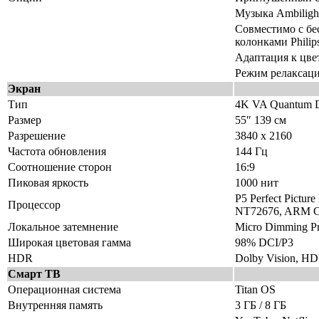
Музыка Ambiligh
Совместимо с б
колонками Philip
Адаптация к цве
Режим релаксац
Экран
Тип
4K VA Quantum 
Размер
55″ 139 см
Разрешение
3840 x 2160
Частота обновления
144 Гц
Соотношение сторон
16:9
Пиковая яркость
1000 нит
P5 Perfect Pictur
Процессор
NT72676, ARM Co
Локальное затемнение
Micro Dimming P
Широкая цветовая гамма
98% DCI/P3
HDR
Dolby Vision, H
Смарт ТВ
Операционная система
Titan OS
Внутренняя память
3 ГБ / 8 ГБ