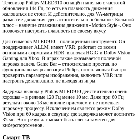
Телевизор Philips MLED910 оснащён панелью с частотой
обновления 144 Гц, то есть на плавность движения
жаловаться не стоит. И действительно, для VA-матрицы
размытие движения здесь относительно небольшое. Большой
плюс – наличие сглаживания движения «Motion Style». Оно
позволяет настроить плавность по своему вкусу.
Для геймеров MLED910 – полноценный инструмент. Он
поддерживает ALLM, имеет VRR, работает со всеми
основными форматами HDR, включая HGiG и Dolby Vision
Gaming для Xbox. В играх также оказывается полезной
игровая панель Game Bar – относительно простая, но
функциональная реализация Philips, позволяющая быстро
проверить параметры изображения, включить VRR или
настроить детализацию, не выходя из игры.
Задержка вывода у Philips MLED910 действительно очень
хорошая – в режиме 120 Гц менее 10 мс. Даже при 60 Гц
результат около 18 мс вполне приемлем и не помешает
игровому процессу. Исключением является режим Dolby
Vision при 60 кадрах в секунду, где задержка может достигать
35 мс. Этот результат может быть слегка заметен для
киберспортсменов.
Смарт ТВ