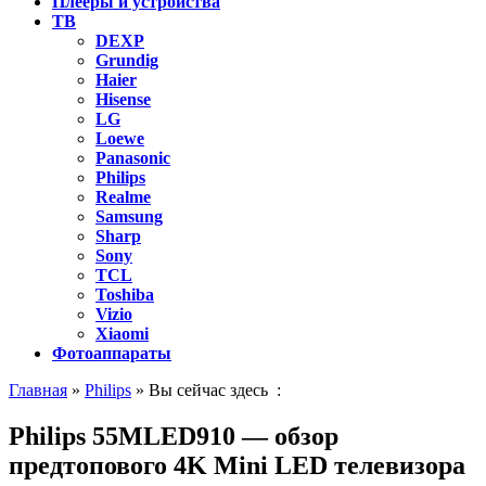
Плееры и устройства
ТВ
DEXP
Grundig
Haier
Hisense
LG
Loewe
Panasonic
Philips
Realme
Samsung
Sharp
Sony
TCL
Toshiba
Vizio
Xiaomi
Фотоаппараты
Главная
»
Philips
» Вы сейчас здесь :
Philips 55MLED910 — обзор
предтопового 4K Mini LED телевизора