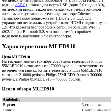
Физические интерфейсы включают четыре порта HDMI 2.1
(один с
eARC
), а также два порта USB (один 2.0 и один 3.0),
оптический выход, выход для наушников, гнёзда эфирной
антенны и спутникового телевидения, порт Ethernet.
телевизор также поддерживает HDCP 2.3 и CEC для
управления несколькими устройствами HDMI с одного пульта
ДУ. Что касается беспроводных сетей, он оснащён Wi-Fi 5
(802.11ac) и Bluetooth 5.2, что позволяет без проблем
подключать наушники или контроллеры.
Характеристики MLED910
Цена MLED910
На текущий момент (октябрь 2025) цена телевизора Philips
55MLED910 начинается от 170000 рублей в отечественных
интернет-магазинах. Купить телевизор Philips 65MLED910
можно от 210000 рублей, Philips 75MLED910 стоит 300000
рублей, а Philips 85MLED910 – 400000 рублей.
Итоги обзора MLED910
Ambilight
Версия
3-сторонняя
Опции
Приглушённый с