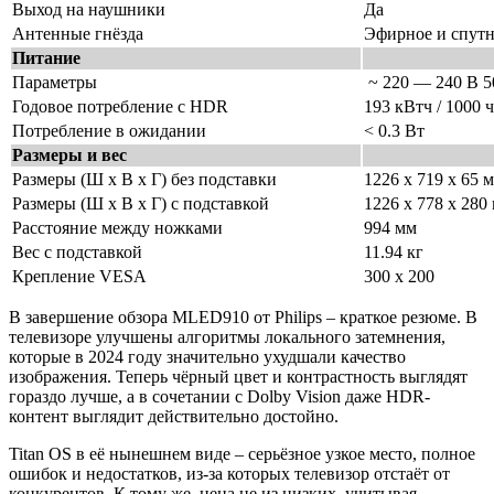
Выход на наушники
Да
Антенные гнёзда
Эфирное и спут
Питание
Параметры
~ 220 — 240 В 5
Годовое потребление с HDR
193 кВтч / 1000 ч
Потребление в ожидании
< 0.3 Вт
Размеры и вес
Размеры (Ш х В х Г) без подставки
1226 x 719 x 65 
Размеры (Ш х В х Г) с подставкой
1226 x 778 x 280
Расстояние между ножками
994 мм
Вес с подставкой
11.94 кг
Крепление VESA
300 х 200
В завершение обзора MLED910 от Philips – краткое резюме. В
телевизоре улучшены алгоритмы локального затемнения,
которые в 2024 году значительно ухудшали качество
изображения. Теперь чёрный цвет и контрастность выглядят
гораздо лучше, а в сочетании с Dolby Vision даже HDR-
контент выглядит действительно достойно.
Titan OS в её нынешнем виде – серьёзное узкое место, полное
ошибок и недостатков, из-за которых телевизор отстаёт от
конкурентов. К тому же, цена не из низких, учитывая