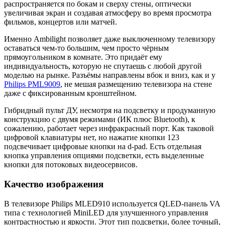
распространяется по бокам и сверху стены, оптически
увеличивая экран и создавая атмосферу во время просмотра
фильмов, концертов или матчей.
Именно Ambilight позволяет даже выключенному телевизору
оставаться чем-то большим, чем просто чёрным
прямоугольником в комнате. Это придаёт ему
индивидуальность, которую не спутаешь с любой другой
моделью на рынке. Разъёмы направлены вбок и вниз, как и у
Philips PML9009
, не мешая размещению телевизора на стене
даже с фиксированным кронштейном.
Гибридный пульт ДУ, несмотря на подсветку и продуманную
конструкцию с двумя режимами (ИК плюс Bluetooth), к
сожалению, работает через инфракрасный порт. Как таковой
цифровой клавиатуры нет, но нажатие кнопки 123
подсвечивает цифровые кнопки на d-pad. Есть отдельная
кнопка управления опциями подсветки, есть выделенные
кнопки для потоковых видеосервисов.
Качество изображения
В телевизоре Philips MLED910 используется QLED-панель VA
типа с технологией MiniLED для улучшенного управления
контрастностью и яркости. Этот тип подсветки, более точный,