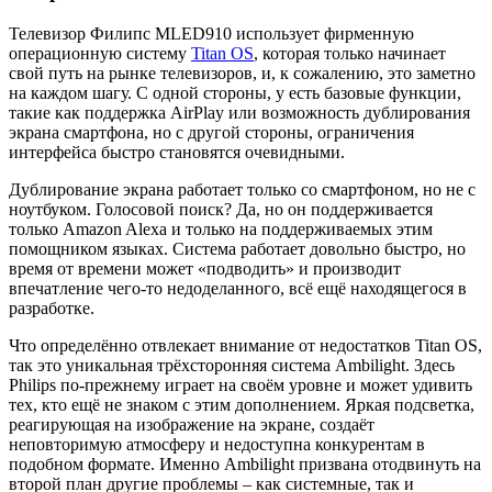
Телевизор Филипс MLED910 использует фирменную
операционную систему
Titan OS
, которая только начинает
свой путь на рынке телевизоров, и, к сожалению, это заметно
на каждом шагу. С одной стороны, у есть базовые функции,
такие как поддержка AirPlay или возможность дублирования
экрана смартфона, но с другой стороны, ограничения
интерфейса быстро становятся очевидными.
Дублирование экрана работает только со смартфоном, но не с
ноутбуком. Голосовой поиск? Да, но он поддерживается
только Amazon Alexa и только на поддерживаемых этим
помощником языках. Система работает довольно быстро, но
время от времени может «подводить» и производит
впечатление чего-то недоделанного, всё ещё находящегося в
разработке.
Что определённо отвлекает внимание от недостатков Titan OS,
так это уникальная трёхсторонняя система Ambilight. Здесь
Philips по-прежнему играет на своём уровне и может удивить
тех, кто ещё не знаком с этим дополнением. Яркая подсветка,
реагирующая на изображение на экране, создаёт
неповторимую атмосферу и недоступна конкурентам в
подобном формате. Именно Ambilight призвана отодвинуть на
второй план другие проблемы – как системные, так и