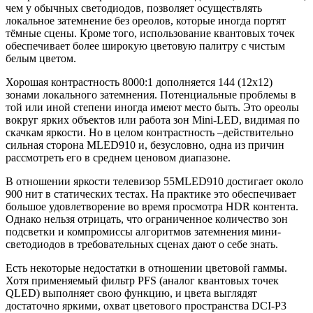
чем у обычных светодиодов, позволяет осуществлять
локальное затемнение без ореолов, которые иногда портят
тёмные сцены. Кроме того, использование квантовых точек
обеспечивает более широкую цветовую палитру с чистым
белым цветом.
Хорошая контрастность 8000:1 дополняется 144 (12х12)
зонами локального затемнения. Потенциальные проблемы в
той или иной степени иногда имеют место быть. Это ореолы
вокруг ярких объектов или работа зон Mini-LED, видимая по
скачкам яркости. Но в целом контрастность –действительно
сильная сторона MLED910 и, безусловно, одна из причин
рассмотреть его в среднем ценовом диапазоне.
В отношении яркости телевизор 55MLED910 достигает около
900 нит в статических тестах. На практике это обеспечивает
большое удовлетворение во время просмотра HDR контента.
Однако нельзя отрицать, что ограниченное количество зон
подсветки и компромиссы алгоритмов затемнения мини-
светодиодов в требовательных сценах дают о себе знать.
Есть некоторые недостатки в отношении цветовой гаммы.
Хотя применяемый фильтр PFS (аналог квантовых точек
QLED) выполняет свою функцию, и цвета выглядят
достаточно яркими, охват цветового пространства DCI-P3