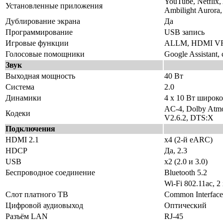
YouTube, Netflix,
Установленные приложения
Ambilight Aurora,
Дублирование экрана
Да
Программирование
USB запись
Игровые функции
ALLM, HDMI VR
Голосовые помощники
Google Assistant,
Звук
Выходная мощность
40 Вт
Система
2.0
Динамики
4 х 10 Вт широк
AC-4, Dolby Atmo
Кодеки
V2.6.2, DTS:X
Подключения
HDMI 2.1
x4 (2-й eARC)
HDCP
Да, 2.3
USB
x2 (2.0 и 3.0)
Беспроводное соединение
Bluetooth 5.2
Wi-Fi 802.11ac, 2
Слот платного ТВ
Common Interface
Цифровой аудиовыход
Оптический
Разъём LAN
RJ-45