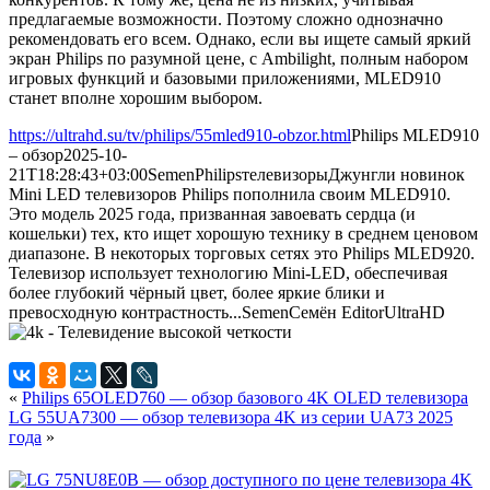
предлагаемые возможности. Поэтому сложно однозначно
рекомендовать его всем. Однако, если вы ищете самый яркий
экран Philips по разумной цене, с Ambilight, полным набором
игровых функций и базовыми приложениями, MLED910
станет вполне хорошим выбором.
https://ultrahd.su/tv/philips/55mled910-obzor.html
Philips MLED910
– обзор
2025-10-
21T18:28:43+03:00
Semen
Philips
телевизоры
Джунгли новинок
Mini LED телевизоров Philips пополнила своим MLED910.
Это модель 2025 года, призванная завоевать сердца (и
кошельки) тех, кто ищет хорошую технику в среднем ценовом
диапазоне. В некоторых торговых сетях это Philips MLED920.
Телевизор использует технологию Mini-LED, обеспечивая
более глубокий чёрный цвет, более яркие блики и
превосходную контрастность...
Semen
Семён
Editor
UltraHD
«
Philips 65OLED760 — обзор базового 4K OLED телевизора
LG 55UA7300 — обзор телевизора 4K из серии UA73 2025
года
»