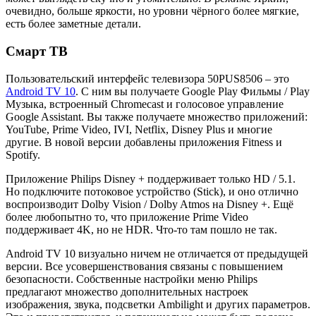
очевидно, больше яркости, но уровни чёрного более мягкие,
есть более заметные детали.
Смарт ТВ
Пользовательский интерфейс телевизора 50PUS8506 – это
Android TV 10
. С ним вы получаете Google Play Фильмы / Play
Музыка, встроенный Chromecast и голосовое управление
Google Assistant. Вы также получаете множество приложений:
YouTube, Prime Video, IVI, Netflix, Disney Plus и многие
другие. В новой версии добавлены приложения Fitness и
Spotify.
Приложение Philips Disney + поддерживает только HD / 5.1.
Но подключите потоковое устройство (Stick), и оно отлично
воспроизводит Dolby Vision / Dolby Atmos на Disney +. Ещё
более любопытно то, что приложение Prime Video
поддерживает 4K, но не HDR. Что-то там пошло не так.
Android TV 10 визуально ничем не отличается от предыдущей
версии. Все усовершенствования связаны с повышением
безопасности. Собственные настройки меню Philips
предлагают множество дополнительных настроек
изображения, звука, подсветки Ambilight и других параметров.