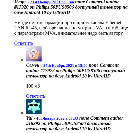
Игорь
-
none
Comment author
21st Ноябрь 2021 в 02:44
#17920 on Philips 50PUS8506 доступный телевизор на
базе Android 10 by UltraHD
Ни где нет информации про ширину канала Ethernet-
LAN RJ-45, в обзоре написано матрица VA, а в таблице
с параметрами MVA, внимательнее надо быть автору.
Ответить
Семен
-
none
Comment
24th Ноябрь 2021 в 18:50
author #17972 on Philips 50PUS8506 доступный
телевизор на базе Android 10 by UltraHD
100 мб
Ответить
Val
-
none
Comment author
4th Январь 2022 в 07:33
#18392 on Philips 50PUS8506 доступный
телевизор на базе Android 10 by UltraHD