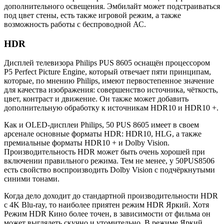
дополнительного освещения. Эмбилайт может подстраиваться
под цвет стены, есть также игровой режим, а также
возможность работы с беспроводной АС.
HDR
Дисплей телевизора Philips PUS 8605 оснащён процессором
P5 Perfect Picture Engine, который отвечает пяти принципам,
которые, по мнению Philips, имеют первостепенное значение
для качества изображения: совершенство источника, чёткость,
цвет, контраст и движение. Он также может добавить
дополнительную обработку к источникам HDR10 и HDR10 +.
Как и OLED-дисплеи Philips, 50 PUS 8605 имеет в своем
арсенале основные форматы HDR: HDR10, HLG, а также
премиальные форматы HDR10 + и Dolby Vision.
Производительность HDR может быть очень хорошей при
включении правильного режима. Тем не менее, у 50PUS8506
есть свойство воспроизводить Dolby Vision с подчёркнутыми
синими тонами.
Когда дело доходит до стандартной производительности HDR
с 4K Blu-ray, то наиболее приятен режим HDR Яркий. Хотя
Режим HDR Кино более точен, в зависимости от фильма он
может выглядеть скучно и утомительно. В режиме Яркий,