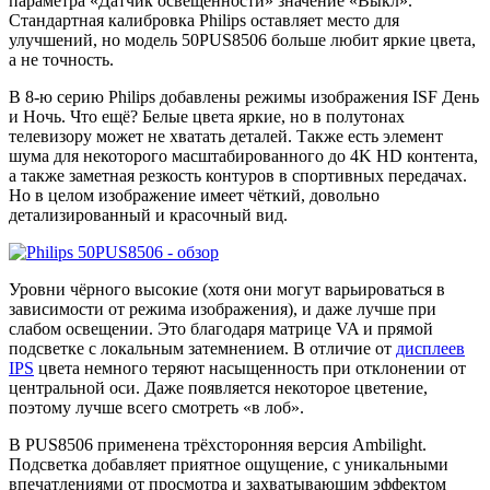
параметра «Датчик освещённости» значение «Выкл».
Стандартная калибровка Philips оставляет место для
улучшений, но модель 50PUS8506 больше любит яркие цвета,
а не точность.
В 8-ю серию Philips добавлены режимы изображения ISF День
и Ночь. Что ещё? Белые цвета яркие, но в полутонах
телевизору может не хватать деталей. Также есть элемент
шума для некоторого масштабированного до 4K HD контента,
а также заметная резкость контуров в спортивных передачах.
Но в целом изображение имеет чёткий, довольно
детализированный и красочный вид.
Уровни чёрного высокие (хотя они могут варьироваться в
зависимости от режима изображения), и даже лучше при
слабом освещении. Это благодаря матрице VA и прямой
подсветке с локальным затемнением. В отличие от
дисплеев
IPS
цвета немного теряют насыщенность при отклонении от
центральной оси. Даже появляется некоторое цветение,
поэтому лучше всего смотреть «в лоб».
В PUS8506 применена трёхсторонняя версия Ambilight.
Подсветка добавляет приятное ощущение, с уникальными
впечатлениями от просмотра и захватывающим эффектом