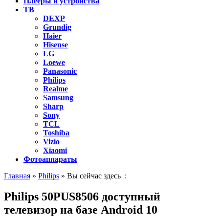
Плееры и устройства
ТВ
DEXP
Grundig
Haier
Hisense
LG
Loewe
Panasonic
Philips
Realme
Samsung
Sharp
Sony
TCL
Toshiba
Vizio
Xiaomi
Фотоаппараты
Главная
»
Philips
» Вы сейчас здесь :
Philips 50PUS8506 доступный
телевизор на базе Android 10