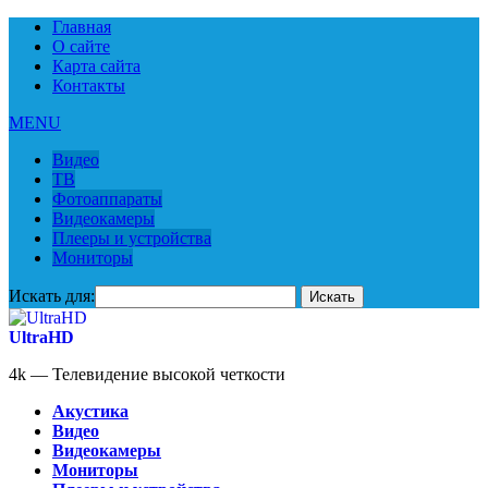
Главная
О сайте
Карта сайта
Контакты
MENU
Видео
ТВ
Фотоаппараты
Видеокамеры
Плееры и устройства
Мониторы
Искать для:
UltraHD
4k — Телевидение высокой четкости
Акустика
Видео
Видеокамеры
Мониторы