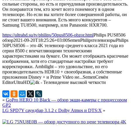
сильные стороны, но есть и причудливая производительность.
Он понравится тем, кто хочет всего понемногу в одном
телевизоре. Но если вы хотите более совершенной работы, он
не стоит вашего внимания. Есть много конкурентов –
Samsung TU8500, например, или Panasonic HXR700.
https://ultrahd.su/tv/philips/50pus8506-obzor.html
Philips PUS8506
обзор
2021-09-20T18:25:26+03:00
Semen
Philips
телевизоры
Philips
50PUS8506 – это 4K телевизор среднего класса 2021 года из
серии 8500 с впечатляющими техническими
характеристиками на бумаге. Он может отображать красочные
изображения, хотя его стандартные настройки требуют
корректировки. Ambilight – это удовольствие, но его
производительность HDR10 + своеобразная, а собственные
приложения Disney + и Prime Video не...
Semen
Семён
Editor
UltraHD
«
GoPro HERO 10 Black — обзор экшн-камеры с процессором
GP2
LG SPD7Y саундбар 3.1.2 с Dolby Atmos и DTS:X
»