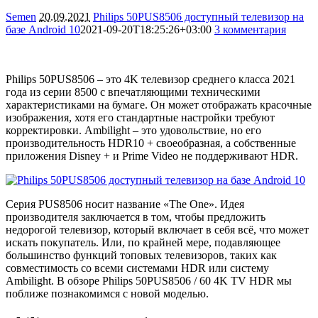
Semen
20.09.2021
Philips 50PUS8506 доступный телевизор на
базе Android 10
2021-09-20T18:25:26+03:00
3 комментария
22299
Philips 50PUS8506 – это 4K телевизор среднего класса 2021
года из серии 8500 с впечатляющими техническими
характеристиками на бумаге. Он может отображать красочные
изображения, хотя его стандартные настройки требуют
корректировки. Ambilight – это удовольствие, но его
производительность HDR10 + своеобразная, а собственные
приложения Disney + и Prime Video не поддерживают HDR.
Серия PUS8506 носит название «The One». Идея
производителя заключается в том, чтобы предложить
недорогой телевизор, который включает в себя всё, что может
искать покупатель. Или, по крайней мере, подавляющее
большинство функций топовых телевизоров, таких как
совместимость со всеми системами HDR или систему
Ambilight. В обзоре Philips 50PUS8506 / 60 4K TV HDR мы
поближе познакомимся с новой моделью.