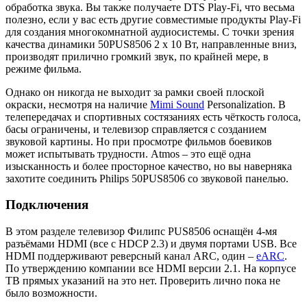
обработка звука. Вы также получаете DTS Play-Fi, что весьма
полезно, если у вас есть другие совместимые продукты Play-Fi
для создания многокомнатной аудиосистемы. С точки зрения
качества динамики 50PUS8506 2 x 10 Вт, направленные вниз,
производят прилично громкий звук, по крайней мере, в
режиме фильма.
Однако он никогда не выходит за рамки своей плоской
окраски, несмотря на наличие
Mimi Sound
Personalization. В
телепередачах и спортивных состязаниях есть чёткость голоса,
басы ограничены, и телевизор справляется с созданием
звуковой картины. Но при просмотре фильмов боевиков
может испытывать трудности. Atmos – это ещё одна
изысканность и более просторное качество, но вы наверняка
захотите соединить Philips 50PUS8506 со звуковой панелью.
Подключения
В этом разделе телевизор Филипс PUS8506 оснащён 4-мя
разъёмами HDMI (все с HDCP 2.3) и двумя портами USB. Все
HDMI поддерживают реверсный канал ARC, один –
eARC
.
По утверждению компании все HDMI версии 2.1. На корпусе
ТВ прямых указаний на это нет. Проверить лично пока не
было возможности.