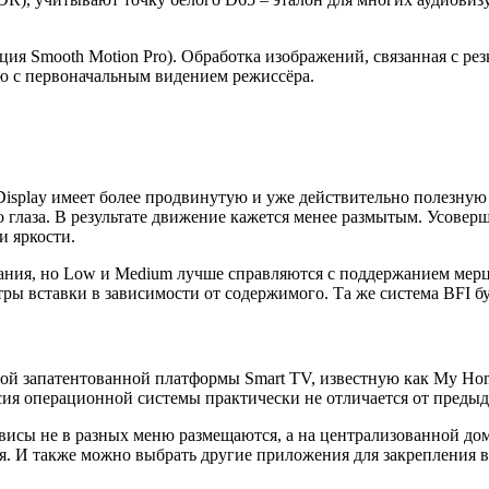
ия Smooth Motion Pro). Обработка изображений, связанная с ре
ю с первоначальным видением режиссёра.
splay имеет более продвинутую и уже действительно полезную си
 глаза. В результате движение кажется менее размытым. Усовер
и яркости.
ния, но Low и Medium лучше справляются с поддержанием мерц
тры вставки в зависимости от содержимого. Та же система BFI б
й запатентованной платформы Smart TV, известную как My Home 
ия операционной системы практически не отличается от предыд
висы не в разных меню размещаются, а на централизованной до
. И также можно выбрать другие приложения для закрепления 