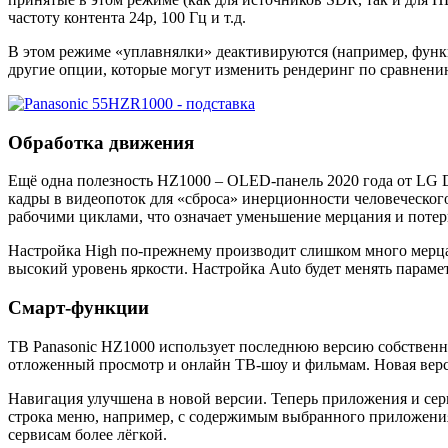
частоту контента 24p, 100 Гц и т.д.
В этом режиме «уплавнялки» деактивируются (например, функц
другие опции, которые могут изменить рендеринг по сравнени
Обработка движения
Ещё одна полезность HZ1000 – OLED-панель 2020 года от LG Di
кадры в видеопоток для «сброса» инерционности человеческого
рабочими циклами, что означает уменьшение мерцания и потер
Настройка High по-прежнему производит слишком много мерца
высокий уровень яркости. Настройка Auto будет менять параме
Смарт-функции
ТВ Panasonic HZ1000 использует последнюю версию собственно
отложенный просмотр и онлайн ТВ-шоу и фильмам. Новая верс
Навигация улучшена в новой версии. Теперь приложения и сер
строка меню, например, с содержимым выбранного приложения
сервисам более лёгкой.