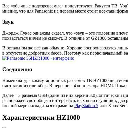
Все «обычные подозреваемые» присутствуют: Ракутен ТВ, YouTu
мнение, что для Panasonic на первом месте стоит всё-таки фор
Звук
Джордж Лукас однажды сказал, что «звук – это половина впеча
похвастаться ничем не сможет. В отличие от GZ1000 оставлены
В остальном же всё как обычно. Хорошо воспроизводятся лишь
в отсутствие добротных басов. Поэтому как первоначальный в
Соединения
Номенклатура коммутационных разъёмов ТВ HZ1000 не измени
смотрят вниз или вбок. В перечне – 4 коннектора HDMI. Пока ч
Далее – 3 разъёма USB (один из них версии 3.0), оптический 
расположен слот общего интерфейса, выход на наушники, два
полной мере насладиться играми на
PlayStation 5
или Xbox Serie
Характеристики HZ1000