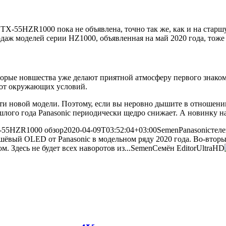
c TX-55HZR1000 пока не объявлена, точно так же, как и на стар
даж моделей серии HZ1000, объявленная на май 2020 года, тоже
торые новшества уже делают приятной атмосферу первого знаком
 от окружающих условий.
сти новой модели. Поэтому, если вы неровно дышите в отношен
шлого года Panasonic периодически щедро снижает. А новинку на
X-55HZR1000 обзор
2020-04-09T03:52:04+03:00
Semen
Panasonic
тел
шёвый OLED от Panasonic в модельном ряду 2020 года. Во-вторых
 Здесь не будет всех наворотов из...
Semen
Семён
Editor
UltraHD