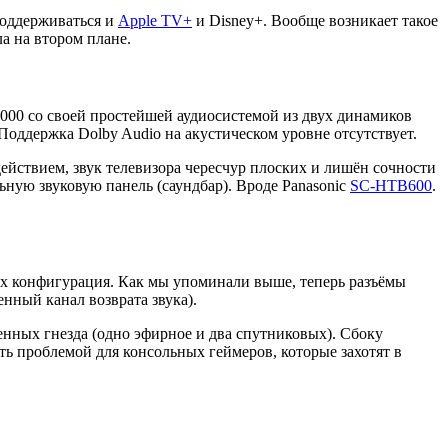
поддерживаться и
Apple TV+
и Disney+. Вообще возникает такое
а на втором плане.
1000 со своей простейшей аудиосистемой из двух динамиков
Поддержка Dolby Audio на акустическом уровне отсутствует.
йствием, звук телевизора чересчур плоских и лишён сочности
ную звуковую панель (саундбар). Вроде Panasonic
SC-HTB600
.
х конфигурация. Как мы упоминали выше, теперь разъёмы
нный канал возврата звука).
енных гнезда (одно эфирное и два спутниковых). Сбоку
ь проблемой для консольных геймеров, которые захотят в