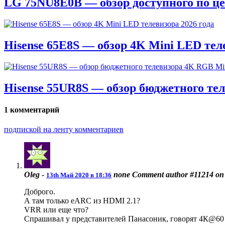
LG 75NU8E0B — обзор доступного по це
Hisense 65E8S — обзор 4K Mini LED теле
Hisense 55UR8S — обзор бюджетного те
1 комментарий
подпиской на ленту комментариев
Oleg
-
none
Comment author #11214 on
13th Май 2020 в 18:36
Доброго.
А там только eARC из HDMI 2.1?
VRR или еще что?
Спрашивал у представителей Панасоник, говорят 4К@60 