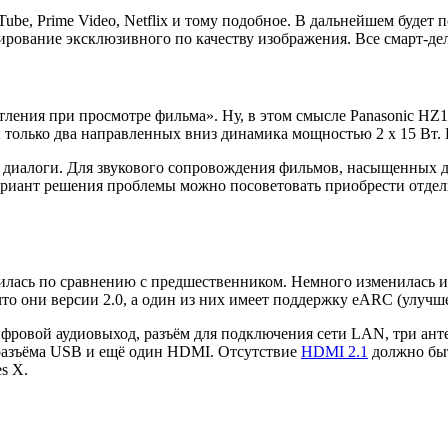
be, Prime Video, Netflix и тому подобное. В дальнейшем будет 
мирование эксклюзивного по качеству изображения. Все смарт-дел
тления при просмотре фильма». Ну, в этом смысле Panasonic HZ
 только два направленных вниз динамика мощностью 2 х 15 Вт. 
 диалоги. Для звукового сопровождения фильмов, насыщенных де
ариант решения проблемы можно посоветовать приобрести отдель
лась по сравнению с предшественником. Немного изменилась и
то они версии 2.0, а один из них имеет поддержку eARC (улучше
цифровой аудиовыход, разъём для подключения сети LAN, три ант
 разъёма USB и ещё один HDMI. Отсутствие
HDMI 2.1
должно быт
s X.