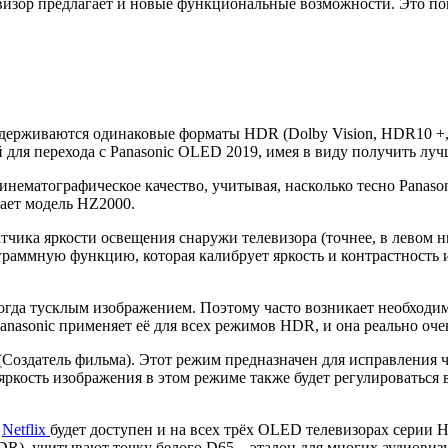
евизор предлагает и новые функциональные возможности. Это по
ддерживаются одинаковые форматы HDR (Dolby Vision, HDR10 +,
 для перехода с Panasonic OLED 2019, имея в виду получить луч
инематографическое качество, учитывая, насколько тесно Panaso
ает модель HZ2000.
атчика яркости освещения снаружи телевизора (точнее, в левом 
граммную функцию, которая калибрует яркость и контрастность
гда тусклым изображением. Поэтому часто возникает необходим
Panasonic применяет её для всех режимов HDR, и она реально оч
 (Создатель фильма). Этот режим предназначен для исправления
 яркость изображения в этом режиме также будет регулироваться 
м
Netflix
будет доступен и на всех трёх OLED телевизорах серии HZ
HDR), учитывают точку белого D65 – эталон для многих аудиов