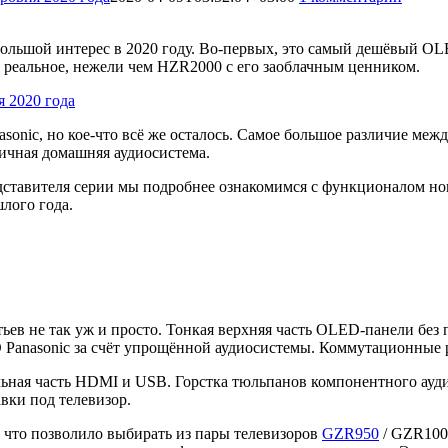
льшой интерес в 2020 году. Во-первых, это самый дешёвый OLED
ее реальное, нежели чем HZR2000 с его заоблачным ценником.
nasonic, но кое-что всё же осталось. Самое большое различие ме
иличная домашняя аудиосистема.
ставителя серии мы подробнее ознакомимся с функционалом нов
лого года.
ьев не так уж и просто. Тонкая верхняя часть OLED-панели без 
 Panasonic за счёт упрощённой аудиосистемы. Коммутационные 
льная часть HDMI и USB. Горстка тюльпанов компонентного ауд
авки под телевизор.
, что позволило выбирать из пары телевизоров
GZR950
/ GZR1000