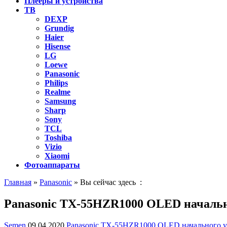
Плееры и устройства
ТВ
DEXP
Grundig
Haier
Hisense
LG
Loewe
Panasonic
Philips
Realme
Samsung
Sharp
Sony
TCL
Toshiba
Vizio
Xiaomi
Фотоаппараты
Главная
»
Panasonic
» Вы сейчас здесь :
Panasonic TX-55HZR1000 OLED начально
Semen
09.04.2020
Panasonic TX-55HZR1000 OLED начального у