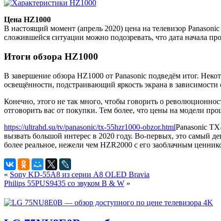
Цена HZ1000
В настоящий момент (апрель 2020) цена на телевизор Panasoni
сложившейся ситуации можно подозревать, что дата начала про
Итоги обзора HZ1000
В завершение обзора HZ1000 от Panasonic подведём итог. Неко
освещённости, подстраивающий яркость экрана в зависимости
Конечно, этого не так много, чтобы говорить о революционно
отговорить вас от покупки. Тем более, что цены на модели про
https://ultrahd.su/tv/panasonic/tx-55hzr1000-obzor.html
Panasonic T
вызвать большой интерес в 2020 году. Во-первых, это самый де
более реальное, нежели чем HZR2000 с его заоблачным ценником.
«
Sony KD-55A8 из серии A8 OLED Bravia
Philips 55PUS9435 со звуком B & W
»