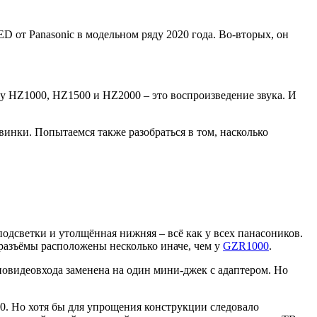
 от Panasonic в модельном ряду 2020 года. Во-вторых, он
жду HZ1000, HZ1500 и HZ2000 – это воспроизведение звука. И
инки. Попытаемся также разобраться в том, насколько
подсветки и утолщённая нижняя – всё как у всех панасоников.
разъёмы расположены несколько иначе, чем у
GZR1000
.
иовидеовхода заменена на один мини-джек с адаптером. Но
. Но хотя бы для упрощения конструкции следовало