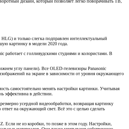
воротный дизайн, который позволяет легко поворачивать ТВ,
 HLG) и только слегка подправлен интеллектуальный
шую картинку в модели 2020 года.
nic работает с голливудскими студиями и колористами. В
нижнем углу панели). Все OLED-телевизоры Panasonic
 изображений на экране в зависимости от уровня окружающего
ость самостоятельно менять настройки картинки. Учитывая
ень эффективна в действии.
 чрезмерно усердной видеообработки, возвращая картинку
в ответ на окружающий свет. Всё это с целью сделать
. Если не из коробки, то позже в этом году. Настройки,
изуальных материалов. Они также учитывают собственную