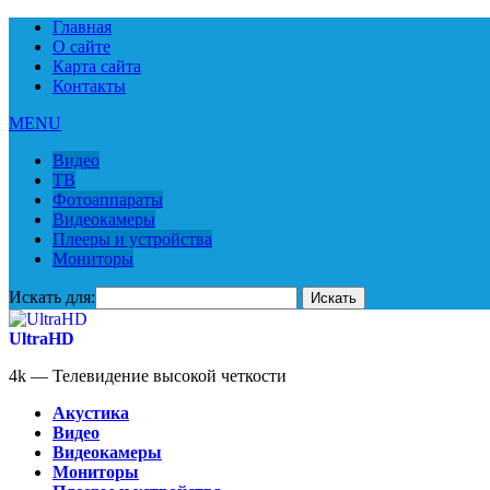
Главная
О сайте
Карта сайта
Контакты
MENU
Видео
ТВ
Фотоаппараты
Видеокамеры
Плееры и устройства
Мониторы
Искать для:
UltraHD
4k — Телевидение высокой четкости
Акустика
Видео
Видеокамеры
Мониторы