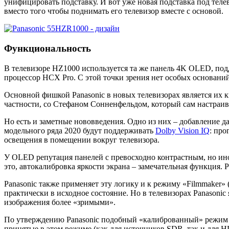
унифицировать подставку. И вот уже новая подставка под тел
вместо того чтобы поднимать его телевизор вместе с основой.
Функциональность
В телевизоре HZ1000 используется та же панель 4K OLED, по
процессор HCX Pro. С этой точки зрения нет особых оснований
Основной фишкой Panasonic в новых телевизорах является их к
частности, со Стефаном Сонненфельдом, который сам настраив
Но есть и заметные нововведения. Одно из них – добавление д
модельного ряда 2020 будут поддерживать
Dolby Vision IQ
: про
освещения в помещении вокруг телевизора.
У OLED репутация панелей с превосходно контрастным, но ино
это, автокалибровка яркости экрана – замечательная функция. 
Panasonic также применяет эту логику и к режиму «Filmmaker»
практически в исходное состояние. Но в телевизорах Panasonic
изображения более «зримыми».
По утверждению Panasonic подобный «калиброванный» режи
принятые в этом режиме (как для источников SDR, так и для 