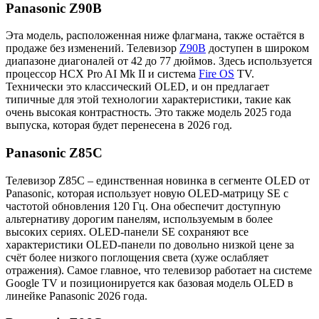
Panasonic Z90B
Эта модель, расположенная ниже флагмана, также остаётся в
продаже без изменений. Телевизор
Z90B
доступен в широком
диапазоне диагоналей от 42 до 77 дюймов. Здесь используется
процессор HCX Pro AI Mk II и система
Fire OS
TV.
Технически это классический OLED, и он предлагает
типичные для этой технологии характеристики, такие как
очень высокая контрастность. Это также модель 2025 года
выпуска, которая будет перенесена в 2026 год.
Panasonic Z85C
Телевизор Z85C – единственная новинка в сегменте OLED от
Panasonic, которая использует новую OLED-матрицу SE с
частотой обновления 120 Гц. Она обеспечит доступную
альтернативу дорогим панелям, используемым в более
высоких сериях. OLED-панели SE сохраняют все
характеристики OLED-панели по довольно низкой цене за
счёт более низкого поглощения света (хуже ослабляет
отражения). Самое главное, что телевизор работает на системе
Google TV и позиционируется как базовая модель OLED в
линейке Panasonic 2026 года.