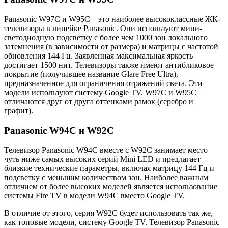
Panasonic W97C и W95C – это наиболее высококлассные ЖК-
телевизоры в линейке Panasonic. Они используют мини-
светодиодную подсветку с более чем 1000 зон локального
затемнения (в зависимости от размера) и матрицы с частотой
обновления 144 Гц. Заявленная максимальная яркость
достигает 1500 нит. Телевизоры также имеют антибликовое
покрытие (получившее название Glare Free Ultra),
предназначенное для ограничения отражений света. Эти
модели используют систему Google TV. W97C и W95C
отличаются друг от друга оттенками рамок (серебро и
графит).
Panasonic W94C и W92C
Телевизор Panasonic W94C вместе с W92C занимает место
чуть ниже самых высоких серий Mini LED и предлагает
близкие технические параметры, включая матрицу 144 Гц и
подсветку с меньшим количеством зон. Наиболее важным
отличием от более высоких моделей является использование
системы Fire TV в модели W94C вместо Google TV.
В отличие от этого, серия W92C будет использовать так же,
как топовые модели, систему Google TV. Телевизор Panasonic