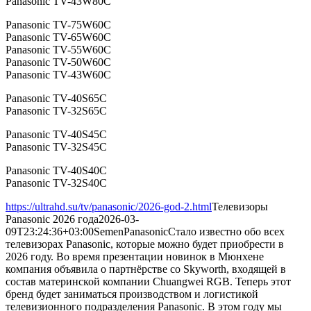
Panasonic TV-43W80C
Panasonic TV-75W60C
Panasonic TV-65W60C
Panasonic TV-55W60C
Panasonic TV-50W60C
Panasonic TV-43W60C
Panasonic TV-40S65C
Panasonic TV-32S65C
Panasonic TV-40S45C
Panasonic TV-32S45C
Panasonic TV-40S40C
Panasonic TV-32S40C
https://ultrahd.su/tv/panasonic/2026-god-2.html
Телевизоры
Panasonic 2026 года
2026-03-
09T23:24:36+03:00
Semen
Panasonic
Стало известно обо всех
телевизорах Panasonic, которые можно будет приобрести в
2026 году. Во время презентации новинок в Мюнхене
компания объявила о партнёрстве со Skyworth, входящей в
состав материнской компании Chuangwei RGB. Теперь этот
бренд будет заниматься производством и логистикой
телевизионного подразделения Panasonic. В этом году мы