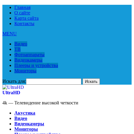
Главная
О сайте
Карта сайта
Контакты
MENU
Видео
ТВ
Фотоаппараты
Видеокамеры
Плееры и устройства
Мониторы
Искать для:
UltraHD
4k — Телевидение высокой четкости
Акустика
Видео
Видеокамеры
Мониторы