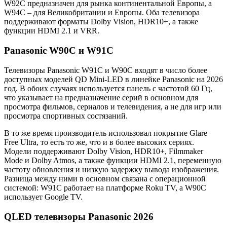
W92C предназначен для рынка континентальной Европы, а
W94C – для Великобритании и Европы. Оба телевизора
поддерживают форматы Dolby Vision, HDR10+, а также
функции HDMI 2.1 и VRR.
Panasonic W90C и W91C
Телевизоры Panasonic W91C и W90C входят в число более
доступных моделей QD Mini-LED в линейке Panasonic на 2026
год. В обоих случаях используется панель с частотой 60 Гц,
что указывает на предназначение серий в основном для
просмотра фильмов, сериалов и телевидения, а не для игр или
просмотра спортивных состязаний.
В то же время производитель использовал покрытие Glare
Free Ultra, то есть то же, что и в более высоких сериях.
Модели поддерживают Dolby Vision, HDR10+, Filmmaker
Mode и Dolby Atmos, а также функции HDMI 2.1, переменную
частоту обновления и низкую задержку вывода изображения.
Разница между ними в основном связана с операционной
системой: W91C работает на платформе Roku TV, а W90C
использует Google TV.
QLED телевизоры Panasonic 2026