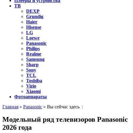
Плееры и устройства
ТВ
DEXP
Grundig
Haier
Hisense
LG
Loewe
Panasonic
Philips
Realme
Samsung
Sharp
Sony
TCL
Toshiba
Vizio
Xiaomi
Фотоаппараты
Главная
»
Panasonic
» Вы сейчас здесь :
Модельный ряд телевизоров Panasonic
2026 года