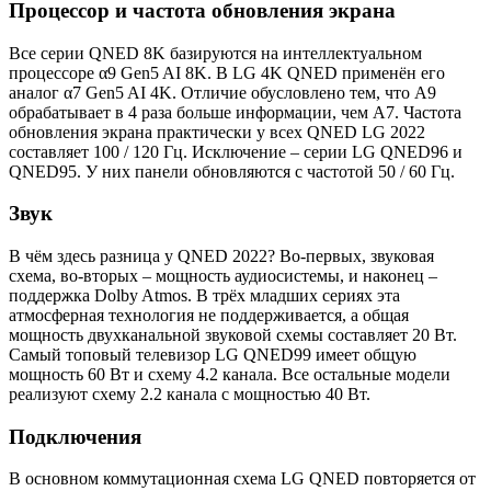
Процессор и частота обновления экрана
Все серии QNED 8K базируются на интеллектуальном
процессоре α9 Gen5 AI 8K. В LG 4K QNED применён его
аналог α7 Gen5 AI 4K. Отличие обусловлено тем, что A9
обрабатывает в 4 раза больше информации, чем A7. Частота
обновления экрана практически у всех QNED LG 2022
составляет 100 / 120 Гц. Исключение – серии LG QNED96 и
QNED95. У них панели обновляются с частотой 50 / 60 Гц.
Звук
В чём здесь разница у QNED 2022? Во-первых, звуковая
схема, во-вторых – мощность аудиосистемы, и наконец –
поддержка Dolby Atmos. В трёх младших сериях эта
атмосферная технология не поддерживается, а общая
мощность двухканальной звуковой схемы составляет 20 Вт.
Самый топовый телевизор LG QNED99 имеет общую
мощность 60 Вт и схему 4.2 канала. Все остальные модели
реализуют схему 2.2 канала с мощностью 40 Вт.
Подключения
В основном коммутационная схема LG QNED повторяется от