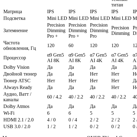
титан
Матрица
IPS
IPS
IPS
IPS
I
Подсветка
Mini LED
Mini LED
Mini LED
Mini LED
M
Precision
Precision
Precision
Precision
Pr
Затемнение
Dimming
Dimming
Dimming
Dimming
D
Pro +
Pro +
Pro
Частота
120
60
120
120
1
обновления, Гц
α9 Gen5
α9 Gen5
α7 Gen5
α7 Gen5
α
Процессор
AI 8K
AI 8K
AI 4K
AI 4K
A
Dolby Vision
Да
Да
Да
Да
Д
Двойной тюнер
Да
Да
Нет
Нет
Н
Тюнер ATSC
Нет
Нет
Нет
Нет
Д
Always Ready
Да
Да
Да
Нет
Н
Аудио, Ватт /
60 / 4.2
40 / 2.2
40 / 2.2
40 / 2.2
40
каналы
Dolby Atmos
Да
Да
Да
Да
Д
Wi-Fi
6
6
5
5
5
HDMI 2.1 / 2.0
4 / 0
0 / 4
2 / 2
2 / 2
2 
USB 3.0 / 2.0
1 / 2
1 / 2
0 / 2
0 / 2
0 