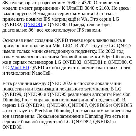
8K телевизоры с разрешением 7680 × 4320. Оставшиеся
модели имеют разрешение 4K UltraHD 3840 x 2160. Но здесь
важно другое. В младших сериях компания LG начала
применять помимо IPS матриц ещё и VA. Это серии LG
QNED82,
QNED81
и QNED80. Правда, телевизоры
диагональю 86″ всё же используют IPS панели.
Основная идея создания QNED телевизоров заключалась в
применении подсветки Mini LED. В 2021 году все LG QNED
имели только мини светодиодную подсветку. Но 2022 год
ознаменовался появлением боковой подсветки Edge Lit опять
же в сериях телевизоров LG QNED82, QNED81 и QNED80. С
LG
MiniLED
QNED их объединяет наличие квантовых точек
и технологии NanoCell.
Есть различия между QNED 2022 в способе локализации
подсветки или реализации локального затемнения. В LG
QNED99, QNED96 и QNED95 реализован алгоритм Precision
Dimming Pro + управления полноматричной подсветкой. В
сериях LG QNED91, QNED90, QNED87, QNED86 и QNED85
– используется Precision Dimming Pro с меньшим количеством
зон затемнения. Локальное затемнение Dimming Pro есть и в
сериях с боковой подсветкой LG QNED82, QNED81 и
QNED80.