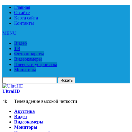
Главная
О сайте
Карта сайта
Контакты
MENU
Видео
ТВ
Фотоаппараты
Видеокамеры
Плееры и устройства
Мониторы
Искать
для:
UltraHD
4k — Телевидение высокой четкости
Акустика
Видео
Видеокамеры
Мониторы