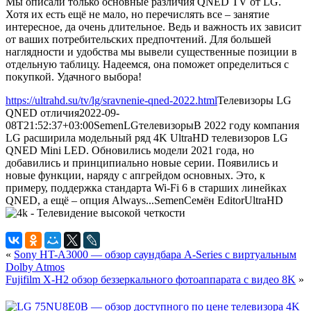
Мы описали только основные различия QNED TV от LG.
Хотя их есть ещё не мало, но перечислять все – занятие
интересное, да очень длительное. Ведь и важность их зависит
от ваших потребительских предпочтений. Для большей
наглядности и удобства мы вывели существенные позиции в
отдельную таблицу. Надеемся, она поможет определиться с
покупкой. Удачного выбора!
https://ultrahd.su/tv/lg/sravnenie-qned-2022.html
Телевизоры LG
QNED отличия
2022-09-
08T21:52:37+03:00
Semen
LG
телевизоры
В 2022 году компания
LG расширила модельный ряд 4K UltraHD телевизоров LG
QNED Mini LED. Обновились модели 2021 года, но
добавились и принципиально новые серии. Появились и
новые функции, наряду с апгрейдом основных. Это, к
примеру, поддержка стандарта Wi-Fi 6 в старших линейках
QNED, а ещё – опция Always...
Semen
Семён
Editor
UltraHD
«
Sony HT-A3000 — обзор саундбара A-Series с виртуальным
Dolby Atmos
Fujifilm X-H2 обзор беззеркального фотоаппарата с видео 8K
»