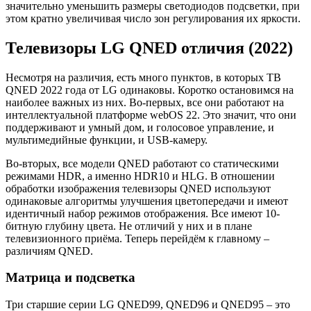
значительно уменьшить размеры светодиодов подсветки, при
этом кратно увеличивая число зон регулирования их яркости.
Телевизоры LG QNED отличия (2022)
Несмотря на различия, есть много пунктов, в которых ТВ
QNED 2022 года от LG одинаковы. Коротко остановимся на
наиболее важных из них. Во-первых, все они работают на
интеллектуальной платформе webOS 22. Это значит, что они
поддерживают и умный дом, и голосовое управление, и
мультимедийные функции, и USB-камеру.
Во-вторых, все модели QNED работают со статическими
режимами HDR, а именно HDR10 и HLG. В отношении
обработки изображения телевизоры QNED используют
одинаковые алгоритмы улучшения цветопередачи и имеют
идентичный набор режимов отображения. Все имеют 10-
битную глубину цвета. Не отличий у них и в плане
телевизионного приёма. Теперь перейдём к главному –
различиям QNED.
Матрица и подсветка
Три старшие серии LG QNED99, QNED96 и QNED95 – это