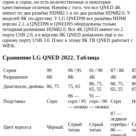
серии к серии, но есть количественные и некоторые
качественные отличия. Начнём с того, что все QNED 4K
имеют по два разъёма HDMI2.1 и по два разъёма HDMI2.0. У
моделей 8K по-другому. У LG QNED99 все разъёмы HDMI
версии 2.1, а QNED96 и QNED95 оборудованы только
четырьмя разъёмами HDMI2.0. Все 4K QNED имеют по 2
порта USB 2.0, а в версиях 8K QNED добавлено ещё и по
одному порту USB 3.0. Плюс к этому 8К ТВ QNED работает с
WiFi6.
Сравнение LG QNED 2022. Таблица
Серия
99
96 / 95
91 / 90
87 / 86
8
Разрешение
8K
8K
4K
4K
4
86, 75,
86, 75,
86
Диагонали, дюймы
86, 75
75, 65
65, 55
65, 55
65
96 —
91 —
Подставка
Серп
серп / 95
серп / 90
Серп
Н
— ножки
— ножки
87 —
ледяное
Серый
Серый
серебро /
С
Цвет корпуса
Чёрный
титан
титан
86 —
т
тёмный