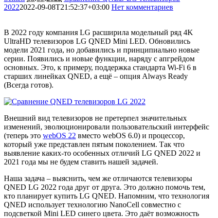
2022
2022-09-08T21:52:37+03:00
Нет комментариев
18371
В 2022 году компания LG расширила модельный ряд 4K
UltraHD телевизоров LG QNED Mini LED. Обновились
модели 2021 года, но добавились и принципиально новые
серии. Появились и новые функции, наряду с апгрейдом
основных. Это, к примеру, поддержка стандарта Wi-Fi 6 в
старших линейках QNED, а ещё – опция Always Ready
(Всегда готов).
Внешний вид телевизоров не претерпел значительных
изменений, эволюционировали пользовательский интерфейс
(теперь это
webOS 22
вместо webOS 6.0) и процессор,
который уже представлен пятым поколением. Так что
выявление каких-то особенных отличий LG QNED 2022 и
2021 года мы не будем ставить нашей задачей.
Наша задача – выяснить, чем же отличаются телевизоры
QNED LG 2022 года друг от друга. Это должно помочь тем,
кто планирует купить LG QNED. Напомним, что технология
QNED использует технологию NanoCell совместно с
подсветкой Mini LED синего цвета. Это даёт возможность