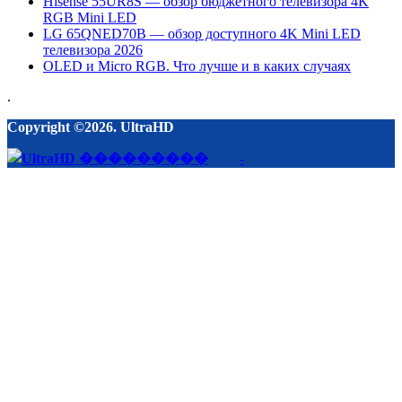
Hisense 55UR8S — обзор бюджетного телевизора 4K
RGB Mini LED
LG 65QNED70B — обзор доступного 4K Mini LED
телевизора 2026
OLED и Micro RGB. Что лучше и в каких случаях
.
Copyright ©2026. UltraHD
-