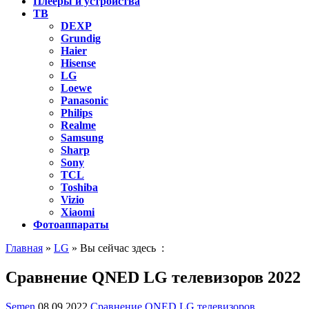
Плееры и устройства
ТВ
DEXP
Grundig
Haier
Hisense
LG
Loewe
Panasonic
Philips
Realme
Samsung
Sharp
Sony
TCL
Toshiba
Vizio
Xiaomi
Фотоаппараты
Главная
»
LG
» Вы сейчас здесь :
Сравнение QNED LG телевизоров 2022
Semen
08.09.2022
Сравнение QNED LG телевизоров