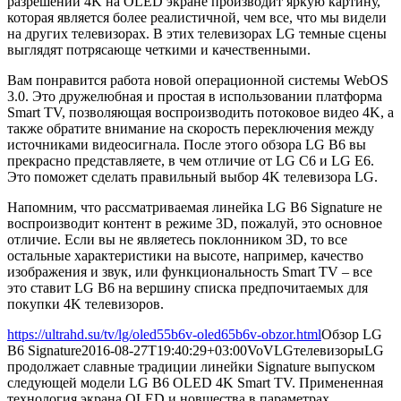
разрешении 4K на OLED экране производит яркую картину,
которая является более реалистичной, чем все, что мы видели
на других телевизорах. В этих телевизорах LG темные сцены
выглядят потрясающе четкими и качественными.
Вам понравится работа новой операционной системы WebOS
3.0. Это дружелюбная и простая в использовании платформа
Smart TV, позволяющая воспроизводить потоковое видео 4K, а
также обратите внимание на скорость переключения между
источниками видеосигнала. После этого обзора LG B6 вы
прекрасно представляете, в чем отличие от LG C6 и LG E6.
Это поможет сделать правильный выбор 4K телевизора LG.
Напомним, что рассматриваемая линейка LG B6 Signature не
воспроизводит контент в режиме 3D, пожалуй, это основное
отличие. Если вы не являетесь поклонником 3D, то все
остальные характеристики на высоте, например, качество
изображения и звук, или функциональность Smart TV – все
это ставит LG B6 на вершину списка предпочитаемых для
покупки 4K телевизоров.
https://ultrahd.su/tv/lg/oled55b6v-oled65b6v-obzor.html
Обзор LG
B6 Signature
2016-08-27T19:40:29+03:00
VoV
LG
телевизоры
LG
продолжает славные традиции линейки Signature выпуском
следующей модели LG B6 OLED 4K Smart TV. Примененная
технология экрана OLED и новшества в параметрах