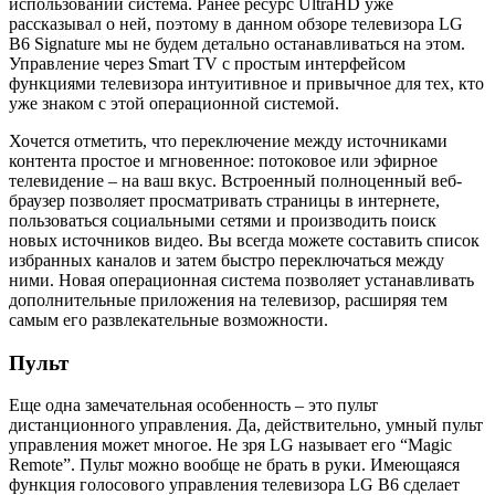
использовании система. Ранее ресурс UltraHD уже
рассказывал о ней, поэтому в данном обзоре телевизора LG
B6 Signature мы не будем детально останавливаться на этом.
Управление через Smart TV с простым интерфейсом
функциями телевизора интуитивное и привычное для тех, кто
уже знаком с этой операционной системой.
Хочется отметить, что переключение между источниками
контента простое и мгновенное: потоковое или эфирное
телевидение – на ваш вкус. Встроенный полноценный веб-
браузер позволяет просматривать страницы в интернете,
пользоваться социальными сетями и производить поиск
новых источников видео. Вы всегда можете составить список
избранных каналов и затем быстро переключаться между
ними. Новая операционная система позволяет устанавливать
дополнительные приложения на телевизор, расширяя тем
самым его развлекательные возможности.
Пульт
Еще одна замечательная особенность – это пульт
дистанционного управления. Да, действительно, умный пульт
управления может многое. Не зря LG называет его “Magic
Remote”. Пульт можно вообще не брать в руки. Имеющаяся
функция голосового управления телевизора LG B6 сделает