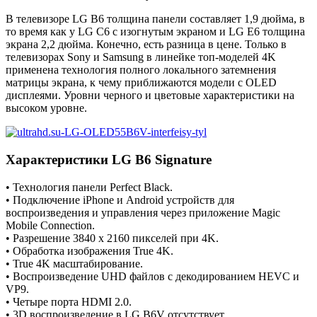
В телевизоре LG B6 толщина панели составляет 1,9 дюйма, в
то время как у LG C6 с изогнутым экраном и LG E6 толщина
экрана 2,2 дюйма. Конечно, есть разница в цене. Только в
телевизорах Sony и Samsung в линейке топ-моделей 4K
применена технология полного локального затемнения
матрицы экрана, к чему приближаются модели с OLED
дисплеями. Уровни черного и цветовые характеристики на
высоком уровне.
Характеристики LG B6 Signature
• Технология панели Perfect Black.
• Подключение iPhone и Android устройств для
воспроизведения и управления через приложение Magic
Mobile Connection.
• Разрешение 3840 х 2160 пикселей при 4K.
• Обработка изображения True 4K.
• True 4K масштабирование.
• Воспроизведение UHD файлов с декодированием HEVC и
VP9.
• Четыре порта HDMI 2.0.
• 3D воспроизведение в LG B6V отсутствует.