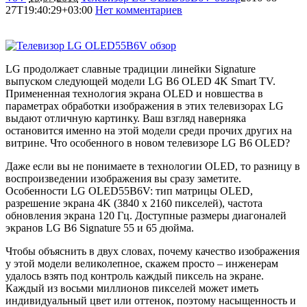
27T19:40:29+03:00
Нет комментариев
27628
LG продолжает славные традиции линейки Signature
выпуском следующей модели LG B6 OLED 4K Smart TV.
Примененная технология экрана OLED и новшества в
параметрах обработки изображения в этих телевизорах LG
выдают отличную картинку. Ваш взгляд наверняка
остановится именно на этой модели среди прочих других на
витрине. Что особенного в новом телевизоре LG B6 OLED?
Даже если вы не понимаете в технологии OLED, то разницу в
воспроизведении изображения вы сразу заметите.
Особенности LG OLED55B6V: тип матрицы OLED,
разрешение экрана 4K (3840 х 2160 пикселей), частота
обновления экрана 120 Гц. Доступные размеры диагоналей
экранов LG B6 Signature 55 и 65 дюйма.
Чтобы объяснить в двух словах, почему качество изображения
у этой модели великолепное, скажем просто – инженерам
удалось взять под контроль каждый пиксель на экране.
Каждый из восьми миллионов пикселей может иметь
индивидуальный цвет или оттенок, поэтому насыщенность и