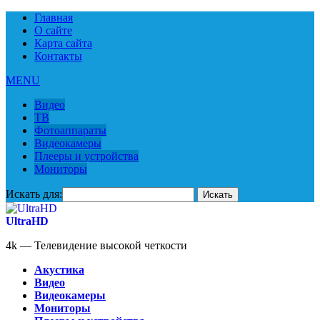
Главная
О сайте
Карта сайта
Контакты
MENU
Видео
ТВ
Фотоаппараты
Видеокамеры
Плееры и устройства
Мониторы
Искать для:
UltraHD
4k — Телевидение высокой четкости
Акустика
Видео
Видеокамеры
Мониторы