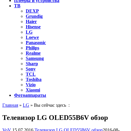
Плееры и устройства
ТВ
DEXP
Grundig
Haier
Hisense
LG
Loewe
Panasonic
Philips
Realme
Samsung
Sharp
Sony
TCL
Toshiba
Vizio
Xiaomi
Фотоаппараты
Главная
»
LG
» Вы сейчас здесь :
Телевизор LG OLED55B6V обзор
VoV
15.07.2016
Телевизор LG OLED55B6V обзор
2016-08-