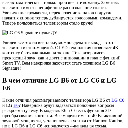
все автоматически – только произнесите команду. Заметим,
телевизор имеет специфичное распознавание голоса.
Увеличение громкости, переключение каналов и другие
нажатия кнопок теперь дублируется голосовыми командами.
Теперь пользоваться телевизором стало круче!
Увидев все это на выставке, можно сделать вывод – этот
телевизор из топ-моделей. OLED технология позволяет 4K
контенту быть «живым» на экране. Телевизор имеет
прекрасный звук, как и другие инновации в плане функций
Smart TV. Вам наверняка захочется стать хозяином LG B6
Signature!
В чем отличие LG B6 от LG C6 и LG
E6
Какие отличия рассматриваемого телевизора LG B6 от
LG C6
и LG
E6
? Наверняка будут задаваться подобные вопросы –
раскроем эту тему. В моделях E6 и C6 есть функция 3D
преобразования контента. Все модели имеют 40 Вт активной
звуковой мощности, установлена акустика от Harmon Kardon,
но в LG B6 и LG C6 используется 4-канальная схема.