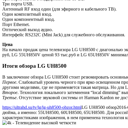
Три порта USB.
Антенный RF вход один (для эфирного и кабельного ТВ).
Один композитный вход.
Один компонентный вход.
Порт Ethernet.
Оптический выход аудио.
Интерфейс RS232C (Mini Jack) для служебного обслуживания.
Цена
На начало продаж цена телевизора LG UH8500 с диагональю э
руб, LG 55UH850V ценой 93 тыс.руб и LG 65UH850V минималь
Итоги обзора LG UH8500
В заключение обзора LG UH8500 стоит резюмировать основные
Первое
. Слабоватый уровень черного при ярко освещенном про
другими моделями, где не применяется такая матрица. Но для 
Второе
. Технология локального затемнения “local dimming” вы
Третье
. Отсутствие звуковой системы от Harman Kardon не до
https://ultrahd.su/tv/lg/lg-uh8500-obzor.html
LG UH8500 обзор
2016-
дюйма, а именно: 55UH8500, 60UH8500, 65UH8500. Для росс
характеристиками изображения, в нем применена технология кв