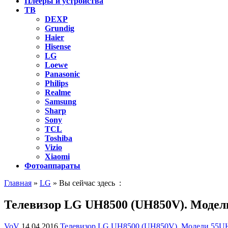
Плееры и устройства
ТВ
DEXP
Grundig
Haier
Hisense
LG
Loewe
Panasonic
Philips
Realme
Samsung
Sharp
Sony
TCL
Toshiba
Vizio
Xiaomi
Фотоаппараты
Главная
»
LG
» Вы сейчас здесь :
Телевизор LG UH8500 (UH850V). Модел
VoV
14.04.2016
Телевизор LG UH8500 (UH850V). Модели 55U