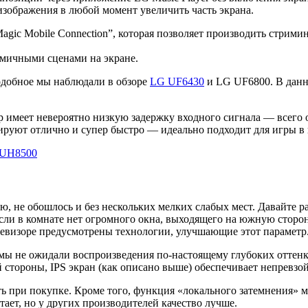
 изображения в любой момент увеличить часть экрана.
gic Mobile Connection”, которая позволяет производить стрими
амичными сценами на экране.
одобное мы наблюдали в обзоре
LG UF6430
и LG UF6800. В данн
р имеет невероятно низкую задержку входного сигнала — всего ок
гируют отлично и супер быстро — идеально подходит для игры в 
ю, не обошлось и без нескольких мелких слабых мест. Давайте 
если в комнате нет огромного окна, выходящего на южную стор
телевизоре предусмотрены технологии, улучшающие этот параметр
 мы не ожидали воспроизведения по-настоящему глубоких оттен
й стороны, IPS экран (как описано выше) обеспечивает непревз
ть при покупке. Кроме того, функция «локального затемнения» м
тает, но у других производителей качество лучше.