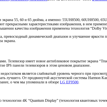
и экрана 55, 60 и 65 дюйма, а именно: 55UH8500, 60UH8500, 6
 прекрасными характеристиками изображения, в нем применена
ышении качества изображения применена технология “Dolby Vi
мма, превосходный динамический диапазон и улучшение яркости 
а экрана.
ми. Телевизор имеет новое антибликовое покрытие экрана “True 
гие IPS панели телевизоров в этом ценовом диапазоне.
 недостатком является слабоватый уровень черного при просмот
ать лучшего. От продвинутой акустической системы Harmon Kard
ранее, о чем мы упоминали в обзоре
LG EF9500
.
технологии 4K “Quantum Display” (технология квантовых точек)