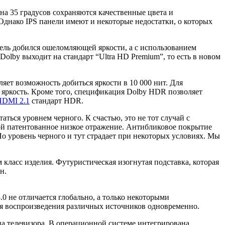
на 35 градусов сохраняются качественные цвета и
Однако IPS панели имеют и некоторые недостатки, о которых
тель добился ошеломляющей яркости, а с использованием
lby выходит на стандарт “Ultra HD Premium”, то есть в новом
яет возможность добиться яркости в 10 000 нит. Для
ю яркость. Кроме того, спецификация Dolby HDR позволяет
HDMI 2.1
стандарт HDR.
аться уровнем черного. К счастью, это не тот случай с
бой патентованное низкое отражение. Антибликовое покрытие
 уровень черного и тут страдает при некоторых условиях. Мы
класс изделия. Футуристическая изогнутая подставка, которая
н.
.0 не отличается глобально, а только некоторыми
ля воспроизведения различных источников одновременно.
а телевизора. В операционной системе интегрирована