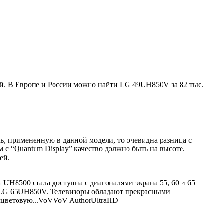
ей. В Европе и России можно найти LG 49UH850V за 82 тыс.
ль, примененную в данной модели, то очевидна разница с
 с “Quantum Display” качество должно быть на высоте.
ей.
UH8500 стала доступна с диагоналями экрана 55, 60 и 65
 LG 65UH850V. Телевизоры обладают прекрасными
цветовую...
VoV
VoV
Author
UltraHD