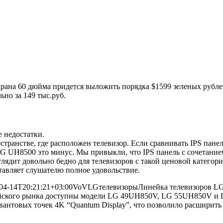
крана 60 дюйма придется выложить порядка $1599 зеленых рубл
но за 149 тыс.руб.
 недостатки.
странстве, где расположен телевизор. Если сравнивать IPS пане
LG UH8500 это минус. Мы привыкли, что IPS панель с сочетанием
глядит довольно бедно для телевизоров с такой ценовой категори
ставляет слушателю полное удовольствие.
04-14T20:21:21+03:00
VoV
LG
телевизоры
Линейка телевизоров LG 
ийского рынка доступны модели LG 49UH850V, LG 55UH850V и
антовых точек 4K “Quantum Display”, что позволило расширить 