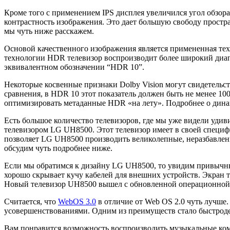
Кроме того с применением IPS дисплея увеличился угол обзора
контрастность изображения. Это дает большую свободу простра
мы чуть ниже расскажем.
Основой качественного изображения является примененная техн
технологии HDR телевизор воспроизводит более широкий диапаз
эквивалентном обозначении “HDR 10”.
Некоторые косвенные признаки Dolby Vision могут свидетельст
сравнения, в HDR 10 этот показатель должен быть не менее 1
оптимизировать метаданные HDR «на лету». Подробнее о дина
Есть большое количество телевизоров, где мы уже видели удиви
телевизором LG UH8500. Этот телевизор имеет в своей специфи
позволяет LG UH8500 производить великолепные, неразбавлен
обсудим чуть подробнее ниже.
Если мы обратимся к дизайну LG UH8500, то увидим привычные
хорошо скрывает кучу кабелей для внешних устройств. Экран т
Новый телевизор UH8500 вышел с обновленной операционной
Считается, что
WebOS 3.0
в отличие от Web OS 2.0 чуть лучше. 
усовершенствованиями. Одним из преимуществ стало быстроде
Вам понравится возможность воспроизводить музыкальные комп