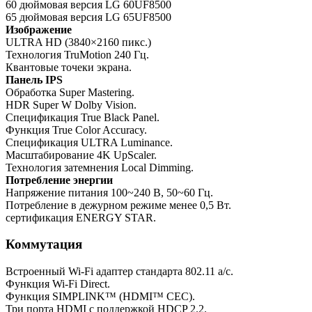
60 дюймовая версия LG 60UF8500
65 дюймовая версия LG 65UF8500
Изображение
ULTRA HD (3840×2160 пикс.)
Технология TruMotion 240 Гц.
Квантовые точеки экрана.
Панель IPS
Обработка Super Mastering.
HDR Super W Dolby Vision.
Спецификация True Black Panel.
Функция True Color Accuracy.
Спецификация ULTRA Luminance.
Масштабирование 4K UpScaler.
Технология затемнения Local Dimming.
Потребление энергии
Напряжение питания 100~240 В, 50~60 Гц.
Потребление в дежурном режиме менее 0,5 Вт.
сертификация ENERGY STAR.
Коммутация
Встроенный Wi-Fi адаптер стандарта 802.11 a/c.
Функция Wi-Fi Direct.
Функция SIMPLINK™ (HDMI™ CEC).
Три порта HDMI с поддержкой HDCP 2.2.