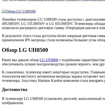
Линейка телевизоров LG UH8500 стала доступна с диагоналям
49UH850V, LG 55UH850V и LG 65UH850V. Телевизоры обладают
позволило расширить цветовую гамму. Очередным шагом в пов
В результате этого стала доступна более широкая цветовая га
применением IPS матрицы стали возможны большие углы обзор
Обзор LG UH8500
Ранее мы давали обзор
LG UF6800
с подобными характеристика
обеспечивать лучшее воспроизводство уровня черного, чем дру
К сожалению, телевизор имеет некоторые недостатки. Главным
технология местного затемнения матрицы экрана оставляет жел
телевизора. Акустику Harmon Kardon компания стала внедрять 
Достоинства
В телевизоре LG UH8500 установлен дисплей, выполненный по 
изображения.