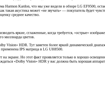
ема Harmon Kardon, что мы уже видели в обзоре LG EF9500, оста
как такая акустика может «не звучать» — покупатель будет чувс
оценку среднее качество.
зводить яркие, сглаженные, когда требуется, «острые» изображ
го миллиарда цветов.
lby Vision» HDR. Тут заметен более яркий динамический диапазо
— применена IPS матрица в LG UH8500.
вет на экране. Но этот факт проявляется только в хорошо освещ
даться «Dolby Vision» HDR у вас должна быть хорошая аппаратур