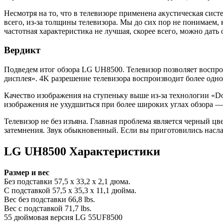
Несмотря на то, что в телевизоре применена акустическая сист
всего, из-за толщины телевизора. Мы до сих пор не понимаем, 
частотная характеристика не лучшая, скорее всего, можно дать 
Вердикт
Подведем итог обзора LG UH8500. Телевизор позволяет воспрои
дисплея». 4K разрешение телевизора воспроизводит более одно
Качество изображения на ступеньку выше из-за технологии «Do
изображения не ухудшиться при более широких углах обзора 
Телевизор не без изъяна. Главная проблема является черный ц
затемнения. Звук обыкновенный. Если вы приготовились наслаж
LG UH8500 Характеристики
Размер и вес
Без подставки 57,5 x 33,2 x 2,1 дюма.
С подставкой 57,5 x 35,3 x 11,1 дюйма.
Вес без подставки 66,8 lbs.
Вес с подставкой 71,7 lbs.
55 дюймовая версия LG 55UF8500