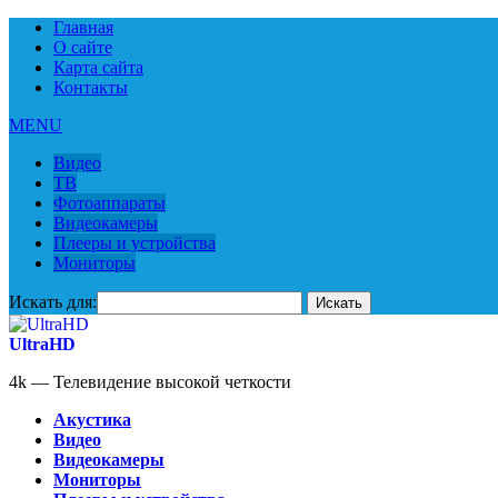
Главная
О сайте
Карта сайта
Контакты
MENU
Видео
ТВ
Фотоаппараты
Видеокамеры
Плееры и устройства
Мониторы
Искать для:
UltraHD
4k — Телевидение высокой четкости
Акустика
Видео
Видеокамеры
Мониторы