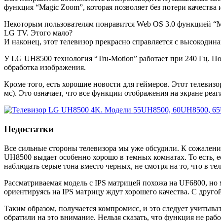
функция “Magic Zoom”, которая позволяет без потери качества
Некоторым пользователям понравится Web OS 3.0 функцией “Ma
LG TV. Этого мало?
И наконец, этот телевизор прекрасно справляется с высокодин
У LG UH8500 технология “Tru-Motion” работает при 240 Гц. П
обработка изображения.
Кроме того, есть хорошие новости для геймеров. Этот телевизо
мс). Это означает, что все функции отображения на экране реа
Недостатки
Все сильные стороны телевизора мы уже обсудили. К сожалени
UH8500 выдает особенно хорошо в темных комнатах. То есть, 
наблюдать серые тона вместо черных, не смотря на то, что в 
Рассматриваемая модель с IPS матрицей похожа на UF6800, но
ориентируясь на IPS матрицу ждут хорошего качества. С друго
Таким образом, получается компромисс, и это следует учитыва
обратили на это внимание. Нельзя сказать, что функция не рабо