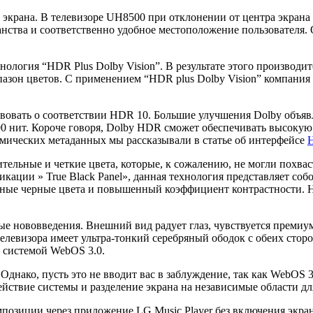
 экрана. В телевизоре UH8500 при отклонении от центра экрана 
нства и соответственно удобное местоположение пользователя. 
ология “HDR Plus Dolby Vision”. В результате этого производи
он цветов. С применением “HDR plus Dolby Vision” компания Do
вовать о соответствии HDR 10. Большие улучшения Dolby объявл
000 нит. Короче говоря, Dolby HDR сможет обеспечивать высоку
мических метаданных мы рассказывали в статье об интерфейсе
тельные и четкие цвета, которые, к сожалению, не могли похваст
кации » True Black Panel», данная технология представляет со
ные черные цвета и повышенный коэффициент контрастности. Но
 нововведения. Внешний вид радует глаз, чувствуется премиум 
елевизора имеет ультра-тонкий серебряный ободок с обеих сторо
 системой WebOS 3.0.
Однако, пусть это не вводит вас в заблуждение, так как WebOS 3
йствие системы и разделение экрана на независимые области д
озиции через приложение LG Music Player без включения экран