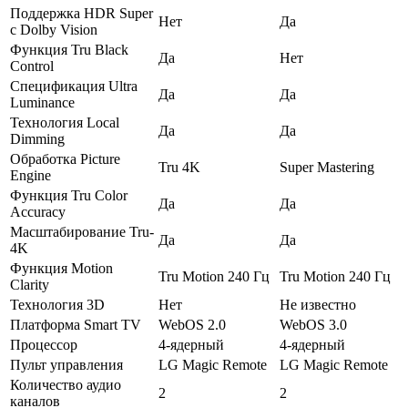
Поддержка HDR Super
Нет
Да
с Dolby Vision
Функция Tru Black
Да
Нет
Control
Спецификация Ultra
Да
Да
Luminance
Технология Local
Да
Да
Dimming
Обработка Picture
Tru 4K
Super Mastering
Engine
Функция Tru Color
Да
Да
Accuracy
Масштабирование Tru-
Да
Да
4K
Функция Motion
Tru Motion 240 Гц
Tru Motion 240 Гц
Clarity
Технология 3D
Нет
Не известно
Платформа Smart TV
WebOS 2.0
WebOS 3.0
Процессор
4-ядерный
4-ядерный
Пульт управления
LG Magic Remote
LG Magic Remote
Количество аудио
2
2
каналов