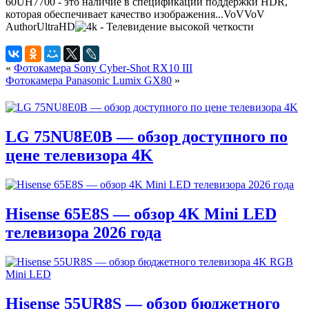
60UH7700 - это наличие в спецификации поддержки HDR,
которая обеспечивает качество изображения...
VoV
VoV
Author
UltraHD
«
Фотокамера Sony Cyber-Shot RX10 III
Фотокамера Panasonic Lumix GX80
»
LG 75NU8E0B — обзор доступного по
цене телевизора 4K
Hisense 65E8S — обзор 4K Mini LED
телевизора 2026 года
Hisense 55UR8S — обзор бюджетного