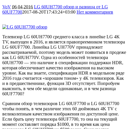
VoV
06.04.2016
LG 60UH7700 обзор и разница от LG
60UF7700
2017-08-20T17:43:24+03:00
Нет комментариев
6909
Телевизор LG 60UH7700 среднего класса в линейке LG 4K
TV, выпущен в 2016, и является правопреемником телевизора
LG 60UF7700. Линейка LG UH770V принадлежит
рассматриваемой, поэтому модель может появиться в продеже
как LG 60UH770V. Одна из особенностей телевизора
60UH7700 — это наличие в спецификации поддержки HDR,
которая обеспечивает качество изображения на высоком
уровне. Как вы знаете, спецификация HDR в модельном ряде
2016 года считается «хорошим тоном» у 4K телевизоров. Как
и в предшественнике, функция 3D отсутствует. Попробуем
выяснить, в чем обе модели одинаковые, и в чем разница
60UF7700?
Сравним обзор телевизоров LG 60UF7700 и LG 60UH7700
чтобы понять, в чем различие этих 60 дюймовых 4K TV с
великолепным качеством изображения по доступной цене.
Если брать цену телевизора 60UF7700, то она на текущий
момент составляет порядка $1000, в то время как цена