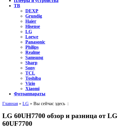
Плееры и устройства
ТВ
DEXP
Grundig
Haier
Hisense
LG
Loewe
Panasonic
Philips
Realme
Samsung
Sharp
Sony
TCL
Toshiba
Vizio
Xiaomi
Фотоаппараты
Главная
»
LG
» Вы сейчас здесь :
LG 60UH7700 обзор и разница от LG
60UF7700