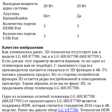
Выходная мощность
20 Вт
20 Вт
аудио системы
Акустика
Нет
Да
HarmanKardon
Количество портов
3
3
HDMI Port
Количество портов
3
3
USB Port
Качество изображения
Как упоминалось ранее, 3D технология отсутствует как в
модели LG 60UF7700, так и в LG 60UH7700 (60UH770V).
Если для вас этот параметр является важным, то ни один из
телевизоров вам не подойдет. С нынешнего года все
производители пытаются отказаться от 3D функции в 4K TV,
пытаясь удешевить продукт. Но со стороны потребителя
функция 3D остается редко востребованной в повседневном
просмотре. Таким образом, если вы не фанат 3D, то
продолжаем обзор телевизора LG 60UH7700.
Одно из основных отличий телевизора LG 60UH7700
(60UH770V) от прошлогоднего LG 60UF7700 является
поддержка HDR, которая считается стандартом 2016 года в 4K
моделях. Ранее мы давали обзор
LG UF7700
. Технология HDR