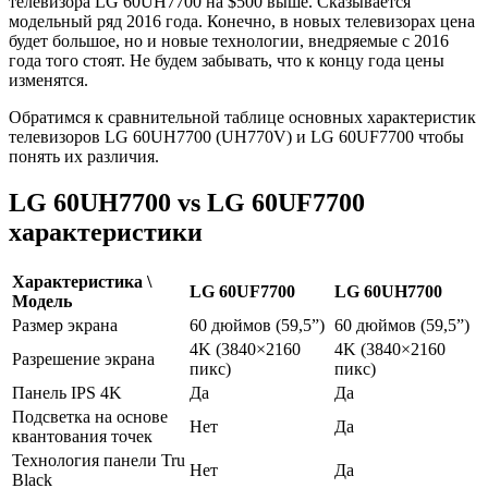
телевизора LG 60UH7700 на $500 выше. Сказывается
модельный ряд 2016 года. Конечно, в новых телевизорах цена
будет большое, но и новые технологии, внедряемые с 2016
года того стоят. Не будем забывать, что к концу года цены
изменятся.
Обратимся к сравнительной таблице основных характеристик
телевизоров LG 60UH7700 (UH770V) и LG 60UF7700 чтобы
понять их различия.
LG 60UH7700 vs LG 60UF7700
характеристики
Характеристика \
LG
60UF7700
LG
60UH7700
Модель
Размер экрана
60 дюймов (59,5”)
60 дюймов (59,5”)
4K (3840×2160
4K (3840×2160
Разрешение экрана
пикс)
пикс)
Панель IPS 4K
Да
Да
Подсветка на основе
Нет
Да
квантования точек
Технология панели Tru
Нет
Да
Black