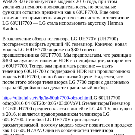
WebOS 3.0 используется в моделях 2016 года, при этом
увеличена немного производительность, но остальные
функции остались прежними как в 60UF7700. Еще одно
отличие это примененная акустическая система в телевизоре
LG 60UH7700 — LG стала использовать акустику Harman
Kardon.
В заключение обзора телевизора LG UH770V (UH7700)
постараемся выбрать лучший 4K телевизор. Конечно, новая
модель LG 60UH7700 дороже на $300 своего
предшественника 60UF7700. Мы предполагаем, что разница в
$300 заслуживает наличие HDR в спецификации, которой нет
в 60UF7700. Теперь вам принимать решение — взять
телевизор 60UH7700 с поддержкой HDR или прошлогоднюю
модель 60UF7700, но по более низкой цене. Надеемся, что
после этого обзора телевизоров LG 7700 серии с диагональю
экрана 60 дюймов вы сделаете правильный выбор.
https://ultrahd.su/tv/lg/lg-60uh7700-obzor.html
LG 60UH7700
обзор
2016-04-06T20:40:05+03:00
VoV
LG
телевизоры
Телевизор
LG 60UH7700 среднего класса в линейке LG 4K TV, выпущен
в 2016, и является правопреемником телевизора LG
60UF7700. Линейка LG UH770V принадлежит
рассматриваемой, поэтому модель может появиться в продеже
как LG 60UH770V. Одна из особенностей телевизора