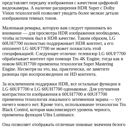
представляет передачу изображения с качеством цифровой
видеокамеры. А наличие расширения HDR Super с Dolby
Vision технологией позволяет увидеть более мелкие детали
изображения темных тонов.
Маленькая ремарка, которую вам следует принимать во
внимание — для просмотра HDR изображения необходимо,
чтобы источник был в HDR качестве. Таким образом, LG
60UH7700 полностью поддерживает HDR контент, а его
оппонент LG 60UF7700 не может похвастать этой
спецификацией. Следующее отличие: телевизор LG 60UF7700
обрабатывает контент при помощи Tru 4K Engine, тогда как в
новом 60UH7700 применена технология Super Mastering
Engine. Несмотря на это, вы, практически, не заметите
разницы при воспроизведении не HD контента.
За исключением поддержки HDR, все остальные функции в
LG 60UF7700 и LG 60UH7700 одинаковые. Для улучшения
контрастности изображения в 60UH7700 и 60UF7700
применена технология локального затемнения экрана — тут
ничего нового нет. Кроме того, использование технологии Tru
Black Control, которая максимизирует уровень черного,
применена функция Ultra Luminance.
Она позволяет отображать отличные пиковые значения белого