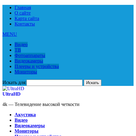
Главная
О сайте
Карта сайта
Контакты
MENU
Видео
ТВ
Фотоаппараты
Видеокамеры
Плееры и устройства
Мониторы
Искать для:
UltraHD
4k — Телевидение высокой четкости
Акустика
Видео
Видеокамеры
Мониторы