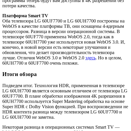
программы теперь будут вам доступны в 4K разрешении без
потери качества.
Платформа Smart TV
Оба телевизора LG 60UF7700 и LG 60UH7700 построены на
WebOS в качестве платформы ТВ, они оснащены 4-ядерным
процессором. Разница в версии операционной системы. В
телевизоре 60UF770 применена WobOS 2.0, тогда как в
телевизоре 60UH7700 уже используется новая WebOS 3.0. И,
конечно, в новой версии есть некоторые улучшения и
обновления, что делает производительность телевизора
лучше. Отличия WebOS 3.0 и WebOS 2.0
здесь
. Но в целом,
60UH7700 и 60UF7700 очень похожи.
Итоги обзора
Подведем итог. Технология HDR, примененная в телевизоре
LG 60UH7700 является основным отличием от телевизора LG
60UF7700. В плане обработки изображения 4K разрешения в
60UH7700 используется Super Mastering обработка на основе
Super HDR с Dolby Vision функцией. При воспроизведении не
HDR контента разница между телевизором LG 60UF7700 и
LG 60UH7700 не заметна.
Некоторая разница в операционных системах Smart TV —