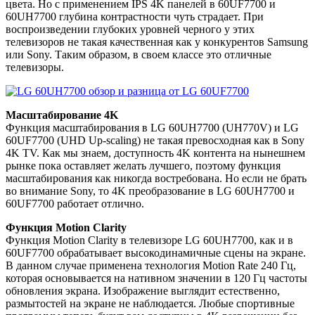
цвета. Но с применением IPS 4K панелей в 60UF7700 и
60UH7700 глубина контрастности чуть страдает. При
воспроизведении глубоких уровней черного у этих
телевизоров не такая качественная как у конкурентов Samsung
или Sony. Таким образом, в своем классе это отличные
телевизоры.
Масштабирование 4K
Функция масштабирования в LG 60UH7700 (UH770V) и LG
60UF7700 (UHD Up-scaling) не такая превосходная как в Sony
4K TV. Как мы знаем, доступность 4K контента на нынешнем
рынке пока оставляет желать лучшего, поэтому функция
масштабирования как никогда востребована. Но если не брать
во внимание Sony, то 4K преобразование в LG 60UH7700 и
60UF7700 работает отлично.
Функция Motion Clarity
Функция Motion Clarity в телевизоре LG 60UH7700, как и в
60UF7700 обрабатывает высокодинамичные сцены на экране.
В данном случае применена технология Motion Rate 240 Гц,
которая основывается на нативном значении в 120 Гц частоты
обновления экрана. Изображение выглядит естественно,
размытостей на экране не наблюдается. Любые спортивные