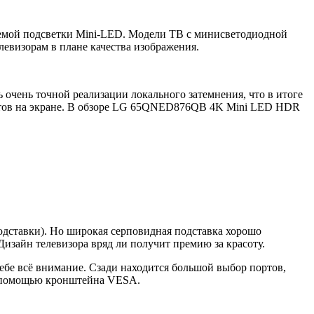
стемой подсветки Mini-LED. Модели ТВ с минисветодиодной
евизорам в плане качества изображения.
 очень точной реализации локального затемнения, что в итоге
ектов на экране. В обзоре LG 65QNED876QB 4K Mini LED HDR
одставки). Но широкая серповидная подставка хорошо
Дизайн телевизора вряд ли получит премию за красоту.
себе всё внимание. Сзади находится большой выбор портов,
 с помощью кронштейна VESA.