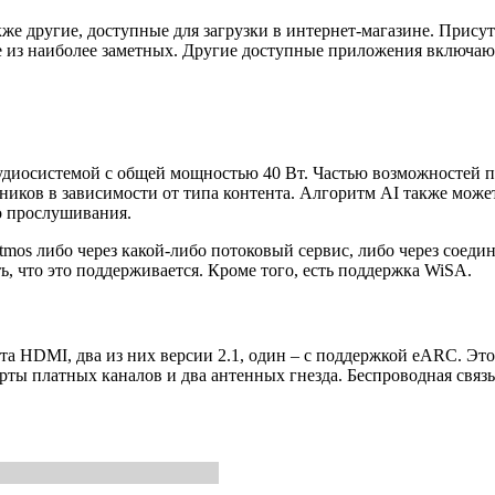
же другие, доступные для загрузки в интернет-магазине. Присутс
е из наиболее заметных. Другие доступные приложения включают 
диосистемой с общей мощностью 40 Вт. Частью возможностей про
чников в зависимости от типа контента. Алгоритм AI также мож
о прослушивания.
mos либо через какой-либо потоковый сервис, либо через соед
ть, что это поддерживается. Кроме того, есть поддержка WiSA.
 HDMI, два из них версии 2.1, один – с поддержкой eARC. Это
рты платных каналов и два антенных гнезда. Беспроводная связь