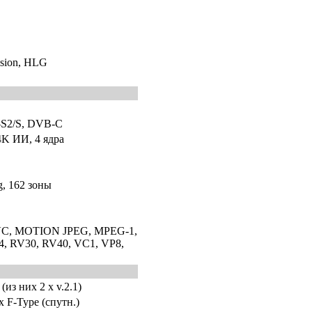
sion, HLG
S2/S, DVB-C
4K ИИ, 4 ядра
g, 162 зоны
VC, MOTION JPEG, MPEG-1,
, RV30, RV40, VC1, VP8,
из них 2 х v.2.1)
 х F-Type (спутн.)