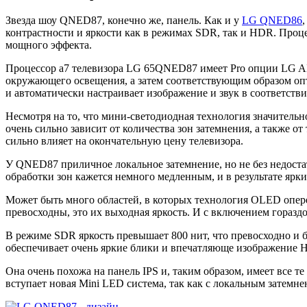
Звезда шоу QNED87, конечно же, панель. Как и у
LG QNED86
контрастности и яркости как в режимах SDR, так и HDR. Проц
мощного эффекта.
Процессор a7 телевизора LG 65QNED87 имеет Pro опции LG AI P
окружающего освещения, а затем соответствующим образом опт
и автоматически настраивает изображение и звук в соответстви
Несмотря на то, что мини-светодиодная технология значитель
очень сильно зависит от количества зон затемнения, а также о
сильно влияет на окончательную цену телевизора.
У QNED87 приличное локальное затемнение, но не без недостат
обработки зон кажется немного медленным, и в результате ярк
Может быть много областей, в которых технология OLED опер
превосходны, это их выходная яркость. И с включением гораз
В режиме SDR яркость превышает 800 нит, что превосходно и 
обеспечивает очень яркие блики и впечатляюще изображение 
Она очень похожа на панель IPS и, таким образом, имеет все т
вступает новая Mini LED система, так как с локальным затемне