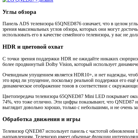
Углы обзора
Панель ADS телевизора 65QNED876 означает, что в целом углы 
зрения максимальных углов обзора, которых они могут достичь
использовать его в качестве семейного телевизора, у вас не 
HDR и цветовой охват
С точки зрения поддержки HDR не ожидайте никаких сюрприз
более продвинутый Dolby Vision, который использует динамич
Очевидным упущением является HDR10+, и нет надежды, чтобы 
это вряд ли упущение, поскольку реальной поддержки его ещё 
динамическое отображение тонов в соответствии с окружающи
Цветопередача телевизора 65QNED87 Mini LED покрывает окол
74%, что тоже отлично. Эти цифры показывают, что QNED87 на
выглядит довольно хорошо, только с небольшими, и не очень з
Обработка движения и игры
Телевизор QNED87 использует панель с частотой обновления 1
направлениям. Телевизор имеет обычные функции интерполяци