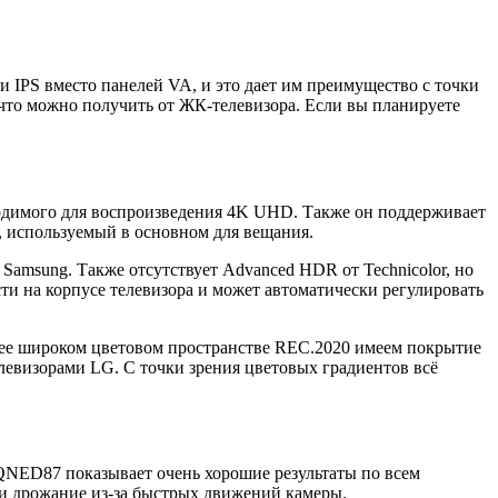
 IPS вместо панелей VA, и это дает им преимущество с точки
 что можно получить от ЖК-телевизора. Если вы планируете
одимого для воспроизведения 4K UHD. Также он поддерживает
, используемый в основном для вещания.
Samsung. Также отсутствует Advanced HDR от Technicolor, но
ти на корпусе телевизора и может автоматически регулировать
лее широком цветовом пространстве REC.2020 имеем покрытие
евизорами LG. С точки зрения цветовых градиентов всё
 QNED87 показывает очень хорошие результаты по всем
 и дрожание из-за быстрых движений камеры.