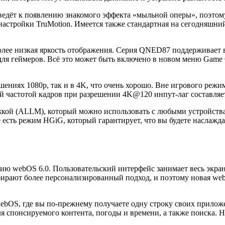
ведёт к появлению знакомого эффекта «мыльной оперы», поэтом
ройки TruMotion. Имеется также стандартная на сегодняшний д
 более низкая яркость отображения. Серия QNED87 поддержива
для геймеров. Всё это может быть включено в новом меню Game 
шениях 1080p, так и в 4K, что очень хорошо. Вне игрового режи
й частотой кадров при разрешении 4K@120 инпут-лаг составляет
жкой (ALLM), который можно использовать с любыми устройства
есть режим HGiG, который гарантирует, что вы будете наслажда
ию webOS 6.0. Пользовательский интерфейс занимает весь экра
ирают более персонализированный подход, и поэтому новая we
ebOS, где вы по-прежнему получаете одну строку своих прилож
я спонсируемого контента, погоды и времени, а также поиска. Н