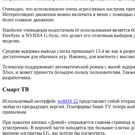
Очевидно, что использование очень агрессивных настроек при
Интерполяцию движения можно включить в меню с помощью наст
более плавное движение.
Наиболее очевидным недостатком её использования является
FreeSync и NVIDIA G-Sync, что делает его отличным выбором 
моделях.
Средняя задержка вывода слегка превышает 13.4 мс как в разре
достаточным для обычных игр. Наконец, для контента с высоко
Телевизор поддерживает автоматический режим с малой задер
Xbox, и может принести большую пользу пользователям. Также 
разработчики.
Смарт ТВ
Используемый интерфейс
webOS 22
представляет собой итерац
любая из предыдущих версий. Платформы Smart TV теперь выб
привычкам.
При нажатии кнопки «Домой» открывается главная страница w
усмотрению. В верхней части находятся три большие плитки дл
мнению алгоритма LG, вы хотели бы посмотреть.