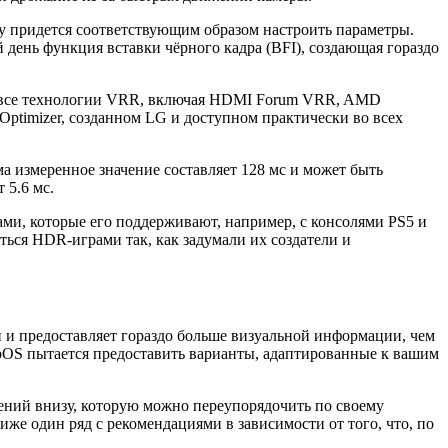
у придется соответствующим образом настроить параметры.
ень функция вставки чёрного кадра (BFI), создающая гораздо
ет все технологии VRR, включая HDMI Forum VRR, AMD
Optimizer, созданном LG и доступном практически во всех
ма измеренное значение составляет 128 мс и может быть
 5.6 мс.
ми, которые его поддерживают, например, с консолями PS5 и
ться HDR-играми так, как задумали их создатели и
н и предоставляет гораздо больше визуальной информации, чем
bOS пытается предоставить варианты, адаптированные к вашим
ений внизу, которую можно переупорядочить по своему
иже один ряд с рекомендациями в зависимости от того, что, по