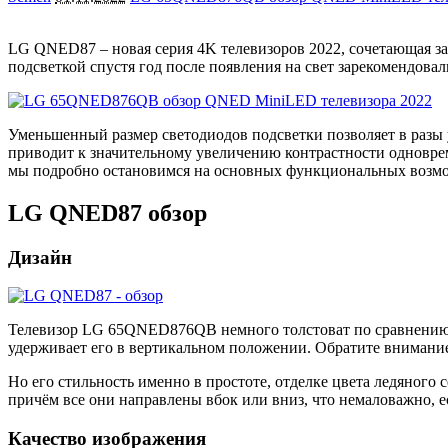
LG QNED87 – новая серия 4K телевизоров 2022, сочетающая з
подсветкой спустя год после появления на свет зарекомендов
Уменьшенный размер светодиодов подсветки позволяет в разы у
приводит к значительному увеличению контрастности одновр
мы подробно остановимся на основных функциональных возм
LG QNED87 обзор
Дизайн
Телевизор LG 65QNED876QB немного толстоват по сравнению с
удерживает его в вертикальном положении. Обратите внимание,
Но его стильность именно в простоте, отделке цвета ледяного 
причём все они направлены вбок или вниз, что немаловажно,
Качество изображения