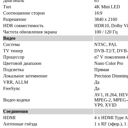
Диагональ
65″
Тип
4K Mini LED
Соотношение сторон
16:9
Разрешение
3840 x 2160
HDR совместимость
HDR10, Dolby Vi
Частота обновления экрана
100 / 120 Гц
Видео
Система
NTSC, PAL
TV тюнер
DVB-T2/T, DVB-
Процессор
α7 V поколения 
Цветовой диапазон
Nano Color Pro
Подсветка
Прямая
Локальное затемнение
Precision Dimmin
VRR, ALLM
Да
FreeSync
Да
AV1, H.264, HE
Видео кодеки
MPEG-2, MPEG-4
VP9, XVID
Соединения
HDMI
4 x HDMI Type A (
Антенные гнёзда
1 x RF (эфир.), 1