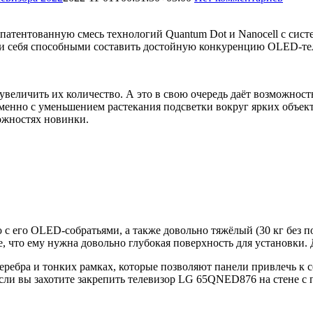
апатентованную смесь технологий Quantum Dot и Nanocell с си
али себя способными составить достойную конкуренцию OLED-тел
величить их количество. А это в свою очередь даёт возможность
еменно с уменьшением растекания подсветки вокруг ярких объ
ожностях новинки.
 его OLED-собратьями, а также довольно тяжёлый (30 кг без п
 что ему нужна довольно глубокая поверхность для установки. 
серебра и тонких рамках, которые позволяют панели привлечь к 
 если вы захотите закрепить телевизор LG 65QNED876 на стене