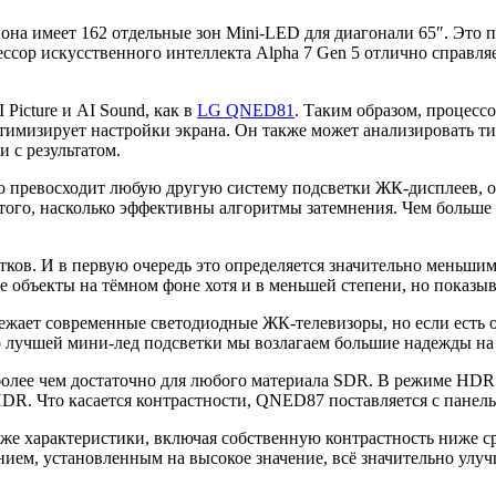
, она имеет 162 отдельные зон Mini-LED для диагонали 65″. Это 
ессор искусственного интеллекта Alpha 7 Gen 5 отлично справл
icture и AI Sound, как в
LG QNED81
. Таким образом, процесс
имизирует настройки экрана. Он также может анализировать тип
и с результатом.
но превосходит любую другую систему подсветки ЖК-дисплеев, 
т того, насколько эффективны алгоритмы затемнения. Чем больше
ков. И в первую очередь это определяется значительно меньшим
ие объекты на тёмном фоне хотя и в меньшей степени, но показы
ежает современные светодиодные ЖК-телевизоры, но если есть 
до лучшей мини-лед подсветки мы возлагаем большие надежды н
более чем достаточно для любого материала SDR. В режиме HDR 
HDR. Что касается контрастности, QNED87 поставляется с панел
е же характеристики, включая собственную контрастность ниже с
нием, установленным на высокое значение, всё значительно улуч