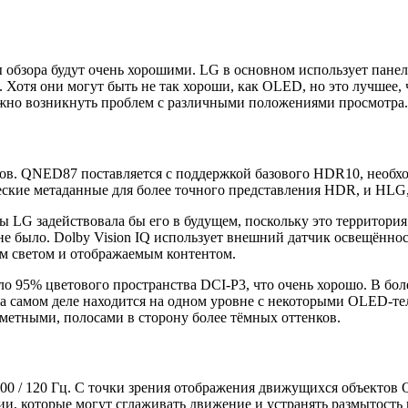
обзора будут очень хорошими. LG в основном использует панели
. Хотя они могут быть не так хороши, как OLED, но это лучшее,
должно возникнуть проблем с различными положениями просмотра.
ов. QNED87 поставляется с поддержкой базового HDR10, необх
еские метаданные для более точного представления HDR, и HLG
LG задействовала бы его в будущем, поскольку это территория 
не было. Dolby Vision IQ использует внешний датчик освещённос
м светом и отображаемым контентом.
о 95% цветового пространства DCI-P3, что очень хорошо. В бо
 самом деле находится на одном уровне с некоторыми OLED-тел
аметными, полосами в сторону более тёмных оттенков.
00 / 120 Гц. С точки зрения отображения движущихся объектов
и, которые могут сглаживать движение и устранять размытость