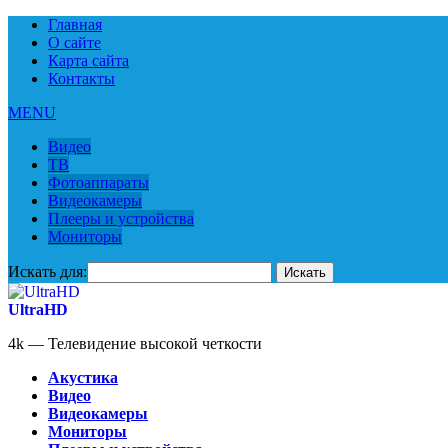
Главная
О сайте
Карта сайта
Контакты
MENU
Видео
ТВ
Фотоаппараты
Видеокамеры
Плееры и устройства
Мониторы
Искать для:
UltraHD
4k — Телевидение высокой четкости
Акустика
Видео
Видеокамеры
Мониторы