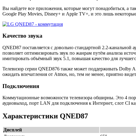
Вы найдете все приложения, которые могут понадобиться, а так
Google Play Movies, Disney+ и Apple TV+, и это лишь некоторы
Качество звука
QNED87 поставляется с довольно стандартной 2.2-канальной ау
позволяет оптимизировать звук по жанрам путём анализа исто
имитировать объёмный звук 5.1, повышая качество для лучшег
Телевизор серии QNED876 также может поддерживать Dolby At
ожидать впечатления от Atmos, но, тем не менее, приятно виде
Подключения
Коммутационные возможности телевизора обширны. Это 4 порта
аудиовыход, порт LAN для подключения к Интернет, слот CI ка
Характеристики QNED87
Дисплей