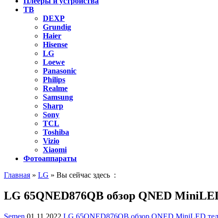
Плееры и устройства
ТВ
DEXP
Grundig
Haier
Hisense
LG
Loewe
Panasonic
Philips
Realme
Samsung
Sharp
Sony
TCL
Toshiba
Vizio
Xiaomi
Фотоаппараты
Главная
»
LG
» Вы сейчас здесь :
LG 65QNED876QB обзор QNED MiniLED 
Semen
01.11.2022
LG 65QNED876QB обзор QNED MiniLED теле