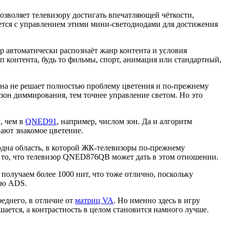
позволяет телевизору достигать впечатляющей чёткости,
яется с управлением этими мини-светодиодами для достижения
ор автоматически распознаёт жанр контента и условия
 контента, будь то фильмы, спорт, анимация или стандартный,
она не решает полностью проблему цветения и по-прежнему
 зон диммирования, тем точнее управление светом. Но это
, чем в
QNED91
, например, числом зон. Да и алгоритм
вают знакомое цветение.
одна область, в которой ЖК-телевизоры по-прежнему
а то, что телевизор QNED876QB может дать в этом отношении.
получаем более 1000 нит, что тоже отлично, поскольку
ью ADS.
реднего, в отличие от
матриц VA
. Но именно здесь в игру
шается, а контрастность в целом становится намного лучше.