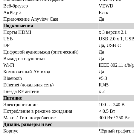
Веб-браузер
VEWD
AirPlay 2
Есть
Приложение Anyview Cast
Да
Подключения
Порты HDMI
х 3 версия 2.1
USB
USB 2.0 х 1, USB
DP
Да, USB-C
Цифровой аудиовыход (оптический)
Да
Выход на наушники
Да
Wi-Fi
IEEE 802.11 a/b/g
Композитный AV вход
Да
Bluetooth
v5.3
Ethernet (локальная сеть)
RJ45
Гнёзда RF антенн
х 2
Питание
Электропитание
100 … 240 В
Потребление в режиме ожидания
< 0.5 Вт
Макс. / Тип. потребление
300 Вт / 250 Вт
Дизайн, размеры и вес
Корпус
Чёрный графит, 