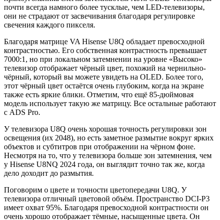
почти всегда намного более тусклые, чем LED-телевизоры,
они не страдают от засвечивания благодаря регулировке
свечения каждого пикселя.
Благодаря матрице VA Hisense U8Q обладает превосходной
контрастностью. Его собственная контрастность превышает
7000:1, но при локальном затемнении на уровне «Высоко»
телевизор отображает чёрный цвет, похожий на чернильно-
чёрный, который вы можете увидеть на OLED. Более того,
этот чёрный цвет остаётся очень глубоким, когда на экране
также есть яркие блики. Отметим, что ещё 85-дюймовая
модель использует такую же матрицу. Все остальные работают
с ADS Pro.
У телевизора U8Q очень хорошая точность регулировки зон
освещения (их 2048), но есть заметное размытие вокруг ярких
объектов и субтитров при отображении на чёрном фоне.
Несмотря на то, что у телевизора больше зон затемнения, чем
у Hisense U8NQ 2024 года, он выглядит точно так же, когда
дело доходит до размытия.
Поговорим о цвете и точности цветопередачи U8Q. У
телевизора отличный цветовой объём. Пространство DCI-P3
имеет охват 95%. Благодаря превосходной контрастности он
очень хорошо отображает тёмные, насыщенные цвета. Он