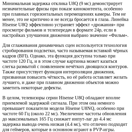
Минимальная задержка отклика U8Q (9 мс) демонстрирует
незначительные фризы при показе киноконтента, особенно
при плавных горизонтальных перемещениях камеры. Тем не
менее, это не критично и не всегда бросается в глаза. Линейка
Hisense U8Q эффективно устраняет эффект «дрожания» при
просмотре фильмов и телепередач в формате 24p, если в
настройках улучшения движения выбрано значение «Фильм».
Для сглаживания динамичных сцен используется технология
стробирования подсветки, часто называемая вставкой чёрных
кадров (BFI). Однако, эта функция доступна только при
частоте 120 Гц, и в этом случае картинка может казаться
слегка размытой с появлением нечётких двоящихся контуров.
Также присутствует функция интерполяции движения,
призванная повысить чёткость, но её работа оставляет желать
лучшего, и даже при плавном движении объектов можно
заметить некоторые дефекты.
В целом, телевизоры серии Hisense U8Q обладают вполне
приемлемой задержкой сигнала. При этом она немного
превышает показатели модели Hisense U8NQ, особенно при
частоте 60 Гц (около 22 мс). Увеличение частоты обновления
до максимальных 165 Гц снижает инпут-лаг до 4.4 мс
задержка вывода очень низкая (4.4 мс), что отлично подходит
для геймеров, которые в основном играют в PVP-игры.