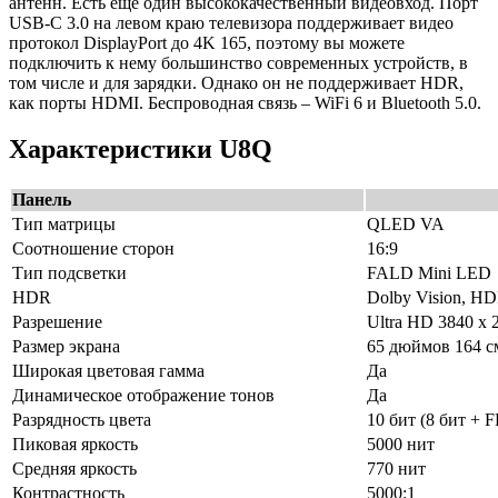
антенн. Есть ещё один высококачественный видеовход. Порт
USB-C 3.0 на левом краю телевизора поддерживает видео
протокол DisplayPort до 4K 165, поэтому вы можете
подключить к нему большинство современных устройств, в
том числе и для зарядки. Однако он не поддерживает HDR,
как порты HDMI. Беспроводная связь – WiFi 6 и Bluetooth 5.0.
Характеристики U8Q
Панель
Тип матрицы
QLED VA
Соотношение сторон
16:9
Тип подсветки
FALD Mini LED
HDR
Dolby Vision, 
Разрешение
Ultra HD 3840 x 
Размер экрана
65 дюймов 164 с
Широкая цветовая гамма
Да
Динамическое отображение тонов
Да
Разрядность цвета
10 бит (8 бит + 
Пиковая яркость
5000 нит
Средняя яркость
770 нит
Контрастность
5000:1