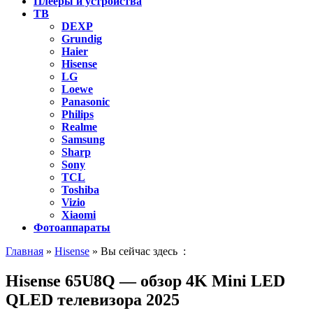
Плееры и устройства
ТВ
DEXP
Grundig
Haier
Hisense
LG
Loewe
Panasonic
Philips
Realme
Samsung
Sharp
Sony
TCL
Toshiba
Vizio
Xiaomi
Фотоаппараты
Главная
»
Hisense
» Вы сейчас здесь :
Hisense 65U8Q — обзор 4K Mini LED
QLED телевизора 2025