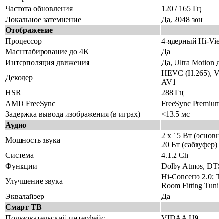
Частота обновления
120 / 165 Гц
Локальное затемнение
Да, 2048 зон
Отображение
Процессор
4-ядерный Hi-Vi
Масштабирование до 4K
Да
Интерполяция движения
Да, Ultra Motion 
HEVC (H.265), V
Декодер
AV1
HSR
288 Гц
AMD FreeSync
FreeSync Premiu
Задержка вывода изображения (в играх)
<13.5 мс
Аудио
2 х 15 Вт (основ
Мощность звука
20 Вт (сабвуфер) 
Система
4.1.2 Ch
Функции
Dolby Atmos, DTS
Hi-Concerto 2.0; 
Улучшение звука
Room Fitting Tun
Эквалайзер
Да
Смарт ТВ
Пользовательский интерфейс
VIDAA U9