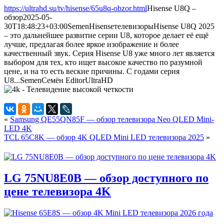
https://ultrahd.su/tv/hisense/65u8q-obzor.html
Hisense U8Q –
обзор
2025-05-
30T18:48:23+03:00
Semen
Hisense
телевизоры
Hisense U8Q 2025
– это дальнейшее развитие серии U8, которое делает её ещё
лучше, предлагая более яркое изображение и более
качественный звук. Серия Hisense U8 уже много лет является
выбором для тех, кто ищет высокое качество по разумной
цене, и на то есть веские причины. С годами серия
U8...
Semen
Семён
Editor
UltraHD
«
Samsung QE55QN85F — обзор телевизора Neo QLED Mini-
LED 4K
TCL 65C8K — обзор 4K QLED Mini LED телевизора 2025
»
LG 75NU8E0B — обзор доступного по
цене телевизора 4K