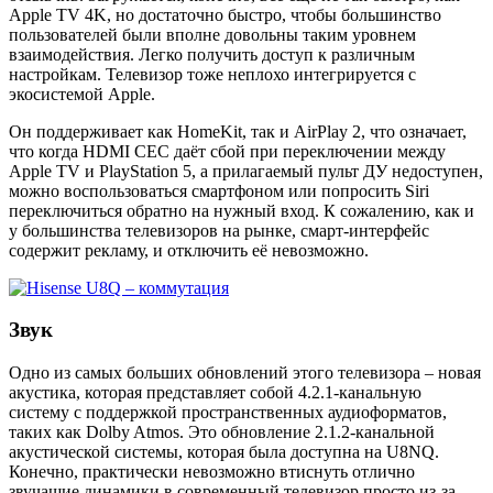
Apple TV 4K, но достаточно быстро, чтобы большинство
пользователей были вполне довольны таким уровнем
взаимодействия. Легко получить доступ к различным
настройкам. Телевизор тоже неплохо интегрируется с
экосистемой Apple.
Он поддерживает как HomeKit, так и AirPlay 2, что означает,
что когда HDMI CEC даёт сбой при переключении между
Apple TV и PlayStation 5, а прилагаемый пульт ДУ недоступен,
можно воспользоваться смартфоном или попросить Siri
переключиться обратно на нужный вход. К сожалению, как и
у большинства телевизоров на рынке, смарт-интерфейс
содержит рекламу, и отключить её невозможно.
Звук
Одно из самых больших обновлений этого телевизора – новая
акустика, которая представляет собой 4.2.1-канальную
систему с поддержкой пространственных аудиоформатов,
таких как Dolby Atmos. Это обновление 2.1.2-канальной
акустической системы, которая была доступна на U8NQ.
Конечно, практически невозможно втиснуть отлично
звучащие динамики в современный телевизор просто из-за