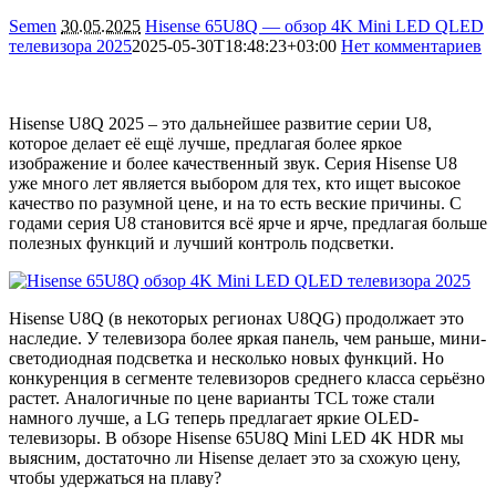
Semen
30.05.2025
Hisense 65U8Q — обзор 4K Mini LED QLED
телевизора 2025
2025-05-30T18:48:23+03:00
Нет комментариев
8871
Hisense U8Q 2025 – это дальнейшее развитие серии U8,
которое делает её ещё лучше, предлагая более яркое
изображение и более качественный звук. Серия Hisense U8
уже много лет является выбором для тех, кто ищет высокое
качество по разумной цене, и на то есть веские причины. С
годами серия U8 становится всё ярче и ярче, предлагая больше
полезных функций и лучший контроль подсветки.
Hisense U8Q (в некоторых регионах U8QG) продолжает это
наследие. У телевизора более яркая панель, чем раньше, мини-
светодиодная подсветка и несколько новых функций. Но
конкуренция в сегменте телевизоров среднего класса серьёзно
растет. Аналогичные по цене варианты TCL тоже стали
намного лучше, а LG теперь предлагает яркие OLED-
телевизоры. В обзоре Hisense 65U8Q Mini LED 4K HDR мы
выясним, достаточно ли Hisense делает это за схожую цену,
чтобы удержаться на плаву?