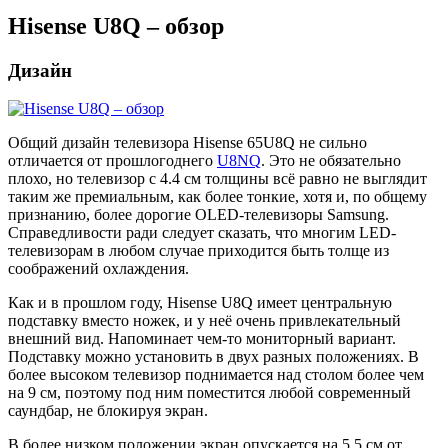
Hisense U8Q – обзор
Дизайн
Общий дизайн телевизора Hisense 65U8Q не сильно
отличается от прошлогоднего
U8NQ
. Это не обязательно
плохо, но телевизор с 4.4 см толщины всё равно не выглядит
таким же премиальным, как более тонкие, хотя и, по общему
признанию, более дорогие OLED-телевизоры Samsung.
Справедливости ради следует сказать, что многим LED-
телевизорам в любом случае приходится быть толще из
соображений охлаждения.
Как и в прошлом году, Hisense U8Q имеет центральную
подставку вместо ножек, и у неё очень привлекательный
внешний вид. Напоминает чем-то мониторный вариант.
Подставку можно установить в двух разных положениях. В
более высоком телевизор поднимается над столом более чем
на 9 см, поэтому под ним поместится любой современный
саундбар, не блокируя экран.
В более низком положении экран опускается на 5.5 см от