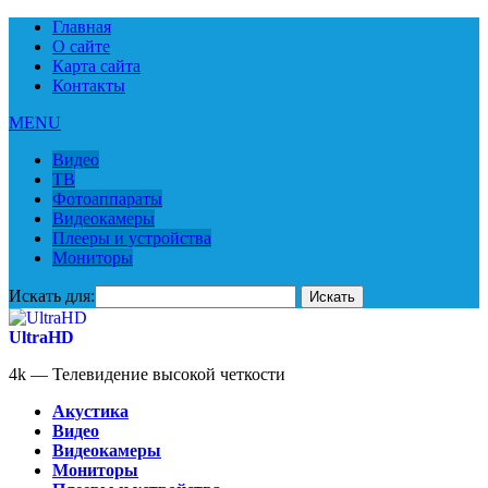
Главная
О сайте
Карта сайта
Контакты
MENU
Видео
ТВ
Фотоаппараты
Видеокамеры
Плееры и устройства
Мониторы
Искать для:
UltraHD
4k — Телевидение высокой четкости
Акустика
Видео
Видеокамеры
Мониторы