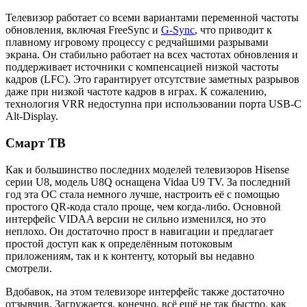
Телевизор работает со всеми вариантами переменной частоты
обновления, включая FreeSync и
G-Sync
, что приводит к
плавному игровому процессу с редчайшими разрывами
экрана. Он стабильно работает на всех частотах обновления и
поддерживает источники с компенсацией низкой частоты
кадров (LFC). Это гарантирует отсутствие заметных разрывов
даже при низкой частоте кадров в играх. К сожалению,
технология VRR недоступна при использовании порта USB-C
Alt-Display.
Смарт ТВ
Как и большинство последних моделей телевизоров Hisense
серии U8, модель U8Q оснащена Vidaa U9 TV. За последний
год эта ОС стала немного лучше, настроить её с помощью
простого QR-кода стало проще, чем когда-либо. Основной
интерфейс VIDAA версии не сильно изменился, но это
неплохо. Он достаточно прост в навигации и предлагает
простой доступ как к определённым потоковым
приложениям, так и к контенту, который вы недавно
смотрели.
Вдобавок, на этом телевизоре интерфейс также достаточно
отзывчив. Загружается, конечно, всё ещё не так быстро, как