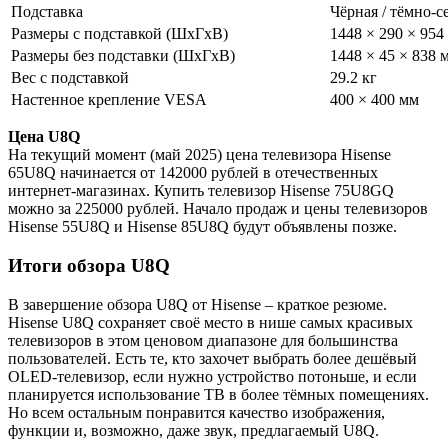
Подставка
Чёрная / тёмно-с
Размеры с подставкой (ШхГхВ)
1448 × 290 × 954
Размеры без подставки (ШхГхВ)
1448 × 45 × 838 
Вес с подставкой
29.2 кг
Настенное крепление VESA
400 × 400 мм
Цена U8Q
На текущий момент (май 2025) цена телевизора Hisense
65U8Q начинается от 142000 рублей в отечественных
интернет-магазинах. Купить телевизор Hisense 75U8GQ
можно за 225000 рублей. Начало продаж и цены телевизоров
Hisense 55U8Q и Hisense 85U8Q будут объявлены позже.
Итоги обзора U8Q
В завершение обзора U8Q от Hisense – краткое резюме.
Hisense U8Q сохраняет своё место в нише самых красивых
телевизоров в этом ценовом диапазоне для большинства
пользователей. Есть те, кто захочет выбрать более дешёвый
OLED-телевизор, если нужно устройство потоньше, и если
планируется использование ТВ в более тёмных помещениях.
Но всем остальным понравится качество изображения,
функции и, возможно, даже звук, предлагаемый U8Q.