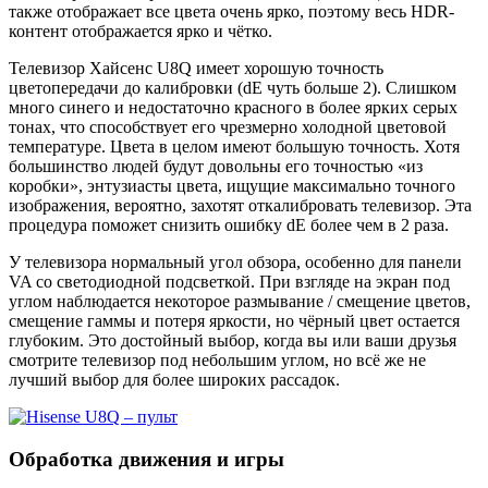
также отображает все цвета очень ярко, поэтому весь HDR-
контент отображается ярко и чётко.
Телевизор Хайсенс U8Q имеет хорошую точность
цветопередачи до калибровки (dE чуть больше 2). Слишком
много синего и недостаточно красного в более ярких серых
тонах, что способствует его чрезмерно холодной цветовой
температуре. Цвета в целом имеют большую точность. Хотя
большинство людей будут довольны его точностью «из
коробки», энтузиасты цвета, ищущие максимально точного
изображения, вероятно, захотят откалибровать телевизор. Эта
процедура поможет снизить ошибку dE более чем в 2 раза.
У телевизора нормальный угол обзора, особенно для панели
VA со светодиодной подсветкой. При взгляде на экран под
углом наблюдается некоторое размывание / смещение цветов,
смещение гаммы и потеря яркости, но чёрный цвет остается
глубоким. Это достойный выбор, когда вы или ваши друзья
смотрите телевизор под небольшим углом, но всё же не
лучший выбор для более широких рассадок.
Обработка движения и игры