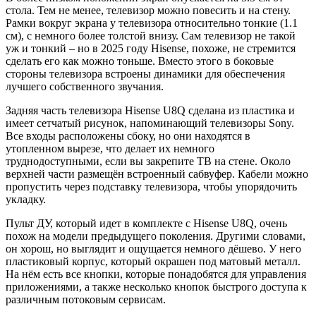
стола. Тем не менее, телевизор можно повесить и на стену.
Рамки вокруг экрана у телевизора относительно тонкие (1.1
см), с немного более толстой внизу. Сам телевизор не такой
уж и тонкий – но в 2025 году Hisense, похоже, не стремится
сделать его как можно тоньше. Вместо этого в боковые
стороны телевизора встроены динамики для обеспечения
лучшего собственного звучания.
Задняя часть телевизора Hisense U8Q сделана из пластика и
имеет сетчатый рисунок, напоминающий телевизоры Sony.
Все входы расположены сбоку, но они находятся в
утопленном вырезе, что делает их немного
труднодоступными, если вы закрепите ТВ на стене. Около
верхней части размещён встроенный сабвуфер. Кабели можно
пропустить через подставку телевизора, чтобы упорядочить
укладку.
Пульт ДУ, который идет в комплекте с Hisense U8Q, очень
похож на модели предыдущего поколения. Другими словами,
он хорош, но выглядит и ощущается немного дёшево. У него
пластиковый корпус, который окрашен под матовый металл.
На нём есть все кнопки, которые понадобятся для управления
приложениями, а также несколько кнопок быстрого доступа к
различным потоковым сервисам.