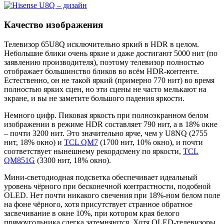
Качество изображения
Телевизор 65U8Q исключительно яркий в HDR в целом.
Небольшие блики очень яркие и даже достигают 5000 нит (по
заявлению производителя), поэтому телевизор полностью
отображает большинство бликов во всём HDR-контенте.
Естественно, он не такой яркий (примерно 770 нит) во время
полностью ярких сцен, но эти сцены не часто мелькают на
экране, и вы не заметите большого падения яркости.
Немного цифр. Пиковая яркость при полноэкранном белом
изображении в режиме HDR составляет 790 нит, а в 18% окне
– почти 3200 нит. Это значительно ярче, чем у U8NQ (2755
нит, 18% окно) и
TCL QM7
(1700 нит, 10% окно), и почти
соответствует нынешнему рекордсмену по яркости,
TCL
QM851G
(3300 нит, 18% окно).
Мини-светодиодная подсветка обеспечивает идеальный
уровень чёрного при бесконечной контрастности, подобной
OLED. Нет почти никакого свечения при 18%-ном белом поле
на фоне чёрного, хотя присутствует странное обратное
засвечивание в окне 10%, при котором края белого
прямоугольника слегка затемняются. Хотя OLED-телевизоры