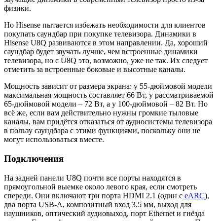
физики.
Но Hisense пытается избежать необходимости для клиентов
покупать саундбар при покупке телевизора. Динамики в
Hisense U8Q развиваются в этом направлении. Да, хороший
саундбар будет звучать лучше, чем встроенные динамики
телевизора, но с U8Q это, возможно, уже не так. Их следует
отметить за встроенные боковые и высотные каналы.
Мощность зависит от размера экрана: у 55-дюймовой модели
максимальная мощность составляет 66 Вт, у рассматриваемой
65-дюймовой модели – 72 Вт, а у 100-дюймовой – 82 Вт. Но
всё же, если вам действительно нужны громкие тыловые
каналы, вам придётся отказаться от аудиосистемы телевизора
в пользу саундбара с этими функциями, поскольку они не
могут использоваться вместе.
Подключения
На задней панели U8Q почти все порты находятся в
прямоугольной выемке около левого края, если смотреть
спереди. Они включают три порта HDMI 2.1 (один с
eARC
),
два порта USB-A, композитный вход 3.5 мм, выход для
наушников, оптический аудиовыход, порт Ethernet и гнёзда