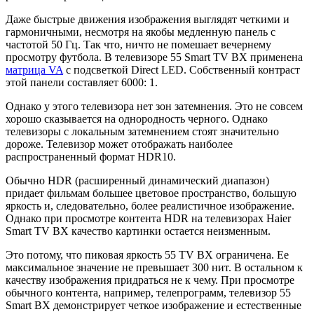
Даже быстрые движения изображения выглядят четкими и
гармоничными, несмотря на якобы медленную панель с
частотой 50 Гц. Так что, ничто не помешает вечернему
просмотру футбола. В телевизоре 55 Smart TV BX применена
матрица VA
с подсветкой Direct LED. Собственный контраст
этой панели составляет 6000: 1.
Однако у этого телевизора нет зон затемнения. Это не совсем
хорошо сказывается на однородность черного. Однако
телевизоры с локальным затемнением стоят значительно
дороже. Телевизор может отображать наиболее
распространенный формат HDR10.
Обычно HDR (расширенный динамический диапазон)
придает фильмам большее цветовое пространство, большую
яркость и, следовательно, более реалистичное изображение.
Однако при просмотре контента HDR на телевизорах Haier
Smart TV BX качество картинки остается неизменным.
Это потому, что пиковая яркость 55 TV BX ограничена. Ее
максимальное значение не превышает 300 нит. В остальном к
качеству изображения придраться не к чему. При просмотре
обычного контента, например, телепрограмм, телевизор 55
Smart BX демонстрирует четкое изображение и естественные