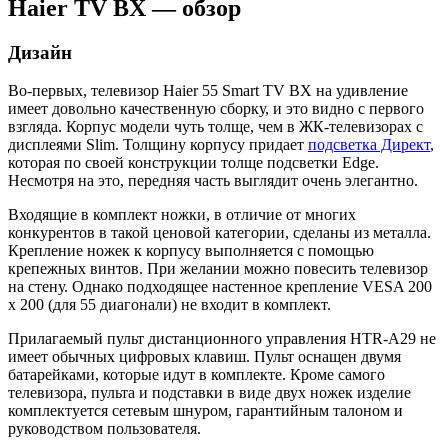
Haier TV BX — обзор
Дизайн
Во-первых, телевизор Haier 55 Smart TV BX на удивление
имеет довольно качественную сборку, и это видно с первого
взгляда. Корпус модели чуть толще, чем в ЖК-телевизорах с
дисплеями Slim. Толщину корпусу придает
подсветка Директ
,
которая по своей конструкции толще подсветки Edge.
Несмотря на это, передняя часть выглядит очень элегантно.
Входящие в комплект ножки, в отличие от многих
конкурентов в такой ценовой категории, сделаны из металла.
Крепление ножек к корпусу выполняется с помощью
крепежных винтов. При желании можно повесить телевизор
на стену. Однако подходящее настенное крепление VESA 200
x 200 (для 55 диагонали) не входит в комплект.
Прилагаемый пульт дистанционного управления HTR-A29 не
имеет обычных цифровых клавиш. Пульт оснащен двумя
батарейками, которые идут в комплекте. Кроме самого
телевизора, пульта и подставки в виде двух ножек изделие
комплектуется сетевым шнуром, гарантийным талоном и
руководством пользователя.