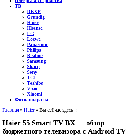
Плееры и устройства
ТВ
DEXP
Grundig
Haier
Hisense
LG
Loewe
Panasonic
Philips
Realme
Samsung
Sharp
Sony
TCL
Toshiba
Vizio
Xiaomi
Фотоаппараты
Главная
»
Haier
» Вы сейчас здесь :
Haier 55 Smart TV BX — обзор
бюджетного телевизора с Android TV