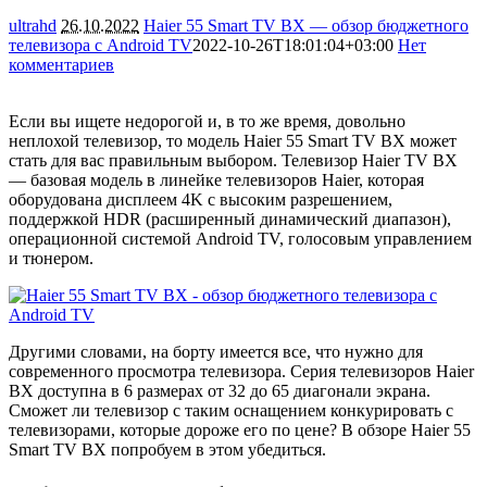
ultrahd
26.10.2022
Haier 55 Smart TV BX — обзор бюджетного
телевизора с Android TV
2022-10-26T18:01:04+03:00
Нет
комментариев
4040
Если вы ищете недорогой и, в то же время, довольно
неплохой телевизор, то модель Haier 55 Smart TV BX может
стать для вас правильным выбором. Телевизор Haier TV BX
— базовая модель в линейке телевизоров Haier, которая
оборудована дисплеем 4K с высоким разрешением,
поддержкой HDR (расширенный динамический диапазон),
операционной системой Android TV, голосовым управлением
и тюнером.
Другими словами, на борту имеется все, что нужно для
современного просмотра телевизора. Серия телевизоров Haier
BX доступна в 6 размерах от 32 до 65 диагонали экрана.
Сможет ли телевизор с таким оснащением конкурировать с
телевизорами, которые дороже его по цене? В обзоре Haier 55
Smart TV BX попробуем в этом убедиться.