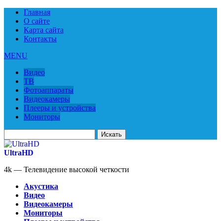
Главная
О сайте
Карта сайта
Контакты
MENU
Видео
ТВ
Фотоаппараты
Видеокамеры
Плееры и устройства
Мониторы
Искать
для:
UltraHD
4k — Телевидение высокой четкости
Акустика
Видео
Видеокамеры
Мониторы