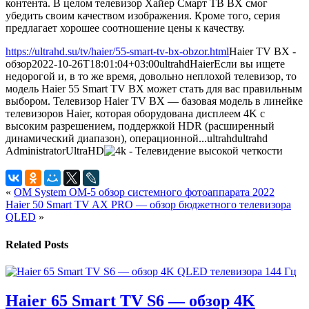
контента. В целом телевизор Хайер Смарт ТВ BX смог
убедить своим качеством изображения. Кроме того, серия
предлагает хорошее соотношение цены к качеству.
https://ultrahd.su/tv/haier/55-smart-tv-bx-obzor.html
Haier TV BX -
обзор
2022-10-26T18:01:04+03:00
ultrahd
Haier
Если вы ищете
недорогой и, в то же время, довольно неплохой телевизор, то
модель Haier 55 Smart TV BX может стать для вас правильным
выбором. Телевизор Haier TV BX — базовая модель в линейке
телевизоров Haier, которая оборудована дисплеем 4K с
высоким разрешением, поддержкой HDR (расширенный
динамический диапазон), операционной...
ultrahd
ultrahd
Administrator
UltraHD
«
OM System OM-5 обзор системного фотоаппарата 2022
Haier 50 Smart TV AX PRO — обзор бюджетного телевизора
QLED
»
Related Posts
Haier 65 Smart TV S6 — обзор 4K