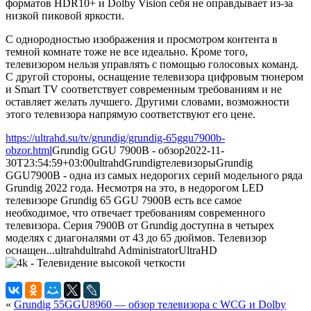
форматов HDR10+ и Dolby Vision себя не оправдывает из-за
низкой пиковой яркости.
С однородностью изображения и просмотром контента в
темной комнате тоже не все идеально. Кроме того,
телевизором нельзя управлять с помощью голосовых команд.
С другой стороны, оснащение телевизора цифровым тюнером
и Smart TV соответствует современным требованиям и не
оставляет желать лучшего. Другими словами, возможности
этого телевизора напрямую соответствуют его цене.
https://ultrahd.su/tv/grundig/grundig-65ggu7900b-
obzor.html
Grundig GGU 7900B - обзор
2022-11-
30T23:54:59+03:00
ultrahd
Grundig
телевизоры
Grundig
GGU7900B - одна из самых недорогих серий модельного ряда
Grundig 2022 года. Несмотря на это, в недорогом LED
телевизоре Grundig 65 GGU 7900B есть все самое
необходимое, что отвечает требованиям современного
телевизора. Серия 7900B от Grundig доступна в четырех
моделях с диагоналями от 43 до 65 дюймов. Телевизор
оснащен...
ultrahd
ultrahd
Administrator
UltraHD
«
Grundig 55GGU8960 — обзор телевизора с WCG и Dolby