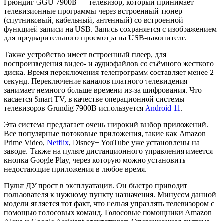
Грюндиг GGU 7900B — телевизор, который принимает
телевизионные программы через встроенный тюнер
(спутниковый, кабельный, антенный) со встроенной
функцией записи на USB. Запись сохраняется с изображением
для предварительного просмотра на USB-накопителе.
Также устройство имеет встроенный плеер, для
воспроизведения видео- и аудиофайлов со съёмного жесткого
диска. Время переключения телепрограмм составляет менее 2
секунд. Переключение каналов платного телевидения
занимает немного больше времени из-за шифрования. Что
касается Smart TV, в качестве операционной системы
телевизоров Grundig 7900B используется
Android 11
.
Эта система предлагает очень широкий выбор приложений.
Все популярные потоковые приложения, такие как Amazon
Prime Video,
Netflix
, Disney+ YouTube уже установлены на
заводе. Также на пульте дистанционного управления имеется
кнопка Google Play, через которую можно установить
недостающие приложения в любое время.
Пульт ДУ прост в эксплуатации. Он быстро приводит
пользователя к нужному пункту назначения. Минусом данной
модели является тот факт, что нельзя управлять телевизором с
помощью голосовых команд. Голосовые помощники Amazon