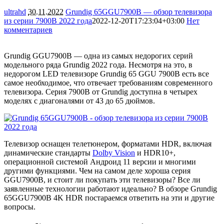
ultrahd
30.11.2022
Grundig 65GGU7900B — обзор телевизора
из серии 7900B 2022 года
2022-12-20T17:23:04+03:00
Нет
комментариев
8045
Grundig GGU7900B — одна из самых недорогих серий
модельного ряда Grundig 2022 года. Несмотря на это, в
недорогом LED телевизоре Grundig 65 GGU 7900B есть все
самое необходимое, что отвечает требованиям современного
телевизора. Серия 7900B от Grundig доступна в четырех
моделях с диагоналями от 43 до 65 дюймов.
Телевизор оснащен телетюнером, форматами HDR, включая
динамические стандарты
Dolby Vision
и HDR10+,
операционной системой Андроид 11 версии и многими
другими функциями. Чем на самом деле хороша серия
GGU7900B, и стоит ли покупать эти телевизоры? Все ли
заявленные технологии работают идеально? В обзоре Grundig
65GGU7900B 4K HDR постараемся ответить на эти и другие
вопросы.