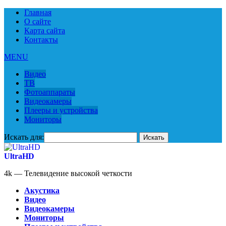
Главная
О сайте
Карта сайта
Контакты
MENU
Видео
ТВ
Фотоаппараты
Видеокамеры
Плееры и устройства
Мониторы
Искать для:
UltraHD
4k — Телевидение высокой четкости
Акустика
Видео
Видеокамеры
Мониторы