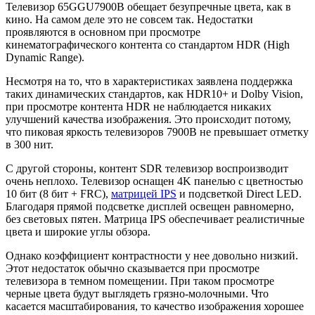
Телевизор 65GGU7900B обещает безупречные цвета, как в
кино. На самом деле это не совсем так. Недостатки
проявляются в основном при просмотре
кинематографического контента со стандартом HDR (High
Dynamic Range).
Несмотря на то, что в характеристиках заявлена поддержка
таких динамических стандартов, как HDR10+ и Dolby Vision,
при просмотре контента HDR не наблюдается никаких
улучшений качества изображения. Это происходит потому,
что пиковая яркость телевизоров 7900B не превышает отметку
в 300 нит.
С другой стороны, контент SDR телевизор воспроизводит
очень неплохо. Телевизор оснащен 4K панелью с цветностью
10 бит (8 бит + FRC),
матрицей IPS
и подсветкой Direct LED.
Благодаря прямой подсветке дисплей освещен равномерно,
без световых пятен. Матрица IPS обеспечивает реалистичные
цвета и широкие углы обзора.
Однако коэффициент контрастности у нее довольно низкий.
Этот недостаток обычно сказывается при просмотре
телевизора в темном помещении. При таком просмотре
черные цвета будут выглядеть грязно-молочными. Что
касается масштабирования, то качество изображения хорошее