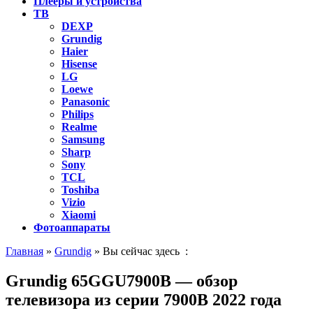
Плееры и устройства
ТВ
DEXP
Grundig
Haier
Hisense
LG
Loewe
Panasonic
Philips
Realme
Samsung
Sharp
Sony
TCL
Toshiba
Vizio
Xiaomi
Фотоаппараты
Главная
»
Grundig
» Вы сейчас здесь :
Grundig 65GGU7900B — обзор
телевизора из серии 7900B 2022 года