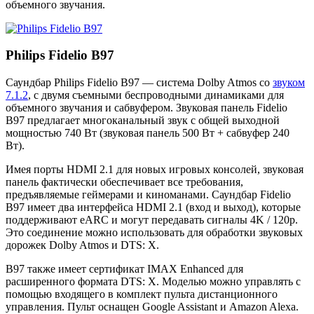
объемного звучания.
Philips Fidelio B97
Саундбар Philips Fidelio B97 — система Dolby Atmos со
звуком
7.1.2
, с двумя съемными беспроводными динамиками для
объемного звучания и сабвуфером. Звуковая панель Fidelio
B97 предлагает многоканальный звук с общей выходной
мощностью 740 Вт (звуковая панель 500 Вт + сабвуфер 240
Вт).
Имея порты HDMI 2.1 для новых игровых консолей, звуковая
панель фактически обеспечивает все требования,
предъявляемые геймерами и киноманами. Саундбар Fidelio
B97 имеет два интерфейса HDMI 2.1 (вход и выход), которые
поддерживают eARC и могут передавать сигналы 4K / 120p.
Это соединение можно использовать для обработки звуковых
дорожек Dolby Atmos и DTS: X.
B97 также имеет сертификат IMAX Enhanced для
расширенного формата DTS: X. Моделью можно управлять с
помощью входящего в комплект пульта дистанционного
управления. Пульт оснащен Google Assistant и Amazon Alexa.