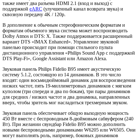
также имеет два разъема HDMI 2.1 (вход и выход) с
поддержкой
eARC
(улучшенный канал возврата звука) и
сквозную передачу 4K / 120p.
В дополнение к обычным стереофоническим форматам и
форматам объемного звука система может воспроизводить
Dolby Atmos и DTS: X. Также поддерживается расширенный
вариант DTS «IMAX Enhanced». Управление звуковой
панелью происходит при помощи стильного пульта
дистанционного управления «Philips Sound App с поддержкой
DTS Play-Fi», Google Assistant или Amazon Alexa.
Звуковая панель Philips Fidelio B95 имеет акустическую
систему 5.1.2, состоящую из 14 динамиков. В это число
входят: один восьмидюймовый динамик для воспроизведения
низких частот, пять 19-миллиметровых динамиков с мягким
куполом (три спереди и два по бокам), три пары динамиков
для средних / низких частот и два динамика, направленных
вверх, чтобы зритель мог насладиться трехмерным звуком.
Звуковая панель обеспечивает общую выходную мощность
450 Вт вместе с беспроводным 8-дюймовым сабвуфером (240
Вт). При желании свундбар Fidelio B95 можно дополнить
новыми беспроводными динамиками W6205 или W6505. Они
могут выполнять роль, например, боковых динамиков