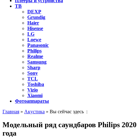
Плееры и устройства
ТВ
DEXP
Grundig
Haier
Hisense
LG
Loewe
Panasonic
Philips
Realme
Samsung
Sharp
Sony
TCL
Toshiba
Vizio
Xiaomi
Фотоаппараты
Главная
»
Акустика
» Вы сейчас здесь :
Модельный ряд саундбаров Philips 2020
года