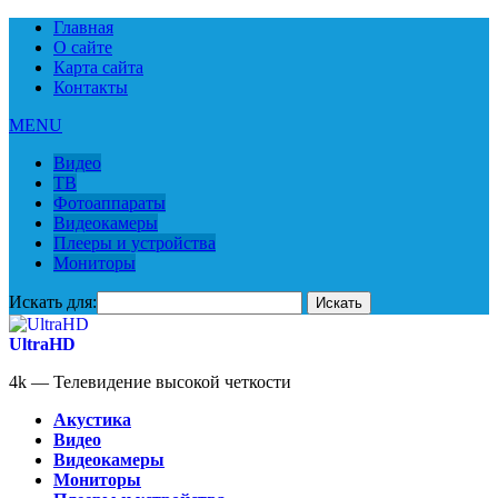
Главная
О сайте
Карта сайта
Контакты
MENU
Видео
ТВ
Фотоаппараты
Видеокамеры
Плееры и устройства
Мониторы
Искать для:
UltraHD
4k — Телевидение высокой четкости
Акустика
Видео
Видеокамеры
Мониторы