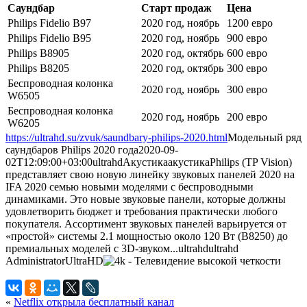
Саундбар
Старт продаж
Цена
Philips Fidelio B97
2020 год, ноябрь
1200 евро
Philips Fidelio B95
2020 год, ноябрь
900 евро
Philips B8905
2020 год, октябрь
600 евро
Philips B8205
2020 год, октябрь
300 евро
Беспроводная колонка
2020 год, ноябрь
300 евро
W6505
Беспроводная колонка
2020 год, ноябрь
200 евро
W6205
https://ultrahd.su/zvuk/saundbary-philips-2020.html
Модельный ряд
саундбаров Philips 2020 года
2020-09-
02T12:09:00+03:00
ultrahd
Акустика
акустика
Philips (TP Vision)
представляет свою новую линейку звуковых панелей 2020 на
IFA 2020 семью новыми моделями с беспроводными
динамиками. Это новые звуковые панели, которые должны
удовлетворить бюджет и требования практически любого
покупателя. Ассортимент звуковых панелей варьируется от
«простой» системы 2.1 мощностью около 120 Вт (B8250) до
премиальных моделей с 3D-звуком...
ultrahd
ultrahd
Administrator
UltraHD
«
Netflix открыла бесплатный канал