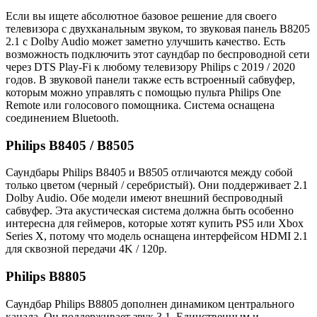
Если вы ищете абсолютное базовое решение для своего
телевизора с двухканальным звуком, то звуковая панель B8205
2.1 с Dolby Audio может заметно улучшить качество. Есть
возможность подключить этот саундбар по беспроводной сети
через DTS Play-Fi к любому телевизору Philips с 2019 / 2020
годов. В звуковой панели также есть встроенный сабвуфер,
которым можно управлять с помощью пульта Philips One
Remote или голосового помощника. Система оснащена
соединением Bluetooth.
Philips B8405 / B8505
Саундбары Philips B8405 и B8505 отличаются между собой
только цветом (черный / серебристый). Они поддерживает 2.1
Dolby Audio. Обе модели имеют внешний беспроводный
сабвуфер. Эта акустическая система должна быть особенно
интересна для геймеров, которые хотят купить PS5 или Xbox
Series X, потому что модель оснащена интерфейсом HDMI 2.1
для сквозной передачи 4K / 120p.
Philips B8805
Саундбар Philips B8805 дополнен динамиком центрального
канала. Он поддерживает звук 3.1. Единственным и,