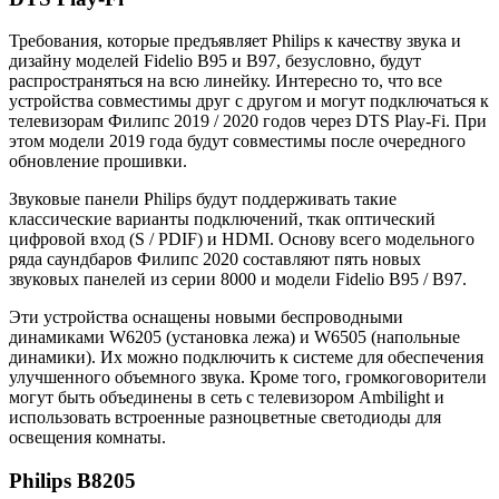
Требования, которые предъявляет Philips к качеству звука и
дизайну моделей Fidelio B95 и B97, безусловно, будут
распространяться на всю линейку. Интересно то, что все
устройства совместимы друг с другом и могут подключаться к
телевизорам Филипс 2019 / 2020 годов через DTS Play-Fi. При
этом модели 2019 года будут совместимы после очередного
обновление прошивки.
Звуковые панели Philips будут поддерживать такие
классические варианты подключений, ткак оптический
цифровой вход (S / PDIF) и HDMI. Основу всего модельного
ряда саундбаров Филипс 2020 составляют пять новых
звуковых панелей из серии 8000 и модели Fidelio B95 / B97.
Эти устройства оснащены новыми беспроводными
динамиками W6205 (установка лежа) и W6505 (напольные
динамики). Их можно подключить к системе для обеспечения
улучшенного объемного звука. Кроме того, громкоговорители
могут быть объединены в сеть с телевизором Ambilight и
использовать встроенные разноцветные светодиоды для
освещения комнаты.
Philips B8205