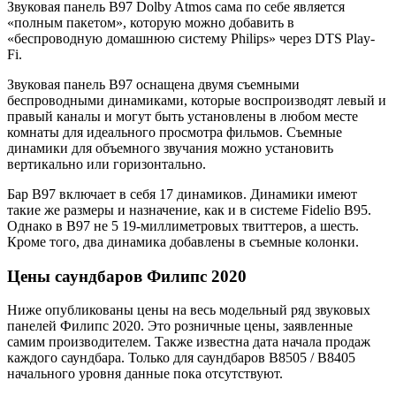
Звуковая панель B97 Dolby Atmos сама по себе является
«полным пакетом», которую можно добавить в
«беспроводную домашнюю систему Philips» через DTS Play-
Fi.
Звуковая панель B97 оснащена двумя съемными
беспроводными динамиками, которые воспроизводят левый и
правый каналы и могут быть установлены в любом месте
комнаты для идеального просмотра фильмов. Съемные
динамики для объемного звучания можно установить
вертикально или горизонтально.
Бар B97 включает в себя 17 динамиков. Динамики имеют
такие же размеры и назначение, как и в системе Fidelio B95.
Однако в B97 не 5 19-миллиметровых твиттеров, а шесть.
Кроме того, два динамика добавлены в съемные колонки.
Цены саундбаров Филипс 2020
Ниже опубликованы цены на весь модельный ряд звуковых
панелей Филипс 2020. Это розничные цены, заявленные
самим производителем. Также известна дата начала продаж
каждого саундбара. Только для саундбаров B8505 / B8405
начального уровня данные пока отсутствуют.