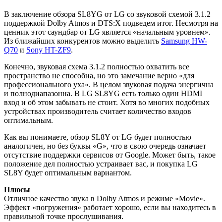
В заключение обзора SL8YG от LG со звуковой схемой 3.1.2
поддержкой Dolby Atmos и DTS:X подведем итог. Несмотря на
ценник этот саундбар от LG является «начальным уровнем».
Из ближайших конкурентов можно выделить
Samsung HW-
Q70
и
Sony HT-ZF9
.
Конечно, звуковая схема 3.1.2 полностью охватить все
пространство не способна, но это замечание верно «для
профессионального уха». В целом звуковая подача энергична
и полнодиапазонна. В LG SL8YG есть только один HDMI
вход и об этом забывать не стоит. Хотя во многих подобных
устройствах производитель считает количество входов
оптимальным.
Как вы понимаете, обзор SL8Y от LG будет полностью
аналогичен, но без буквы «G», что в свою очередь означает
отсутствие поддержки сервисов от Google. Может быть, такое
положение дел полностью устраивает вас, и покупка LG
SL8Y будет оптимальным вариантом.
Плюсы
Отличное качество звука в Dolby Atmos и режиме «Movie».
Эффект «погружения» работает хорошо, если вы находитесь в
правильной точке прослушивания.