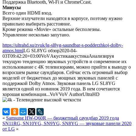
Поддержка Bluetooth, Wi-Fi и ChromeCcast.
Минусы
Всего один HDMI вход.
Верхние излучатели находятся в корпусе, поэтому нужно
правильно выбирать расстояние.
Кроме режима «Movie» остальные бесполезны.
Управление несколько запутано.
https://ultrahd.su/zvuk/lg-sl8yg-saundbar-s-podderzhkoj-dolby-
atmos.html
LG SL8YG обзор
2020-04-
03T09:42:20+03:00
VoV
Акустика
акустика
Анализируя
текущую тенденцию звуковых устройств и современное их
использование с 4K телевизорами, можно прийти к выводу о
возросшем рынке саундбаров. Сейчас есть огромный выбор
моделей от бюджетных до мощных звуковых панелей с
поддержкой Dolby Atmos. Звуковая панель LG SL8YG
является одной из новинок 2019 года. В нем сочетаются
хорошая комбинация...
VoV
VoV
Author
UltraHD
«
Samsung HW-Q60R — бюджетный саундбар 2019 года
SN11RG, SN10YG, SN9YG, SN8YG — звуковые панели 2020
от LG
»