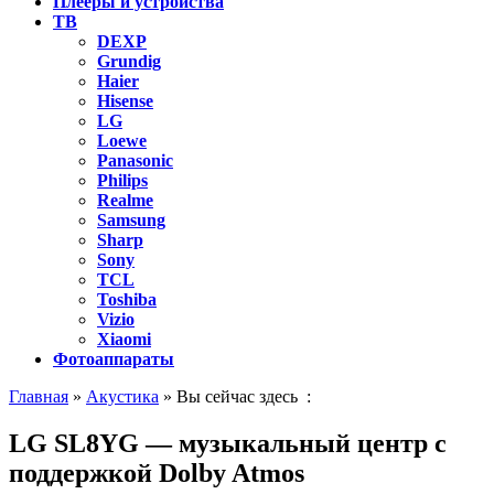
Плееры и устройства
ТВ
DEXP
Grundig
Haier
Hisense
LG
Loewe
Panasonic
Philips
Realme
Samsung
Sharp
Sony
TCL
Toshiba
Vizio
Xiaomi
Фотоаппараты
Главная
»
Акустика
» Вы сейчас здесь :
LG SL8YG — музыкальный центр с
поддержкой Dolby Atmos