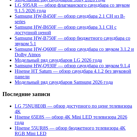
LG S95AR — обзор флагманского саундбара со звуком
9.1.5 2026 года
Samsung HW-B450F — обзор саундбара 2.1 CH из B-
series
Samsung HW-B650F — обзор саундбара 3.1 CH с
доступной ценой
Samsung HW-B750F — обзор бюджетного саундбара со
звуком 5.1
Samsung HW-Q600F — обзор саундбара со звуком 3.1.2 и
Dolby Atmos
Модельный ряд саундбаров LG 2026 года
Samsung HW-Q930F — обзор саундбара со звуком 9.1.4
Hisense HT Saturn — обзор саундбара 4.1.2 без звуковой
панели
Модельный ряд саундбаров Samsung 2026 года
Последние записи
LG 75NU8E0B — обзор доступного по цене телевизора
4K
Hisense 65E8S — обзор 4K Mini LED телевизора 2026
года
Hisense 55UR8S — обзор бюджетного телевизора 4K
RGB Mini LED