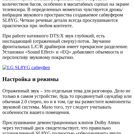
количеством басов, особенно в масштабных сценах на экране
телевизора. В определенных моментах чувствуется дрожь/
вибрация звукового пространства создаваемое сабвуфером
SL8YG. Четкие речевые детали всегда прослушиваются
практически при любом контенте.
При работе нативного DTS:X звук глубокий, есть
ниспадающий (отраженный сверху) поток. Звучание
фронтальных L/C/R драйверов имеет прекрасное разделение.
Установки «Sound Effect» и «EQ» добавляют объемность и
перспективу звуковому покрытию.
Настройка и режимы
Отраженный звук – это отдельная тема для разговора. Дело не
только в самом устройстве, будь то продвинутый саундбар или
обычная 2.0 стерео, но и в том, где вы разместите компоненты
звуковой системы. Мало того, тут следует учитывать
особенности вашего помещения.
Прослушивание демонстрационных клипов Dolby Atmos
через тестовый диск свидетельствует, что правильно
установленный SL8YG полностью «обволакивает» место