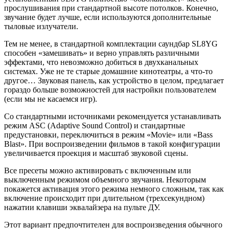
прослушивания при стандартной высоте потолков. Конечно,
звучание будет лучше, если используются дополнительные
тыловые излучатели.
Тем не менее, в стандартной комплектации саундбар SL8YG
способен «замешивать» и верно управлять различными
эффектами, что невозможно добиться в двухканальных
системах. Уже не те старые домашние кинотеатры, а что-то
другое… Звуковая панель, как устройство в целом, предлагает
гораздо больше возможностей для настройки пользователем
(если мы не касаемся игр).
Со стандартными источниками рекомендуется устанавливать
режим ASC (Adaptive Sound Control) и стандартные
предустановки, переключиться в режим «Movie» или «Bass
Blast». При воспроизведении фильмов в такой конфигурации
увеличивается проекция и масштаб звуковой сцены.
Все пресеты можно активировать с включенным или
выключенным режимом объемного звучания. Некоторым
покажется активация этого режима немного сложным, так как
включение происходит при длительном (трехсекундном)
нажатии клавиши эквалайзера на пульте ДУ.
Этот вариант предпочтителен для воспроизведения обычного