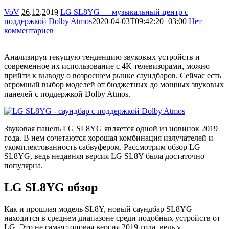
VoV
26.12.2019
LG SL8YG — музыкальный центр с
поддержкой Dolby Atmos
2020-04-03T09:42:20+03:00
Нет
комментариев
6057
Анализируя текущую тенденцию звуковых устройств и
современное их использование с 4K телевизорами, можно
прийти к выводу о возросшем рынке саундбаров. Сейчас есть
огромный выбор моделей от бюджетных до мощных звуковых
панелей с поддержкой Dolby Atmos.
Звуковая панель LG SL8YG является одной из новинок 2019
года. В нем сочетаются хорошая комбинация излучателей и
укомплектованность сабвуфером. Рассмотрим обзор LG
SL8YG, ведь недавняя версия LG SL8Y была достаточно
популярна.
LG SL8YG обзор
Как и прошлая модель SL8Y, новый саундбар SL8YG
находится в среднем диапазоне среди подобных устройств от
LG. Это не самая топовая версия 2019 года, ведь у