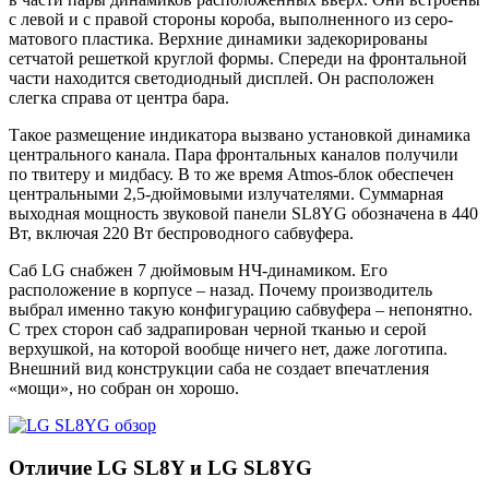
с левой и с правой стороны короба, выполненного из серо-
матового пластика. Верхние динамики задекорированы
сетчатой решеткой круглой формы. Спереди на фронтальной
части находится светодиодный дисплей. Он расположен
слегка справа от центра бара.
Такое размещение индикатора вызвано установкой динамика
центрального канала. Пара фронтальных каналов получили
по твитеру и мидбасу. В то же время Atmos-блок обеспечен
центральными 2,5-дюймовыми излучателями. Суммарная
выходная мощность звуковой панели SL8YG обозначена в 440
Вт, включая 220 Вт беспроводного сабвуфера.
Саб LG снабжен 7 дюймовым НЧ-динамиком. Его
расположение в корпусе – назад. Почему производитель
выбрал именно такую конфигурацию сабвуфера – непонятно.
С трех сторон саб задрапирован черной тканью и серой
верхушкой, на которой вообще ничего нет, даже логотипа.
Внешний вид конструкции саба не создает впечатления
«мощи», но собран он хорошо.
Отличие LG SL8Y и LG SL8YG