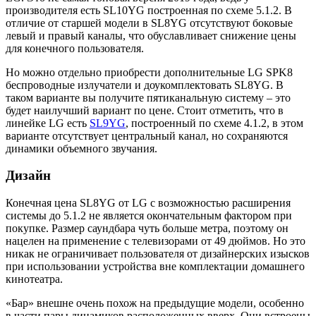
производителя есть SL10YG построенная по схеме 5.1.2. В
отличие от старшей модели в SL8YG отсутствуют боковые
левый и правый каналы, что обуславливает снижение цены
для конечного пользователя.
Но можно отдельно приобрести дополнительные LG SPK8
беспроводные излучатели и доукомплектовать SL8YG. В
таком варианте вы получите пятиканальную систему – это
будет наилучший вариант по цене. Стоит отметить, что в
линейке LG есть
SL9YG
, построенный по схеме 4.1.2, в этом
варианте отсутствует центральный канал, но сохраняются
динамики объемного звучания.
Дизайн
Конечная цена SL8YG от LG с возможностью расширения
системы до 5.1.2 не является окончательным фактором при
покупке. Размер саундбара чуть больше метра, поэтому он
нацелен на применение с телевизорами от 49 дюймов. Но это
никак не ограничивает пользователя от дизайнерских изысков
при использовании устройства вне комплектации домашнего
кинотеатра.
«Бар» внешне очень похож на предыдущие модели, особенно
в части пары динамиков расположенных вверх. Они встроены