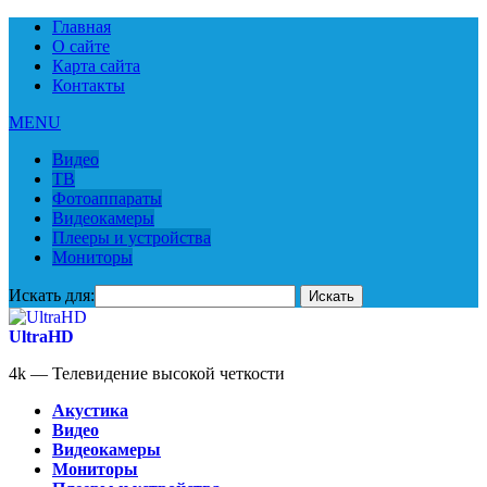
Главная
О сайте
Карта сайта
Контакты
MENU
Видео
ТВ
Фотоаппараты
Видеокамеры
Плееры и устройства
Мониторы
Искать для:
UltraHD
4k — Телевидение высокой четкости
Акустика
Видео
Видеокамеры
Мониторы