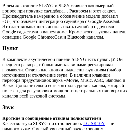
В чем же отличие SL8YG и SL8Y ставит закономерный
вопрос при покупке саундбара… Раскроем и этот секрет.
Производитель намеренно в обозначение модели добавил
«G», что означает интеграцию саундбара с Google Assistant.
Это дает возможность использовать саундбар с другими
Google гаджетами в вашем доме. Кроме этого звуковая панель
оснащена Google ChromecCast и Bluetooth каналом.
Пульт
В комплекте акустической панели SL8YG есть пульт ДУ. Он
среднего размера, с большими клавишами регулировки
громкости. Отдельные кнопки выделены функциям (выбор
источников) и отключение звука. В наличии клавиши
перебора предустановок звука «Movie, Music, ASC, Standard и
Bass». Дополнительно есть контроль уровня канала, который
полезен для регулировки мощности центральных или верхних
каналов всей звуковой системы.
Звук
Кроткие и обобщенные отзывы пользователей
Качество звука SL8YG по отношению к
LG SK10Y
– не
намного хуже. Смелый уверенный звук с хорошим