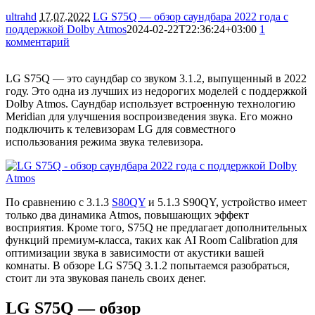
ultrahd
17.07.2022
LG S75Q — обзор саундбара 2022 года с
поддержкой Dolby Atmos
2024-02-22T22:36:24+03:00
1
комментарий
8213
LG S75Q — это саундбар со звуком 3.1.2, выпущенный в 2022
году. Это одна из лучших из недорогих моделей с поддержкой
Dolby Atmos. Саундбар использует встроенную технологию
Meridian для улучшения воспроизведения звука. Его можно
подключить к телевизорам LG для совместного
использования режима звука телевизора.
По сравнению с 3.1.3
S80QY
и 5.1.3 S90QY, устройство имеет
только два динамика Atmos, повышающих эффект
восприятия. Кроме того, S75Q не предлагает дополнительных
функций премиум-класса, таких как AI Room Calibration для
оптимизации звука в зависимости от акустики вашей
комнаты. В обзоре LG S75Q 3.1.2 попытаемся разобраться,
стоит ли эта звуковая панель своих денег.
LG S75Q — обзор