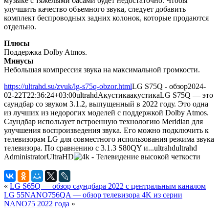
музыке с тяжелыми басами будет недостаточно. Чтобы
улучшить качество объемного звука, следует добавить
комплект беспроводных задних колонок, которые продаются
отдельно.
Плюсы
Поддержка Dolby Atmos.
Минусы
Небольшая компрессия звука на максимальной громкости.
https://ultrahd.su/zvuk/lg-s75q-obzor.html
LG S75Q - обзор
2024-
02-22T22:36:24+03:00
ultrahd
Акустика
акустика
LG S75Q — это
саундбар со звуком 3.1.2, выпущенный в 2022 году. Это одна
из лучших из недорогих моделей с поддержкой Dolby Atmos.
Саундбар использует встроенную технологию Meridian для
улучшения воспроизведения звука. Его можно подключить к
телевизорам LG для совместного использования режима звука
телевизора. По сравнению с 3.1.3 S80QY и...
ultrahd
ultrahd
Administrator
UltraHD
«
LG S65Q — обзор саундбара 2022 с центральным каналом
LG 55NANO756QA — обзор телевизора 4K из серии
NANO75 2022 года
»