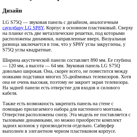
Дизайн
LG S75Q — звуковая панель с дизайном, аналогичным
саундбару LG SP8Y
. Корпус в основном пластиковый. Сверху
на планке есть две металлические решетки, под которыми
расположены динамики, направленные вверх. Визуальная
разница заключается в том, что у SP8Y углы закруглены, у
S75Q углы квадратные.
Ширина акустической панели составляет 890 мм. Ее глубина
— 120 мм, а высота — 64 мм. Звуковая панель LG S75Q
довольно широкая. Она, скорее всего, не поместится между
ножками подставки многих 55-дюймовых телевизоров. Хотя
она не очень высокая, поэтому не закроет экран телевизора.
На задней панели есть отверстие для входов и силового
кабеля.
Также есть возможность закрепить панель на стене с
помощью прилагаемого набора для настенного монтажа.
Отверстия расположены снизу. Эта модель не поставляется с
тыловыми динамиками, но можно приобрести комплект
задних колонок у производителя отдельно. Сабвуфер
выполнен в элегантном черном пластиковом корпусе.