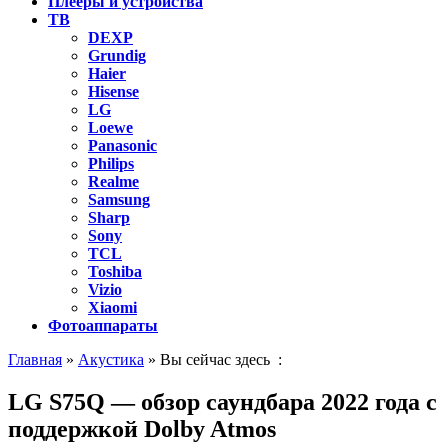
Плееры и устройства
ТВ
DEXP
Grundig
Haier
Hisense
LG
Loewe
Panasonic
Philips
Realme
Samsung
Sharp
Sony
TCL
Toshiba
Vizio
Xiaomi
Фотоаппараты
Главная
»
Акустика
» Вы сейчас здесь :
LG S75Q — обзор саундбара 2022 года с
поддержкой Dolby Atmos