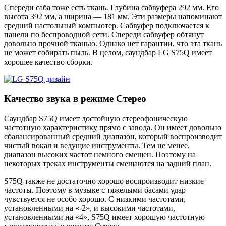
Спереди саба тоже есть ткань. Глубина сабвуфера 292 мм. Его
высота 392 мм, а ширина — 181 мм. Эти размеры напоминают
средний настольный компьютер. Сабвуфер подключается к
панели по беспроводной сети. Спереди сабвуфер обтянут
довольно прочной тканью. Однако нет гарантии, что эта ткань
не может собирать пыль. В целом, саундбар LG S75Q имеет
хорошее качество сборки.
Качество звука в режиме Стерео
Саундбар S75Q имеет достойную стереофоническую
частотную характеристику прямо с завода. Он имеет довольно
сбалансированный средний диапазон, который воспроизводит
чистый вокал и ведущие инструменты. Тем не менее,
диапазон высоких частот немного смещен. Поэтому на
некоторых треках инструменты смещаются на задний план.
S75Q также не достаточно хорошо воспроизводит низкие
частоты. Поэтому в музыке с тяжелыми басами удар
чувствуется не особо хорошо. С низкими частотами,
установленными на «-2», и высокими частотами,
установленными на «4», S75Q имеет хорошую частотную