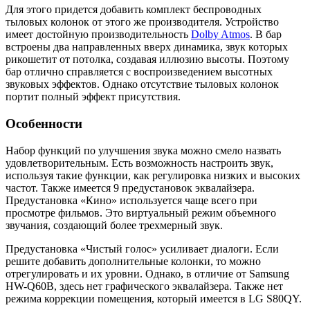
Для этого придется добавить комплект беспроводных
тыловых колонок от этого же производителя. Устройство
имеет достойную производительность
Dolby Atmos
. В бар
встроены два направленных вверх динамика, звук которых
рикошетит от потолка, создавая иллюзию высоты. Поэтому
бар отлично справляется с воспроизведением высотных
звуковых эффектов. Однако отсутствие тыловых колонок
портит полный эффект присутствия.
Особенности
Набор функций по улучшения звука можно смело назвать
удовлетворительным. Есть возможность настроить звук,
используя такие функции, как регулировка низких и высоких
частот. Также имеется 9 предустановок эквалайзера.
Предустановка «Кино» используется чаще всего при
просмотре фильмов. Это виртуальный режим объемного
звучания, создающий более трехмерный звук.
Предустановка «Чистый голос» усиливает диалоги. Если
решите добавить дополнительные колонки, то можно
отрегулировать и их уровни. Однако, в отличие от Samsung
HW-Q60B, здесь нет графического эквалайзера. Также нет
режима коррекции помещения, который имеется в LG S80QY.