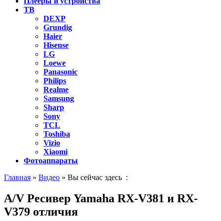
Плееры и устройства
ТВ
DEXP
Grundig
Haier
Hisense
LG
Loewe
Panasonic
Philips
Realme
Samsung
Sharp
Sony
TCL
Toshiba
Vizio
Xiaomi
Фотоаппараты
Главная
»
Видео
» Вы сейчас здесь :
A/V Ресивер Yamaha RX-V381 и RX-
V379 отличия