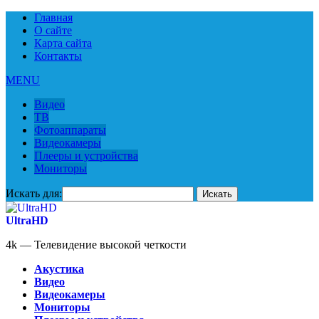
Главная
О сайте
Карта сайта
Контакты
MENU
Видео
ТВ
Фотоаппараты
Видеокамеры
Плееры и устройства
Мониторы
Искать для:
UltraHD
4k — Телевидение высокой четкости
Акустика
Видео
Видеокамеры
Мониторы