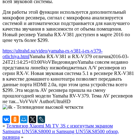
всей звуковой системы.
Для работы этой функции используется дополнительный
микрофон ресивера, сигнал с микрофона анализируется
системой и автоматически подстраивается для наилучшего
качества звучания в зависимости от объема помещения.
Новый ресивер Yamaha RX-V381 доступен в марте 2016 по
цене чуть более $299.
https://ultrahd.su/video/yamaha-rx-v381-i-rx-v379-
otlichiya.html
Yamaha RX-V381 и RX-V379 отличия
2016-03-
24T21:14:25+03:00
VoV
Видео
видео
Yamaha совсем недавно
представила линейку низкобюджетных A/V ресиверов из
серии RX-V. Новая звуковая система 5.1 в ресивере RX-V381
в качестве домашнего кинотеатра позволяет передавать
данные порта HDMI 2.0a, при этом цена устройства всего
$299. Эта модель AV ресивера пришла на смену
прошлогодней модели Yamaha RV-V379. Тема AV ресиверов
не так...
VoV
VoV
Author
UltraHD
«
Телевизор Xiaomi Mi TV 3S с изогнутым экраном
Samsung UN55KS8000 и Samsung UN55KS8500 обзор,
разница
»