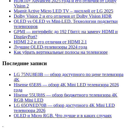
HDR10+ Advanced 2025 года и его отличия от Dolby
Vision 2
Magnit Active Micro LED TV – дисплей от LG 2025
Dolby Vision 2 и его отличия от Dolby Vision HDR
QLED vs OLED vs Mini-LED. Технологии подсветки
телевизоров
GPMI — интерфейс до 192 Гбит/с на замену HDMI и
DisplayPort?
HDMI 2.2 и его отличия от HDMI 2.1
Лучшие OLED-телевизоры 2024 года
Как убрать вертикальные полосы на телевизоре
Последние записи
LG 75NU8E0B — обзор доступного по цене телевизора
4K
Hisense 65E8S — обзор 4K Mini LED телевизора 2026
года
Hisense 55UR8S — обзор бюджетного телевизора 4K
RGB Mini LED
LG 65QNED70B — обзор доступного 4K Mini LED
телевизора 2026
OLED и Micro RGB. Что лучше и в каких случаях
.