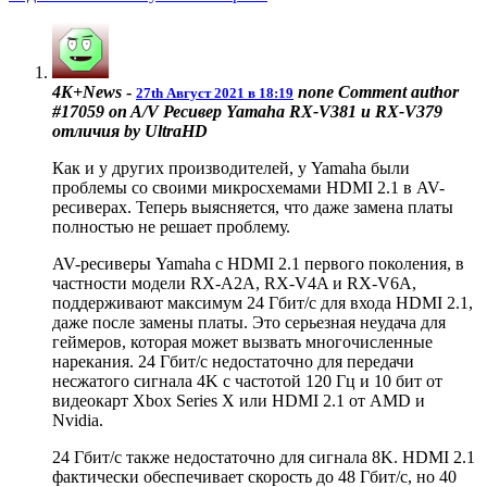
4K+News
-
none
Comment author
27th Август 2021 в 18:19
#17059 on A/V Ресивер Yamaha RX-V381 и RX-V379
отличия by UltraHD
Как и у других производителей, у Yamaha были
проблемы со своими микросхемами HDMI 2.1 в AV-
ресиверах. Теперь выясняется, что даже замена платы
полностью не решает проблему.
AV-ресиверы Yamaha с HDMI 2.1 первого поколения, в
частности модели RX-A2A, RX-V4A и RX-V6A,
поддерживают максимум 24 Гбит/с для входа HDMI 2.1,
даже после замены платы. Это серьезная неудача для
геймеров, которая может вызвать многочисленные
нарекания. 24 Гбит/с недостаточно для передачи
несжатого сигнала 4K с частотой 120 Гц и 10 бит от
видеокарт Xbox Series X или HDMI 2.1 от AMD и
Nvidia.
24 Гбит/с также недостаточно для сигнала 8K. HDMI 2.1
фактически обеспечивает скорость до 48 Гбит/с, но 40