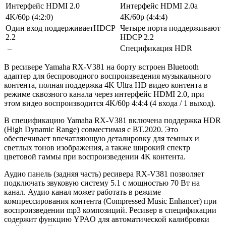
Интерфейс HDMI 2.0
Интерфейс HDMI 2.0a
4K/60p (4:2:0)
4K/60p (4:4:4)
Один вход поддерживаетHDCP
Четыре порта поддерживают
2.2
HDCP 2.2
–
Спецификация HDR
В ресивере Yamaha RX-V381 на борту встроен Bluetooth
адаптер для беспроводного воспроизведения музыкального
контента, полная поддержка 4K Ultra HD видео контента в
режиме сквозного канала через интерфейс HDMI 2.0, при
этом видео воспроизводится 4K/60p 4:4:4 (4 входа / 1 выход).
В спецификацию Yamaha RX-V381 включена поддержка HDR
(High Dynamic Range) совместимая с BT.2020. Это
обеспечивает впечатляющую деталировку для темных и
светлых тонов изображения, а также широкий спектр
цветовой гаммы при воспроизведении 4K контента.
Аудио панель (задняя часть) ресивера RX-V381 позволяет
подключать звуковую систему 5.1 с мощностью 70 Вт на
канал. Аудио канал может работать в режиме
компрессирования контента (Compressed Music Enhancer) при
воспроизведении mp3 композиций. Ресивер в спецификации
содержит функцию YPAO для автоматической калибровки