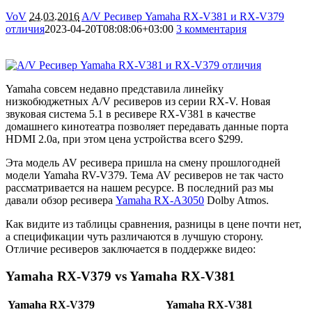
VoV
24.03.2016
A/V Ресивер Yamaha RX-V381 и RX-V379
отличия
2023-04-20T08:08:06+03:00
3 комментария
7022
Yamaha совсем недавно представила линейку
низкобюджетных A/V ресиверов из серии RX-V. Новая
звуковая система 5.1 в ресивере RX-V381 в качестве
домашнего кинотеатра позволяет передавать данные порта
HDMI 2.0a, при этом цена устройства всего $299.
Эта модель AV ресивера пришла на смену прошлогодней
модели Yamaha RV-V379. Тема AV ресиверов не так часто
рассматривается на нашем ресурсе. В последний раз мы
давали обзор ресивера
Yamaha RX-A3050
Dolby Atmos.
Как видите из таблицы сравнения, разницы в цене почти нет,
а спецификации чуть различаются в лучшую сторону.
Отличие ресиверов заключается в поддержке видео:
Yamaha RX-V379 vs Yamaha RX-V381
Yamaha
RX-V379
Yamaha
RX-V381