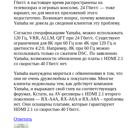
Гбит/с в настоящее время распространены на
телевизорах и игровых консолях. 24 Гбит/с — тоже
вариант, но для многих приложений этого
недостаточно. Возникает вопрос, почему компания
Yamaha не довела до сведения клиентов эту проблему.
Согласно спецификациям Yamaha, можно использовать
120 Гц, VRR, ALLM, QFT при 24 Гбит/с. Существуют
ограничения для 8K при 60 Гц или 4K при 120 Гц и
цветности 4:2:0. Например, 8K при 60 Гц можно
использовать только со сжатием DSC. По заявлению
Yamaha, возможности обновления до платы с HDMI 2.1
со скоростью 40 Гбит/с нет.
Yamaha вынуждена мириться с обвинениями в том, что
они не очень дружелюбны к покупателям. Многие
клиенты недовольны тем, как действует компания
Yamaha, и выражают свой гнев на соответствующих
форумах. Кстати, на AV-ресиверы с HDMI 2.1 второго
поколения — RX-A4A, RX-A6A и RX-A8A – проблемы
нет. Они оснащены платами, которые гарантируют
HDMI 2.1 со скоростью 40 Гбит/с.
Ответить