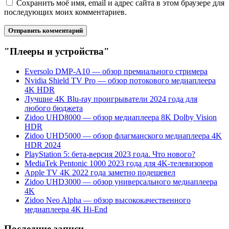
Сохранить моё имя, email и адрес сайта в этом браузере для
последующих моих комментариев.
"Плееры и устройства"
Eversolo DMP-A10 — обзор премиального стримера
Nvidia Shield TV Pro — обзор потокового медиаплеера
4K HDR
Лучшие 4K Blu-ray проигрыватели 2024 года для
любого бюджета
Zidoo UHD8000 — обзор медиаплеера 8K Dolby Vision
HDR
Zidoo UHD5000 — обзор флагманского медиаплеера 4K
HDR 2024
PlayStation 5: бета-версия 2023 года. Что нового?
MediaTek Pentonic 1000 2023 года для 4K-телевизоров
Apple TV 4K 2022 года заметно подешевел
Zidoo UHD3000 — обзор универсального медиаплеера
4K
Zidoo Neo Alpha — обзор высококачественного
медиаплеера 4K Hi-End
Последние записи