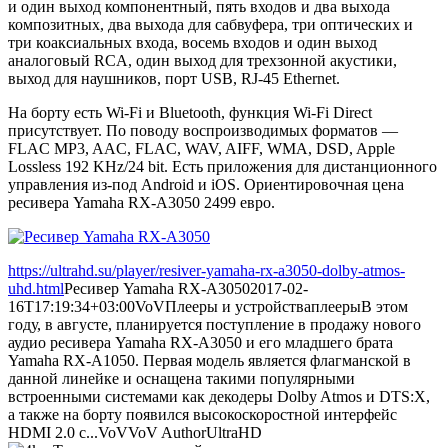
и один выход компонентный, пять входов и два выхода
композитных, два выхода для сабвуфера, три оптических и
три коаксиальных входа, восемь входов и один выход
аналоговый RCA, один выход для трехзонной акустики,
выход для наушников, порт USB, RJ-45 Ethernet.
На борту есть Wi-Fi и Bluetooth, функция Wi-Fi Direct
присутствует. По поводу воспроизводимых форматов —
FLAC MP3, AAC, FLAC, WAV, AIFF, WMA, DSD, Apple
Lossless 192 KHz/24 bit. Есть приложения для дистанционного
управления из-под Android и iOS. Ориентировочная цена
ресивера Yamaha RX-A3050 2499 евро.
https://ultrahd.su/player/resiver-yamaha-rx-a3050-dolby-atmos-
uhd.html
Ресивер Yamaha RX-A3050
2017-02-
16T17:19:34+03:00
VoV
Плееры и устройства
плееры
В этом
году, в августе, планируется поступление в продажу нового
аудио ресивера Yamaha RX-A3050 и его младшего брата
Yamaha RX-A1050. Первая модель является флагманской в
данной линейке и оснащена такими популярными
встроенными системами как декодеры Dolby Atmos и DTS:X,
а также на борту появился высокоскоростной интерфейс
HDMI 2.0 с...
VoV
VoV
Author
UltraHD