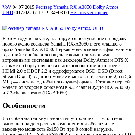
VoV
04.07.2015
Ресивер Yamaha RX-A3050 Dolby Atmos,
UHD
2017-02-16T17:19:34+03:00
Нет комментариев
3770
В этом году, в августе, планируется поступление в продажу
нового аудио ресивера Yamaha RX-A3050 и его младшего
брата Yamaha RX-A1050. Первая модель является флагманской
в данной линейке и оснащена такими популярными
встроенными системами как декодеры Dolby Atmos и DTS:X,
а также на борту появился высокоскоростной интерфейс
HDMI 2.0 с HDCP 2.2 и аудиоформатом DSD. DSD (Direct
Stream Digital) в данной моделе квантование с частой 2,6 и 5,6
МГц — система однобитного аудиоформата. Отличие первой
модели от второй в основном в 9.2-channel аудио (RX-A3050)
и 7.2-channel аудио (RX-A1050).
Особенности
Из особенностей внутренностей устройства — усилитель
выполнен на дискретных компонентах и обеспечивает
выходную мощность 9х150 Вт при 8 омной нагрузке.
Применен ЦАП Sabre ES9006A с частотой дискретизации 192