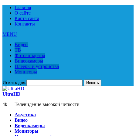
Главная
О сайте
Карта сайта
Контакты
MENU
Видео
ТВ
Фотоаппараты
Видеокамеры
Плееры и устройства
Мониторы
Искать для:
UltraHD
4k — Телевидение высокой четкости
Акустика
Видео
Видеокамеры
Мониторы