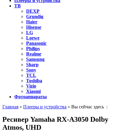
Плееры и устройства
ТВ
DEXP
Grundig
Haier
Hisense
LG
Loewe
Panasonic
Philips
Realme
Samsung
Sharp
Sony
TCL
Toshiba
Vizio
Xiaomi
Фотоаппараты
Главная
»
Плееры и устройства
» Вы сейчас здесь :
Ресивер Yamaha RX-A3050 Dolby
Atmos, UHD