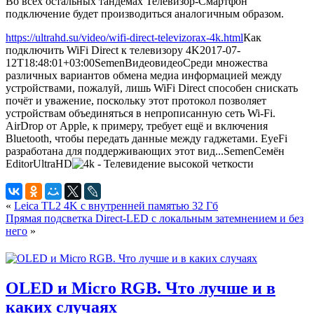
Во всех остальных тандемах Телевизор-Смартфон
подключение будет производиться аналогичным образом.
https://ultrahd.su/video/wifi-direct-televizorax-4k.html
Как
подключить WiFi Direct к телевизору 4K
2017-07-
12T18:48:01+03:00
Semen
Видео
видео
Среди множества
различных вариантов обмена медиа информацией между
устройствами, пожалуй, лишь WiFi Direct способен снискать
почёт и уважение, поскольку этот протокол позволяет
устройствам объединяться в непрописанную сеть Wi-Fi.
AirDrop от Apple, к примеру, требует ещё и включения
Bluetooth, чтобы передать данные между гаджетами. EyeFi
разработана для поддерживающих этот вид...
Semen
Семён
Editor
UltraHD
«
Leica TL2 4K с внутренней памятью 32 Гб
Прямая подсветка Direct-LED с локальным затемнением и без
него
»
OLED и Micro RGB. Что лучше и в
каких случаях