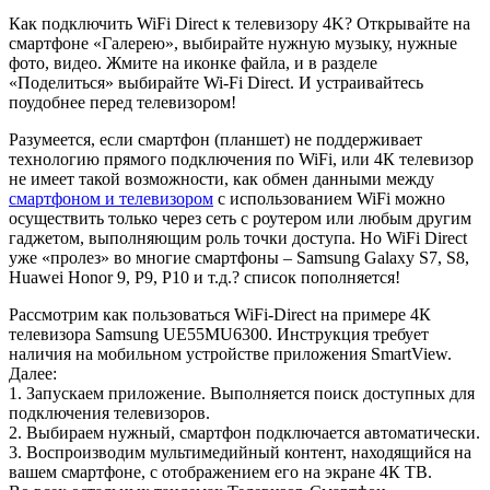
Как подключить WiFi Direct к телевизору 4K? Открывайте на
смартфоне «Галерею», выбирайте нужную музыку, нужные
фото, видео. Жмите на иконке файла, и в разделе
«Поделиться» выбирайте Wi-Fi Direct. И устраивайтесь
поудобнее перед телевизором!
Разумеется, если смартфон (планшет) не поддерживает
технологию прямого подключения по WiFi, или 4К телевизор
не имеет такой возможности, как обмен данными между
смартфоном и телевизором
с использованием WiFi можно
осуществить только через сеть с роутером или любым другим
гаджетом, выполняющим роль точки доступа. Но WiFi Direct
уже «пролез» во многие смартфоны – Samsung Galaxy S7, S8,
Huawei Honor 9, P9, P10 и т.д.? список пополняется!
Рассмотрим как пользоваться WiFi-Direct на примере 4К
телевизора Samsung UE55MU6300. Инструкция требует
наличия на мобильном устройстве приложения SmartView.
Далее:
1. Запускаем приложение. Выполняется поиск доступных для
подключения телевизоров.
2. Выбираем нужный, смартфон подключается автоматически.
3. Воспроизводим мультимедийный контент, находящийся на
вашем смартфоне, с отображением его на экране 4К ТВ.