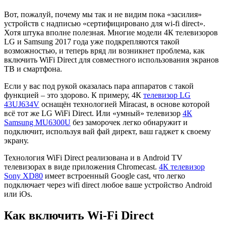
Вот, пожалуй, почему мы так и не видим пока «засилия»
устройств с надписью «сертифицировано для wi-fi direct».
Хотя штука вполне полезная. Многие модели 4К телевизоров
LG и Samsung 2017 года уже подкрепляются такой
возможностью, и теперь вряд ли возникнет проблема, как
включить WiFi Direct для совместного использования экранов
ТВ и смартфона.
Если у вас под рукой оказалась пара аппаратов с такой
функцией – это здорово. К примеру, 4К
телевизор LG
43UJ634V
оснащён технологией Miracast, в основе которой
всё тот же LG WiFi Direct. Или «умный» телевизор
4К
Samsung MU6300U
без заморочек легко обнаружит и
подключит, используя вай фай директ, ваш гаджет к своему
экрану.
Технология WiFi Direct реализована и в Android TV
телевизорах в виде приложения Chromecast.
4К телевизор
Sony XD80
имеет встроенный Google cast, что легко
подключает через wifi direct любое ваше устройство Android
или iOs.
Как включить Wi-Fi Direct