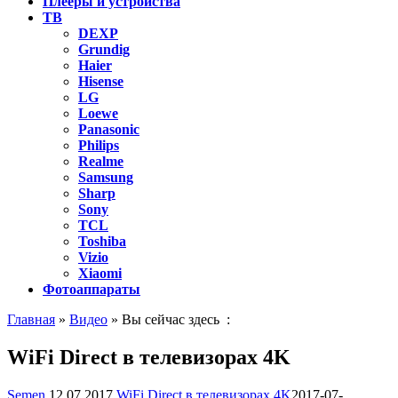
Плееры и устройства
ТВ
DEXP
Grundig
Haier
Hisense
LG
Loewe
Panasonic
Philips
Realme
Samsung
Sharp
Sony
TCL
Toshiba
Vizio
Xiaomi
Фотоаппараты
Главная
»
Видео
» Вы сейчас здесь :
WiFi Direct в телевизорах 4K
Semen
12.07.2017
WiFi Direct в телевизорах 4K
2017-07-