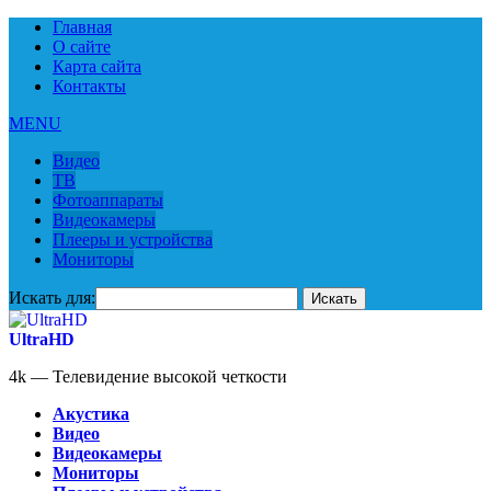
Главная
О сайте
Карта сайта
Контакты
MENU
Видео
ТВ
Фотоаппараты
Видеокамеры
Плееры и устройства
Мониторы
Искать для:
UltraHD
4k — Телевидение высокой четкости
Акустика
Видео
Видеокамеры
Мониторы