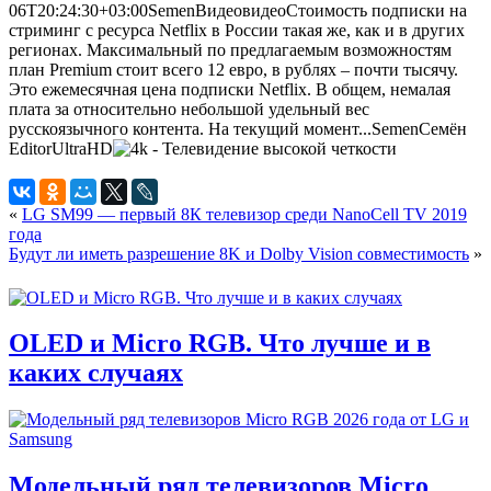
06T20:24:30+03:00
Semen
Видео
видео
Стоимость подписки на
стриминг с ресурса Netflix в России такая же, как и в других
регионах. Максимальный по предлагаемым возможностям
план Premium стоит всего 12 евро, в рублях – почти тысячу.
Это ежемесячная цена подписки Netflix. В общем, немалая
плата за относительно небольшой удельный вес
русскоязычного контента. На текущий момент...
Semen
Семён
Editor
UltraHD
«
LG SM99 — первый 8К телевизор среди NanoCell TV 2019
года
Будут ли иметь разрешение 8K и Dolby Vision совместимость
»
OLED и Micro RGB. Что лучше и в
каких случаях
Модельный ряд телевизоров Micro