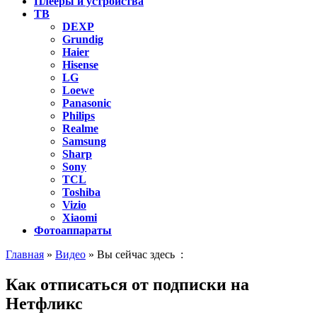
Плееры и устройства
ТВ
DEXP
Grundig
Haier
Hisense
LG
Loewe
Panasonic
Philips
Realme
Samsung
Sharp
Sony
TCL
Toshiba
Vizio
Xiaomi
Фотоаппараты
Главная
»
Видео
» Вы сейчас здесь :
Как отписаться от подписки на
Нетфликс