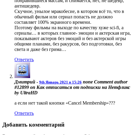
понравившиеся массам, и снимается, нет, не шедевр,
антишедевр.
Скучное, унылое мракобесие, в котором всё то, что в
обычный фильм или сериал попасть не должно
составляет 100% экранного времени.
Поэтому фильмы на выходе по качеству хуже sci-fi, а
сериалы… в которых главное- эмоции и актерская игра,
показывают актеров без эмоций и без актерской игры
общими планами, без ракурсов, без подготовки, без
света и даже без грима…
Ответить
Дмитрий
-
none
Comment author
9th Январь 2021 в 15:26
#12899 on Как отписаться от подписки на Нетфликс
by UltraHD
а если нет такой кнопки «Cancel Membership»???
Ответить
Добавить комментарий