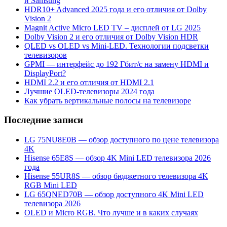
и Samsung
HDR10+ Advanced 2025 года и его отличия от Dolby
Vision 2
Magnit Active Micro LED TV – дисплей от LG 2025
Dolby Vision 2 и его отличия от Dolby Vision HDR
QLED vs OLED vs Mini-LED. Технологии подсветки
телевизоров
GPMI — интерфейс до 192 Гбит/с на замену HDMI и
DisplayPort?
HDMI 2.2 и его отличия от HDMI 2.1
Лучшие OLED-телевизоры 2024 года
Как убрать вертикальные полосы на телевизоре
Последние записи
LG 75NU8E0B — обзор доступного по цене телевизора
4K
Hisense 65E8S — обзор 4K Mini LED телевизора 2026
года
Hisense 55UR8S — обзор бюджетного телевизора 4K
RGB Mini LED
LG 65QNED70B — обзор доступного 4K Mini LED
телевизора 2026
OLED и Micro RGB. Что лучше и в каких случаях