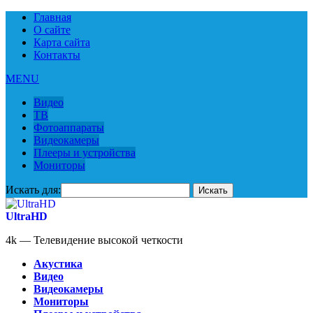
Главная
О сайте
Карта сайта
Контакты
MENU
Видео
ТВ
Фотоаппараты
Видеокамеры
Плееры и устройства
Мониторы
Искать для:
UltraHD
4k — Телевидение высокой четкости
Акустика
Видео
Видеокамеры
Мониторы