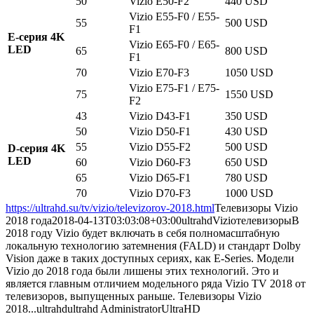
50
Vizio E50-F2
440 USD
Vizio E55-F0 / E55-
55
500 USD
F1
E-серия 4K
Vizio E65-F0 / E65-
LED
65
800 USD
F1
70
Vizio E70-F3
1050 USD
Vizio E75-F1 / E75-
75
1550 USD
F2
43
Vizio D43-F1
350 USD
50
Vizio D50-F1
430 USD
55
Vizio D55-F2
500 USD
D-серия 4K
LED
60
Vizio D60-F3
650 USD
65
Vizio D65-F1
780 USD
70
Vizio D70-F3
1000 USD
https://ultrahd.su/tv/vizio/televizorov-2018.html
Телевизоры Vizio
2018 года
2018-04-13T03:03:08+03:00
ultrahd
Vizio
телевизоры
В
2018 году Vizio будет включать в себя полномасштабную
локальную технологию затемнения (FALD) и стандарт Dolby
Vision даже в таких доступных сериях, как E-Series. Модели
Vizio до 2018 года были лишены этих технологий. Это и
является главным отличием модельного ряда Vizio TV 2018 от
телевизоров, выпущенных раньше. Телевизоры Vizio
2018...
ultrahd
ultrahd
Administrator
UltraHD