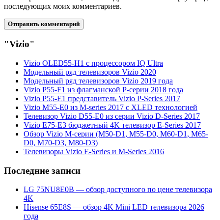
последующих моих комментариев.
"Vizio"
Vizio OLED55-H1 с процессором IQ Ultra
Модельный ряд телевизоров Vizio 2020
Модельный ряд телевизоров Vizio 2019 года
Vizio P55-F1 из флагманской Р-серии 2018 года
Vizio P55-E1 представитель Vizio P-Series 2017
Vizio M55-E0 из M-series 2017 с XLED технологией
Телевизор Vizio D55-E0 из серии Vizio D-Series 2017
Vizio E75-E3 бюджетный 4K телевизор E-Series 2017
Обзор Vizio М-серии (M50-D1, M55-D0, M60-D1, M65-
D0, M70-D3, M80-D3)
Телевизоры Vizio E-Series и M-Series 2016
Последние записи
LG 75NU8E0B — обзор доступного по цене телевизора
4K
Hisense 65E8S — обзор 4K Mini LED телевизора 2026
года