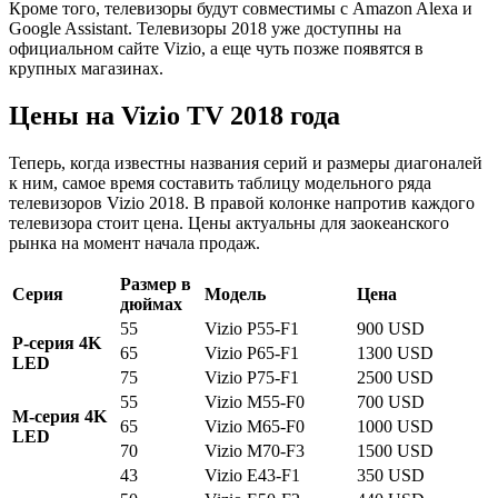
Кроме того, телевизоры будут совместимы с Amazon Alexa и
Google Assistant. Телевизоры 2018 уже доступны на
официальном сайте Vizio, а еще чуть позже появятся в
крупных магазинах.
Цены на Vizio TV 2018 года
Теперь, когда известны названия серий и размеры диагоналей
к ним, самое время составить таблицу модельного ряда
телевизоров Vizio 2018. В правой колонке напротив каждого
телевизора стоит цена. Цены актуальны для заокеанского
рынка на момент начала продаж.
Размер в
Серия
Модель
Цена
дюймах
55
Vizio P55-F1
900 USD
P-серия 4K
65
Vizio P65-F1
1300 USD
LED
75
Vizio P75-F1
2500 USD
55
Vizio M55-F0
700 USD
M-серия 4K
65
Vizio M65-F0
1000 USD
LED
70
Vizio M70-F3
1500 USD
43
Vizio E43-F1
350 USD