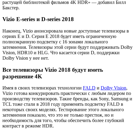
растущей библиотекой фильмов 4K HDR» — добавил Билл
Бакстер.
Vizio E-series и D-series 2018
Наконец, Vizio анонсировала новые доступные телевизоры в
сериях E и D. Серия E 2018 будет иметь ограниченную
полноэкранную подсветку с 16 зонами локального
затемнения. Телевизоры этой серии будут поддерживать Dolby
Vision, HDR10 и HLG. Что касается серии D, поддержки
Dolby Vision у нее нет.
Все телевизоры Vizio 2018 будут иметь
разрешение 4K
Имея в своих телевизорах технологии
FALD
и
Dolby Vision
,
Vizio готова конкурировать практически с любым лидером по
производству телевизоров. Такие бренды, как Sony, Samsung и
TCL тоже стали в 2018 году применять подсветку FALD в
некоторых своих моделях. Тестирование этого локального
затемнения показало, что это не только престиж, но и
необходимость для того, чтобы обеспечить более глубокий
контраст в режиме HDR.