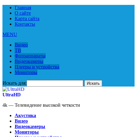
Главная
О сайте
Карта сайта
Контакты
MENU
Видео
ТВ
Фотоаппараты
Видеокамеры
Плееры и устройства
Мониторы
Искать для:
UltraHD
4k — Телевидение высокой четкости
Акустика
Видео
Видеокамеры
Мониторы