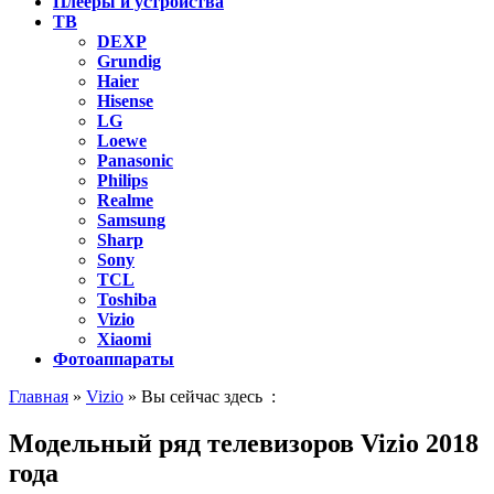
Плееры и устройства
ТВ
DEXP
Grundig
Haier
Hisense
LG
Loewe
Panasonic
Philips
Realme
Samsung
Sharp
Sony
TCL
Toshiba
Vizio
Xiaomi
Фотоаппараты
Главная
»
Vizio
» Вы сейчас здесь :
Модельный ряд телевизоров Vizio 2018
года