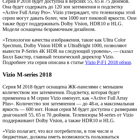
Серия P 2018 будет доступна в версиях 55, 65 и 75 дюймов.
Она будет содержать до 120 зон затемнения и подсветку
«Active Full Array Pro». Vizio утверждает, что телевизоры этой
серии могут давать более, чем 1000 нит пиковой яркости. Они
также будут поддерживать Dolby Vision, HDR10 и HLG.
Модели оснащены безрамочным дизайном.
«Технологии качества изображения, такие как Ultra Color
Spectrum, Dolby Vision HDR и UltraBright 1000, позволяют
вывести P-Series 4K HDR на следующий уровень», — сказал
Билл Бакстер, главный технический директор Vizio.
Подробнее эта серия описана в статье
Vizio P-F1 2018 обзор
.
Vizio M-series 2018
Серия M 2018 будет оснащена ЖК-панелями с меньшим
количеством зон затемнения. Подсветку, которая будет
применена в M серии Vizio именует, как «Active Full Array
Plus». Количество зон затемнения — до 48-и, а максимальная
яркость — 600 нит. Новая серия M будет доступна с размерами
диагоналей 55, 65 и 70 дюймов. Телевизоры M-series от Vizio
поддерживают Dolby Vision, а также HDR10 и HLG.
«Vizio полагает, что все потребители, в том числе и
бюджетные, должны иметь возможность пользоваться