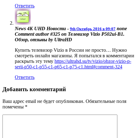
Ответить
News 4K UHD Новости
-
none
9th Октябрь 2016 в 09:07
Comment author #325 on Телевизор Vizio P502ui-B1.
Обзор, отзывы by UltraHD
Купить телевизор Vizio в России не просто… Нужно
смотреть онлайн магазины. Я попытался в комментарии
раскрыть эту тему
https://ultrahd.su/tv/vizio/obzor-vizio-p-
serii-p50-c1-p55-c1-p65-c1-p75-c1.html#comment-324
Ответить
Добавить комментарий
Ваш адрес email не будет опубликован.
Обязательные поля
помечены
*