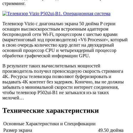
стримминг.
Телевизор Vizio с диагональю экрана 50 дюйма P серии
оснащен высокоскоростным встроенным адаптером
беспроводной сети Wi-Fi, процессором с шестью ядрами
(маркетинговый ход производителя) «V6 Processor», который
в свою очередь количество ядер делит на двухядерный
основной процессор CPU и четырехядерный процессор
обработки графической информации GPU.
В результате таких вычислительных мощностей
производитель получил превосходную скорость стриминга
4K. Ресурсы телевизора позволяют буферизировать и
выдавать 4K контент без задержек. Конечно, вы не должны
забывать о минимальной скорости интернет соединения,
чтобы телевизор P502ui-B1 не затыкался из-за таких
мелочей…
Технические характеристики
Основные Характеристики и Спецификации
Размер экрана
49.50 дюйма