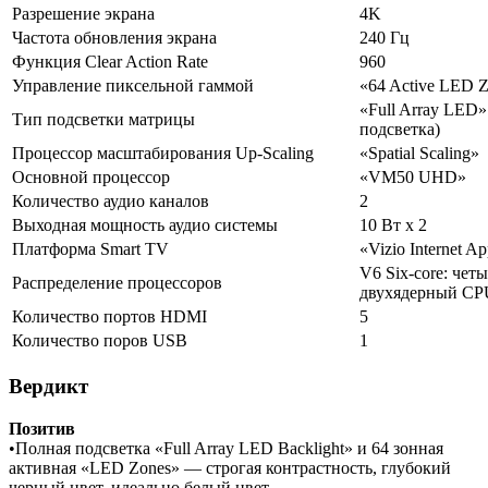
Разрешение экрана
4K
Частота обновления экрана
240 Гц
Функция Clear Action Rate
960
Управление пиксельной гаммой
«64 Active LED 
«Full Array LED
Тип подсветки матрицы
подсветка)
Процессор масштабирования Up-Scaling
«Spatial Scaling»
Основной процессор
«VM50 UHD»
Количество аудио каналов
2
Выходная мощность аудио системы
10 Вт x 2
Платформа Smart TV
«Vizio Internet Ap
V6 Six-core: че
Распределение процессоров
двухядерный CP
Количество портов HDMI
5
Количество поров USB
1
Вердикт
Позитив
•Полная подсветка «Full Array LED Backlight» и 64 зонная
активная «LED Zones» — строгая контрастность, глубокий
черный цвет, идеально белый цвет.