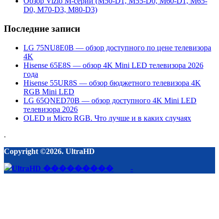
Обзор Vizio М-серии (M50-D1, M55-D0, M60-D1, M65-
D0, M70-D3, M80-D3)
Последние записи
LG 75NU8E0B — обзор доступного по цене телевизора
4K
Hisense 65E8S — обзор 4K Mini LED телевизора 2026
года
Hisense 55UR8S — обзор бюджетного телевизора 4K
RGB Mini LED
LG 65QNED70B — обзор доступного 4K Mini LED
телевизора 2026
OLED и Micro RGB. Что лучше и в каких случаях
.
Copyright ©2026. UltraHD
-