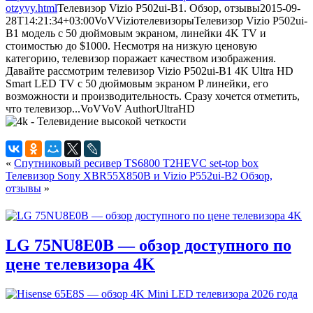
otzyvy.html
Телевизор Vizio P502ui-B1. Обзор, отзывы
2015-09-
28T14:21:34+03:00
VoV
Vizio
телевизоры
Телевизор Vizio P502ui-
B1 модель с 50 дюймовым экраном, линейки 4K TV и
стоимостью до $1000. Несмотря на низкую ценовую
категорию, телевизор поражает качеством изображения.
Давайте рассмотрим телевизор Vizio P502ui-B1 4K Ultra HD
Smart LED TV с 50 дюймовым экраном P линейки, его
возможности и производительность. Сразу хочется отметить,
что телевизор...
VoV
VoV
Author
UltraHD
«
Спутниковый ресивер TS6800 T2HEVC set-top box
Телевизор Sony XBR55X850B и Vizio P552ui-B2 Обзор,
отзывы
»
LG 75NU8E0B — обзор доступного по
цене телевизора 4K