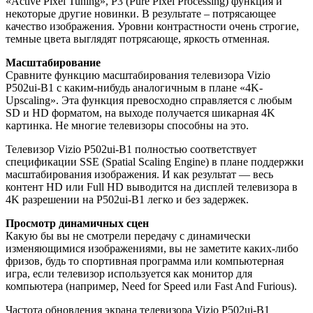
«Active Pixel Tuning», P3 (Pure Pixel Processing) функция и
некоторые другие новинки. В результате – потрясающее
качество изображения. Уровни контрастности очень строгие,
темные цвета выглядят потрясающе, яркость отменная.
Масштабирование
Сравните функцию масштабирования телевизора Vizio
P502ui-B1 с каким-нибудь аналогичным в плане «4K-
Upscaling». Эта функция превосходно справляется с любым
SD и HD форматом, на выходе получается шикарная 4K
картинка. Не многие телевизоры способны на это.
Телевизор Vizio P502ui-B1 полностью соответствует
спецификации SSE (Spatial Scaling Engine) в плане поддержки
масштабирования изображения. И как результат — весь
контент HD или Full HD выводится на дисплей телевизора в
4K разрешении на P502ui-B1 легко и без задержек.
Просмотр динамичных сцен
Какую бы вы не смотрели передачу с динамически
изменяющимися изображениями, вы не заметите каких-либо
фризов, будь то спортивная программа или компьютерная
игра, если телевизор используется как монитор для
компьютера (например, Need for Speed или Fast And Furious).
Частота обновления экрана телевизора Vizio P502ui-B1