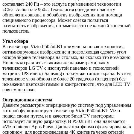
составляет 240 Гц – это заслуга примененной технологии
«Clear Action rate 960». Технология объединяет частоту
обновления экрана и обработку изображения при помощи
специального процессора. Может слегка появиться
размытость изображения, но заметит это не каждый конечный
пользователь.
Угол обзора
В телевизоре Vizio P502ui-B1 применена новая технология,
оптимизирующая изображение и позволяющая сделать угол
обзора экрана телевизора на столько, на сколько это возможно.
Но нельзя сравнить с такими же параметрами, как у
телевизоров LG TV с изогнутой панелью и технологией
матрицы IPS или от Samsung с таким же типом экрана. В этом
телевизоре угол обзора не более 20 градусов (от центра) без
искажения цветовой гаммы и контрастности, что для LED TV
совсем неплохо.
Операционная система
Давайте рассмотрим операционную систему под управлением
которой функционирует телевизор Vizio P502ui-B1. Vizio
пошел своим путем, и в качестве Smart TV платформы
использует личную разработку. В P502ui-B1 она называется
«Vizio Internet Apps Plus». Данная платформа сфокусирована, в
основном, для воспроизведения 4K контента через сетевой