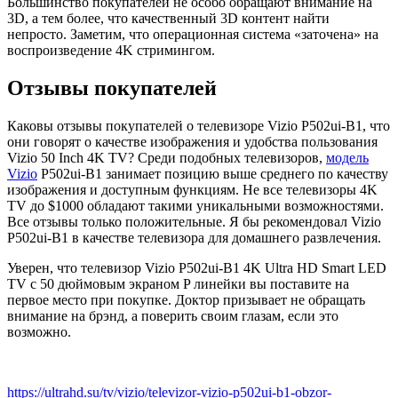
Большинство покупателей не особо обращают внимание на
3D, а тем более, что качественный 3D контент найти
непросто. Заметим, что операционная система «заточена» на
воспроизведение 4K стримингом.
Отзывы покупателей
Каковы отзывы покупателей о телевизоре Vizio P502ui-B1, что
они говорят о качестве изображения и удобства пользования
Vizio 50 Inch 4K TV? Среди подобных телевизоров,
модель
Vizio
P502ui-B1 занимает позицию выше среднего по качеству
изображения и доступным функциям. Не все телевизоры 4K
TV до $1000 обладают такими уникальными возможностями.
Все отзывы только положительные. Я бы рекомендовал Vizio
P502ui-B1 в качестве телевизора для домашнего развлечения.
Уверен, что телевизор Vizio P502ui-B1 4K Ultra HD Smart LED
TV с 50 дюймовым экраном P линейки вы поставите на
первое место при покупке. Доктор призывает не обращать
внимание на брэнд, а поверить своим глазам, если это
возможно.
https://ultrahd.su/tv/vizio/televizor-vizio-p502ui-b1-obzor-