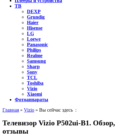
Плееры и устройства
ТВ
DEXP
Grundig
Haier
Hisense
LG
Loewe
Panasonic
Philips
Realme
Samsung
Sharp
Sony
TCL
Toshiba
Vizio
Xiaomi
Фотоаппараты
Главная
»
Vizio
» Вы сейчас здесь :
Телевизор Vizio P502ui-B1. Обзор,
отзывы