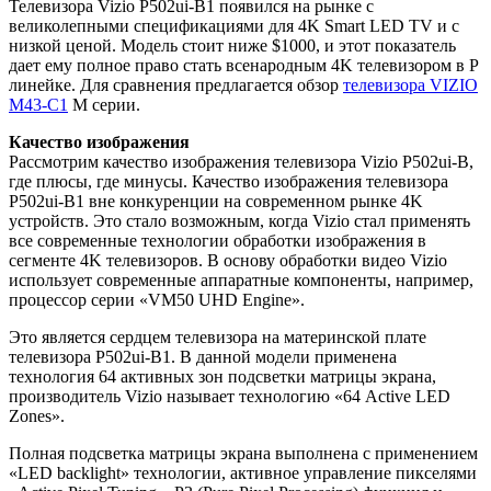
Телевизора Vizio P502ui-B1 появился на рынке с
великолепными спецификациями для 4K Smart LED TV и с
низкой ценой. Модель стоит ниже $1000, и этот показатель
дает ему полное право стать всенародным 4K телевизором в P
линейке. Для сравнения предлагается обзор
телевизора VIZIO
M43-C1
M серии.
Качество изображения
Рассмотрим качество изображения телевизора Vizio P502ui-B,
где плюсы, где минусы. Качество изображения телевизора
P502ui-B1 вне конкуренции на современном рынке 4K
устройств. Это стало возможным, когда Vizio стал применять
все современные технологии обработки изображения в
сегменте 4K телевизоров. В основу обработки видео Vizio
использует современные аппаратные компоненты, например,
процессор серии «VM50 UHD Engine».
Это является сердцем телевизора на материнской плате
телевизора P502ui-B1. В данной модели применена
технология 64 активных зон подсветки матрицы экрана,
производитель Vizio называет технологию «64 Active LED
Zones».
Полная подсветка матрицы экрана выполнена с применением
«LED backlight» технологии, активное управление пикселями