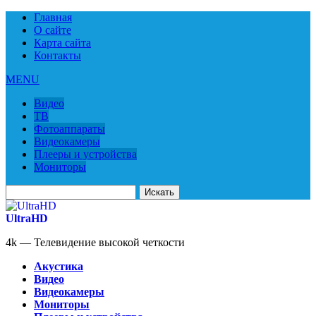
Главная
О сайте
Карта сайта
Контакты
MENU
Видео
ТВ
Фотоаппараты
Видеокамеры
Плееры и устройства
Мониторы
Искать
для:
UltraHD
4k — Телевидение высокой четкости
Акустика
Видео
Видеокамеры
Мониторы