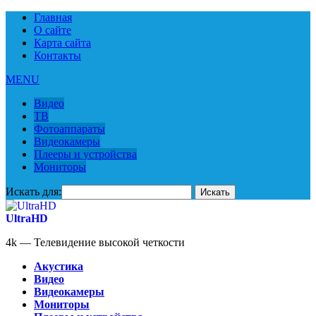
Главная
О сайте
Карта сайта
Контакты
MENU
Видео
ТВ
Фотоаппараты
Видеокамеры
Плееры и устройства
Мониторы
Искать для:
UltraHD
4k — Телевидение высокой четкости
Акустика
Видео
Видеокамеры
Мониторы