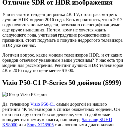
Отличие SDR от HDR изображения
Учитывая эти тенденции рынка 4K TV, стоит рассмотреть
лучшие HDR модели 2016 года. Есть вероятность, что в 2017
году появятся новые модели, возможно со спецификациями
еще круче нынешних. Но тем, кому не хочется ждать
следующего года, учитывая грядущие рождественские
праздники, стоит подумать о покупке недорогого телевизора
HDR уже сейчас.
Логичен вопрос, какие модели телевизоров HDR, и от каких
брендов отвечают указанным выше условиям? У нас есть три
модели для рассмотрения. Рейтинг лучших HDR телевизоров
4K в 2016 году по цене менее $1000.
Vizio P50-C1 P-Series 50 дюймов ($999)
Да, телевизор
Vizio P50-C1
самый дорогой из нашего
рейтинга 4K телевизоров в списке бюджетных моделей. Он
стоит на пару сотен баксов дешевле, чем 55 дюймовые
конкуренты премиум класса, например,
Samsung SUHD
KS8000
или
Sony XD8505
с аналогичными диагоналями.