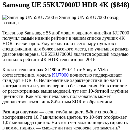
Samsung UE 55KU7000U HDR 4K ($848)
Телевизор Samsung с 55 дюймовым экраном линейки KU7000
получил самый низкий рейтинг в нашем списке лучших 4K
HDR телевизоров. Ему не хватило всего пару пунктов в
спецификации для более высокого места, но учитывая размер
диагонали экрана, UE55KU7000U является хорошей моделью
и попал в рейтинг 4K HDR телевизоров 2016.
Как и в телевизорах XD80 и P50-C1 от Sony и Vizio
соответственно, модель
KU7000
полностью поддерживает
стандарт HDR10. Великолепные характеристики по части
контрастности и уровня черного без сомнения. Но в отличие
от рассмотренных выше моделей, тут нет 10-битной глубины
цветности. Как это ни печально, пользователь может
довольствоваться лишь 8-битным SDR изображением.
Разница ощутима — если глубина цвета 8-бит способна
воспроизвести 16,7 миллионов цветов, то 10-бит отображает
1,07 миллиарда цветов. На этот счет можно подискутировать
в комментариях — сможет ли глаз человека это заметить?