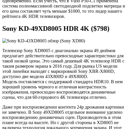
одновременно. Если учесть, что в Vizio P50-C1 применена
система полномассивной светодиодной подсветки матрицы и
его цена составляет чуть меньше $1000, то это лидер нашего
рейтинга 4K HDR телевизоров.
Sony KD-49XD8005 HDR 4K ($798)
Телевизор Sony XD8005 с диагональю экрана 49 дюймов
предлагает действительно превосходные характеристики для
такой низкой цены. Это самый дешевый 4K телевизор HDR с
таким размером экрана в 2016 году. Для рынка US модели
этой линейки выходят с маркировкой Sony XBR-X800D,
доступно две модели 43X800D и 49X800D.
Модель поставляется с поддержкой стандарта HDR10. В нем
хороший уровень черного и отличная контрастность
изображения, превосходно воспроизводятся динамичные
сцены, что для 60-герцового 4K телевизора отлично.
Даже при воспроизведении контента 24p дрожания картинки
не замечено. В Sony 49XD8005 отдельное внимание уделено
воспроизведению динамичных сцен. Производитель в этом
плане всегда на высоте. Но с другой стороны в XD8005 не
включена технология локального затемнения экрана. И этот