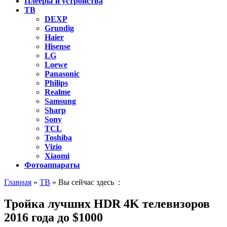
Плееры и устройства
ТВ
DEXP
Grundig
Haier
Hisense
LG
Loewe
Panasonic
Philips
Realme
Samsung
Sharp
Sony
TCL
Toshiba
Vizio
Xiaomi
Фотоаппараты
Главная
»
ТВ
» Вы сейчас здесь :
Тройка лучших HDR 4K телевизоров
2016 года до $1000