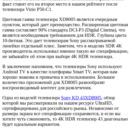
факт ставит его на второе место в нашем рейтинге после
телевизора Vizio P50-C1.
Цветовая гамма телевизора XD8005 является очередным
пунктом, который дает преимущество. Расширенная цветовая
гамма составляет 90% стандарта DCI-P3 (Digital Cinema), что
является необходимым требованием для HDR. Глубина цвета
10-битная. Это дает телевизорам Sony рассматриваемой
линейки отдельный плюс. Заметим, что в моделях SDR 4K
производитель использовал именно такую же спецификацию,
не забывайте об этом при выборе 4K HDR телевизора.
В заключение напомним, что телевизоры Sony используют
Android TV в качестве платформы Smart TV, которая нам
хорошо знакома и привычна в использовании. Большое
количество приложений для XD8005 разнообразят
воспроизводимый контент для развлечения.
Одна из моделей телевизора
Sony KD 43XD8005
, обзор
которой мы рассматривали на нашем ресурсе UltraHD,
сертифицирована для российского рынка. Независимо от
размера экрана все спецификации сохраняются, и если вы
хотите чуть сэкономить, то 4K HDR телевизор 43 диагональю
будет идеальным вариантом.