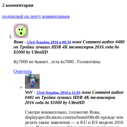
2 комментария
подпиской на ленту комментариев
Вова
-
none
Comment author #480
23rd Декабрь 2016 в 09:34
on Тройка лучших HDR 4K телевизоров 2016 года до
$1000 by UltraHD
Ку7000 не бывает , есть ks7000 . Головотяпы
Ответить
VoV
-
none
Comment author
23rd Декабрь 2016 в 11:03
#481 on Тройка лучших HDR 4K телевизоров
2016 года до $1000 by UltraHD
Смотри внимательно, головотяп Вова,
displayspecifications.com/en/brand/08cd6 прежде чем
делать такие заявления — и KU и KS модели 2016