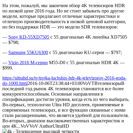
На этом, пожалуй, мы закончим обзор 4K телевизоров HDR
по низкой цене 2016 года. Но не стоит забывать про другие
модели, которые предлагают отличные характеристики и
отличную производительность в низкой ценовой категории,
но без поддержки HDR — это модели SDR телевизоров:
—
Sony KD-55XD7505
с 55 диагональю 4K линейка XD7505
— $798;
—
Samsung 55KU6300
с 55 диагональю KU-серия — $797;
—
Vizio 2016 M-серии
M55-D0 с 55 диагональю HDR 4K —
$999.
https://ultrahd.su/tv/trojka-luchshix-hdr-4k-televizorov-2016-goda-
do-1000.html
2016-10-06T23:38:44+03:00
VoV
ТВ
телевизоры
В
последний год рынок 4K телевизоров становится все более
конкурентоспособным. Основные направления в
спецификациях достигли уровня, когда есть из чего выбирать.
Во-первых, технологии Ultra HD дисплеев, применяемые в
современных телевизорах, и все функции связанные с ними
стали расширенными, что является удобней для пользователя.
Во-вторых, диапазон высококачественных характеристик и
цен 4K...
VoV
VoV
Author
UltraHD