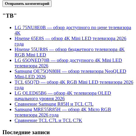
"ТВ"
LG 75NU8E0B — обзор доступного по цене телевизора
4K
Hisense 65E8S — обзор 4K Mini LED телевизора 2026
года
Hisense 55UR8S — обзор бюджетного телевизора 4K
RGB Mini LED
LG 65QNED70B — обзор доступного 4K Mini LED
телевизора 2026
Samsung QE75QN80H — обзор телевизора NeoQLED
Mini-LED 2026
TCL 65Q7D — обзор 4K RGB Mini LED телевизора 2026
года
LG OLED65B6 — обзор 4K телевизора OLED
начального уровня 2026
Сравнение Samsung R85H и TCL C7L
Samsung MRE55R85H — обзор 4K Micro RGB
телевизора 2026 года
Сравнение TCL C7L и TCL C7K
Последние записи