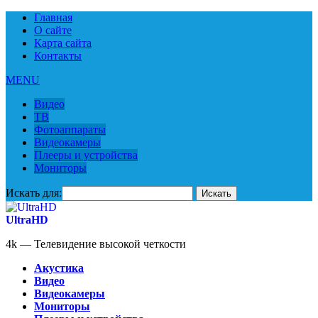
Главная
О сайте
Карта сайта
Контакты
MENU
Видео
ТВ
Фотоаппараты
Видеокамеры
Плееры и устройства
Мониторы
Искать для:
UltraHD
4k — Телевидение высокой четкости
Акустика
Видео
Видеокамеры
Мониторы