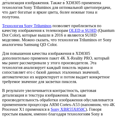
детализация изображения. Также в XD8305 применена
технология Sony Triluminos для оптимальной цветопередачи,
что дает богатые и яркие цвета, более нежные тона и
полутона.
Технология Sony Triluminos
позволяет приблизиться по
качеству изображения к телевизорам
OLED и SUHD
(Quantum
Dot Color), которые вышли в 2016 и являются SUHD
моделями. Можно сказать, что технология Triluminos от Sony
аналогична Samsung QD Color.
Для повышения качества изображения в XD8305
дополнительно применен пакет 4K X-Reality PRO, который
мы ранее рассматривали у этого производителя. Эта
технология анализирует каждый пиксель экрана и
сопоставляет его с базой данных эталонных значений,
автоматически их корректирует и потом выдает конкретное
требуемое значение для засветки пикселя.
В результате увеличивается контрастность, цветовая
детализация и текстура изображения. Высокая
производительность обработки изображения обуславливается
применением процессора ARM Cortex-A53 (напомним, что 4K
Processor X1 применялся в
Sony XBR55X850C
). Говоря
простым языком, именно благодаря технологиям Sony в