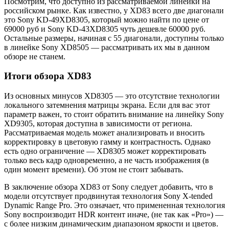
Посмотрим, что доступно из рассматриваемой линейки на
российском рынке. Как известно, у XD83 всего две диагонали
это Sony KD-49XD8305, который можно найти по цене от
69000 руб и Sony KD-43XD8305 чуть дешевле 60000 руб.
Остальные размеры, начиная с 55 диагонали, доступны только
в линейке Sony XD8505 — рассматривать их мы в данном
обзоре не станем.
Итоги обзора XD83
Из основных минусов XD8305 — это отсутствие технологии
локального затемнения матрицы экрана. Если для вас этот
параметр важен, то стоит обратить внимание на линейку Sony
XD9305, которая доступна в зависимости от региона.
Рассматриваемая модель может анализировать и вносить
корректировку в цветовую гамму и контрастность. Однако
есть одно ограничение — XD8305 может корректировать
только весь кадр одновременно, а не часть изображения (в
один момент времени). Об этом не стоит забывать.
В заключение обзора XD83 от Sony следует добавить, что в
модели отсутствует продвинутая технология Sony X-tended
Dynamic Range Pro. Это означает, что примененная технология
Sony воспроизводит HDR контент иначе, (не так как «Pro») —
с более низким динамическим диапазоном яркости и цветов.