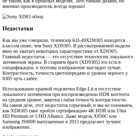
не таким, как в прошлых моделях. Зато тонкий дизайн, по
мнению производителя, всегда хорошо!
Недостатки
Как мы уже говорили, телевизор KD-49XD8305 находится
классом ниже, чем Sony XD9305. В рассматриваемой модели
явно не хватает некоторых характеристики от XD9305.
Главный недостаток — это отсутствие технологии локального
затемнения экрана. В старшем брате (XD9305) это есть в
спецификации, и поэтому изображение выглядит лучше.
Контрастность, точность цветопередачи и уровни черного у
8305 чуть слабее.
Использование краевой подсветки Edge-Lit и отсутствие
локального затемнения при воспроизведении HDR контента
на среднем уровне, заметна слабая точность контрастности.
На самом деле, этот недостаток серьезный, и мы не понимаем,
как XD8305 смог пройти сертификацию 4K HDR или Ultra
HD Premium от UHD Alliance. Даже модель X850C или
Samsung JS9000 выпущенные в 2015 предлагают лучшее
изображение.