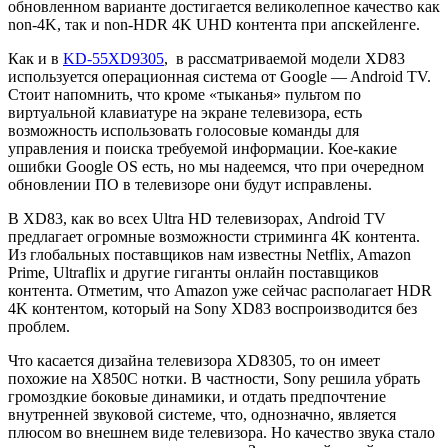
обновленном варианте достигается великолепное качество как
non-4K, так и non-HDR 4K UHD контента при апскейленге.
Как и в
KD-55XD9305
, в рассматриваемой модели XD83
используется операционная система от Google — Android TV.
Стоит напомнить, что кроме «тыканья» пультом по
виртуальной клавиатуре на экране телевизора, есть
возможность использовать голосовые команды для
управления и поиска требуемой информации. Кое-какие
ошибки Google OS есть, но мы надеемся, что при очередном
обновлении ПО в телевизоре они будут исправлены.
В XD83, как во всех Ultra HD телевизорах, Android TV
предлагает огромные возможности стриминга 4K контента.
Из глобальных поставщиков нам известны Netflix, Amazon
Prime, Ultraflix и другие гиганты онлайн поставщиков
контента. Отметим, что Amazon уже сейчас располагает HDR
4K контентом, который на Sony XD83 воспроизводится без
проблем.
Что касается дизайна телевизора XD8305, то он имеет
похожие на X850C нотки. В частности, Sony решила убрать
громоздкие боковые динамики, и отдать предпочтение
внутренней звуковой системе, что, однозначно, является
плюсом во внешнем виде телевизора. Но качество звука стало