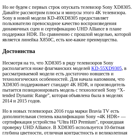
Но не будем с первых строк опускать телевизор Sony XD8305.
Давайте рассмотрим плюсы и минусы этого 4K телевизора.
Sony в новой модели KD-49XD8305 предоставляет
пользователю превосходное качество воспроизведения
динамичных сцен и сертификацию UHD Alliance в плане
поддержки HDR. По сравнению с прошлой моделью, которой
является линейка X850C, есть кое-какие преимущества.
Достоинства
Несмотря на то, что XD8305 в ряду телевизоров Sony
располагается ниже флагманских моделей
KD-55XD9305
, в
рассматриваемой модели есть достаточно новшеств и
технологических особенностей. Для начала напомним, что
XD8305 поддерживает стандарт 4K HDR, и производитель
пытается позиционировать модель с технологией Sony “X-
tended Dynamic Range”, которая объявлена была в моделях
2014 и 2015 годов.
Но в новых телевизорах 2016 года марки Bravia TV есть
дополнительная степень квалификации Sony «4K HDR» —
сертификация устройства “Ultra HD Premium”, прошедшая
проверку UHD Alliance. В XD8305 используется 10-битная
глубина цветности, отличная контрастность и великолепная