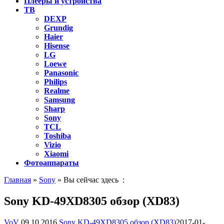
Плееры и устройства
ТВ
DEXP
Grundig
Haier
Hisense
LG
Loewe
Panasonic
Philips
Realme
Samsung
Sharp
Sony
TCL
Toshiba
Vizio
Xiaomi
Фотоаппараты
Главная
»
Sony
» Вы сейчас здесь :
Sony KD-49XD8305 обзор (XD83)
VoV
09.10.2016
Sony KD-49XD8305 обзор (XD83)
2017-01-