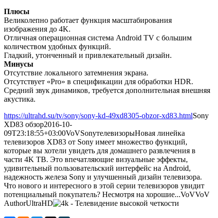
Плюсы
Великолепно работает функция масштабирования
изображения до 4K.
Отличная операционная система Android TV с большим
количеством удобных функций.
Гладкий, утонченный и привлекательный дизайн.
Минусы
Отсутствие локального затемнения экрана.
Отсутствует «Pro» в спецификации для обработки HDR.
Средний звук динамиков, требуется дополнительная внешняя
акустика.
https://ultrahd.su/tv/sony/sony-kd-49xd8305-obzor-xd83.html
Sony
XD83 обзор
2016-10-
09T23:18:55+03:00
VoV
Sony
телевизоры
Новая линейка
телевизоров XD83 от Sony имеет множество функций,
которые вы хотели увидеть для домашнего развлечения в
части 4K ТВ. Это впечатляющие визуальные эффекты,
удивительный пользовательский интерфейс на Android,
надежность железа Sony и улучшенный дизайн телевизора.
Что нового и интересного в этой серии телевизоров увидит
потенциальный покупатель? Несмотря на хорошие...
VoV
VoV
Author
UltraHD