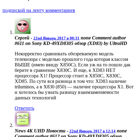
подпиской на ленту комментариев
Сергей
-
none
Comment author
22nd Январь 2017 в 00:31
#611 on Sony KD-49XD8305 обзор (XD83) by UltraHD
Некорректно сравнивать обозреваемую модель
телевизора с моделью прошлого года которая классом
ВЫШЕ (имею ввиду X850C). Если уж на то пошло дак
берите в сравнение X830C. И еще, в XD83 НЕТ
процессора X1! Процессор стоит в X850C, X830C,
XD85. По сути вся разница в том что: XD83 наличие
triluminos, а в X830 (850) — наличие процессора X1. Вот
и хотелось бы узнать разницу взаимзаменяемости
данных технологий
Ответить
News 4K UHD Новости
-
none
22nd Январь 2017 в 12:14
Comment author #612 on Sony KD-49XD8305 обзор