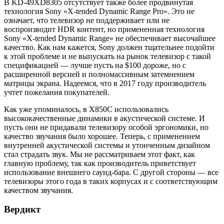
В KD-49XD8305 отсутствует также более продвинутая
технология Sony «X-tended Dynamic Range Pro». Это не
означает, что телевизор не поддерживает или не
воспроизводит HDR контент, но примененная технология
Sony «X-tended Dynamic Range» не обеспечивает высочайшее
качество. Как нам кажется, Sony должен тщательнее подойти
к этой проблеме и не выпускать на рынок телевизор с такой
спецификацией — лучше пусть на $100 дороже, но с
расширенной версией и полномассивным затемнением
матрицы экрана. Надеемся, что в 2017 году производитель
учтет пожелания покупателей.
Как уже упоминалось, в X850C использовались
высококачественные динамики в акустической системе. И
пусть они не придавали телевизору особой эргономики, но
качество звучания было хорошее. Теперь, с применением
внутренней акустической системы и утонченным дизайном
стал страдать звук. Мы не рассматриваем этот факт, как
главную проблему, так как производитель приветствует
использование внешнего саунд-бара. С другой стороны — все
телевизоры этого года в таких корпусах и с соответствующим
качеством звучания.
Вердикт