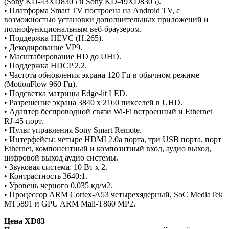
(Sony KD-43XD8305 и Sony KD-49XD8305).
• Платформа Smart TV построена на Android TV, с
возможностью установки дополнительных приложений и
полнофункциональным веб-браузером.
• Поддержка HEVC (H.265).
• Декодирование VP9.
• Масштабирование HD до UHD.
• Поддержка HDCP 2.2.
• Частота обновления экрана 120 Гц в обычном режиме
(MotionFlow 960 Гц).
• Подсветка матрицы Edge-lit LED.
• Разрешение экрана 3840 x 2160 пикселей в UHD.
• Адаптер беспроводной связи Wi-Fi встроенный и Ethernet
RJ-45 порт.
• Пульт управления Sony Smart Remote.
• Интерфейсы: четыре HDMI 2.0a порта, три USB порта, порт
Ethernet, компонентный и композитный вход, аудио выход,
цифровой выход аудио системы.
• Звуковая система: 10 Вт x 2.
• Контрастность 3640:1.
• Уровень черного 0,035 кд/м2.
• Процессор ARM Cortex-A53 четырехядерный, SoC MediaTek
MT5891 и GPU ARM Mali-T860 MP2.
Цена XD83