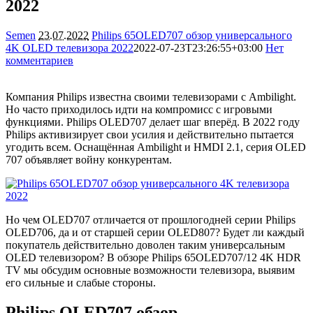
2022
Semen
23.07.2022
Philips 65OLED707 обзор универсального
4K OLED телевизора 2022
2022-07-23T23:26:55+03:00
Нет
комментариев
9836
Компания Philips известна своими телевизорами с Ambilight.
Но часто приходилось идти на компромисс с игровыми
функциями. Philips OLED707 делает шаг вперёд. В 2022 году
Philips активизирует свои усилия и действительно пытается
угодить всем. Оснащённая Ambilight и HMDI 2.1, серия OLED
707 объявляет войну конкурентам.
Но чем OLED707 отличается от прошлогодней серии Philips
OLED706, да и от старшей серии OLED807? Будет ли каждый
покупатель действительно доволен таким универсальным
OLED телевизором? В обзоре Philips 65OLED707/12 4K HDR
TV мы обсудим основные возможности телевизора, выявим
его сильные и слабые стороны.
Philips OLED707 обзор