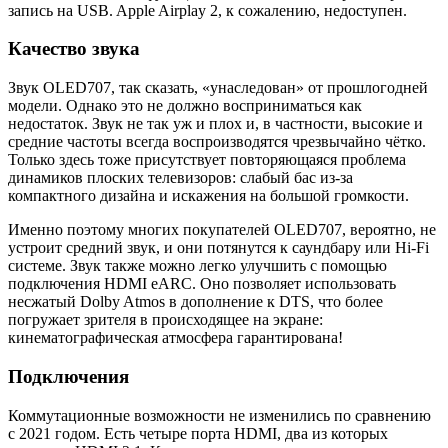
запись на USB. Apple Airplay 2, к сожалению, недоступен.
Качество звука
Звук OLED707, так сказать, «унаследован» от прошлогодней
модели. Однако это не должно восприниматься как
недостаток. Звук не так уж и плох и, в частности, высокие и
средние частоты всегда воспроизводятся чрезвычайно чётко.
Только здесь тоже присутствует повторяющаяся проблема
динамиков плоских телевизоров: слабый бас из-за
компактного дизайна и искажения на большой громкости.
Именно поэтому многих покупателей OLED707, вероятно, не
устроит средний звук, и они потянутся к саундбару или Hi-Fi
системе. Звук также можно легко улучшить с помощью
подключения HDMI eARC. Оно позволяет использовать
несжатый Dolby Atmos в дополнение к DTS, что более
погружает зрителя в происходящее на экране:
кинематографическая атмосфера гарантирована!
Подключения
Коммутационные возможности не изменились по сравнению
с 2021 годом. Есть четыре порта HDMI, два из которых