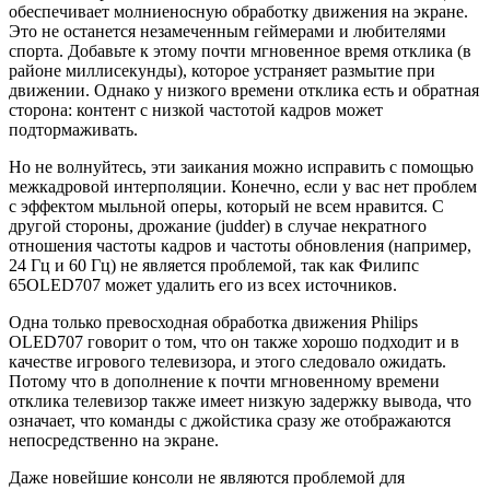
обеспечивает молниеносную обработку движения на экране.
Это не останется незамеченным геймерами и любителями
спорта. Добавьте к этому почти мгновенное время отклика (в
районе миллисекунды), которое устраняет размытие при
движении. Однако у низкого времени отклика есть и обратная
сторона: контент с низкой частотой кадров может
подтормаживать.
Но не волнуйтесь, эти заикания можно исправить с помощью
межкадровой интерполяции. Конечно, если у вас нет проблем
с эффектом мыльной оперы, который не всем нравится. С
другой стороны, дрожание (judder) в случае некратного
отношения частоты кадров и частоты обновления (например,
24 Гц и 60 Гц) не является проблемой, так как Филипс
65OLED707 может удалить его из всех источников.
Одна только превосходная обработка движения Philips
OLED707 говорит о том, что он также хорошо подходит и в
качестве игрового телевизора, и этого следовало ожидать.
Потому что в дополнение к почти мгновенному времени
отклика телевизор также имеет низкую задержку вывода, что
означает, что команды с джойстика сразу же отображаются
непосредственно на экране.
Даже новейшие консоли не являются проблемой для