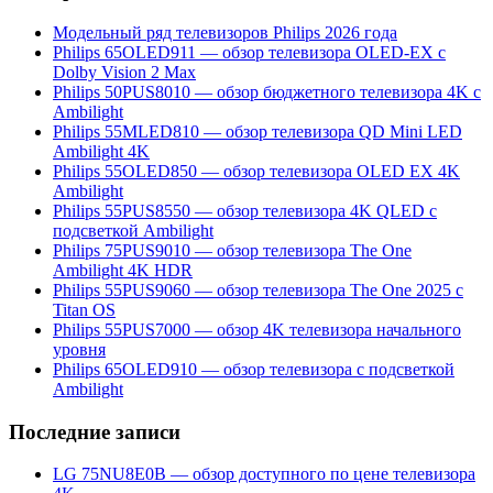
Модельный ряд телевизоров Philips 2026 года
Philips 65OLED911 — обзор телевизора OLED-EX с
Dolby Vision 2 Max
Philips 50PUS8010 — обзор бюджетного телевизора 4K с
Ambilight
Philips 55MLED810 — обзор телевизора QD Mini LED
Ambilight 4K
Philips 55OLED850 — обзор телевизора OLED EX 4K
Ambilight
Philips 55PUS8550 — обзор телевизора 4K QLED с
подсветкой Ambilight
Philips 75PUS9010 — обзор телевизора The One
Ambilight 4K HDR
Philips 55PUS9060 — обзор телевизора The One 2025 с
Titan OS
Philips 55PUS7000 — обзор 4K телевизора начального
уровня
Philips 65OLED910 — обзор телевизора с подсветкой
Ambilight
Последние записи
LG 75NU8E0B — обзор доступного по цене телевизора