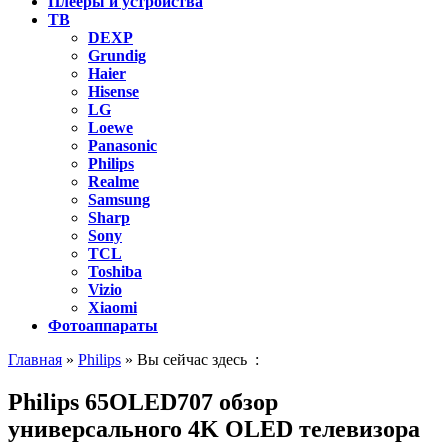
Плееры и устройства
ТВ
DEXP
Grundig
Haier
Hisense
LG
Loewe
Panasonic
Philips
Realme
Samsung
Sharp
Sony
TCL
Toshiba
Vizio
Xiaomi
Фотоаппараты
Главная
»
Philips
» Вы сейчас здесь :
Philips 65OLED707 обзор
универсального 4K OLED телевизора