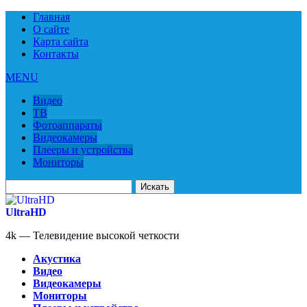
Главная
О сайте
Карта сайта
Контакты
MENU
Видео
ТВ
Фотоаппараты
Видеокамеры
Плееры и устройства
Мониторы
Искать
для:
UltraHD
4k — Телевидение высокой четкости
Акустика
Видео
Видеокамеры
Мониторы