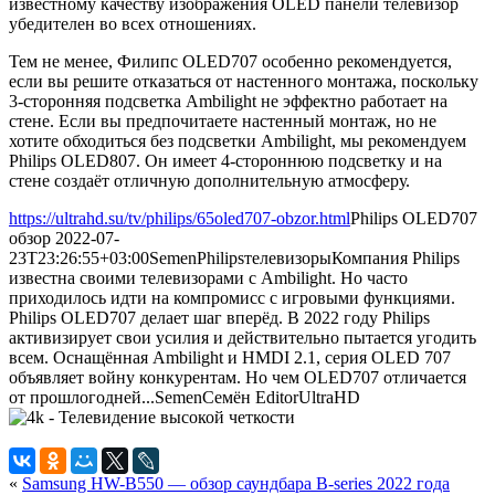
известному качеству изображения OLED панели телевизор
убедителен во всех отношениях.
Тем не менее, Филипс OLED707 особенно рекомендуется,
если вы решите отказаться от настенного монтажа, поскольку
3-сторонняя подсветка Ambilight не эффектно работает на
стене. Если вы предпочитаете настенный монтаж, но не
хотите обходиться без подсветки Ambilight, мы рекомендуем
Philips OLED807. Он имеет 4-стороннюю подсветку и на
стене создаёт отличную дополнительную атмосферу.
https://ultrahd.su/tv/philips/65oled707-obzor.html
Philips OLED707
обзор
2022-07-
23T23:26:55+03:00
Semen
Philips
телевизоры
Компания Philips
известна своими телевизорами с Ambilight. Но часто
приходилось идти на компромисс с игровыми функциями.
Philips OLED707 делает шаг вперёд. В 2022 году Philips
активизирует свои усилия и действительно пытается угодить
всем. Оснащённая Ambilight и HMDI 2.1, серия OLED 707
объявляет войну конкурентам. Но чем OLED707 отличается
от прошлогодней...
Semen
Семён
Editor
UltraHD
«
Samsung HW-B550 — обзор саундбара B-series 2022 года