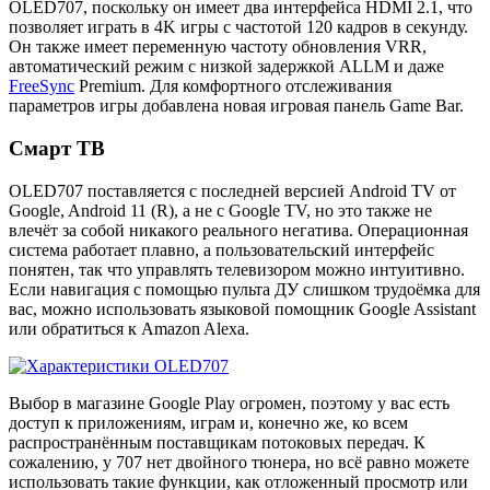
OLED707, поскольку он имеет два интерфейса HDMI 2.1, что
позволяет играть в 4K игры с частотой 120 кадров в секунду.
Он также имеет переменную частоту обновления VRR,
автоматический режим с низкой задержкой ALLM и даже
FreeSync
Premium. Для комфортного отслеживания
параметров игры добавлена новая игровая панель Game Bar.
Смарт ТВ
OLED707 поставляется с последней версией Android TV от
Google, Android 11 (R), а не с Google TV, но это также не
влечёт за собой никакого реального негатива. Операционная
система работает плавно, а пользовательский интерфейс
понятен, так что управлять телевизором можно интуитивно.
Если навигация с помощью пульта ДУ слишком трудоёмка для
вас, можно использовать языковой помощник Google Assistant
или обратиться к Amazon Alexa.
Выбор в магазине Google Play огромен, поэтому у вас есть
доступ к приложениям, играм и, конечно же, ко всем
распространённым поставщикам потоковых передач. К
сожалению, у 707 нет двойного тюнера, но всё равно можете
использовать такие функции, как отложенный просмотр или